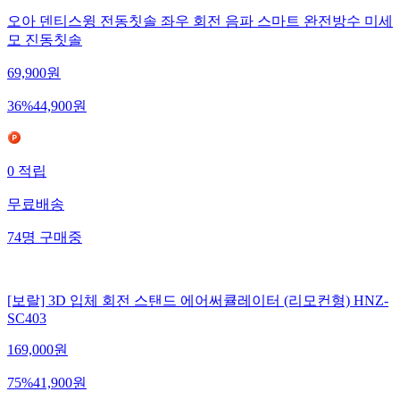
오아 덴티스윙 전동칫솔 좌우 회전 음파 스마트 완전방수 미세
모 진동칫솔
69,900
원
36
%
44,900
원
0
적립
무료배송
74
명
구매중
[보랄] 3D 입체 회전 스탠드 에어써큘레이터 (리모컨형) HNZ-
SC403
169,000
원
75
%
41,900
원