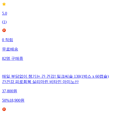
5.0
(
1
)
0
적립
무료배송
82
명
구매중
매일 부담없이 챙기는 간 건강! 밀크씨슬 130(1박스 x 60캡슐)
간건강 피로회복 실리마린 비타민 아미노산
37,800
원
50
%
18,900
원