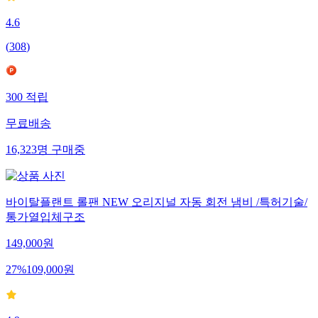
4.6
(
308
)
300
적립
무료배송
16,323
명
구매중
바이탈플랜트 롤팬 NEW 오리지널 자동 회전 냄비 /특허기술/
통가열입체구조
149,000
원
27
%
109,000
원