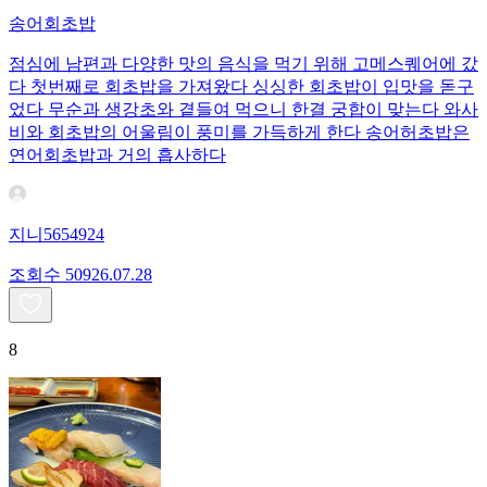
송어회초밥
점심에 남편과 다양한 맛의 음식을 먹기 위해 고메스퀘어에 갔
다 첫번째로 회초밥을 가져왔다 싱싱한 회초밥이 입맛을 돋구
었다 무순과 생강초와 곁들여 먹으니 한결 궁합이 맞는다 와사
비와 회초밥의 어울림이 풍미를 가득하게 한다 송어허초밥은
연어회초밥과 거의 흡사하다
지니5654924
조회수
509
26.07.28
8