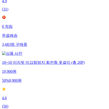
4.9
(
31
)
0
적립
무료배송
3,683
명
구매중
10+10 이지핏 미끄럼방지 회전형 옷걸이 (총 20P)
19,900
원
50
%
9,900
원
4.6
(
50
)