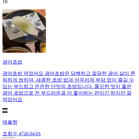
18
광어초밥
광어초밥 먹었어요 광어초밥은 담백하고 깔끔한 광어 살이 쫀
득하게 씹히며, 새콤한 초밥 밥과 어우러져 부담 없이 즐길 수
있는 부드럽고 은은한 단맛의 초밥입니다. 쫄깃한 맛이 좋은
광어 초밥으로 전 부드러운걸 더 좋아하는 편이긴 하지만 잘
먹었어요
애플짱
조회수
47
26.04.01