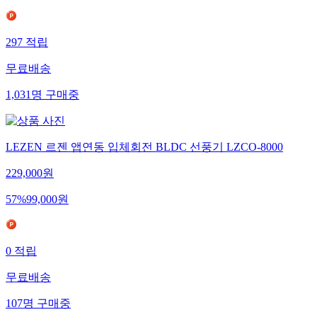
297
적립
무료배송
1,031
명
구매중
LEZEN 르젠 앱연동 입체회전 BLDC 선풍기 LZCO-8000
229,000
원
57
%
99,000
원
0
적립
무료배송
107
명
구매중