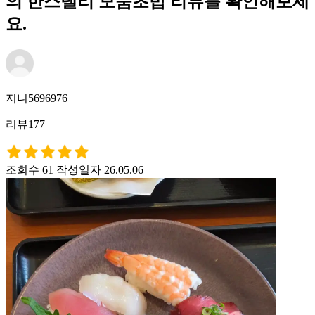
의 한스델리 모둠초밥 리뷰를 확인해보세
요.
지니5696976
리뷰177
조회수 61
작성일자 26.05.06