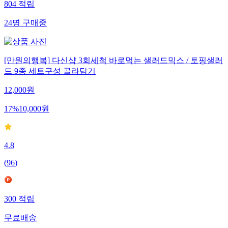
804
적립
24
명
구매중
[만원의행복] 다신샵 3회세척 바로먹는 샐러드믹스 / 토핑샐러
드 9종 세트구성 골라담기
12,000
원
17
%
10,000
원
4.8
(
96
)
300
적립
무료배송