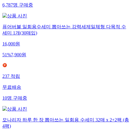
6,787
명
구매중
퓨어버블 일회용수세미 뽑아쓰는 강력세제일체형 다목적 수
세미 1개(30매입)
16,000
원
51
%
7,900
원
237
적립
무료배송
10
명
구매중
모나리자 하루 한 장 뽑아쓰는 일회용 수세미 32매 x 2+2팩 (총
4팩)