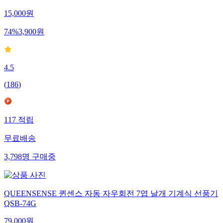
15,000
원
74
%
3,900
원
4.5
(
186
)
117
적립
무료배송
3,798
명
구매중
QUEENSENSE 퀸센스 자동 자우회전 7엽 날개 기계식 선풍기
QSB-74G
79,000
원