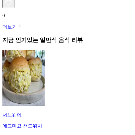
0
더보기
지금 인기있는
일반식
음식 리뷰
서브웨이
에그마요 샌드위치