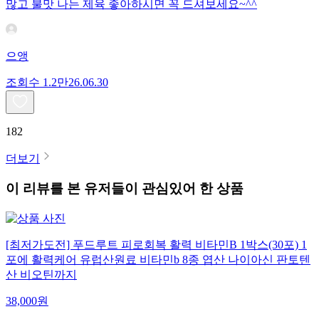
많고 불맛 나는 제육 좋아하시면 꼭 드셔보세요~^^
으앵
조회수
1.2만
26.06.30
182
더보기
이 리뷰를 본 유저들이 관심있어 한 상품
[최저가도전] 푸드루트 피로회복 활력 비타민B 1박스(30포) 1
포에 활력케어 유럽산원료 비타민b 8종 엽산 나이아신 판토텐
산 비오틴까지
38,000
원