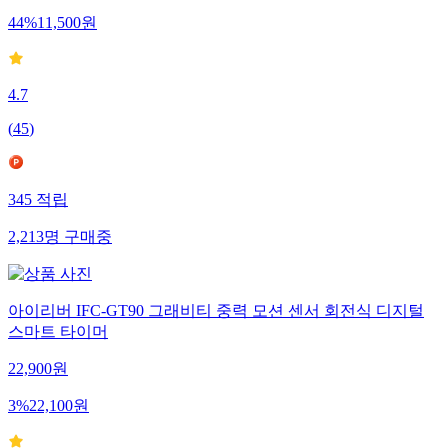
44
%
11,500
원
4.7
(
45
)
345
적립
2,213
명
구매중
아이리버 IFC-GT90 그래비티 중력 모션 센서 회전식 디지털
스마트 타이머
22,900
원
3
%
22,100
원