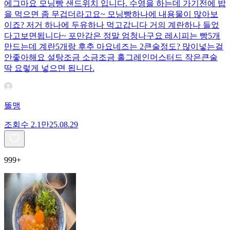
에그마요 모닝빵 샌드위치 입니다. 수영을 하는데 가기전에 밥
을 먹으면 좀 무겁더라고요~ 모닝빵하나에 내용물이 많아보
이죠? 저거 하나에 두유하나 먹고갑니다 거의 계란하나 들었
다고보면됩니다~ 포만감은 정말 엄청나구요 레시피는 빵5개
만드는데 계란5개랑 후추 마요네즈는 2큰술정도? 많이넣는걸
안좋아해요 설탕조금 소금조금 홀그레인머스터드 작은큰술
딱 요렇게 넣으면 됩니다.
똘맹
조회수
2.1만
25.08.29
999+