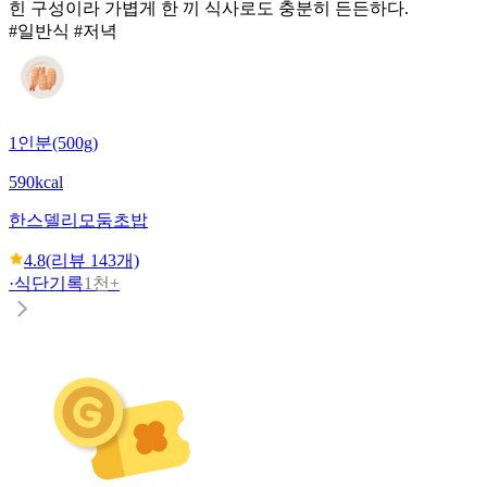
힌 구성이라 가볍게 한 끼 식사로도 충분히 든든하다.
#일반식 #저녁
1인분(500g)
590kcal
한스델리
모둠초밥
4.8
(리뷰
143
개)
·
식단기록
1천+