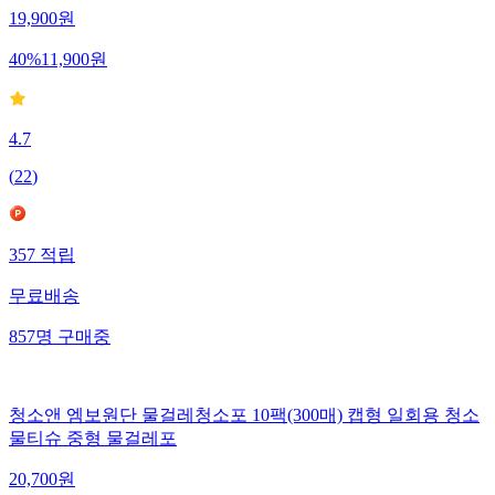
19,900
원
40
%
11,900
원
4.7
(
22
)
357
적립
무료배송
857
명
구매중
청소앤 엠보원단 물걸레청소포 10팩(300매) 캡형 일회용 청소
물티슈 중형 물걸레포
20,700
원