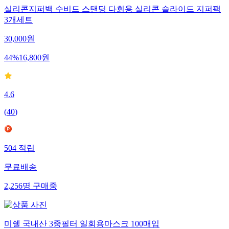
실리콘지퍼백 수비드 스탠딩 다회용 실리콘 슬라이드 지퍼팩
3개세트
30,000
원
44
%
16,800
원
4.6
(
40
)
504
적립
무료배송
2,256
명
구매중
미쉘 국내산 3중필터 일회용마스크 100매입