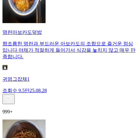
명란아보카도덮밥
짭조름한 명란과 부드러운 아보카도의 조합으로 즐거운 점심
입니다 야채가 적절하게 들어가서 식감을 놓치지 않고 매우 만
족합니다.
귀염그잡채1
조회수
9.5만
25.08.28
999+