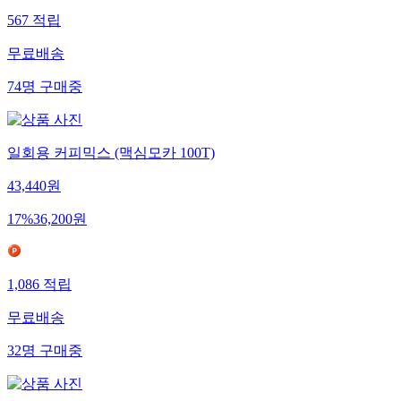
567
적립
무료배송
74
명
구매중
일회용 커피믹스 (맥심모카 100T)
43,440
원
17
%
36,200
원
1,086
적립
무료배송
32
명
구매중