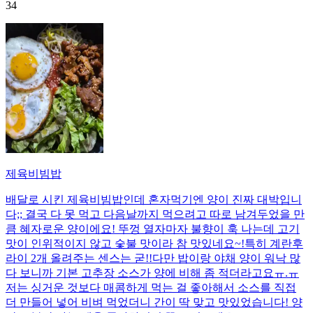
34
제육비빔밥
배달로 시킨 제육비빔밥인데 혼자먹기엔 양이 진짜 대박입니
다;; 결국 다 못 먹고 다음날까지 먹으려고 따로 남겨두었을 만
큼 혜자로운 양이에요! 뚜껑 열자마자 불향이 훅 나는데 고기
맛이 인위적이지 않고 숯불 맛이라 참 맛있네요~!특히 계란후
라이 2개 올려주는 센스는 굳!! ​다만 밥이랑 야채 양이 워낙 많
다 보니까 기본 고추장 소스가 양에 비해 좀 적더라고요ㅠ.ㅠ
저는 싱거운 것보다 매콤하게 먹는 걸 좋아해서 소스를 직접
더 만들어 넣어 비벼 먹었더니 간이 딱 맞고 맛있었습니다! 양