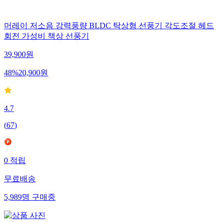
머레이 저소음 강력풍량 BLDC 탁상형 선풍기 각도조절 헤드
회전 가성비 책상 선풍기
39,900
원
48
%
20,900
원
4.7
(
67
)
0
적립
무료배송
5,989
명
구매중