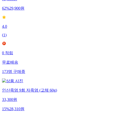
62
%
29,900
원
4.0
(
1
)
0
적립
무료배송
173
명
구매중
인산죽염 9회 자죽염 (고체 60g)
33,300
원
15
%
28,310
원