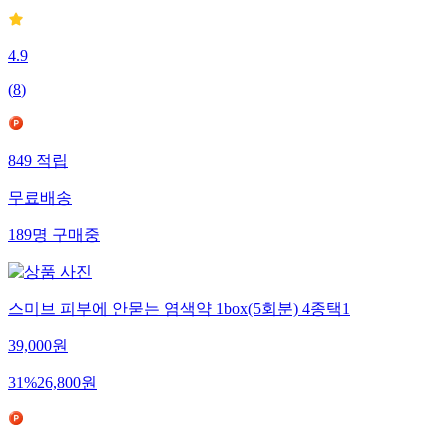
4.9
(
8
)
849
적립
무료배송
189
명
구매중
스미브 피부에 안묻는 염색약 1box(5회분) 4종택1
39,000
원
31
%
26,800
원