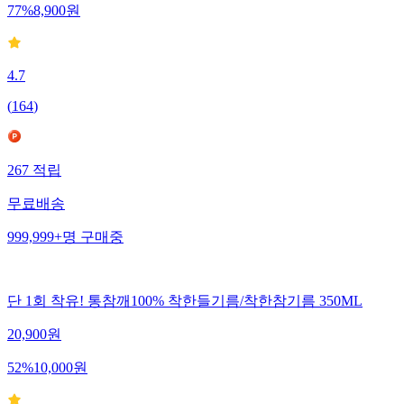
77
%
8,900
원
4.7
(
164
)
267
적립
무료배송
999,999+
명
구매중
단 1회 착유! 통참깨100% 착한들기름/착한참기름 350ML
20,900
원
52
%
10,000
원