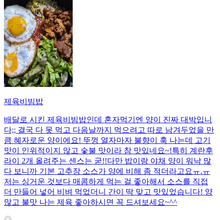
제육비빔밥
배달로 시킨 제육비빔밥인데 혼자먹기엔 양이 진짜 대박입니
다;; 결국 다 못 먹고 다음날까지 먹으려고 따로 남겨두었을 만
큼 혜자로운 양이에요! 뚜껑 열자마자 불향이 훅 나는데 고기
맛이 인위적이지 않고 숯불 맛이라 참 맛있네요~!특히 계란후
라이 2개 올려주는 센스는 굳!! ​다만 밥이랑 야채 양이 워낙 많
다 보니까 기본 고추장 소스가 양에 비해 좀 적더라고요ㅠ.ㅠ
저는 싱거운 것보다 매콤하게 먹는 걸 좋아해서 소스를 직접
더 만들어 넣어 비벼 먹었더니 간이 딱 맞고 맛있었습니다! 양
많고 불맛 나는 제육 좋아하시면 꼭 드셔보세요~^^