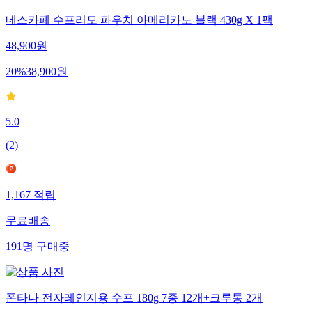
네스카페 수프리모 파우치 아메리카노 블랙 430g X 1팩
48,900
원
20
%
38,900
원
5.0
(
2
)
1,167
적립
무료배송
191
명
구매중
폰타나 전자레인지용 수프 180g 7종 12개+크루통 2개