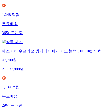
1,248
적립
무료배송
36
명
구매중
네스카페 수프리모 병커피 아메리카노 블랙 (90+10g) X 3병
47,700
원
21
%
37,800
원
1,134
적립
무료배송
29
명
구매중