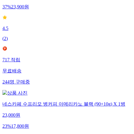
37
%
23,900
원
4.5
(
2
)
717
적립
무료배송
244
명
구매중
네스카페 수프리모 병커피 아메리카노 블랙 (90+10g) X 1병
23,000
원
23
%
17,800
원