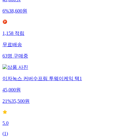
41,000
원
6
%
38,600
원
1,158
적립
무료배송
63
명
구매중
이자녹스 커버수프림 투웨이케익 택1
45,000
원
21
%
35,500
원
5.0
(
1
)