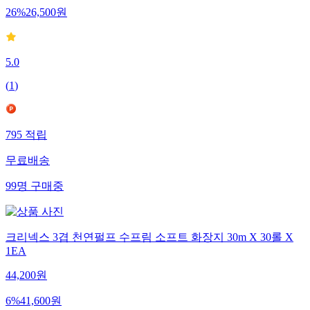
26
%
26,500
원
5.0
(
1
)
795
적립
무료배송
99
명
구매중
크리넥스 3겹 천연펄프 수프림 소프트 화장지 30m X 30롤 X
1EA
44,200
원
6
%
41,600
원