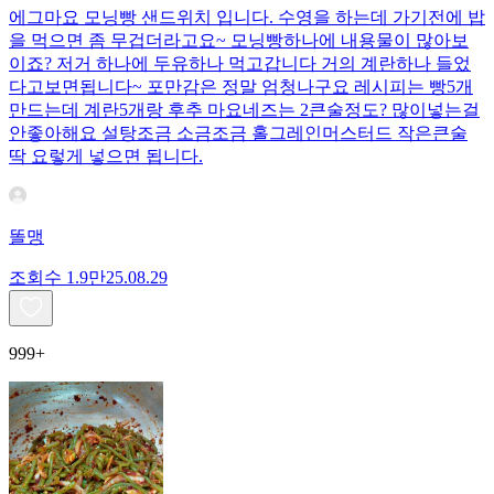
에그마요 모닝빵 샌드위치 입니다. 수영을 하는데 가기전에 밥
을 먹으면 좀 무겁더라고요~ 모닝빵하나에 내용물이 많아보
이죠? 저거 하나에 두유하나 먹고갑니다 거의 계란하나 들었
다고보면됩니다~ 포만감은 정말 엄청나구요 레시피는 빵5개
만드는데 계란5개랑 후추 마요네즈는 2큰술정도? 많이넣는걸
안좋아해요 설탕조금 소금조금 홀그레인머스터드 작은큰술
딱 요렇게 넣으면 됩니다.
똘맹
조회수
1.9만
25.08.29
999+