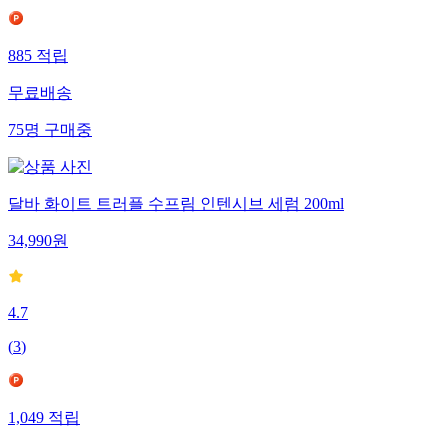
885
적립
무료배송
75
명
구매중
달바 화이트 트러플 수프림 인텐시브 세럼 200ml
34,990
원
4.7
(
3
)
1,049
적립