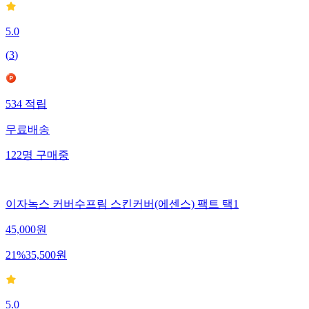
5.0
(
3
)
534
적립
무료배송
122
명
구매중
이자녹스 커버수프림 스킨커버(에센스) 팩트 택1
45,000
원
21
%
35,500
원
5.0