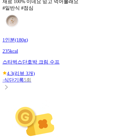
재료 100% 이네요 믿고 먹어볼래요
#일반식 #점심
1인분(180g)
235kcal
스타벅스
단호박 크림 수프
4.3
(리뷰
3
개)
·
식단기록
5회