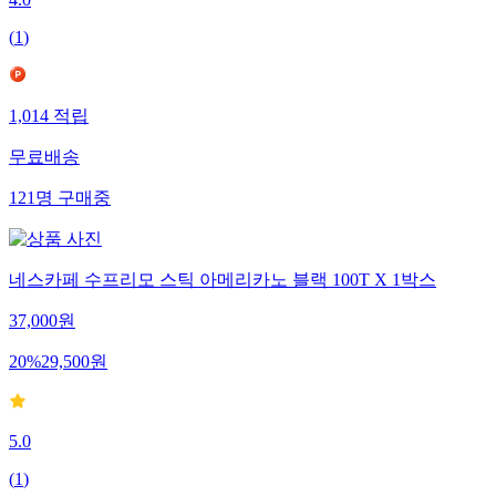
(
1
)
1,014
적립
무료배송
121
명
구매중
네스카페 수프리모 스틱 아메리카노 블랙 100T X 1박스
37,000
원
20
%
29,500
원
5.0
(
1
)