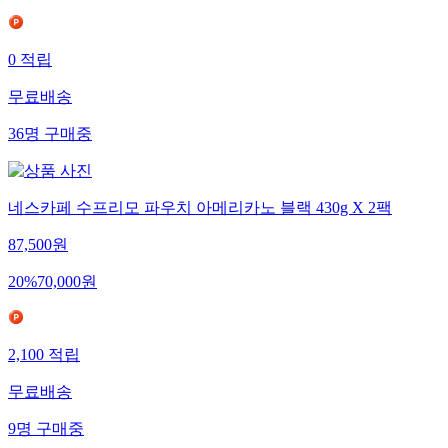
0
적립
무료배송
36
명
구매중
네스카페 수프리모 파우치 아메리카노 블랙 430g X 2팩
87,500
원
20
%
70,000
원
2,100
적립
무료배송
9
명
구매중