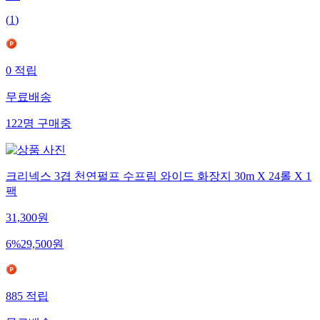
(
1
)
0
적립
무료배송
122
명
구매중
크리넥스 3겹 천연펄프 수프림 와이드 화장지 30m X 24롤 X 1
팩
31,300
원
6
%
29,500
원
885
적립