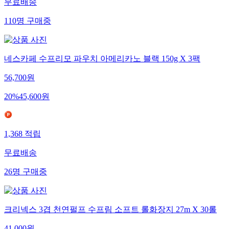
무료배송
110
명
구매중
네스카페 수프리모 파우치 아메리카노 블랙 150g X 3팩
56,700
원
20
%
45,600
원
1,368
적립
무료배송
26
명
구매중
크리넥스 3겹 천연펄프 수프림 소프트 롤화장지 27m X 30롤