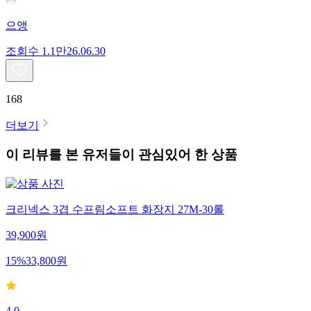
으앵
조회수
1.1만
26.06.30
168
더보기
이 리뷰를 본 유저들이 관심있어 한 상품
크리넥스 3겹 수프림소프트 화장지 27M-30롤
39,900
원
15
%
33,800
원
4.0