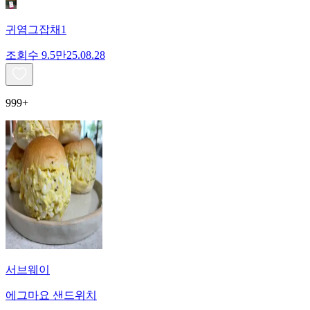
귀염그잡채1
조회수
9.5만
25.08.28
999+
서브웨이
에그마요 샌드위치