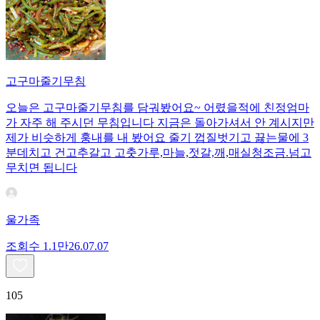
고구마줄기무침
오늘은 고구마줄기무침를 담궈봤어요~ 어렸을적에 친정엄마
가 자주 해 주시던 무침입니다 지금은 돌아가셔서 안 계시지만
제가 비슷하게 훙내를 내 봤어요 줄기 껍질벗기고 끓는물에 3
분데치고 건고추갈고 고춧가루,마늘,젓갈,깨,매실청조금.넘고
무치면 됩니다
울가족
조회수
1.1만
26.07.07
105