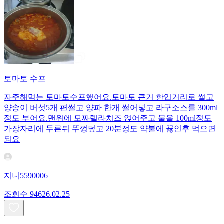
토마토 수프
자주해먹는 토마토수프했어요.토마토 큰거 한입거리로 썰고
양송이 버섯5개 편썰고 양파 한개 썰어넣고 라구소스를 300ml
정도 부어요.맨위에 모짜렐라치즈 얹어주고 물을 100ml정도
가장자리에 두른뒤 뚜껑덮고 20분정도 약불에 끓인후 먹으면
되요
지니5590006
조회수
946
26.02.25