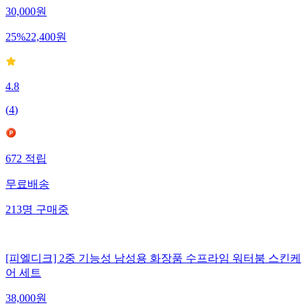
30,000
원
25
%
22,400
원
4.8
(
4
)
672
적립
무료배송
213
명
구매중
[피엘디크] 2중 기능성 남성용 화장품 수프라임 워터붐 스킨케
어 세트
38,000
원