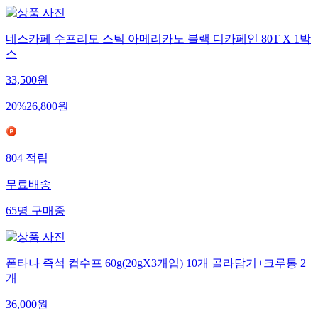
네스카페 수프리모 스틱 아메리카노 블랙 디카페인 80T X 1박
스
33,500
원
20
%
26,800
원
804
적립
무료배송
65
명
구매중
폰타나 즉석 컵수프 60g(20gX3개입) 10개 골라담기+크루통 2
개
36,000
원