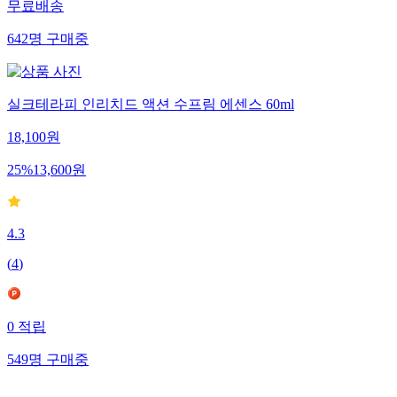
무료배송
642
명
구매중
실크테라피 인리치드 액션 수프림 에센스 60ml
18,100
원
25
%
13,600
원
4.3
(
4
)
0
적립
549
명
구매중