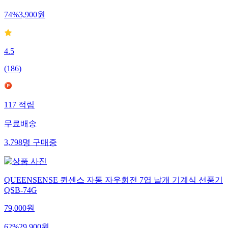
74
%
3,900
원
4.5
(
186
)
117
적립
무료배송
3,798
명
구매중
QUEENSENSE 퀸센스 자동 자우회전 7엽 날개 기계식 선풍기
QSB-74G
79,000
원