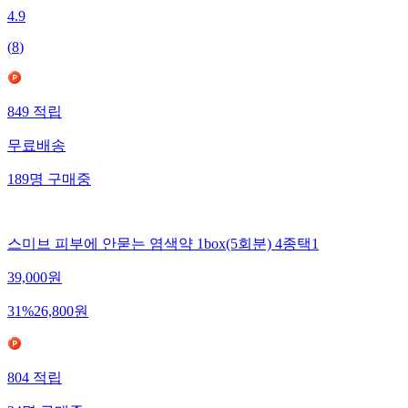
4.9
(
8
)
849
적립
무료배송
189
명
구매중
스미브 피부에 안묻는 염색약 1box(5회분) 4종택1
39,000
원
31
%
26,800
원
804
적립