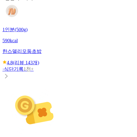
1인분(500g)
590kcal
한스델리
모둠초밥
4.8
(리뷰
143
개)
·
식단기록
1천+