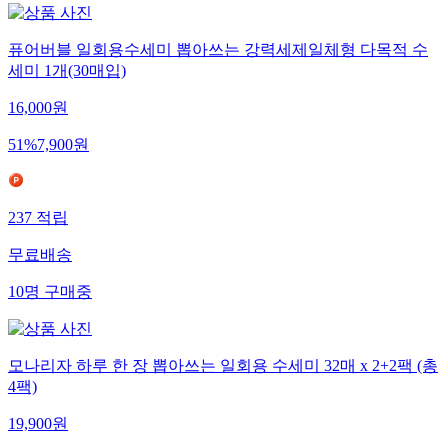
퓨어버블 일회용수세미 뽑아쓰는 강력세제일체형 다목적 수
세미 1개(30매입)
16,000
원
51
%
7,900
원
237
적립
무료배송
10
명
구매중
모나리자 하루 한 장 뽑아쓰는 일회용 수세미 32매 x 2+2팩 (총
4팩)
19,900
원