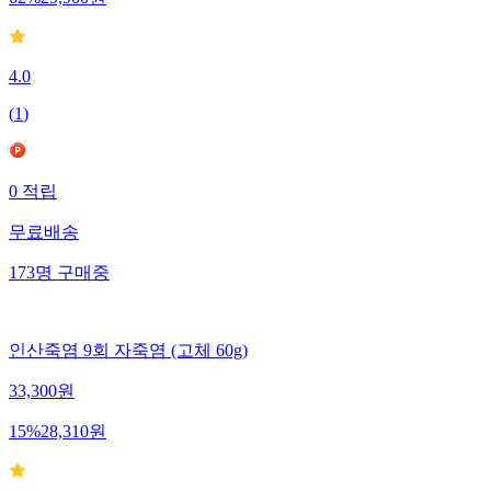
62
%
29,900
원
4.0
(
1
)
0
적립
무료배송
173
명
구매중
인산죽염 9회 자죽염 (고체 60g)
33,300
원
15
%
28,310
원