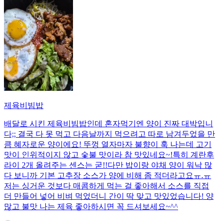
제육비빔밥
배달로 시킨 제육비빔밥인데 혼자먹기엔 양이 진짜 대박입니
다;; 결국 다 못 먹고 다음날까지 먹으려고 따로 남겨두었을 만
큼 혜자로운 양이에요! 뚜껑 열자마자 불향이 훅 나는데 고기
맛이 인위적이지 않고 숯불 맛이라 참 맛있네요~!특히 계란후
라이 2개 올려주는 센스는 굳!! ​다만 밥이랑 야채 양이 워낙 많
다 보니까 기본 고추장 소스가 양에 비해 좀 적더라고요ㅠ.ㅠ
저는 싱거운 것보다 매콤하게 먹는 걸 좋아해서 소스를 직접
더 만들어 넣어 비벼 먹었더니 간이 딱 맞고 맛있었습니다! 양
많고 불맛 나는 제육 좋아하시면 꼭 드셔보세요~^^