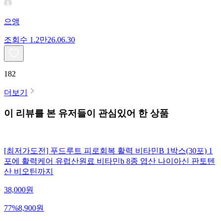
으앵
조회수
1.2만
26.06.30
182
더보기
이 리뷰를 본 유저들이 관심있어 한 상품
[최저가도전] 푸드루트 피로회복 활력 비타민B 1박스(30포) 1
포에 활력케어 유럽산원료 비타민b 8종 엽산 나이아신 판토텐
산 비오틴까지
38,000
원
77
%
8,900
원