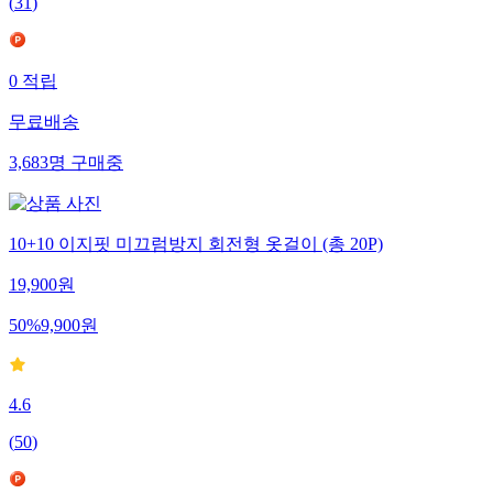
(
31
)
0
적립
무료배송
3,683
명
구매중
10+10 이지핏 미끄럼방지 회전형 옷걸이 (총 20P)
19,900
원
50
%
9,900
원
4.6
(
50
)