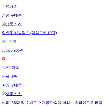
무료배송
74
명
구매중
일회용 커피믹스 (맥심모카 100T)
43,440
원
17
%
36,200
원
1,086
적립
무료배송
32
명
구매중
실리콘지퍼백 수비드 스탠딩 다회용 실리콘 슬라이드 지퍼팩