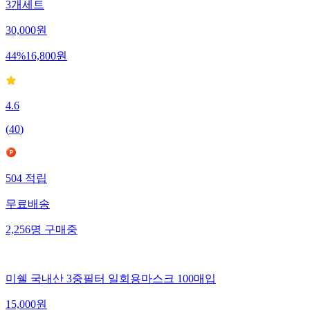
3개세트
30,000
원
44
%
16,800
원
4.6
(
40
)
504
적립
무료배송
2,256
명
구매중
미쉘 국내산 3중필터 일회용마스크 100매입
15,000
원