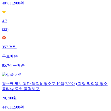
40
%
11,900
원
4.7
(
22
)
357
적립
무료배송
857
명
구매중
청소앤 엠보원단 물걸레청소포 10팩(300매) 캡형 일회용 청소
물티슈 중형 물걸레포
20,700
원
44
%
11,500
원