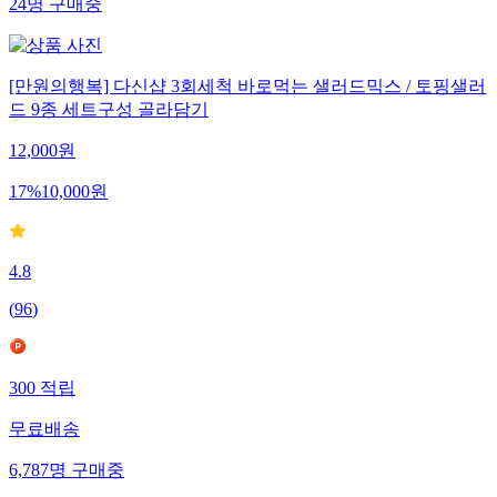
24
명
구매중
[만원의행복] 다신샵 3회세척 바로먹는 샐러드믹스 / 토핑샐러
드 9종 세트구성 골라담기
12,000
원
17
%
10,000
원
4.8
(
96
)
300
적립
무료배송
6,787
명
구매중