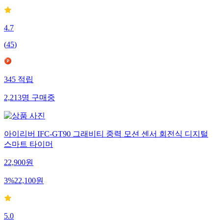
4.7
(
45
)
345
적립
2,213
명
구매중
아이리버 IFC-GT90 그래비티 중력 모션 센서 회전식 디지털
스마트 타이머
22,900
원
3
%
22,100
원
5.0