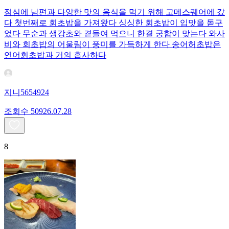
점심에 남편과 다양한 맛의 음식을 먹기 위해 고메스퀘어에 갔
다 첫번째로 회초밥을 가져왔다 싱싱한 회초밥이 입맛을 돋구
었다 무순과 생강초와 곁들여 먹으니 한결 궁합이 맞는다 와사
비와 회초밥의 어울림이 풍미를 가득하게 한다 송어허초밥은
연어회초밥과 거의 흡사하다
지니5654924
조회수
509
26.07.28
8