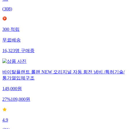
(
308
)
300
적립
무료배송
16,323
명
구매중
바이탈플랜트 롤팬 NEW 오리지널 자동 회전 냄비 /특허기술/
통가열입체구조
149,000
원
27
%
109,000
원
4.9