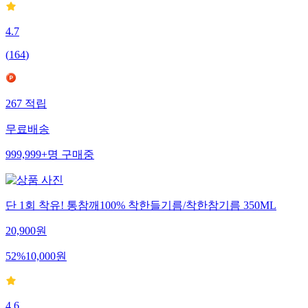
4.7
(
164
)
267
적립
무료배송
999,999+
명
구매중
단 1회 착유! 통참깨100% 착한들기름/착한참기름 350ML
20,900
원
52
%
10,000
원
4.6