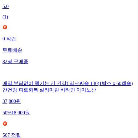
5.0
(
1
)
0
적립
무료배송
82
명
구매중
매일 부담없이 챙기는 간 건강! 밀크씨슬 130(1박스 x 60캡슐)
간건강 피로회복 실리마린 비타민 아미노산
37,800
원
50
%
18,900
원
567
적립