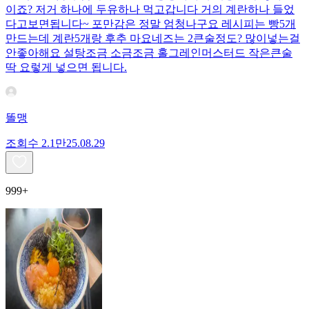
이죠? 저거 하나에 두유하나 먹고갑니다 거의 계란하나 들었
다고보면됩니다~ 포만감은 정말 엄청나구요 레시피는 빵5개
만드는데 계란5개랑 후추 마요네즈는 2큰술정도? 많이넣는걸
안좋아해요 설탕조금 소금조금 홀그레인머스터드 작은큰술
딱 요렇게 넣으면 됩니다.
똘맹
조회수
2.1만
25.08.29
999+