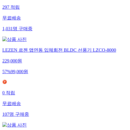
297
적립
무료배송
1,031
명
구매중
LEZEN 르젠 앱연동 입체회전 BLDC 선풍기 LZCO-8000
229,000
원
57
%
99,000
원
0
적립
무료배송
107
명
구매중