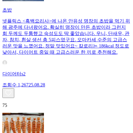
초밥
넷플릭스 <흑백요리사>에 나온 안유성 명장의 초밥을 먹기 위
해 광주에 다녀왔어요. 확실히 명장이 만든 초밥이라 그런지
회 두께도 두툼했고 숙성도도 딱 좋았습니다. 우니, 단새우, 관
자, 참치, 흰살 생선 총 5피스였구요. 오마카세 수준의 고급스
러운 맛을 느꼈어요. 정말 맛있어요~ 칼로리는 186kcal 정도로
낮아서, 다이어트 중일 때 고급스러운 한 끼로 추천해요.
다이어터s2
조회수
1,267
25.08.28
75