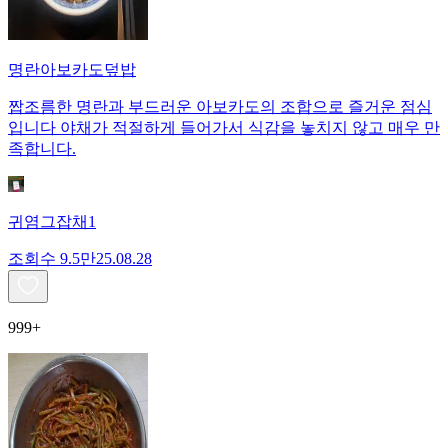
명란아보카도덮밥
짭조름한 명란과 부드러운 아보카도의 조합으로 즐거운 점심
입니다 야채가 적절하게 들어가서 식감을 놓치지 않고 매우 만
족합니다.
귀염그잡채1
조회수
9.5만
25.08.28
999+