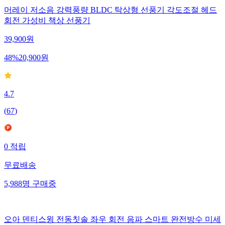
머레이 저소음 강력풍량 BLDC 탁상형 선풍기 각도조절 헤드
회전 가성비 책상 선풍기
39,900
원
48
%
20,900
원
4.7
(
67
)
0
적립
무료배송
5,988
명
구매중
오아 덴티스윙 전동칫솔 좌우 회전 음파 스마트 완전방수 미세