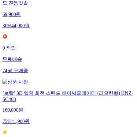
모 진동칫솔
69,900
원
36
%
44,900
원
0
적립
무료배송
74
명
구매중
[보랄] 3D 입체 회전 스탠드 에어써큘레이터 (리모컨형) HNZ-
SC403
169,000
원
75
%
41,900
원