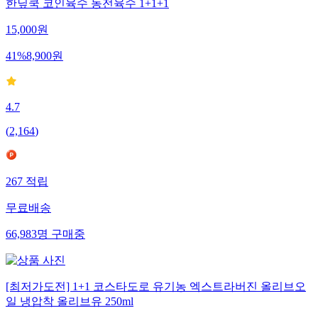
한닢쿡 코인육수 동전육수 1+1+1
15,000
원
41
%
8,900
원
4.7
(
2,164
)
267
적립
무료배송
66,983
명
구매중
[최저가도전] 1+1 코스타도로 유기농 엑스트라버진 올리브오
일 냉압착 올리브유 250ml