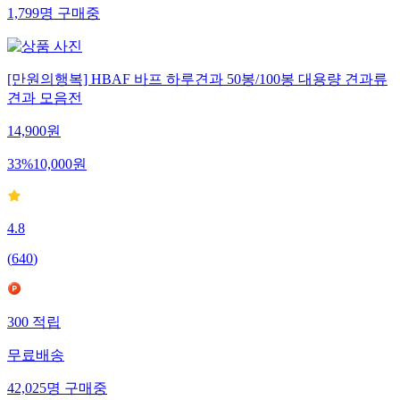
1,799
명
구매중
[만원의행복] HBAF 바프 하루견과 50봉/100봉 대용량 견과류
견과 모음전
14,900
원
33
%
10,000
원
4.8
(
640
)
300
적립
무료배송
42,025
명
구매중