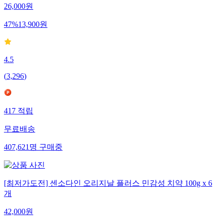
26,000
원
47
%
13,900
원
4.5
(
3,296
)
417
적립
무료배송
407,621
명
구매중
[최저가도전] 센소다인 오리지날 플러스 민감성 치약 100g x 6
개
42,000
원