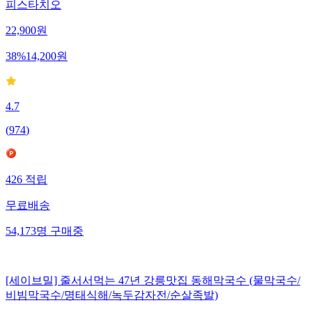
피스타치오
22,900
원
38
%
14,200
원
4.7
(
974
)
426
적립
무료배송
54,173
명
구매중
[세이브밀] 줄서서먹는 47년 강릉맛집 동해막국수 (물막국수/
비빔막국수/명태식해/녹두감자전/순살족발)