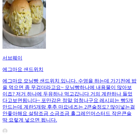
서브웨이
에그마요 샌드위치
에그마요 모닝빵 샌드위치 입니다. 수영을 하는데 가기전에 밥
을 먹으면 좀 무겁더라고요~ 모닝빵하나에 내용물이 많아보
이죠? 저거 하나에 두유하나 먹고갑니다 거의 계란하나 들었
다고보면됩니다~ 포만감은 정말 엄청나구요 레시피는 빵5개
만드는데 계란5개랑 후추 마요네즈는 2큰술정도? 많이넣는걸
안좋아해요 설탕조금 소금조금 홀그레인머스터드 작은큰술
딱 요렇게 넣으면 됩니다.