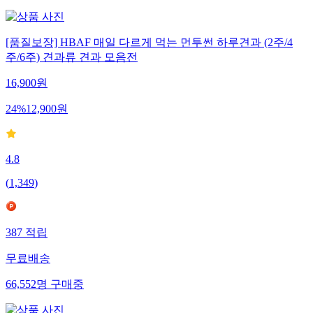
[품질보장] HBAF 매일 다르게 먹는 먼투썬 하루견과 (2주/4
주/6주) 견과류 견과 모음전
16,900
원
24
%
12,900
원
4.8
(
1,349
)
387
적립
무료배송
66,552
명
구매중