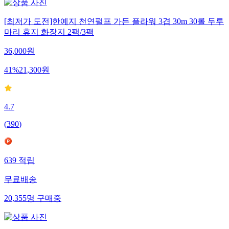
[최저가 도전]한예지 천연펄프 가든 플라워 3겹 30m 30롤 두루
마리 휴지 화장지 2팩/3팩
36,000
원
41
%
21,300
원
4.7
(
390
)
639
적립
무료배송
20,355
명
구매중