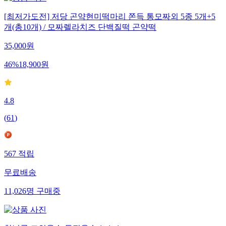
[최저가도전] 저당 곤약현미떡마리 쫀득 통모짜외 5종 5개+5
개(총10개) / 모짜렐라치즈 단백질떡 곤약떡
35,000
원
46
%
18,900
원
4.8
(
61
)
567
적립
무료배송
11,026
명
구매중