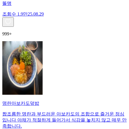
똘맹
조회수
1.9만
25.08.29
999+
명란아보카도덮밥
짭조름한 명란과 부드러운 아보카도의 조합으로 즐거운 점심
입니다 야채가 적절하게 들어가서 식감을 놓치지 않고 매우 만
족합니다.