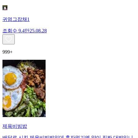
귀염그잡채1
조회수
9.4만
25.08.28
999+
제육비빔밥
배달로 시킨 제육비빔밥인데 혼자먹기엔 양이 진짜 대박입니