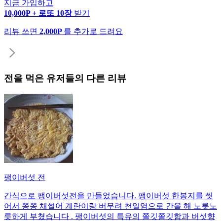
지금 가입하고
10,000P + 로또 10장
받기
리뷰 쓰면
2,000P
를 추가로 드려요
전
을 먹은 유저들의 다른 리뷰
팽이버섯 전
간식으로 팽이버섯전을 만들었습니다. 팽이버섯 한봉지를 씻
어서 쫑쫑 채썰어 계란이랑 버무려 천일염으로 간을 해 노릇노
릇하게 부쳤습니다 . 팽이버섯의 특유의 쫄깃쫄깃함과 버섯향