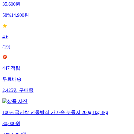
35,600
원
58
%
14,900
원
4.6
(
19
)
447
적립
무료배송
2,425
명
구매중
100% 국산쌀 전통방식 가마솥 누룽지 200g 1kg 3kg
30,000
원