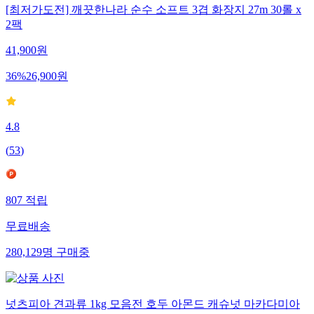
[최저가도전] 깨끗한나라 순수 소프트 3겹 화장지 27m 30롤 x
2팩
41,900
원
36
%
26,900
원
4.8
(
53
)
807
적립
무료배송
280,129
명
구매중
넛츠피아 견과류 1kg 모음전 호두 아몬드 캐슈넛 마카다미아