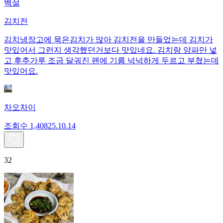
백설
김치전
김치냉장고에 묵은김치가 많아 김치전을 만들었는데 김치가
맛있어서 그런지 생각했던거보다 맛있네요. 김치랑 양파만 넣
고 후추가루 조금 달궈진 팬에 기름 넉넉하게 두르고 부쳤는데
맛있어요.
차오차이
조회수
1,408
25.10.14
32