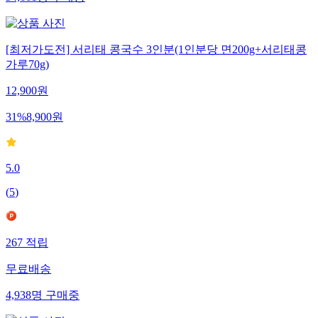
[최저가도전] 서리태 콩국수 3인분(1인분당 면200g+서리태콩
가루70g)
12,900
원
31
%
8,900
원
5.0
(
5
)
267
적립
무료배송
4,938
명
구매중