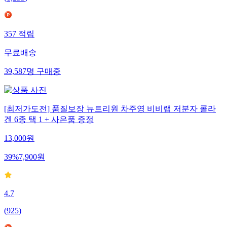
(
1,255
)
357
적립
무료배송
39,587
명
구매중
[최저가도전] 품질보장 뉴트리원 차주영 비비랩 저분자 콜라
겐 6종 택 1 + 사은품 증정
13,000
원
39
%
7,900
원
4.7
(
925
)