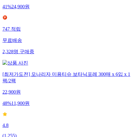
41
%
24,900
원
747
적립
무료배송
2,328
명
구매중
[최저가도전] 모나리자 미용티슈 보타닉포레 300매 x 6입 x 1
팩/2팩
22,900
원
48
%
11,900
원
4.8