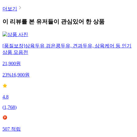
더보기
이 리뷰를 본 유저들이 관심있어 한 상품
[품질보장]삼육두유 검은콩두유, 견과두유, 삼육케어 등 인기
상품 모음전
21,900
원
23
%
16,900
원
4.8
(
1,768
)
507
적립