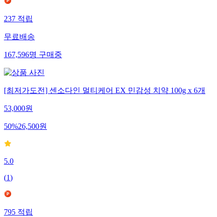
237
적립
무료배송
167,596
명
구매중
[최저가도전] 센소다인 멀티케어 EX 민감성 치약 100g x 6개
53,000
원
50
%
26,500
원
5.0
(
1
)
795
적립