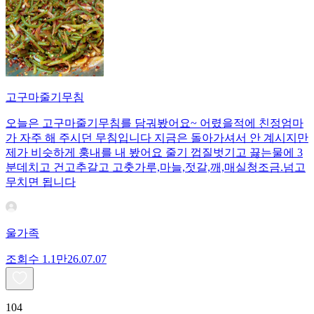
고구마줄기무침
오늘은 고구마줄기무침를 담궈봤어요~ 어렸을적에 친정엄마
가 자주 해 주시던 무침입니다 지금은 돌아가셔서 안 계시지만
제가 비슷하게 훙내를 내 봤어요 줄기 껍질벗기고 끓는물에 3
분데치고 건고추갈고 고춧가루,마늘,젓갈,깨,매실청조금.넘고
무치면 됩니다
울가족
조회수
1.1만
26.07.07
104