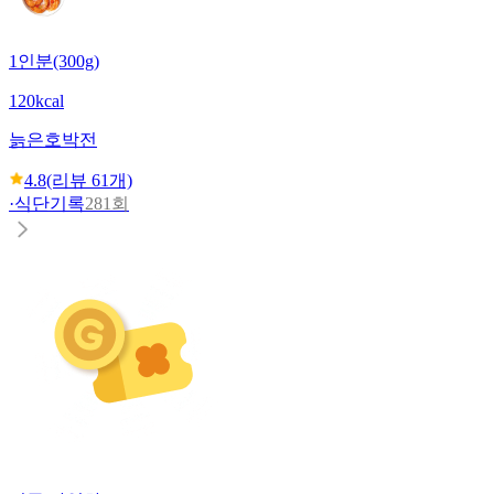
1인분(300g)
120kcal
늙은호박전
4.8
(리뷰
61
개)
·
식단기록
281회