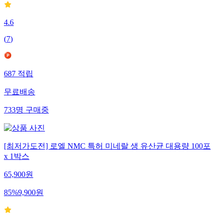
4.6
(
7
)
687
적립
무료배송
733
명
구매중
[최저가도전] 로엘 NMC 특허 미네랄 생 유산균 대용량 100포
x 1박스
65,900
원
85
%
9,900
원