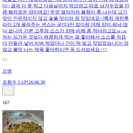
다;; 결국 다 못 먹고 다음날까지 먹으려고 따로 남겨두었을 만
큼 혜자로운 양이에요! 뚜껑 열자마자 불향이 훅 나는데 고기
맛이 인위적이지 않고 숯불 맛이라 참 맛있네요~!특히 계란후
라이 2개 올려주는 센스는 굳!! ​다만 밥이랑 야채 양이 워낙 많
다 보니까 기본 고추장 소스가 양에 비해 좀 적더라고요ㅠ.ㅠ
저는 싱거운 것보다 매콤하게 먹는 걸 좋아해서 소스를 직접
더 만들어 넣어 비벼 먹었더니 간이 딱 맞고 맛있었습니다! 양
많고 불맛 나는 제육 좋아하시면 꼭 드셔보세요~^^
으앵
조회수
1.1만
26.06.30
167