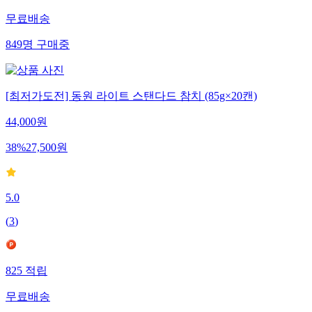
무료배송
849
명
구매중
[최저가도전] 동원 라이트 스탠다드 참치 (85g×20캔)
44,000
원
38
%
27,500
원
5.0
(
3
)
825
적립
무료배송