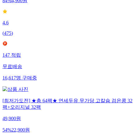
84
%
4,900
원
4.6
(
475
)
147
적립
무료배송
16,617
명
구매중
[최저가도전] ★총 64팩★ 연세두유 무가당 고칼슘 검은콩 32
팩+오리지널 32팩
49,900
원
54
%
22,900
원