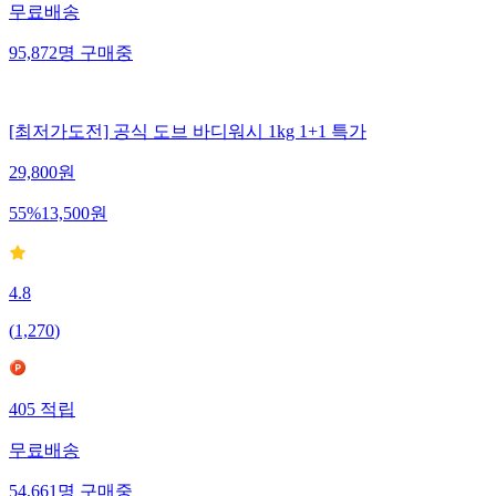
무료배송
95,872
명
구매중
[최저가도전] 공식 도브 바디워시 1kg 1+1 특가
29,800
원
55
%
13,500
원
4.8
(
1,270
)
405
적립
무료배송
54,661
명
구매중