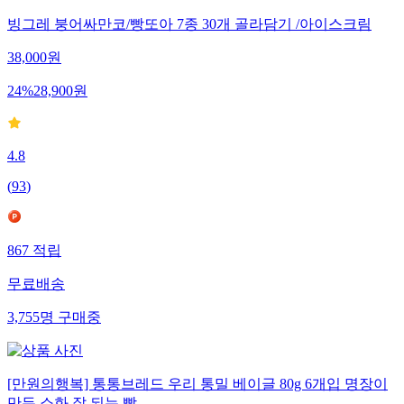
빙그레 붕어싸만코/빵또아 7종 30개 골라담기 /아이스크림
38,000
원
24
%
28,900
원
4.8
(
93
)
867
적립
무료배송
3,755
명
구매중
[만원의행복] 통통브레드 우리 통밀 베이글 80g 6개입 명장이
만든 소화 잘 되는 빵