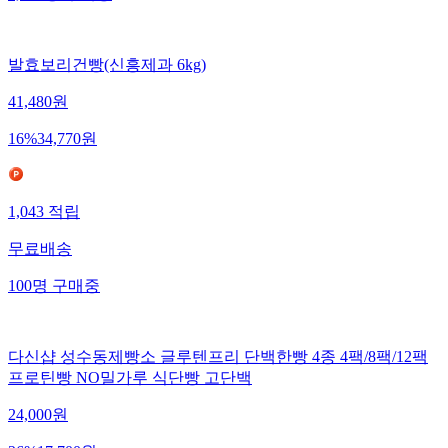
발효보리건빵(신흥제과 6kg)
41,480
원
16
%
34,770
원
1,043
적립
무료배송
100
명
구매중
다신샵 성수동제빵소 글루텐프리 단백한빵 4종 4팩/8팩/12팩
프로틴빵 NO밀가루 식단빵 고단백
24,000
원