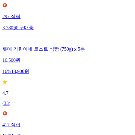
297
적립
3,780
명
구매중
롯데 기린이네 토스트 식빵 (750g) x 5봉
16,500
원
16
%
13,900
원
4.7
(
33
)
417
적립