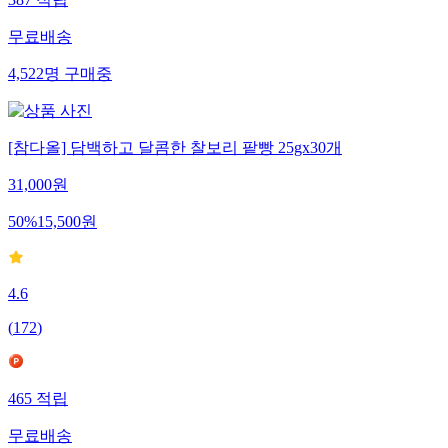
387
적립
무료배송
4,522
명
구매중
[참다올] 담백하고 달콤한 찰보리 팥빵 25gx30개
31,000
원
50
%
15,500
원
4.6
(
172
)
465
적립
무료배송