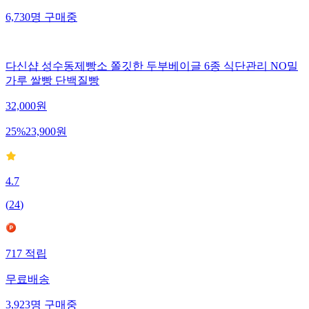
6,730
명
구매중
다신샵 성수동제빵소 쫄깃한 두부베이글 6종 식단관리 NO밀
가루 쌀빵 단백질빵
32,000
원
25
%
23,900
원
4.7
(
24
)
717
적립
무료배송
3,923
명
구매중