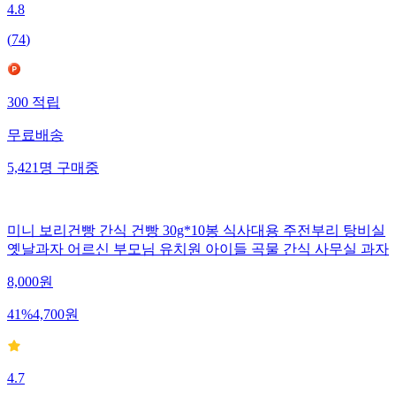
4.8
(
74
)
300
적립
무료배송
5,421
명
구매중
미니 보리건빵 간식 건빵 30g*10봉 식사대용 주전부리 탕비실
옛날과자 어르신 부모님 유치원 아이들 곡물 간식 사무실 과자
8,000
원
41
%
4,700
원
4.7