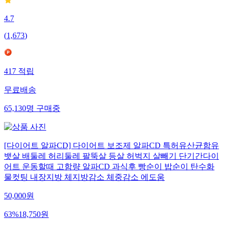
4.7
(
1,673
)
417
적립
무료배송
65,130
명
구매중
[다이어트 알파CD] 다이어트 보조제 알파CD 특허유산균함유
뱃살 배둘레 허리둘레 팔뚝살 등살 허벅지 살빼기 단기간다이
어트 운동할때 고함량 알파CD 과식후 빵순이 밥순이 탄수화
물컷팅 내장지방 체지방감소 체중감소 에도움
50,000
원
63
%
18,750
원