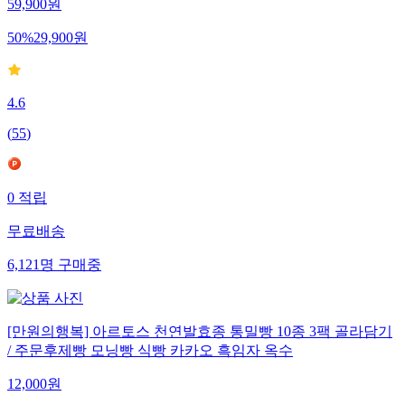
59,900
원
50
%
29,900
원
4.6
(
55
)
0
적립
무료배송
6,121
명
구매중
[만원의행복] 아르토스 천연발효종 통밀빵 10종 3팩 골라담기
/ 주문후제빵 모닝빵 식빵 카카오 흑임자 옥수
12,000
원