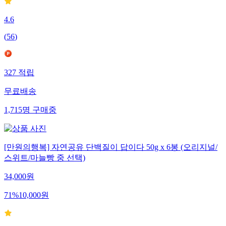
4.6
(
56
)
327
적립
무료배송
1,715
명
구매중
[만원의행복] 자연공유 단백질이 답이다 50g x 6봉 (오리지널/
스위트/마늘빵 중 선택)
34,000
원
71
%
10,000
원