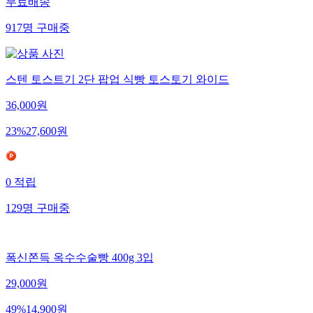
무료배송
917
명
구매중
스텐 토스트기 2단 팝업 식빵 토스토기 와이드
36,000
원
23
%
27,600
원
0
적립
129
명
구매중
폭신쫀득 옥수수술빵 400g 3입
29,000
원