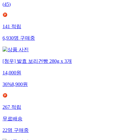
(
45
)
141
적립
6,930
명
구매중
[청우] 발효 보리건빵 280g x 3개
14,000
원
36
%
8,900
원
267
적립
무료배송
22
명
구매중