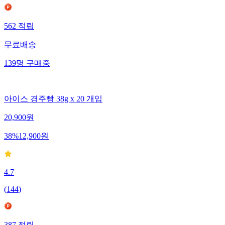
562
적립
무료배송
139
명
구매중
아이스 경주빵 38g x 20 개입
20,900
원
38
%
12,900
원
4.7
(
144
)