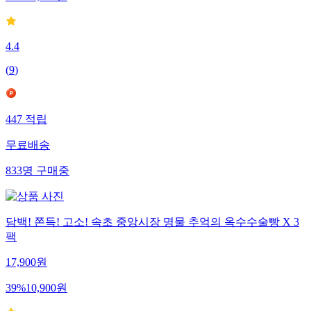
49
%
14,900
원
4.4
(
9
)
447
적립
무료배송
833
명
구매중
담백! 쫀득! 고소! 속초 중앙시장 명물 추억의 옥수수술빵 X 3
팩
17,900
원
39
%
10,900
원