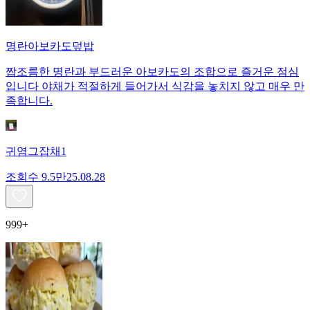
명란아보카도덮밥
짭조름한 명란과 부드러운 아보카도의 조합으로 즐거운 점심
입니다 야채가 적절하게 들어가서 식감을 놓치지 않고 매우 만
족합니다.
귀염그잡채1
조회수
9.5만
25.08.28
999+