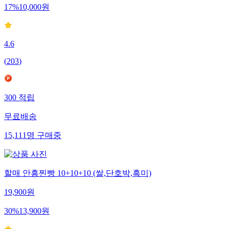
17
%
10,000
원
4.6
(
203
)
300
적립
무료배송
15,111
명
구매중
할매 안흥찐빵 10+10+10 (쌀,단호박,흑미)
19,900
원
30
%
13,900
원