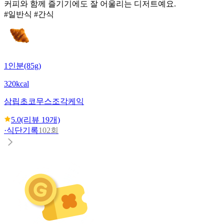
커피와 함께 즐기기에도 잘 어울리는 디저트예요.
#일반식 #간식
1인분(85g)
320kcal
삼립
초코무스조각케익
5.0
(리뷰
19
개)
·
식단기록
102회