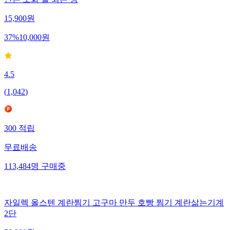
15,900
원
37
%
10,000
원
4.5
(
1,042
)
300
적립
무료배송
113,484
명
구매중
자일렉 올스텐 계란찜기 고구마 만두 호빵 찜기 계란삶는기계
2단