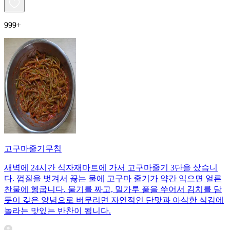
999+
고구마줄기무침
새벽에 24시간 식자재마트에 가서 고구마줄기 3단을 샀습니
다. 껍질을 벗겨서 끓는 물에 고구마 줄기가 약간 익으면 얼른
찬물에 헹굽니다. 물기를 짜고, 밀가루 풀을 쑤어서 김치를 담
듯이 갖은 양념으로 버무리면 자연적인 단맛과 아삭한 식감에
놀라는 맛있는 반찬이 됩니다.