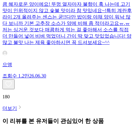
큼 혜자로운 양이에요! 뚜껑 열자마자 불향이 훅 나는데 고기
맛이 인위적이지 않고 숯불 맛이라 참 맛있네요~!특히 계란후
라이 2개 올려주는 센스는 굳!! ​다만 밥이랑 야채 양이 워낙 많
다 보니까 기본 고추장 소스가 양에 비해 좀 적더라고요ㅠ.ㅠ
저는 싱거운 것보다 매콤하게 먹는 걸 좋아해서 소스를 직접
더 만들어 넣어 비벼 먹었더니 간이 딱 맞고 맛있었습니다! 양
많고 불맛 나는 제육 좋아하시면 꼭 드셔보세요~^^
으앵
조회수
1.2만
26.06.30
180
더보기
이 리뷰를 본 유저들이 관심있어 한 상품