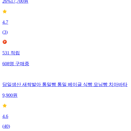
26
%
17,700
원
4.7
(
3
)
531
적립
608
명
구매중
당일생산 새싹발아 통밀빵 통밀 베이글 식빵 모닝빵 치아바타
9,900
원
4.6
(
40
)