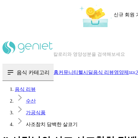
신규 회원 
칼로리와 영양성분을 검색해보세요
혈당 · 다이어트 음식 검색해보세요
음식 · 영양제 리뷰를 찾아보세요
음식 카테고리
홈
커뮤니티
헬시딜
음식 리뷰
영양제
NEW
음식 리뷰
수산
가공식품
사조참치 담백한 살코기