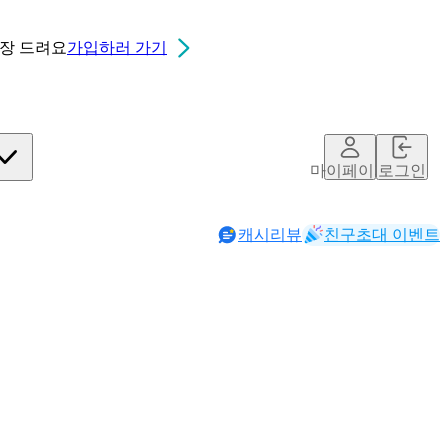
0장
드려요
가입하러 가기
마이페이지
로그인
캐시리뷰
친구초대 이벤트