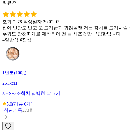
리뷰27
조회수 78
작성일자 26.05.07
집에 반찬도 없고 또 고기굽기 귀찮을땐 저는 참치를 고기처럼
뚜껑도 안전따개로 제작되어 전 늘 사조것만 구입한답니다.
#일반식 #점심
1인분(100g)
251kcal
사조
사조참치 담백한 살코기
5.0
(리뷰
6
개)
·
식단기록
273회