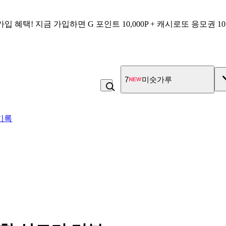
가입 혜택!
지금 가입하면
G 포인트 10,000P + 캐시로또 응모권 1
7
미숫가루
기록