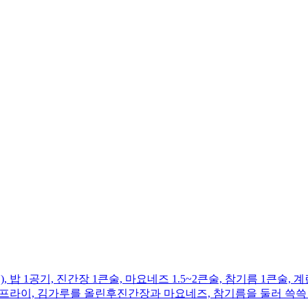
 1공기, 진간장 1큰술, 마요네즈 1.5~2큰술, 참기름 1큰술, 
란 프라이, 김가루를 올린후 ​진간장과 마요네즈, 참기름을 둘러 쓱쓱