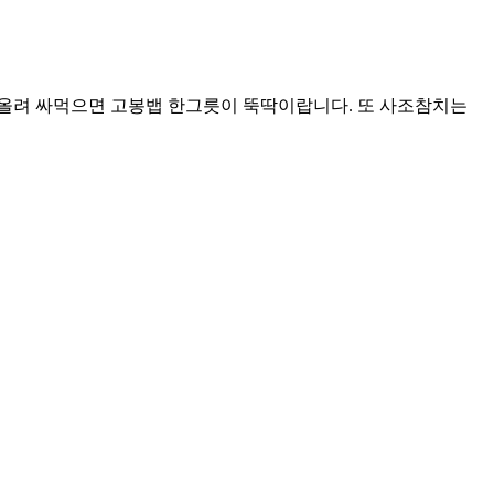
장올려 싸먹으면 고봉뱁 한그릇이 뚝딱이랍니다. 또 사조참치는