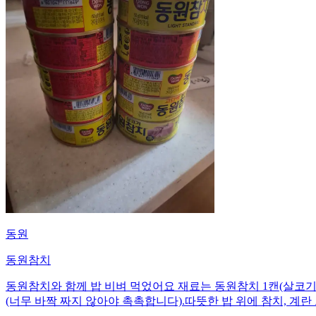
동원
동원참치
동원참치와 함께 밥 비벼 먹었어요 재료는 동원참치 1캔(살코기), 밥
(너무 바짝 짜지 않아야 촉촉합니다). ​따뜻한 밥 위에 참치, 계