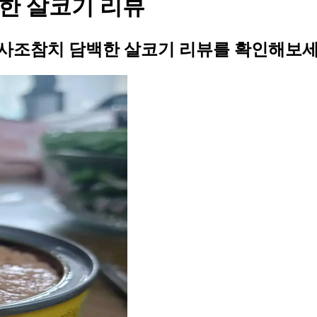
한 살코기 리뷰
 사조참치 담백한 살코기 리뷰를 확인해보세