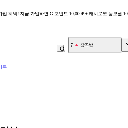
가입 혜택!
지금 가입하면
G 포인트 10,000P + 캐시로또 응모권 1
7
잡곡밥
기록