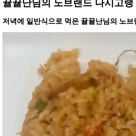
뀰뀰난님의 노브랜드 나시고랭
저녁에 일반식으로 먹은 뀰뀰난님의 노브