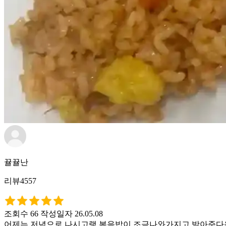
뀰뀰난
리뷰4557
조회수 66
작성일자 26.05.08
어제는 저녁으로 나시고랭 볶음밥이 조금나와가지고 받아준다음