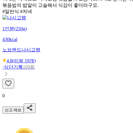
볶음밥의 밥알이 고슬해서 식감이 좋더라구요.
#일반식 #저녁
1인분(250g)
430kcal
노브랜드
나시고랭
4.8
(리뷰
19
개)
·
식단기록
109회
0
신고·제보