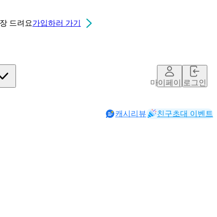
0장
드려요
가입하러 가기
마이페이지
로그인
캐시리뷰
친구초대 이벤트