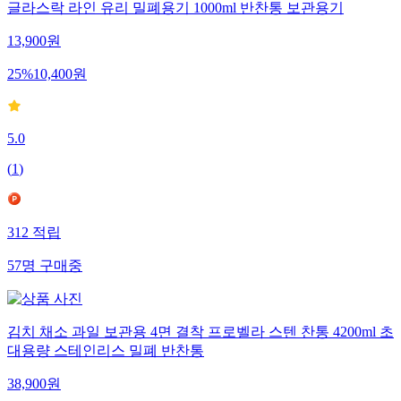
글라스락 라인 유리 밀폐용기 1000ml 반찬통 보관용기
13,900
원
25
%
10,400
원
5.0
(
1
)
312
적립
57
명
구매중
김치 채소 과일 보관용 4면 결착 프로벨라 스텐 찬통 4200ml 초
대용량 스테인리스 밀폐 반찬통
38,900
원