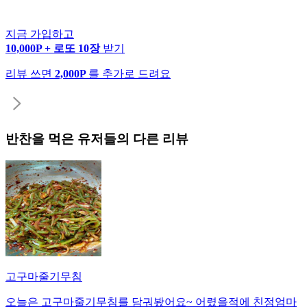
지금 가입하고
10,000P + 로또 10장
받기
리뷰 쓰면
2,000P
를 추가로 드려요
반찬
을 먹은 유저들의 다른 리뷰
고구마줄기무침
오늘은 고구마줄기무침를 담궈봤어요~ 어렸을적에 친정엄마