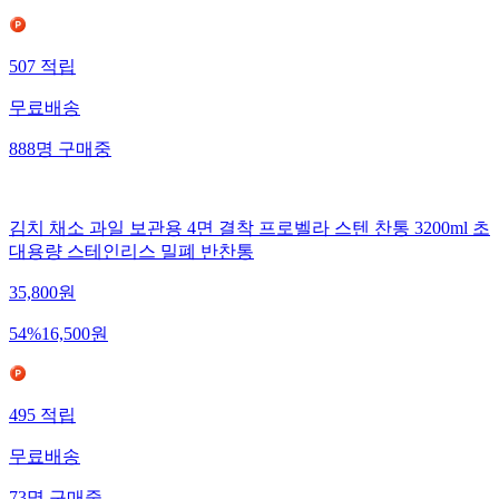
507
적립
무료배송
888
명
구매중
김치 채소 과일 보관용 4면 결착 프로벨라 스텐 찬통 3200ml 초
대용량 스테인리스 밀폐 반찬통
35,800
원
54
%
16,500
원
495
적립
무료배송