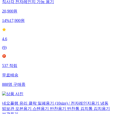
직사각 전자레인지 가능 용기
20,900
원
14
%
17,900
원
4.6
(
9
)
537
적립
무료배송
888
명
구매중
네오플램 유리 클락 밀폐용기 (10size) / 전자레인지용기 냉동
밥보관 오븐용기 스텐용기 반찬용기 반찬통 김치통 김치용기