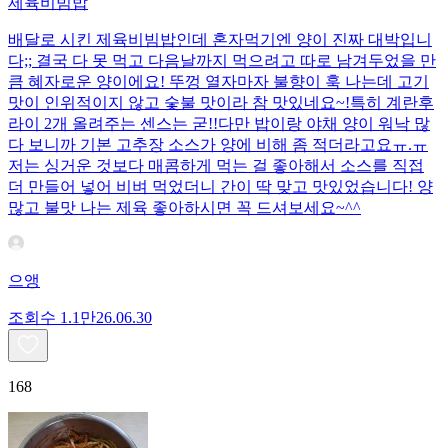
제육비빔밥
배달로 시킨 제육비빔밥인데 혼자먹기엔 양이 진짜 대박입니
다;; 결국 다 못 먹고 다음날까지 먹으려고 따로 남겨두었을 만
큼 혜자로운 양이에요! 뚜껑 열자마자 불향이 훅 나는데 고기
맛이 인위적이지 않고 숯불 맛이라 참 맛있네요~!특히 계란후
라이 2개 올려주는 센스는 굳!! ​다만 밥이랑 야채 양이 워낙 많
다 보니까 기본 고추장 소스가 양에 비해 좀 적더라고요ㅠ.ㅠ
저는 싱거운 것보다 매콤하게 먹는 걸 좋아해서 소스를 직접
더 만들어 넣어 비벼 먹었더니 간이 딱 맞고 맛있었습니다! 양
많고 불맛 나는 제육 좋아하시면 꼭 드셔보세요~^^
으앵
조회수
1.1만
26.06.30
168