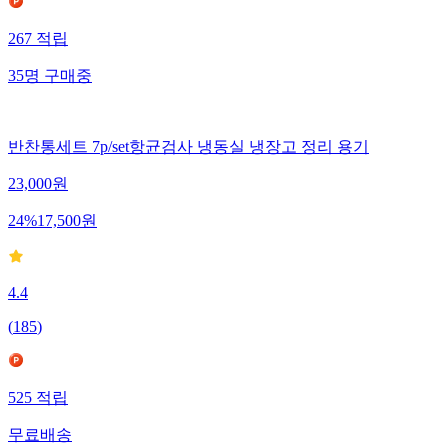
267
적립
35
명
구매중
반찬통세트 7p/set항균검사 냉동실 냉장고 정리 용기
23,000
원
24
%
17,500
원
4.4
(
185
)
525
적립
무료배송