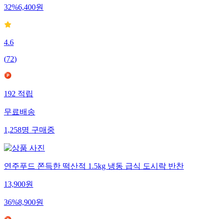
32
%
6,400
원
4.6
(
72
)
192
적립
무료배송
1,258
명
구매중
연주푸드 쫀득한 떡산적 1.5kg 냉동 급식 도시락 반찬
13,900
원
36
%
8,900
원