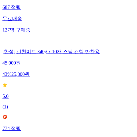
687
적립
무료배송
127
명
구매중
[한성] 런천미트 340g x 10개 스팸 캔햄 반찬용
45,000
원
43
%
25,800
원
5.0
(
1
)
774
적립