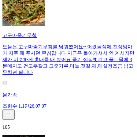
고구마줄기무침
오늘은 고구마줄기무침를 담궈봤어요~ 어렸을적에 친정엄마
가 자주 해 주시던 무침입니다 지금은 돌아가셔서 안 계시지만
제가 비슷하게 훙내를 내 봤어요 줄기 껍질벗기고 끓는물에 3
분데치고 건고추갈고 고춧가루,마늘,젓갈,깨,매실청조금.넘고
무치면 됩니다
울가족
조회수
1.1만
26.07.07
105