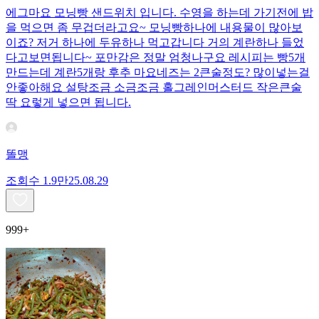
에그마요 모닝빵 샌드위치 입니다. 수영을 하는데 가기전에 밥
을 먹으면 좀 무겁더라고요~ 모닝빵하나에 내용물이 많아보
이죠? 저거 하나에 두유하나 먹고갑니다 거의 계란하나 들었
다고보면됩니다~ 포만감은 정말 엄청나구요 레시피는 빵5개
만드는데 계란5개랑 후추 마요네즈는 2큰술정도? 많이넣는걸
안좋아해요 설탕조금 소금조금 홀그레인머스터드 작은큰술
딱 요렇게 넣으면 됩니다.
똘맹
조회수
1.9만
25.08.29
999+