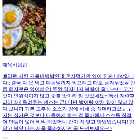
제육비빔밥
배달로 시킨 제육비빔밥인데 혼자먹기엔 양이 진짜 대박입니
다;; 결국 다 못 먹고 다음날까지 먹으려고 따로 남겨두었을 만
큼 혜자로운 양이에요! 뚜껑 열자마자 불향이 훅 나는데 고기
맛이 인위적이지 않고 숯불 맛이라 참 맛있네요~!특히 계란후
라이 2개 올려주는 센스는 굳!! ​다만 밥이랑 야채 양이 워낙 많
다 보니까 기본 고추장 소스가 양에 비해 좀 적더라고요ㅠ.ㅠ
저는 싱거운 것보다 매콤하게 먹는 걸 좋아해서 소스를 직접
더 만들어 넣어 비벼 먹었더니 간이 딱 맞고 맛있었습니다! 양
많고 불맛 나는 제육 좋아하시면 꼭 드셔보세요~^^