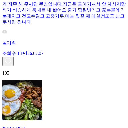
가 자주 해 주시던 무침입니다 지금은 돌아가셔서 안 계시지만
제가 비슷하게 훙내를 내 봤어요 줄기 껍질벗기고 끓는물에 3
분데치고 건고추갈고 고춧가루,마늘,젓갈,깨,매실청조금.넘고
무치면 됩니다
울가족
조회수
1.1만
26.07.07
105