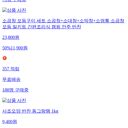
73
명
구매중
소곱창 모듬구이 세트 소곱창+소대창+소막창+소염통 소곱창
모듬 밀키트 간편조리식 캠핑 안주 반찬
23,800
원
50
%
11,900
원
357
적립
무료배송
188
명
구매중
사조오양 반찬 동그랑땡 1kg
9,400
원