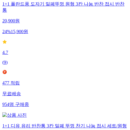
1+1 폴란드풍 도자기 밀폐뚜껑 원형 3칸 나눔 반찬 접시 반찬
통
20,900
원
24
%
15,900
원
4.7
(
9
)
477
적립
무료배송
954
명
구매중
1+1 디유 유리 반찬통 3칸 밀폐 뚜껑 찬기 나눔 접시 세트/원형