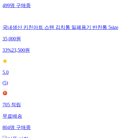
499
명
구매중
국내생산 키친아트 스텐 김치통 밀폐용기 반찬통 5size
35,000
원
33
%
23,500
원
5.0
(
5
)
705
적립
무료배송
804
명
구매중