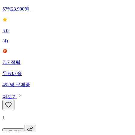
57
%
23,900
원
5.0
(
4
)
717
적립
무료배송
492
명
구매중
더보기
1
신고·제보