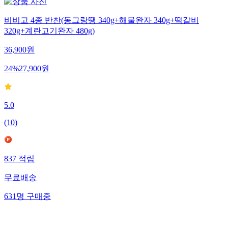
비비고 4종 반찬(동그랑땡 340g+해물완자 340g+떡갈비
320g+계란고기완자 480g)
36,900
원
24
%
27,900
원
5.0
(
10
)
837
적립
무료배송
631
명
구매중