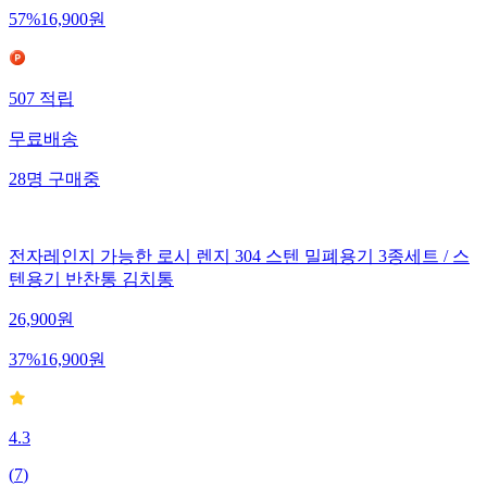
57
%
16,900
원
507
적립
무료배송
28
명
구매중
전자레인지 가능한 로시 렌지 304 스텐 밀폐용기 3종세트 / 스
텐용기 반찬통 김치통
26,900
원
37
%
16,900
원
4.3
(
7
)