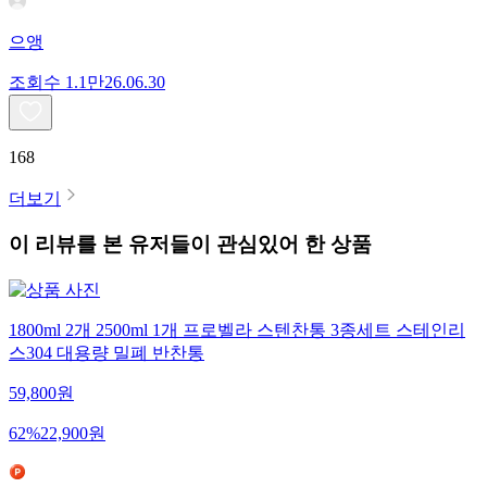
으앵
조회수
1.1만
26.06.30
168
더보기
이 리뷰를 본 유저들이 관심있어 한 상품
1800ml 2개 2500ml 1개 프로벨라 스텐찬통 3종세트 스테인리
스304 대용량 밀폐 반찬통
59,800
원
62
%
22,900
원