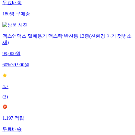
무료배송
180
명
구매중
맥스앤맥스 밀폐용기 맥스락 반찬통 13종(친환경 아기 젖병소
재)
99,000
원
60
%
39,900
원
4.7
(
3
)
1,197
적립
무료배송