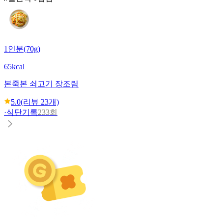
1인분(70g)
65kcal
본죽
본 쇠고기 장조림
5.0
(리뷰
23
개)
·
식단기록
233회