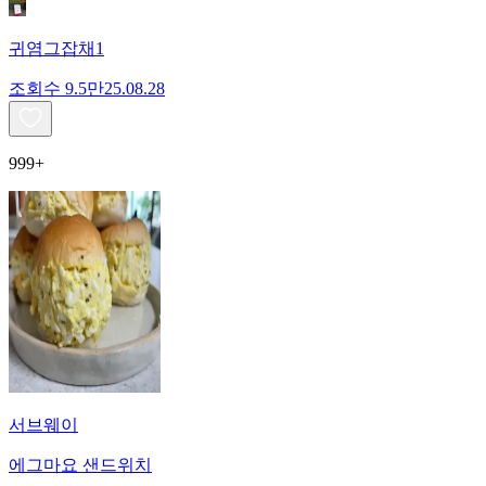
귀염그잡채1
조회수
9.5만
25.08.28
999+
서브웨이
에그마요 샌드위치