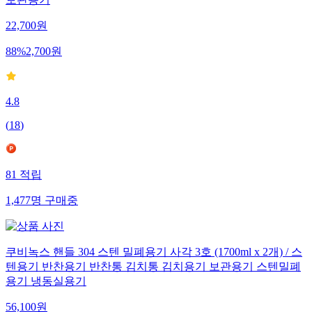
보관용기
22,700
원
88
%
2,700
원
4.8
(
18
)
81
적립
1,477
명
구매중
쿠비녹스 핸들 304 스텐 밀폐용기 사각 3호 (1700ml x 2개) / 스
텐용기 반찬용기 반찬통 김치통 김치용기 보관용기 스텐밀폐
용기 냉동실용기
56,100
원