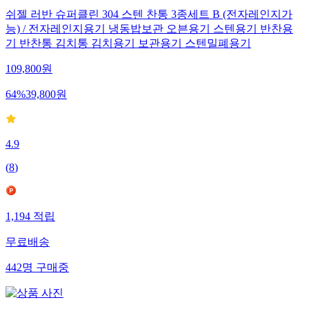
쉬젤 러반 슈퍼클린 304 스텐 찬통 3종세트 B (전자레인지가
능) / 전자레인지용기 냉동밥보관 오븐용기 스텐용기 반찬용
기 반찬통 김치통 김치용기 보관용기 스텐밀폐용기
109,800
원
64
%
39,800
원
4.9
(
8
)
1,194
적립
무료배송
442
명
구매중