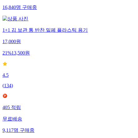
16,840
명
구매중
1+1 김 보관 통 반찬 밀폐 플라스틱 용기
17,000
원
21
%
13,500
원
4.5
(
134
)
405
적립
무료배송
9,117
명
구매중