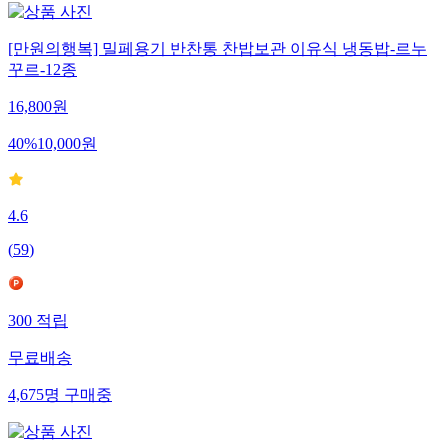
[만원의행복] 밀페용기 반찬통 찬밥보관 이유식 냉동밥-르누
꾸르-12종
16,800
원
40
%
10,000
원
4.6
(
59
)
300
적립
무료배송
4,675
명
구매중