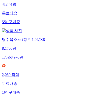
412
적립
무료배송
5
명
구매중
탕수육소스 (청우 1.9L)X8
82,760
원
17
%
68,970
원
2,069
적립
무료배송
1
명
구매중