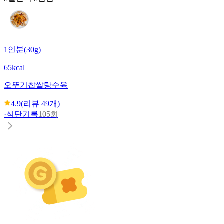
1인분(30g)
65kcal
오뚜기
찹쌀탕수육
4.9
(리뷰
49
개)
·
식단기록
105회