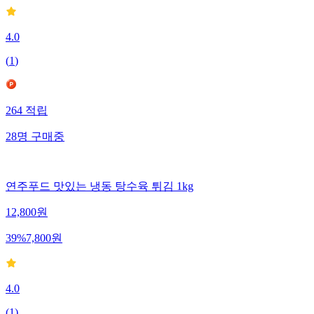
4.0
(
1
)
264
적립
28
명
구매중
연주푸드 맛있는 냉동 탕수육 튀김 1kg
12,800
원
39
%
7,800
원
4.0