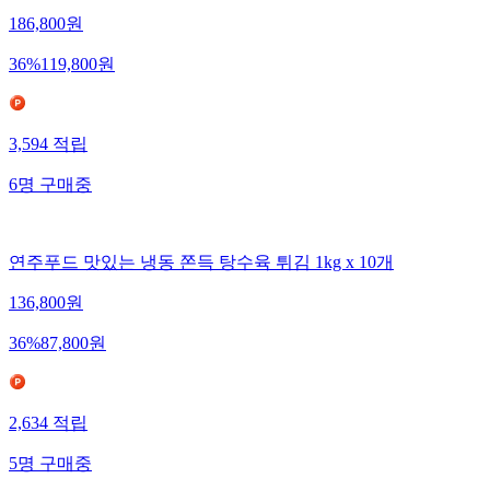
186,800
원
36
%
119,800
원
3,594
적립
6
명
구매중
연주푸드 맛있는 냉동 쫀득 탕수육 튀김 1kg x 10개
136,800
원
36
%
87,800
원
2,634
적립
5
명
구매중