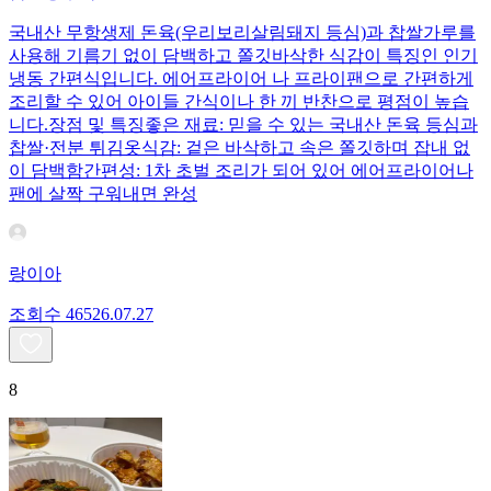
국내산 무항생제 돈육(우리보리살림돼지 등심)과 찹쌀가루를
사용해 기름기 없이 담백하고 쫄깃바삭한 식감이 특징인 인기
냉동 간편식입니다. 에어프라이어 나 프라이팬으로 간편하게
조리할 수 있어 아이들 간식이나 한 끼 반찬으로 평점이 높습
니다.장점 및 특징좋은 재료: 믿을 수 있는 국내산 돈육 등심과
찹쌀·전분 튀김옷식감: 겉은 바삭하고 속은 쫄깃하며 잡내 없
이 담백함간편성: 1차 초벌 조리가 되어 있어 에어프라이어나
팬에 살짝 구워내면 완성
랑이아
조회수
465
26.07.27
8