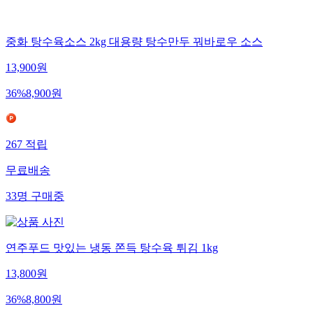
중화 탕수육소스 2kg 대용량 탕수만두 꿔바로우 소스
13,900
원
36
%
8,900
원
267
적립
무료배송
33
명
구매중
연주푸드 맛있는 냉동 쫀득 탕수육 튀김 1kg
13,800
원
36
%
8,800
원