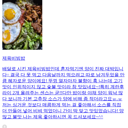
제육비빔밥
배달로 시킨 제육비빔밥인데 혼자먹기엔 양이 진짜 대박입니
다;; 결국 다 못 먹고 다음날까지 먹으려고 따로 남겨두었을 만
큼 혜자로운 양이에요! 뚜껑 열자마자 불향이 훅 나는데 고기
맛이 인위적이지 않고 숯불 맛이라 참 맛있네요~!특히 계란후
라이 2개 올려주는 센스는 굳!! ​다만 밥이랑 야채 양이 워낙 많
다 보니까 기본 고추장 소스가 양에 비해 좀 적더라고요ㅠ.ㅠ
저는 싱거운 것보다 매콤하게 먹는 걸 좋아해서 소스를 직접
더 만들어 넣어 비벼 먹었더니 간이 딱 맞고 맛있었습니다! 양
많고 불맛 나는 제육 좋아하시면 꼭 드셔보세요~^^