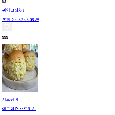
귀염그잡채1
조회수
9.5만
25.08.28
999+
서브웨이
에그마요 샌드위치