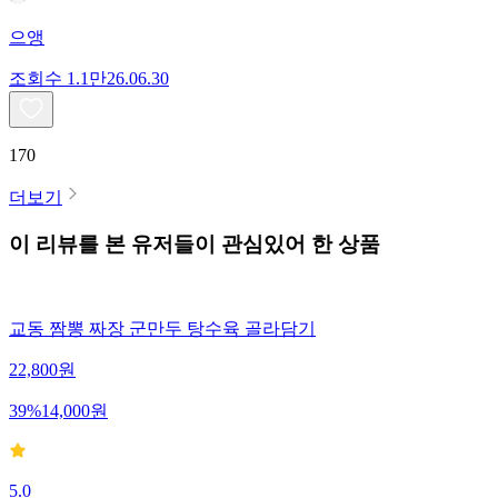
으앵
조회수
1.1만
26.06.30
170
더보기
이 리뷰를 본 유저들이 관심있어 한 상품
교동 짬뽕 짜장 군만두 탕수육 골라담기
22,800
원
39
%
14,000
원
5.0