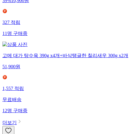
39
%
10,900
원
327
적립
11
명
구매중
고메 대가 탕수육 390g x4개+바삭탱글한 칠리새우 300g x2개
51,900
원
1,557
적립
무료배송
12
명
구매중
더보기