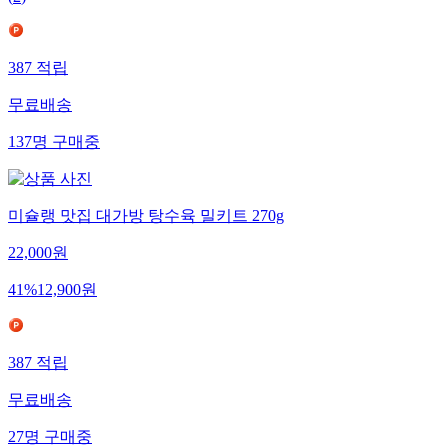
387
적립
무료배송
137
명
구매중
미슐랭 맛집 대가방 탕수육 밀키트 270g
22,000
원
41
%
12,900
원
387
적립
무료배송
27
명
구매중