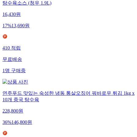
탕수육소스 (청우 1.9L)
16,430
원
17
%
13,690
원
410
적립
무료배송
1
명
구매중
연주푸드 맛있는 숙성한 냉동 통살오징어 꿔바로우 튀김 1kg x
10개 중국 탕수육
228,800
원
36
%
146,800
원