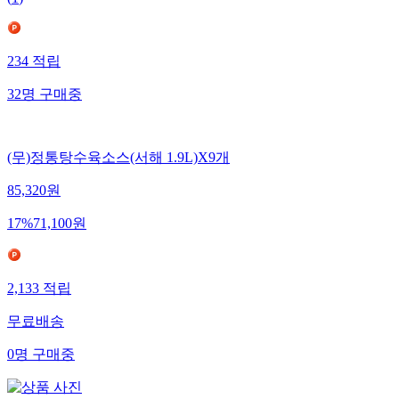
(
1
)
234
적립
32
명
구매중
(무)정통탕수육소스(서해 1.9L)X9개
85,320
원
17
%
71,100
원
2,133
적립
무료배송
0
명
구매중