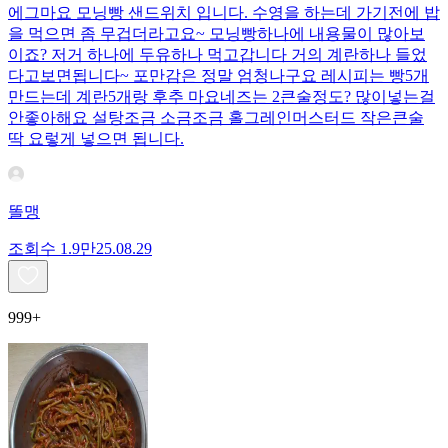
에그마요 모닝빵 샌드위치 입니다. 수영을 하는데 가기전에 밥
을 먹으면 좀 무겁더라고요~ 모닝빵하나에 내용물이 많아보
이죠? 저거 하나에 두유하나 먹고갑니다 거의 계란하나 들었
다고보면됩니다~ 포만감은 정말 엄청나구요 레시피는 빵5개
만드는데 계란5개랑 후추 마요네즈는 2큰술정도? 많이넣는걸
안좋아해요 설탕조금 소금조금 홀그레인머스터드 작은큰술
딱 요렇게 넣으면 됩니다.
똘맹
조회수
1.9만
25.08.29
999+