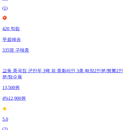
(
1
)
420
적립
무료배송
335
명
구매중
교동 중국집 군만두 3팩 외 중화라인 3종 짜장2인분/짬뽕2인
분/탕수육
13,500
원
4
%
12,900
원
5.0
(
2
)