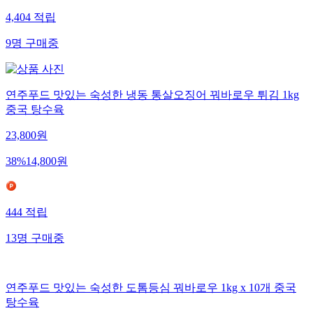
4,404
적립
9
명
구매중
연주푸드 맛있는 숙성한 냉동 통살오징어 꿔바로우 튀김 1kg
중국 탕수육
23,800
원
38
%
14,800
원
444
적립
13
명
구매중
연주푸드 맛있는 숙성한 도톰등심 꿔바로우 1kg x 10개 중국
탕수육