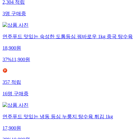
2,304
적립
3
명
구매중
연주푸드 맛있는 숙성한 도톰등심 꿔바로우 1kg 중국 탕수육
18,900
원
37
%
11,900
원
357
적립
16
명
구매중
연주푸드 맛있는 냉동 등심 누룽지 탕수육 튀김 1kg
17,900
원