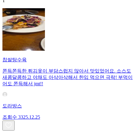
1
찹쌀탕수육
쫀득쫀득한 튀김옷이 부담스럽지 않아서 맛있었어요. 소스도
새콤달콤하고 야채도 아삭아삭해서 한입 먹으면 극락! 부먹이
어도 쫀득해서 jmt!!
도라방스
조회수
33
25.12.25