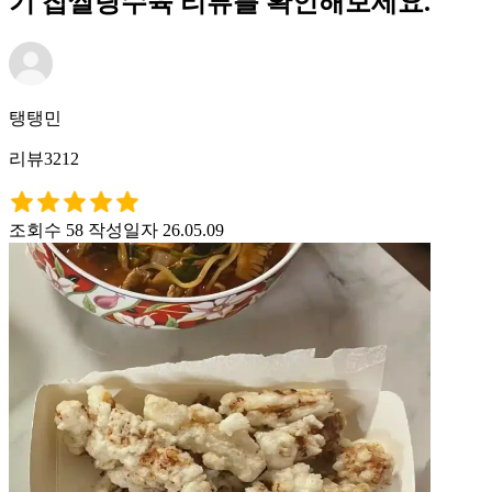
기 찹쌀탕수육 리뷰를 확인해보세요.
탱탱민
리뷰3212
조회수 58
작성일자 26.05.09