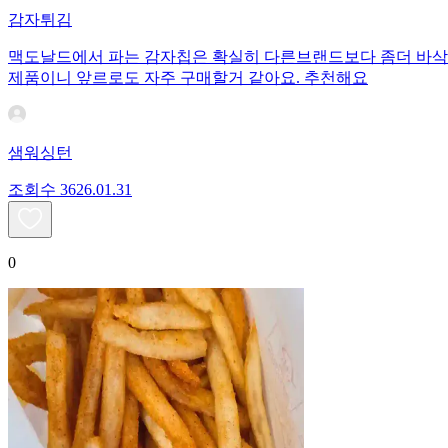
감자튀김
맥도날드에서 파는 감자칩은 확실히 다른브랜드보다 좀더 바삭하
제품이니 앞르로도 자주 구매할거 같아요. 추천해요
샘워싱턴
조회수
36
26.01.31
0