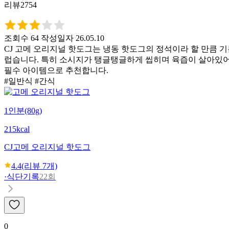
리뷰2754
조회수 64
작성일자 26.05.10
CJ 고메 오리지널 핫도그는 냉동 핫도그의 정석이라 할 만큼 기
럽습니다. 특히 소시지가 탱글탱글하게 씹히며 육즙이 살아있어
필수 아이템으로 추천합니다.
#일반식 #간식
1인분(80g)
215kcal
CJ
고메 오리지널 핫도그
4.4
(리뷰
7
개)
·
식단기록
22회
0