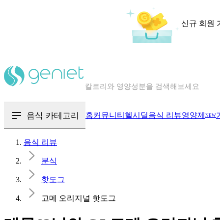
신규 회원 
칼로리와 영양성분을 검색해보세요
혈당 · 다이어트 음식 검색해보세요
음식 · 영양제 리뷰를 찾아보세요
음식 카테고리
홈
커뮤니티
헬시딜
음식 리뷰
영양제
NEW
음식 리뷰
분식
핫도그
고메 오리지널 핫도그