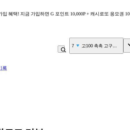
가입 혜택!
지금 가입하면
G 포인트 10,000P + 캐시로또 응모권 1
7
고100 촉촉 고구마 스틱
기록