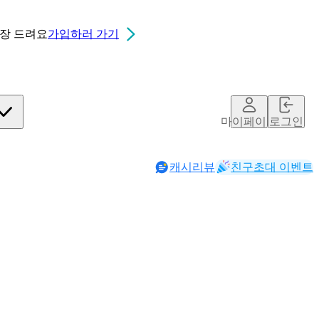
0장
드려요
가입하러 가기
마이페이지
로그인
캐시리뷰
친구초대 이벤트