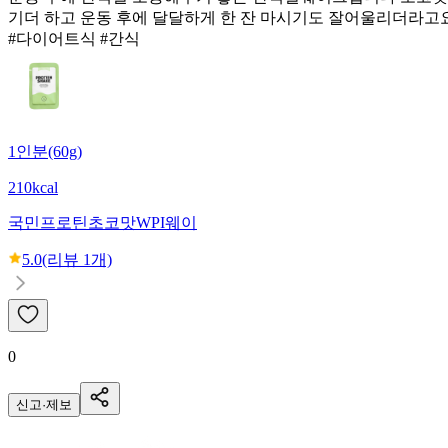
기더 하고 운동 후에 달달하게 한 잔 마시기도 잘어울리더라고
#다이어트식 #간식
1인분(60g)
210kcal
국민프로틴
초코맛WPI웨이
5.0
(리뷰
1
개)
0
신고·제보