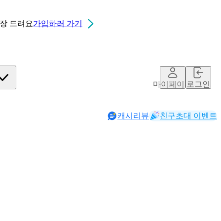
0장
드려요
가입하러 가기
마이페이지
로그인
캐시리뷰
친구초대 이벤트