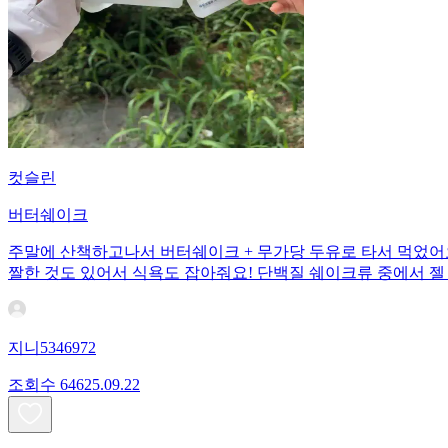
컷슬린
버터쉐이크
주말에 산책하고나서 버터쉐이크 + 무가당 두유로 타서 먹었어
짤한 것도 있어서 식욕도 잡아줘요! 단백질 쉐이크류 중에서 젤
지니5346972
조회수
646
25.09.22