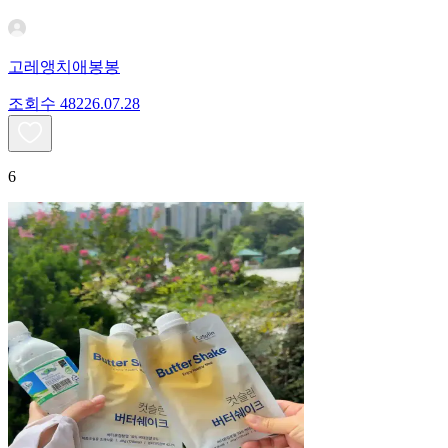
고레앵치애봉봉
조회수
482
26.07.28
6