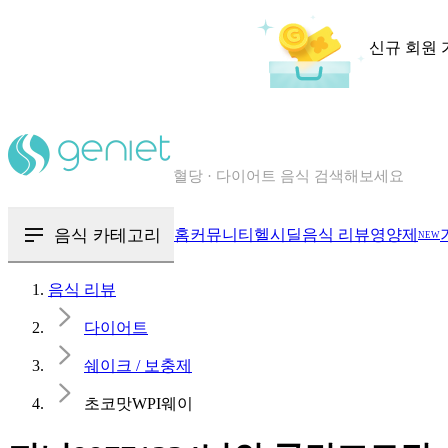
신규 회원 
칼로리와 영양성분을 검색해보세요
혈당 · 다이어트 음식 검색해보세요
음식 · 영양제 리뷰를 찾아보세요
음식 카테고리
홈
커뮤니티
헬시딜
음식 리뷰
영양제
NEW
음식 리뷰
다이어트
쉐이크 / 보충제
초코맛WPI웨이