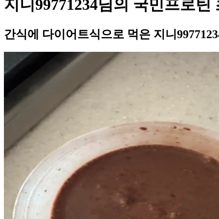
지니99771234님의 국민프로틴
간식에 다이어트식으로 먹은 지니997712