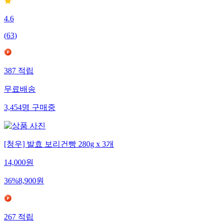
4.6
(
63
)
387
적립
무료배송
3,454
명
구매중
[청우] 발효 보리건빵 280g x 3개
14,000
원
36
%
8,900
원
267
적립