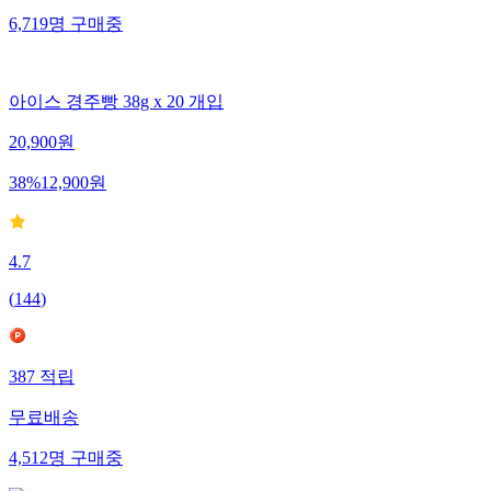
6,719
명
구매중
아이스 경주빵 38g x 20 개입
20,900
원
38
%
12,900
원
4.7
(
144
)
387
적립
무료배송
4,512
명
구매중