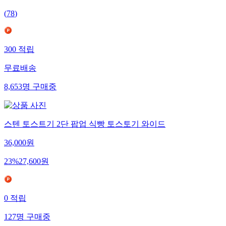
(
78
)
300
적립
무료배송
8,653
명
구매중
스텐 토스트기 2단 팝업 식빵 토스토기 와이드
36,000
원
23
%
27,600
원
0
적립
127
명
구매중