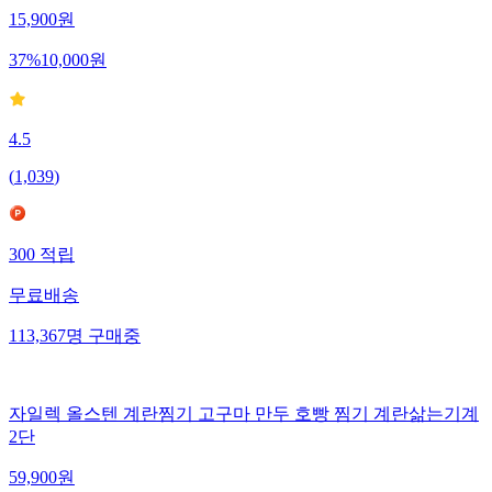
15,900
원
37
%
10,000
원
4.5
(
1,039
)
300
적립
무료배송
113,367
명
구매중
자일렉 올스텐 계란찜기 고구마 만두 호빵 찜기 계란삶는기계
2단
59,900
원