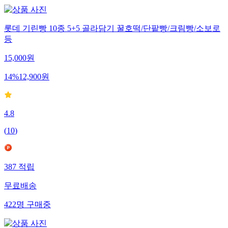
롯데 기린빵 10종 5+5 골라담기 꿀호떡/단팥빵/크림빵/소보로
등
15,000
원
14
%
12,900
원
4.8
(
10
)
387
적립
무료배송
422
명
구매중