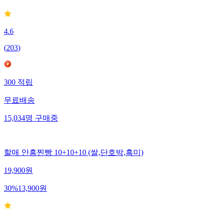
4.6
(
203
)
300
적립
무료배송
15,034
명
구매중
할매 안흥찐빵 10+10+10 (쌀,단호박,흑미)
19,900
원
30
%
13,900
원