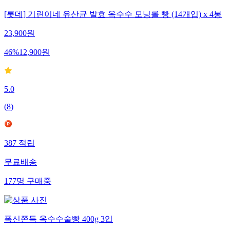
[롯데] 기린이네 유산균 발효 옥수수 모닝롤 빵 (14개입) x 4봉
23,900
원
46
%
12,900
원
5.0
(
8
)
387
적립
무료배송
177
명
구매중
폭신쫀득 옥수수술빵 400g 3입