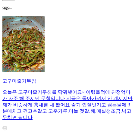
999+
고구마줄기무침
오늘은 고구마줄기무침를 담궈봤어요~ 어렸을적에 친정엄마
가 자주 해 주시던 무침입니다 지금은 돌아가셔서 안 계시지만
제가 비슷하게 훙내를 내 봤어요 줄기 껍질벗기고 끓는물에 3
분데치고 건고추갈고 고춧가루,마늘,젓갈,깨,매실청조금.넘고
무치면 됩니다