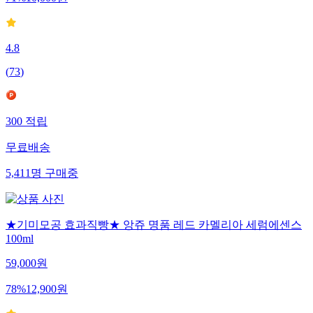
4.8
(
73
)
300
적립
무료배송
5,411
명
구매중
★기미모공 효과직빵★ 앙쥬 명품 레드 카멜리아 세럼에센스
100ml
59,000
원
78
%
12,900
원