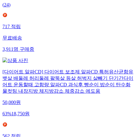
(
24
)
717
적립
무료배송
3,911
명
구매중
[다이어트 알파CD] 다이어트 보조제 알파CD 특허유산균함유
뱃살 배둘레 허리둘레 팔뚝살 등살 허벅지 살빼기 단기간다이
어트 운동할때 고함량 알파CD 과식후 빵순이 밥순이 탄수화
물컷팅 내장지방 체지방감소 체중감소 에도움
50,000
원
63
%
18,750
원
562
적립