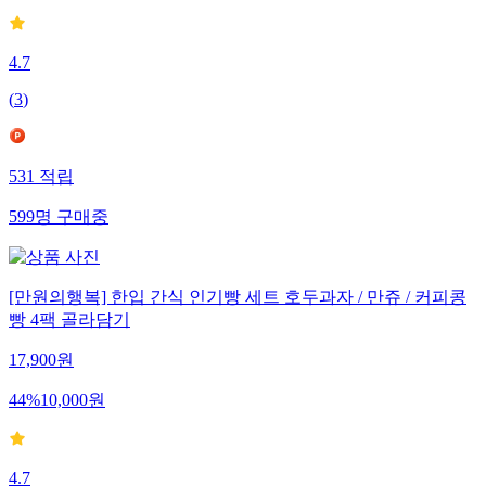
4.7
(
3
)
531
적립
599
명
구매중
[만원의행복] 한입 간식 인기빵 세트 호두과자 / 만쥬 / 커피콩
빵 4팩 골라담기
17,900
원
44
%
10,000
원
4.7