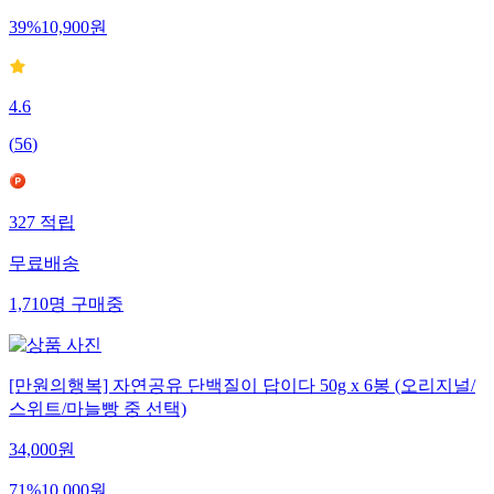
39
%
10,900
원
4.6
(
56
)
327
적립
무료배송
1,710
명
구매중
[만원의행복] 자연공유 단백질이 답이다 50g x 6봉 (오리지널/
스위트/마늘빵 중 선택)
34,000
원
71
%
10,000
원