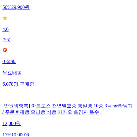
50
%
29,900
원
4.6
(
55
)
0
적립
무료배송
6,078
명
구매중
[만원의행복] 아르토스 천연발효종 통밀빵 10종 3팩 골라담기
/ 주문후제빵 모닝빵 식빵 카카오 흑임자 옥수
12,000
원
17
%
10,000
원