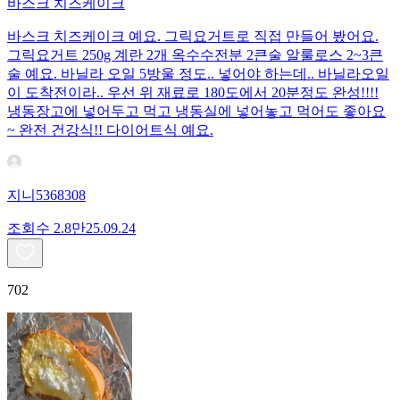
바스크 치즈케이크
바스크 치즈케이크 예요. 그릭요거트로 직접 만들어 봤어요.
그릭요거트 250g 계란 2개 옥수수전분 2큰술 알룰로스 2~3큰
술 예요. 바닐라 오일 5방울 정도.. 넣어야 하는데.. 바닐라오일
이 도착전이라.. 우선 위 재료로 180도에서 20분정도 완성!!!!
냉동장고에 넣어두고 먹고 냉동실에 넣어놓고 먹어도 좋아요
~ 완전 건강식!! 다이어트식 예요.
지니5368308
조회수
2.8만
25.09.24
702