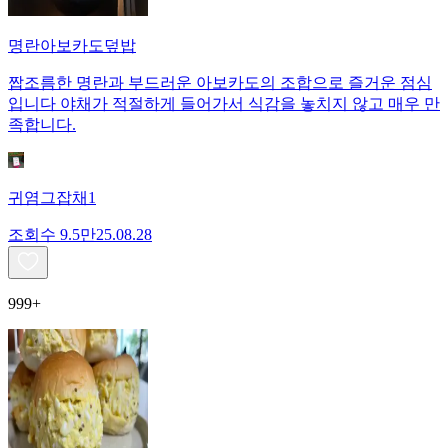
명란아보카도덮밥
짭조름한 명란과 부드러운 아보카도의 조합으로 즐거운 점심
입니다 야채가 적절하게 들어가서 식감을 놓치지 않고 매우 만
족합니다.
귀염그잡채1
조회수
9.5만
25.08.28
999+