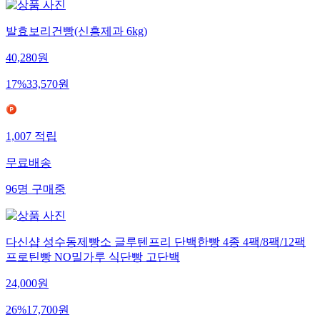
발효보리건빵(신흥제과 6kg)
40,280
원
17
%
33,570
원
1,007
적립
무료배송
96
명
구매중
다신샵 성수동제빵소 글루텐프리 단백한빵 4종 4팩/8팩/12팩
프로틴빵 NO밀가루 식단빵 고단백
24,000
원
26
%
17,700
원