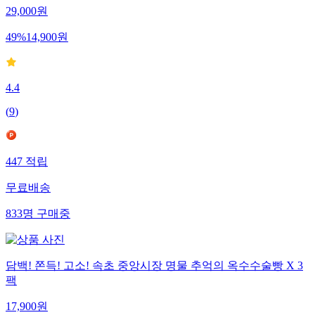
29,000
원
49
%
14,900
원
4.4
(
9
)
447
적립
무료배송
833
명
구매중
담백! 쫀득! 고소! 속초 중앙시장 명물 추억의 옥수수술빵 X 3
팩
17,900
원