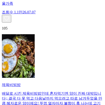
울가족
조회수
1.1만
26.07.07
105
제육비빔밥
배달로 시킨 제육비빔밥인데 혼자먹기엔 양이 진짜 대박입니
다;; 결국 다 못 먹고 다음날까지 먹으려고 따로 남겨두었을 만
큼 혜자로운 양이에요! 뚜껑 열자마자 불향이 훅 나는데 고기