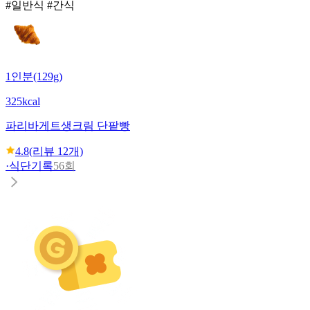
#일반식 #간식
1인분(129g)
325kcal
파리바게트
생크림 단팥빵
4.8
(리뷰
12
개)
·
식단기록
56회