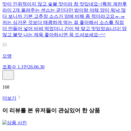
맛이 인위적이지 않고 숯불 맛이라 참 맛있네요~!특히 계란후
라이 2개 올려주는 센스는 굳!! ​다만 밥이랑 야채 양이 워낙 많
다 보니까 기본 고추장 소스가 양에 비해 좀 적더라고요ㅠ.ㅠ
저는 싱거운 것보다 매콤하게 먹는 걸 좋아해서 소스를 직접
더 만들어 넣어 비벼 먹었더니 간이 딱 맞고 맛있었습니다! 양
많고 불맛 나는 제육 좋아하시면 꼭 드셔보세요~^^
으앵
조회수
1.1만
26.06.30
168
더보기
이 리뷰를 본 유저들이 관심있어 한 상품