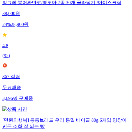
빙그레 붕어싸만코/빵또아 7종 30개 골라담기 /아이스크림
38,000
원
24
%
28,900
원
4.8
(
92
)
867
적립
무료배송
3,696
명
구매중
[만원의행복] 통통브레드 우리 통밀 베이글 80g 6개입 명장이
만든 소화 잘 되는 빵