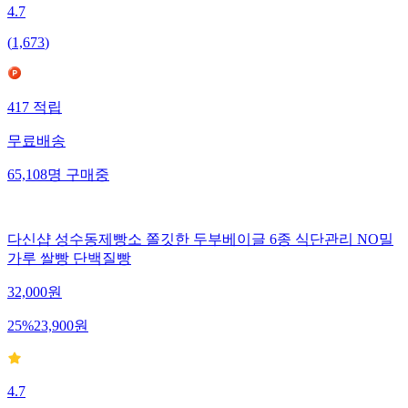
4.7
(
1,673
)
417
적립
무료배송
65,108
명
구매중
다신샵 성수동제빵소 쫄깃한 두부베이글 6종 식단관리 NO밀
가루 쌀빵 단백질빵
32,000
원
25
%
23,900
원
4.7