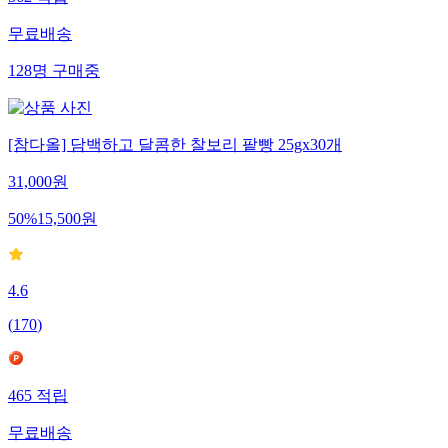
무료배송
128
명
구매중
[참다올] 담백하고 달콤한 찰보리 팥빵 25gx30개
31,000
원
50
%
15,500
원
4.6
(
170
)
465
적립
무료배송