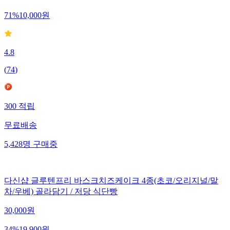
34,000
원
71
%
10,000
원
4.8
(
74
)
300
적립
무료배송
5,428
명
구매중
다신샵 글루텐프리 바스크치즈케이크 4종(초코/오리지널/말
차/우베) 골라담기 / 저당 식단빵
30,000
원