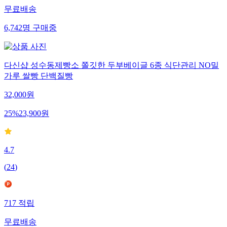
무료배송
6,742
명
구매중
다신샵 성수동제빵소 쫄깃한 두부베이글 6종 식단관리 NO밀
가루 쌀빵 단백질빵
32,000
원
25
%
23,900
원
4.7
(
24
)
717
적립
무료배송