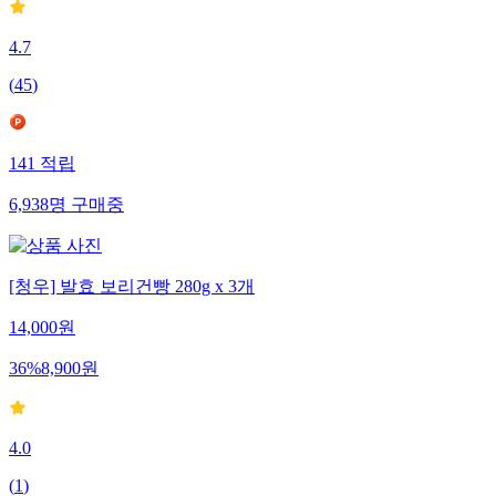
4.7
(
45
)
141
적립
6,938
명
구매중
[청우] 발효 보리건빵 280g x 3개
14,000
원
36
%
8,900
원
4.0
(
1
)