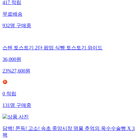
417
적립
무료배송
932
명
구매중
스텐 토스트기 2단 팝업 식빵 토스토기 와이드
36,000
원
23
%
27,600
원
0
적립
131
명
구매중
담백! 쫀득! 고소! 속초 중앙시장 명물 추억의 옥수수술빵 X 3
팩