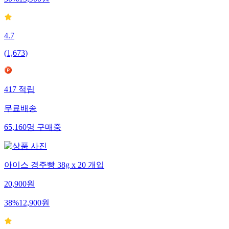
30
%
13,900
원
4.7
(
1,673
)
417
적립
무료배송
65,160
명
구매중
아이스 경주빵 38g x 20 개입
20,900
원
38
%
12,900
원