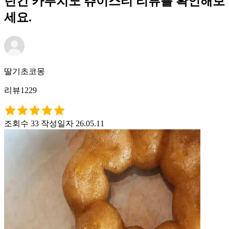
던킨 카푸치노 츄이스티 리뷰를 확인해보
세요.
딸기초코몽
리뷰1229
조회수 33
작성일자 26.05.11