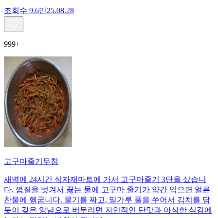
조회수
9.6만
25.08.28
999+
고구마줄기무침
새벽에 24시간 식자재마트에 가서 고구마줄기 3단을 샀습니
다. 껍질을 벗겨서 끓는 물에 고구마 줄기가 약간 익으면 얼른
찬물에 헹굽니다. 물기를 짜고, 밀가루 풀을 쑤어서 김치를 담
듯이 갖은 양념으로 버무리면 자연적인 단맛과 아삭한 식감에