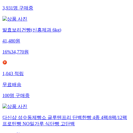
3,931
명
구매중
발효보리건빵(신흥제과 6kg)
41,480
원
16
%
34,770
원
1,043
적립
무료배송
100
명
구매중
다신샵 성수동제빵소 글루텐프리 단백한빵 4종 4팩/8팩/12팩
프로틴빵 NO밀가루 식단빵 고단백