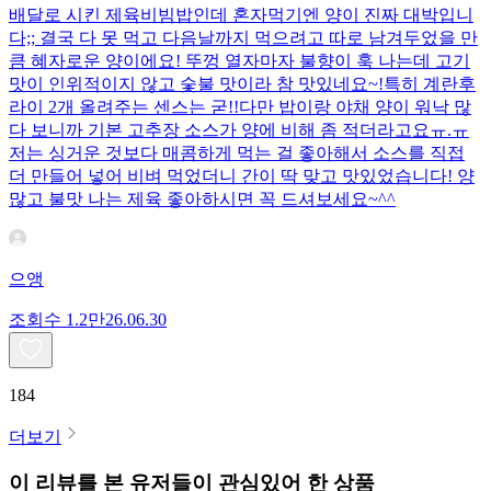
배달로 시킨 제육비빔밥인데 혼자먹기엔 양이 진짜 대박입니
다;; 결국 다 못 먹고 다음날까지 먹으려고 따로 남겨두었을 만
큼 혜자로운 양이에요! 뚜껑 열자마자 불향이 훅 나는데 고기
맛이 인위적이지 않고 숯불 맛이라 참 맛있네요~!특히 계란후
라이 2개 올려주는 센스는 굳!! ​다만 밥이랑 야채 양이 워낙 많
다 보니까 기본 고추장 소스가 양에 비해 좀 적더라고요ㅠ.ㅠ
저는 싱거운 것보다 매콤하게 먹는 걸 좋아해서 소스를 직접
더 만들어 넣어 비벼 먹었더니 간이 딱 맞고 맛있었습니다! 양
많고 불맛 나는 제육 좋아하시면 꼭 드셔보세요~^^
으앵
조회수
1.2만
26.06.30
184
더보기
이 리뷰를 본 유저들이 관심있어 한 상품