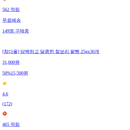
562
적립
무료배송
149
명
구매중
[참다올] 담백하고 달콤한 찰보리 팥빵 25gx30개
31,000
원
50
%
15,500
원
4.6
(
172
)
465
적립