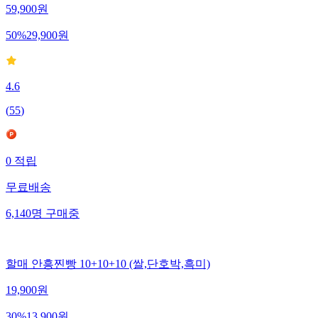
59,900
원
50
%
29,900
원
4.6
(
55
)
0
적립
무료배송
6,140
명
구매중
할매 안흥찐빵 10+10+10 (쌀,단호박,흑미)
19,900
원