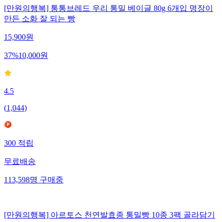
[만원의행복] 통통브레드 우리 통밀 베이글 80g 6개입 명장이
만든 소화 잘 되는 빵
15,900
원
37
%
10,000
원
4.5
(
1,044
)
300
적립
무료배송
113,598
명
구매중
[만원의행복] 아르토스 천연발효종 통밀빵 10종 3팩 골라담기