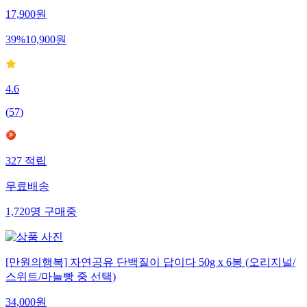
17,900
원
39
%
10,900
원
4.6
(
57
)
327
적립
무료배송
1,720
명
구매중
[만원의행복] 자연공유 단백질이 답이다 50g x 6봉 (오리지널/
스위트/마늘빵 중 선택)