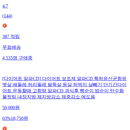
4.7
(
144
)
387
적립
무료배송
4,535
명
구매중
[다이어트 알파CD] 다이어트 보조제 알파CD 특허유산균함유
뱃살 배둘레 허리둘레 팔뚝살 등살 허벅지 살빼기 단기간다이
어트 운동할때 고함량 알파CD 과식후 빵순이 밥순이 탄수화
물컷팅 내장지방 체지방감소 체중감소 에도움
50,000
원
63
%
18,750
원