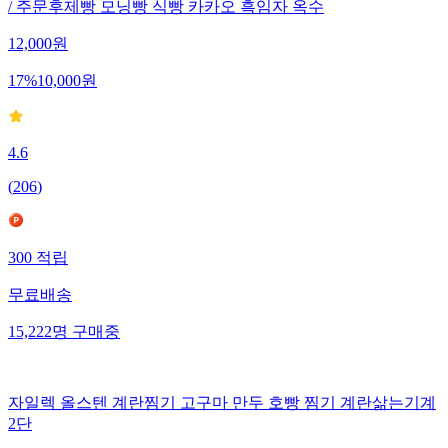
/ 주문후제빵 모닝빵 식빵 카카오 흑임자 옥수
12,000
원
17
%
10,000
원
4.6
(
206
)
300
적립
무료배송
15,222
명
구매중
자일렉 올스텐 계란찜기 고구마 만두 호빵 찜기 계란삶는기계
2단