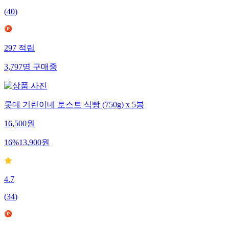
(
40
)
297
적립
3,797
명
구매중
롯데 기린이네 토스트 식빵 (750g) x 5봉
16,500
원
16
%
13,900
원
4.7
(
34
)