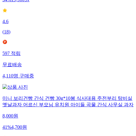
34
%
19,900
원
4.6
(
18
)
597
적립
무료배송
4,110
명
구매중
미니 보리건빵 간식 건빵 30g*10봉 식사대용 주전부리 탕비실
옛날과자 어르신 부모님 유치원 아이들 곡물 간식 사무실 과자
8,000
원
41
%
4,700
원