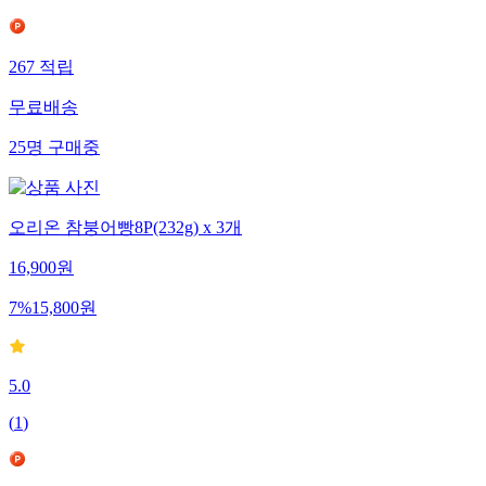
267
적립
무료배송
25
명
구매중
오리온 참붕어빵8P(232g) x 3개
16,900
원
7
%
15,800
원
5.0
(
1
)