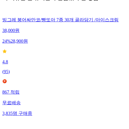
빙그레 붕어싸만코/빵또아 7종 30개 골라담기 /아이스크림
38,000
원
24
%
28,900
원
4.8
(
95
)
867
적립
무료배송
3,835
명
구매중