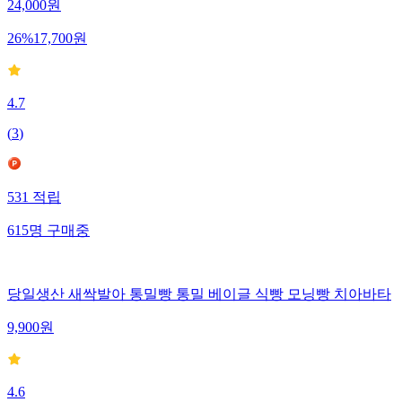
24,000
원
26
%
17,700
원
4.7
(
3
)
531
적립
615
명
구매중
당일생산 새싹발아 통밀빵 통밀 베이글 식빵 모닝빵 치아바타
9,900
원
4.6