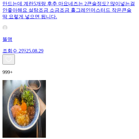
만드는데 계란5개랑 후추 마요네즈는 2큰술정도? 많이넣는걸
안좋아해요 설탕조금 소금조금 홀그레인머스터드 작은큰술
딱 요렇게 넣으면 됩니다.
똘맹
조회수
2만
25.08.29
999+