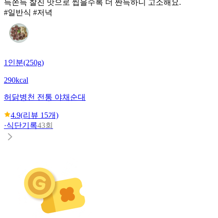
득쫀득 찰진 맛으로 씹을수록 더 짠득하니 고소해요.
#일반식 #저녁
1인분(250g)
290kcal
허닭
병천 전통 야채순대
4.9
(리뷰
15
개)
·
식단기록
43회