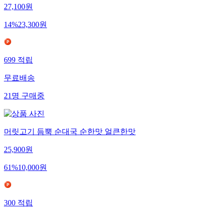
27,100
원
14
%
23,300
원
699
적립
무료배송
21
명
구매중
머릿고기 듬뿍 순대국 순한맛 얼큰한맛
25,900
원
61
%
10,000
원
300
적립