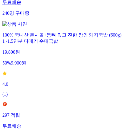
무료배송
240
명
구매중
100% 국내산 돈사골+등뼈 깊고 진한 장인 돼지국밥 (600g)
1~1.5인분 다데기 순대국밥
19,800
원
50
%
9,900
원
4.0
(
1
)
297
적립
무료배송