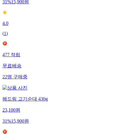
31
%
15,900
원
4.0
(
1
)
477
적립
무료배송
22
명
구매중
해드림 고기순대 430g
23,100
원
31
%
15,900
원