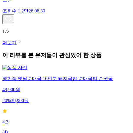
조회수
1.2만
26.06.30
172
더보기
이 리뷰를 본 유저들이 관심있어 한 상품
팽현숙 옛날순대국 16인분 돼지국밥 순대국밥 순댓국
49,900
원
20
%
39,900
원
4.3
(
4
)