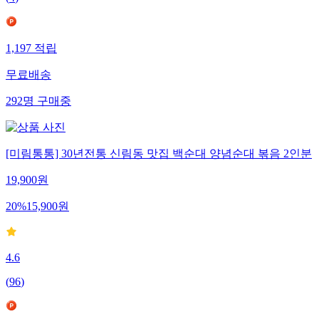
1,197
적립
무료배송
292
명
구매중
[미림통통] 30년전통 신림동 맛집 백순대 양념순대 볶음 2인분
19,900
원
20
%
15,900
원
4.6
(
96
)