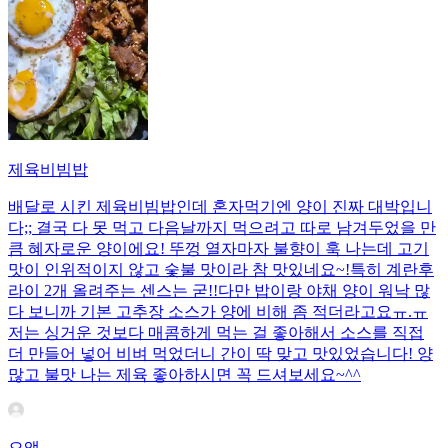
제육비빔밥
배달로 시킨 제육비빔밥인데 혼자먹기엔 양이 진짜 대박입니
다;; 결국 다 못 먹고 다음날까지 먹으려고 따로 남겨두었을 만
큼 혜자로운 양이에요! 뚜껑 열자마자 불향이 훅 나는데 고기
맛이 인위적이지 않고 숯불 맛이라 참 맛있네요~!특히 계란후
라이 2개 올려주는 센스는 굳!! ​다만 밥이랑 야채 양이 워낙 많
다 보니까 기본 고추장 소스가 양에 비해 좀 적더라고요ㅠ.ㅠ
저는 싱거운 것보다 매콤하게 먹는 걸 좋아해서 소스를 직접
더 만들어 넣어 비벼 먹었더니 간이 딱 맞고 맛있었습니다! 양
많고 불맛 나는 제육 좋아하시면 꼭 드셔보세요~^^
으앵