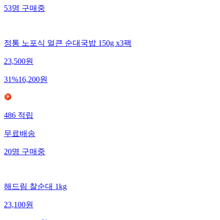
53
명
구매중
정통 노포식 얼큰 순대국밥 150g x3팩
23,500
원
31
%
16,200
원
486
적립
무료배송
20
명
구매중
해드림 찰순대 1kg
23,100
원