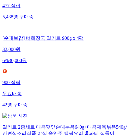
477
적립
5,438
명
구매중
[순대보감] 뼈해장국 밀키트 900g x 4팩
32,000
원
6
%
30,000
원
900
적립
무료배송
42
명
구매중
밀키트 2종세트 매콤깻잎순대볶음640g+매콤제육볶음540g/
간편식조리식품 야식 술안주 캠핑요리 홈파티 집들이