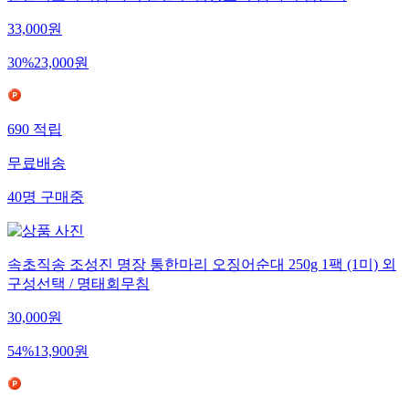
33,000
원
30
%
23,000
원
690
적립
무료배송
40
명
구매중
속초직송 조성진 명장 통한마리 오징어순대 250g 1팩 (1미) 외
구성선택 / 명태회무침
30,000
원
54
%
13,900
원