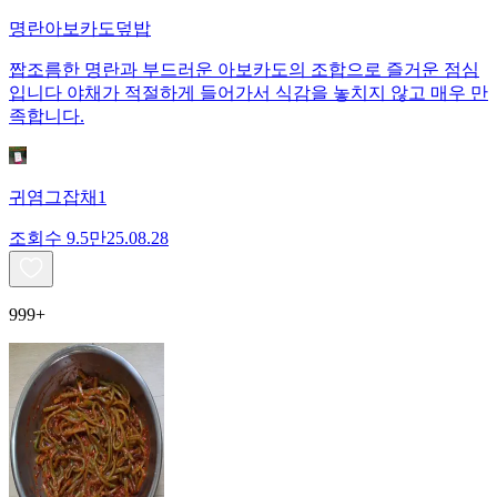
명란아보카도덮밥
짭조름한 명란과 부드러운 아보카도의 조합으로 즐거운 점심
입니다 야채가 적절하게 들어가서 식감을 놓치지 않고 매우 만
족합니다.
귀염그잡채1
조회수
9.5만
25.08.28
999+