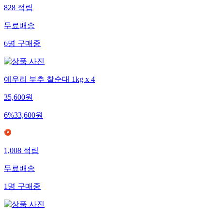
828
적립
무료배송
6
명
구매중
예우리 부추 찰순대 1kg x 4
35,600
원
6
%
33,600
원
1,008
적립
무료배송
1
명
구매중