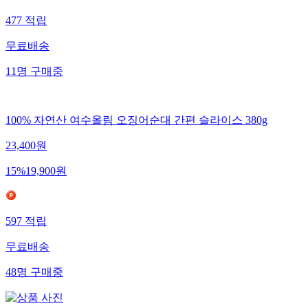
477
적립
무료배송
11
명
구매중
100% 자연산 여수올림 오징어순대 간편 슬라이스 380g
23,400
원
15
%
19,900
원
597
적립
무료배송
48
명
구매중