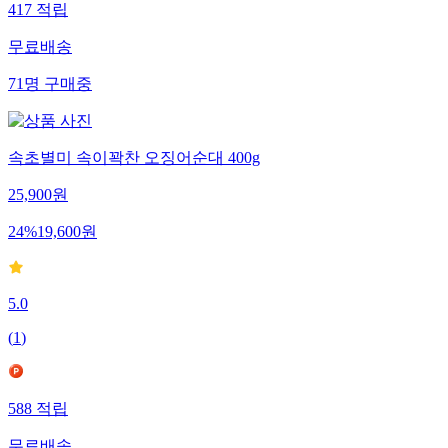
417
적립
무료배송
71
명
구매중
속초별미 속이꽉찬 오징어순대 400g
25,900
원
24
%
19,600
원
5.0
(
1
)
588
적립
무료배송