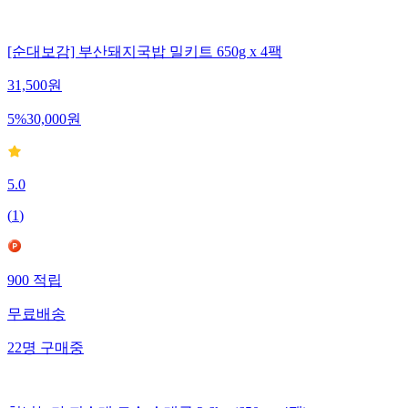
[순대보감] 부산돼지국밥 밀키트 650g x 4팩
31,500
원
5
%
30,000
원
5.0
(
1
)
900
적립
무료배송
22
명
구매중