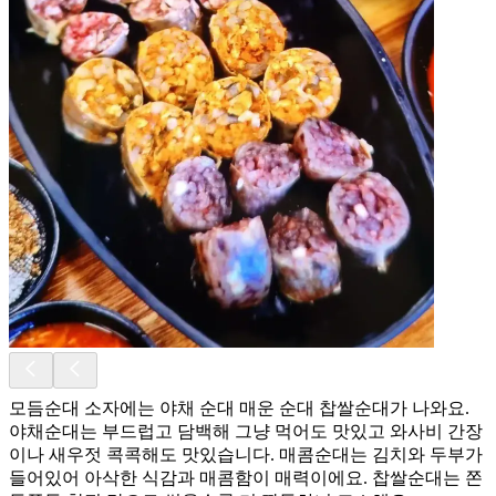
모듬순대 소자에는 야채 순대 매운 순대 찹쌀순대가 나와요.
야채순대는 부드럽고 담백해 그냥 먹어도 맛있고 와사비 간장
이나 새우젓 콕콕해도 맛있습니다. 매콤순대는 김치와 두부가
들어있어 아삭한 식감과 매콤함이 매력이에요. 찹쌀순대는 쫀