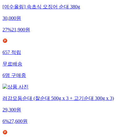
[여수올림] 속초식 오징어 순대 380g
30,000
원
27
%
21,900
원
657
적립
무료배송
6
명
구매중
려강모둠순대 (찰순대 500g x 3 + 고기순대 300g x 3)
29,300
원
6
%
27,600
원