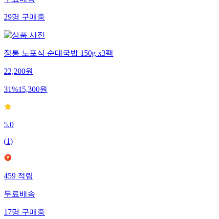
29
명
구매중
정통 노포식 순대국밥 150g x3팩
22,200
원
31
%
15,300
원
5.0
(
1
)
459
적립
무료배송
17
명
구매중