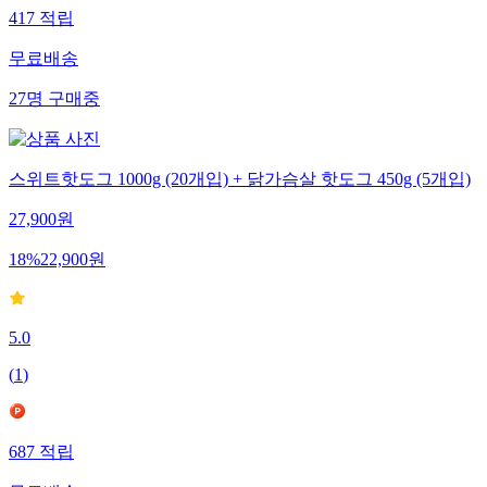
417
적립
무료배송
27
명
구매중
스위트핫도그 1000g (20개입) + 닭가슴살 핫도그 450g (5개입)
27,900
원
18
%
22,900
원
5.0
(
1
)
687
적립