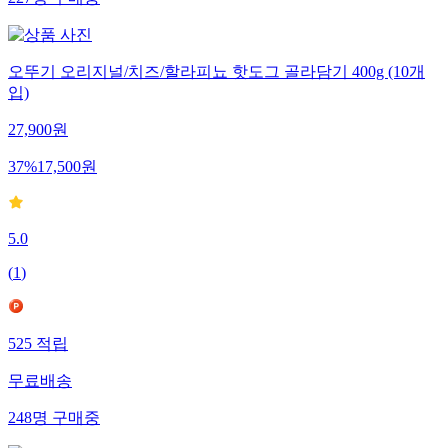
227
명
구매중
오뚜기 오리지널/치즈/할라피뇨 핫도그 골라담기 400g (10개
입)
27,900
원
37
%
17,500
원
5.0
(
1
)
525
적립
무료배송
248
명
구매중