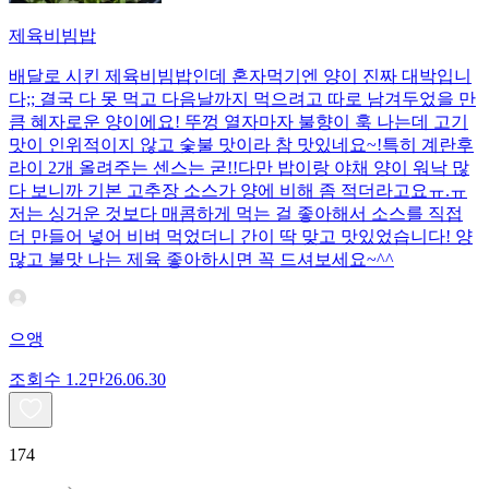
제육비빔밥
배달로 시킨 제육비빔밥인데 혼자먹기엔 양이 진짜 대박입니
다;; 결국 다 못 먹고 다음날까지 먹으려고 따로 남겨두었을 만
큼 혜자로운 양이에요! 뚜껑 열자마자 불향이 훅 나는데 고기
맛이 인위적이지 않고 숯불 맛이라 참 맛있네요~!특히 계란후
라이 2개 올려주는 센스는 굳!! ​다만 밥이랑 야채 양이 워낙 많
다 보니까 기본 고추장 소스가 양에 비해 좀 적더라고요ㅠ.ㅠ
저는 싱거운 것보다 매콤하게 먹는 걸 좋아해서 소스를 직접
더 만들어 넣어 비벼 먹었더니 간이 딱 맞고 맛있었습니다! 양
많고 불맛 나는 제육 좋아하시면 꼭 드셔보세요~^^
으앵
조회수
1.2만
26.06.30
174