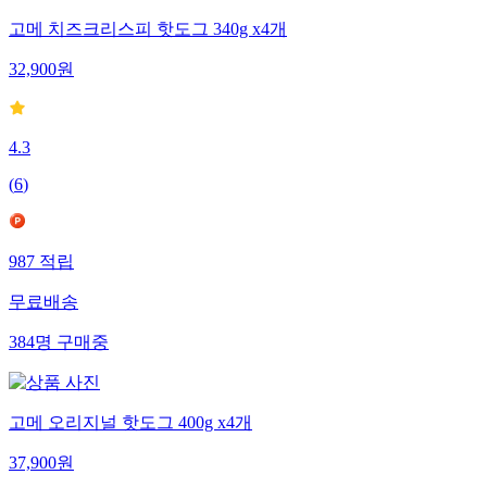
고메 치즈크리스피 핫도그 340g x4개
32,900
원
4.3
(
6
)
987
적립
무료배송
384
명
구매중
고메 오리지널 핫도그 400g x4개
37,900
원