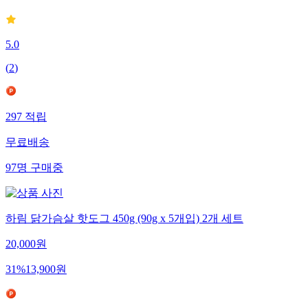
5.0
(
2
)
297
적립
무료배송
97
명
구매중
하림 닭가슴살 핫도그 450g (90g x 5개입) 2개 세트
20,000
원
31
%
13,900
원