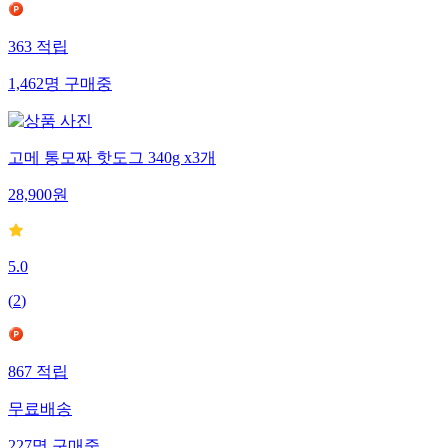
363
적립
1,462
명
구매중
고메 통모짜 핫도그 340g x3개
28,900
원
5.0
(
2
)
867
적립
무료배송