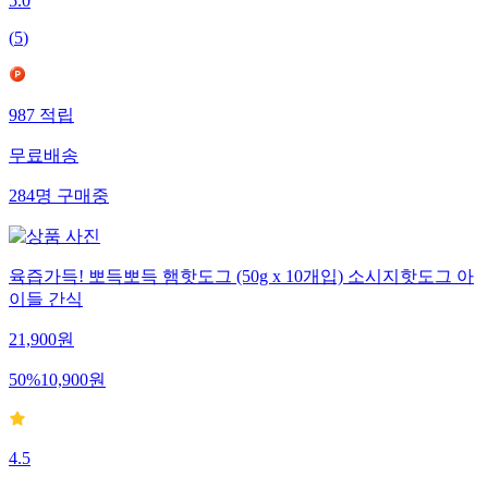
5.0
(
5
)
987
적립
무료배송
284
명
구매중
육즙가득! 뽀득뽀득 햄핫도그 (50g x 10개입) 소시지핫도그 아
이들 간식
21,900
원
50
%
10,900
원
4.5