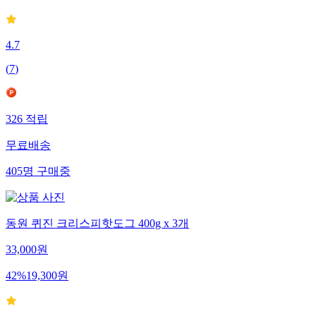
4.7
(
7
)
326
적립
무료배송
405
명
구매중
동원 퀴진 크리스피핫도그 400g x 3개
33,000
원
42
%
19,300
원