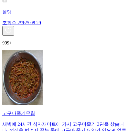
똘맹
조회수
2만
25.08.29
999+
고구마줄기무침
새벽에 24시간 식자재마트에 가서 고구마줄기 3단을 샀습니
다. 껍질을 벗겨서 끓는 물에 고구마 줄기가 약간 익으면 얼른