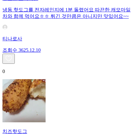
냉동 핫도그를 전자레인지에 1분 돌렸어요 따끈한 캐모마일
차와 함께 먹어요ㅎㅎ 튀긴 것만큼은 아니지만 맛있어요~~
티나로사
조회수
36
25.12.10
0
치즈핫도그