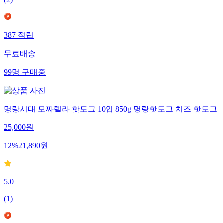
(
2
)
387
적립
무료배송
99
명
구매중
명랑시대 모짜렐라 핫도그 10입 850g 명랑핫도그 치즈 핫도그
25,000
원
12
%
21,890
원
5.0
(
1
)