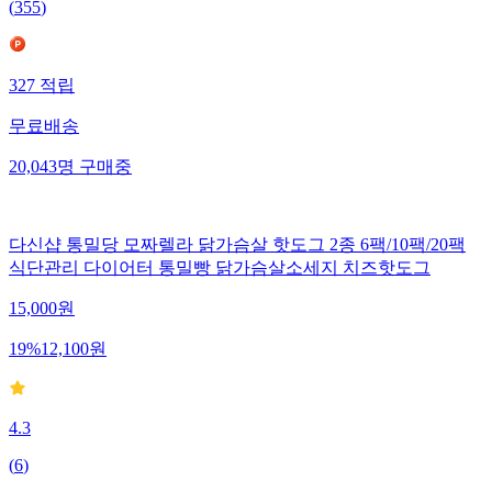
(
355
)
327
적립
무료배송
20,043
명
구매중
다신샵 통밀당 모짜렐라 닭가슴살 핫도그 2종 6팩/10팩/20팩
식단관리 다이어터 통밀빵 닭가슴살소세지 치즈핫도그
15,000
원
19
%
12,100
원
4.3
(
6
)