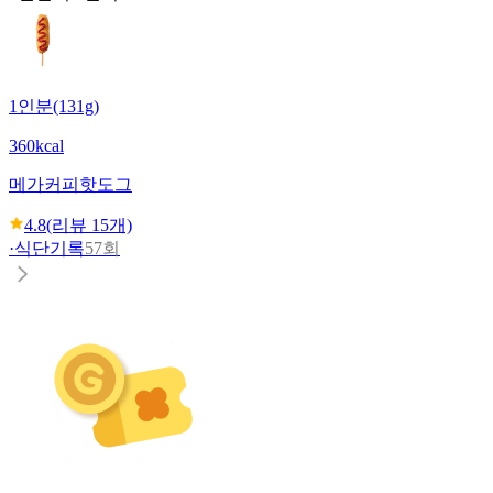
1인분(131g)
360kcal
메가커피
핫도그
4.8
(리뷰
15
개)
·
식단기록
57회