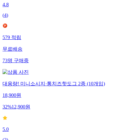
4.8
(
4
)
579
적립
무료배송
73
명
구매중
대용량! 미니소시지·통치즈핫도그 2종 (10개입)
18,900
원
32
%
12,900
원
5.0