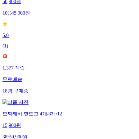
50,900
원
10
%
45,900
원
5.0
(
1
)
1,377
적립
무료배송
18
명
구매중
모짜깨비 핫도그 4개/8개/12
15,900
원
38
%
9,900
원