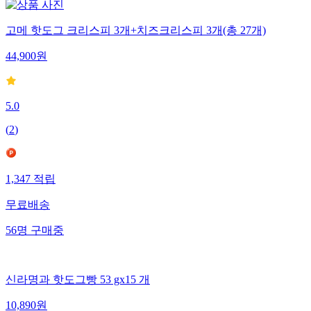
고메 핫도그 크리스피 3개+치즈크리스피 3개(총 27개)
44,900
원
5.0
(
2
)
1,347
적립
무료배송
56
명
구매중
신라명과 핫도그빵 53 gx15 개
10,890
원