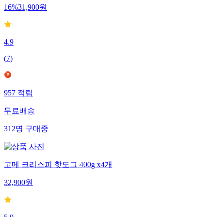
16
%
31,900
원
4.9
(
7
)
957
적립
무료배송
312
명
구매중
고메 크리스피 핫도그 400g x4개
32,900
원