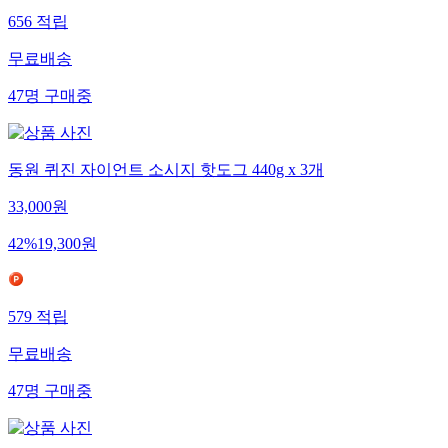
656
적립
무료배송
47
명
구매중
동원 퀴진 자이언트 소시지 핫도그 440g x 3개
33,000
원
42
%
19,300
원
579
적립
무료배송
47
명
구매중