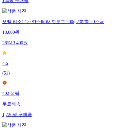
140
명
구매중
오뗄 입소문난 카스테라 핫도그 500g 2봉/총 20스틱
18,000
원
26
%
13,400
원
4.6
(
51
)
402
적립
무료배송
1,726
명
구매중