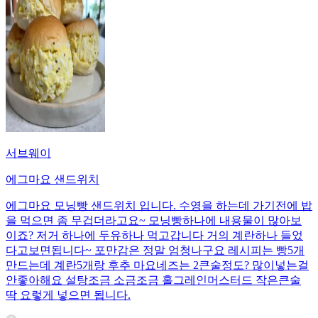
서브웨이
에그마요 샌드위치
에그마요 모닝빵 샌드위치 입니다. 수영을 하는데 가기전에 밥
을 먹으면 좀 무겁더라고요~ 모닝빵하나에 내용물이 많아보
이죠? 저거 하나에 두유하나 먹고갑니다 거의 계란하나 들었
다고보면됩니다~ 포만감은 정말 엄청나구요 레시피는 빵5개
만드는데 계란5개랑 후추 마요네즈는 2큰술정도? 많이넣는걸
안좋아해요 설탕조금 소금조금 홀그레인머스터드 작은큰술
딱 요렇게 넣으면 됩니다.