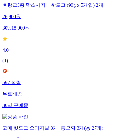
후랑크3종 맛소세지 + 핫도그 (90g x 5개입) 2개
26,900
원
30
%
18,900
원
4.0
(
1
)
567
적립
무료배송
36
명
구매중
고메 핫도그 오리지널 3개+통모짜 3개(총 27개)