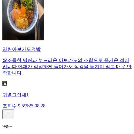
명란아보카도덮밥
짭조름한 명란과 부드러운 아보카도의 조합으로 즐거운 점심
입니다 야채가 적절하게 들어가서 식감을 놓치지 않고 매우 만
족합니다.
귀염그잡채1
조회수
9.5만
25.08.28
999+