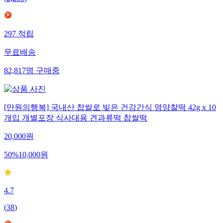
(
2,253
)
297
적립
무료배송
82,817
명
구매중
[만원의행복] 국내산 찹쌀로 빚은 건강간식 영양찰떡 42g x 10
개입 개별포장 식사대용 견과류떡 찹쌀떡
20,000
원
50
%
10,000
원
4.7
(
38
)