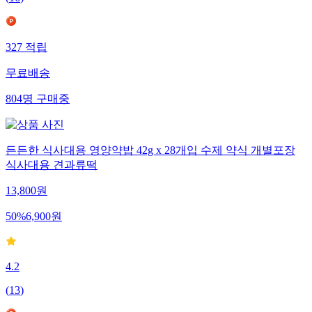
(
16
)
327
적립
무료배송
804
명
구매중
든든한 식사대용 영양약밥 42g x 28개입 수제 약식 개별포장
식사대용 견과류떡
13,800
원
50
%
6,900
원
4.2
(
13
)