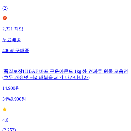
(
2
)
2,321
적립
무료배송
406
명
구매중
[품질보장] HBAF 바프 구운아몬드 1kg 外 견과류 원물 모음전
(호두 캐슈넛 서리태볶음 피칸 마카다미아)
14,900
원
34
%
9,900
원
4.6