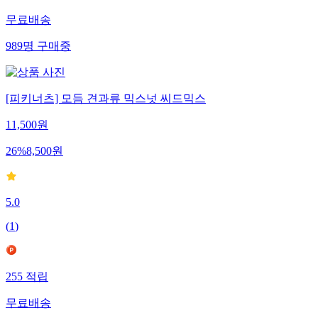
무료배송
989
명
구매중
[피키너츠] 모듬 견과류 믹스넛 씨드믹스
11,500
원
26
%
8,500
원
5.0
(
1
)
255
적립
무료배송