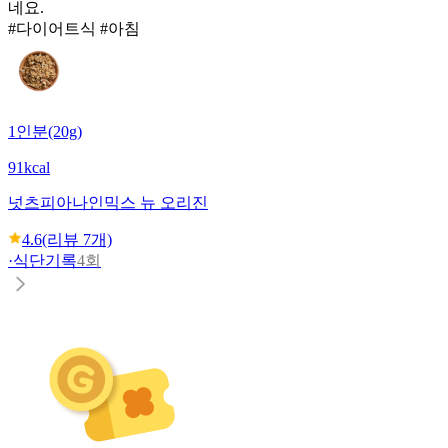
네요.
#다이어트식 #아침
1인분(20g)
91kcal
넛츠피아
나인믹스 뉴 오리진
4.6
(리뷰
7
개)
·
식단기록
4회