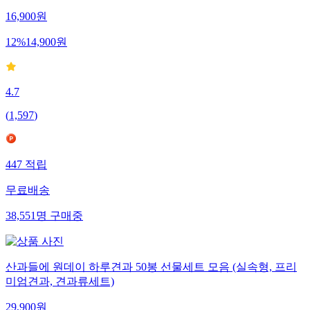
16,900
원
12
%
14,900
원
4.7
(
1,597
)
447
적립
무료배송
38,551
명
구매중
산과들에 원데이 하루견과 50봉 선물세트 모음 (실속형, 프리
미엄견과, 견과류세트)
29,900
원