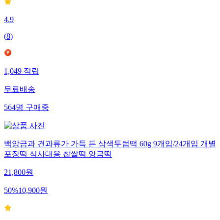
4.9
(
8
)
1,049
적립
무료배송
564
명
구매중
백앙금과 견과류가 가득 든 삼색두텁떡 60g 9개입/24개입 개별
포장떡 식사대용 찹쌀떡 앙금떡
21,800
원
50
%
10,900
원