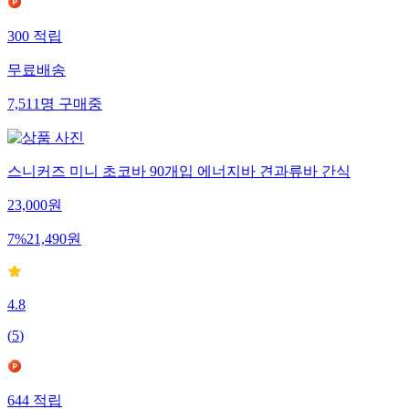
300
적립
무료배송
7,511
명
구매중
스니커즈 미니 초코바 90개입 에너지바 견과류바 간식
23,000
원
7
%
21,490
원
4.8
(
5
)
644
적립