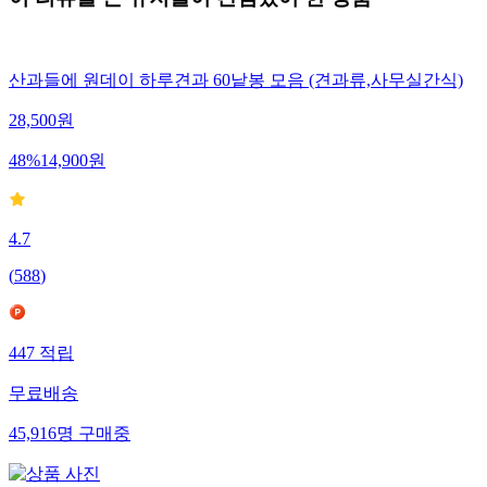
산과들에 원데이 하루견과 60낱봉 모음 (견과류,사무실간식)
28,500
원
48
%
14,900
원
4.7
(
588
)
447
적립
무료배송
45,916
명
구매중