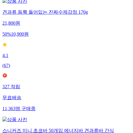
견과류 듬뿍 들어있는 진짜수제강정 170g
21,800
원
50
%
10,900
원
4.1
(
67
)
327
적립
무료배송
11,363
명
구매중
스니커즈 미니 초코바 50개입 에너지바 견과류바 간식