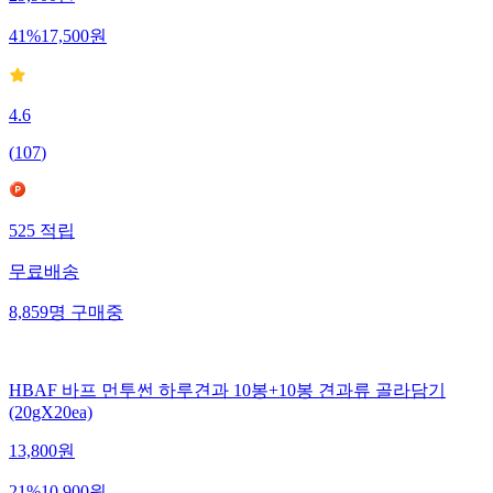
41
%
17,500
원
4.6
(
107
)
525
적립
무료배송
8,859
명
구매중
HBAF 바프 먼투썬 하루견과 10봉+10봉 견과류 골라담기
(20gX20ea)
13,800
원