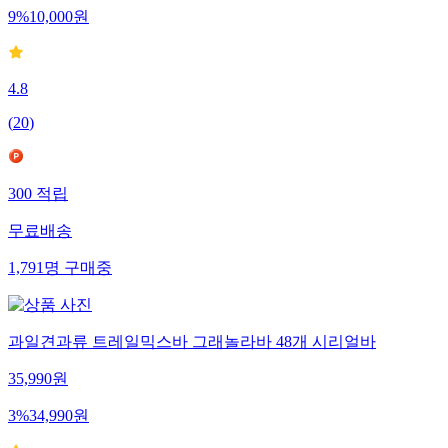
9
%
10,000
원
4.8
(
20
)
300
적립
무료배송
1,791
명
구매중
과일견과류 트레일믹스바 그래놀라바 48개 시리얼바
35,990
원
3
%
34,990
원