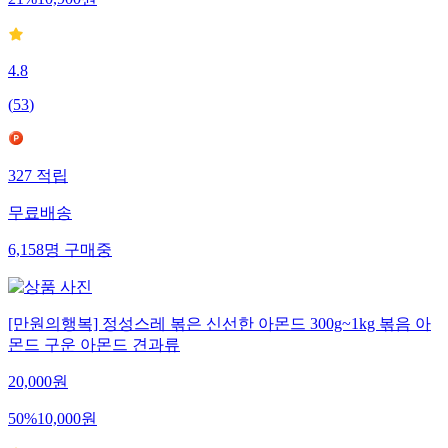
21
%
10,900
원
4.8
(
53
)
327
적립
무료배송
6,158
명
구매중
[만원의행복] 정성스레 볶은 신선한 아몬드 300g~1kg 볶음 아
몬드 구운 아몬드 견과류
20,000
원
50
%
10,000
원