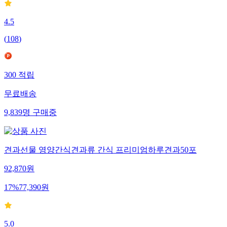
4.5
(
108
)
300
적립
무료배송
9,839
명
구매중
견과선물 영양간식견과류 간식 프리미엄하루견과50포
92,870
원
17
%
77,390
원
5.0