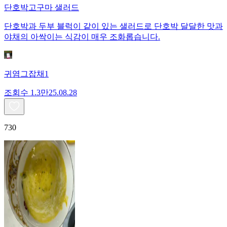
단호박고구마 샐러드
단호박과 두부 블럭이 같이 있는 샐러드로 단호박 달달한 맛과
야채의 아싹이는 식감이 매우 조화롭습니다.
귀염그잡채1
조회수
1.3만
25.08.28
730