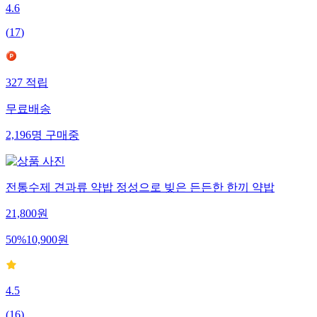
4.6
(
17
)
327
적립
무료배송
2,196
명
구매중
전통수제 견과류 약밥 정성으로 빚은 든든한 한끼 약밥
21,800
원
50
%
10,900
원
4.5