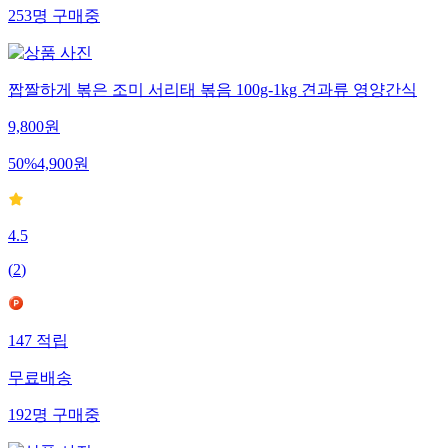
253
명
구매중
짭짤하게 볶은 조미 서리태 볶음 100g-1kg 견과류 영양간식
9,800
원
50
%
4,900
원
4.5
(
2
)
147
적립
무료배송
192
명
구매중