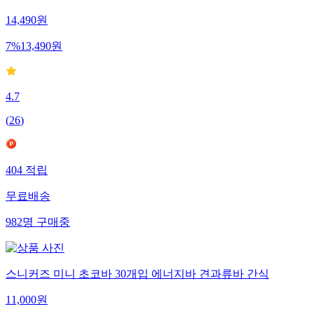
14,490
원
7
%
13,490
원
4.7
(
26
)
404
적립
무료배송
982
명
구매중
스니커즈 미니 초코바 30개입 에너지바 견과류바 간식
11,000
원