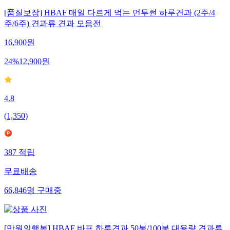
[품질보장] HBAF 매일 다르게 먹는 먼투썬 하루견과 (2주/4
주/6주) 견과류 견과 모음전
16,900
원
24
%
12,900
원
4.8
(
1,350
)
387
적립
무료배송
66,846
명
구매중
[만원의행복] HBAF 바프 하루견과 50봉/100봉 대용량 견과류