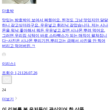
단호박
맛있는 밤호박이 보여서 쪄줬어요. 찐것도 그냥 맛있지만 달달
하니 갈고싶더라구요. 우유넣고 휘리닉 갈았습니다. 저는 시나
몬을 워낙 좋아해서 뭐든 우유넣고 갈면 시나몬 뿌려 먹어요.
그러면 우리집 식탁이 바로 스타빡스가 되는 매직이 펼쳐집니
다~사진은 시나몬 뿌리기전.뿌리고는 급해서 사진을 안 찍어
버리고 먹어버린.ㅋ
이리스1
조회수
1,211
26.07.26
24
더보기
이 리뷰를 본 유저들이 관심있어 한 상품