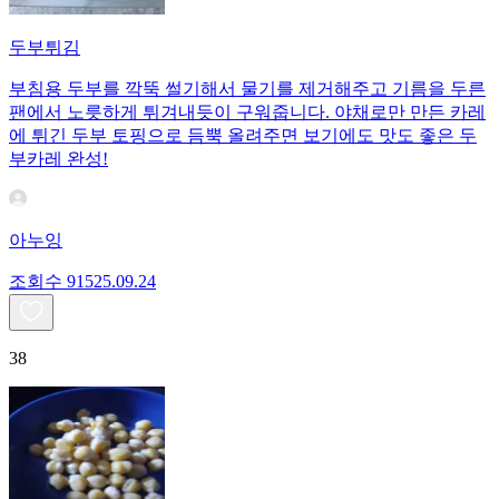
두부튀김
부침용 두부를 깍뚝 썰기해서 물기를 제거해주고 기름을 두른
팬에서 노릇하게 튀겨내듯이 구워줍니다. 야채로만 만든 카레
에 튀긴 두부 토핑으로 듬뿍 올려주면 보기에도 맛도 좋은 두
부카레 완성!
아누잉
조회수
915
25.09.24
38