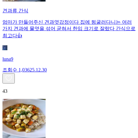
견과류 간식
엄마가 만들어주신 견과엿강정이다 집에 뒹굴러다니는 여러
가지 견과에 물엿을 섞어 굳혀서 한입 크기로 잘랐다 간식으로
최고다👍
luna9
조회수
1,036
25.12.30
43