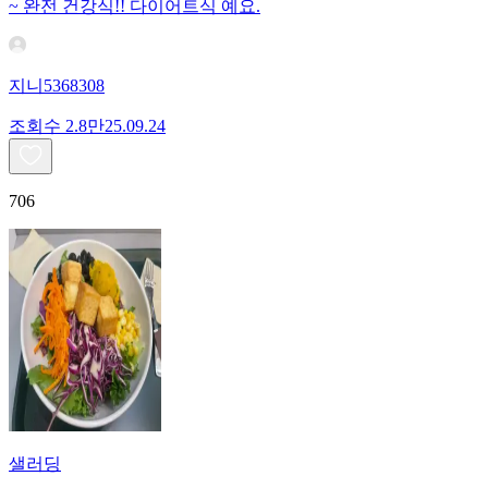
~ 완전 건강식!! 다이어트식 예요.
지니5368308
조회수
2.8만
25.09.24
706
샐러딩