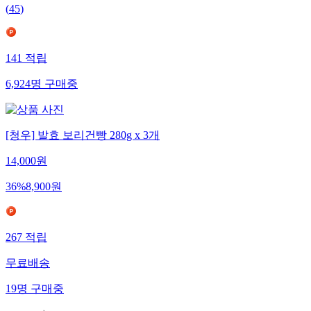
(
45
)
141
적립
6,924
명
구매중
[청우] 발효 보리건빵 280g x 3개
14,000
원
36
%
8,900
원
267
적립
무료배송
19
명
구매중