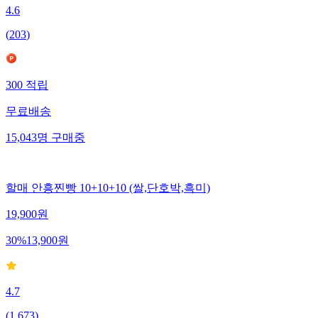
4.6
(
203
)
300
적립
무료배송
15,043
명
구매중
할매 안흥찐빵 10+10+10 (쌀,단호박,흑미)
19,900
원
30
%
13,900
원
4.7
(
1,673
)