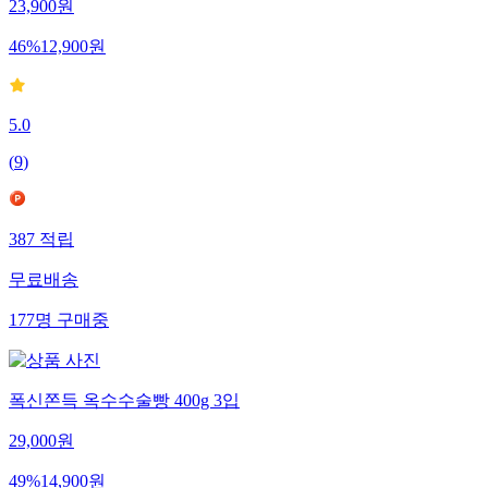
23,900
원
46
%
12,900
원
5.0
(
9
)
387
적립
무료배송
177
명
구매중
폭신쫀득 옥수수술빵 400g 3입
29,000
원
49
%
14,900
원