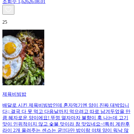
조회수
1,626
26.08.01
25
제육비빔밥
배달로 시킨 제육비빔밥인데 혼자먹기엔 양이 진짜 대박입니
다;; 결국 다 못 먹고 다음날까지 먹으려고 따로 남겨두었을 만
큼 혜자로운 양이에요! 뚜껑 열자마자 불향이 훅 나는데 고기
맛이 인위적이지 않고 숯불 맛이라 참 맛있네요~!특히 계란후
라이 2개 올려주는 센스는 굳!! ​다만 밥이랑 야채 양이 워낙 많