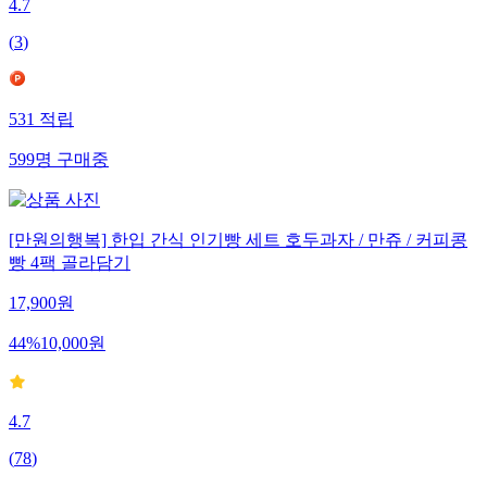
4.7
(
3
)
531
적립
599
명
구매중
[만원의행복] 한입 간식 인기빵 세트 호두과자 / 만쥬 / 커피콩
빵 4팩 골라담기
17,900
원
44
%
10,000
원
4.7
(
78
)