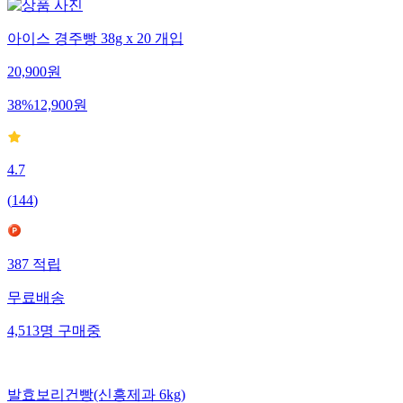
아이스 경주빵 38g x 20 개입
20,900
원
38
%
12,900
원
4.7
(
144
)
387
적립
무료배송
4,513
명
구매중
발효보리건빵(신흥제과 6kg)