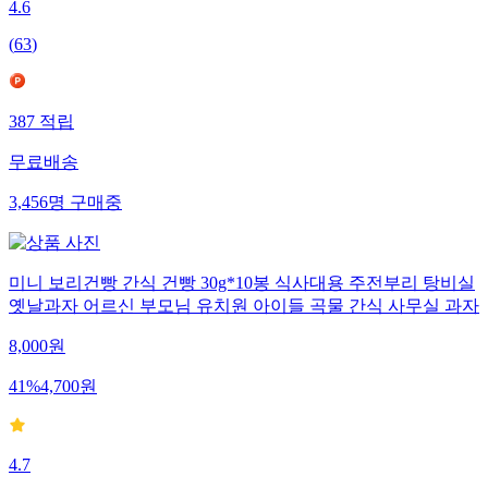
4.6
(
63
)
387
적립
무료배송
3,456
명
구매중
미니 보리건빵 간식 건빵 30g*10봉 식사대용 주전부리 탕비실
옛날과자 어르신 부모님 유치원 아이들 곡물 간식 사무실 과자
8,000
원
41
%
4,700
원
4.7