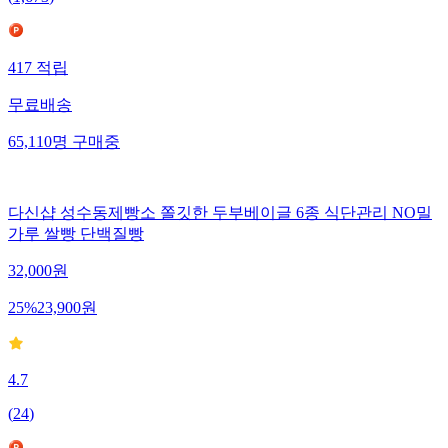
417
적립
무료배송
65,110
명
구매중
다신샵 성수동제빵소 쫄깃한 두부베이글 6종 식단관리 NO밀
가루 쌀빵 단백질빵
32,000
원
25
%
23,900
원
4.7
(
24
)