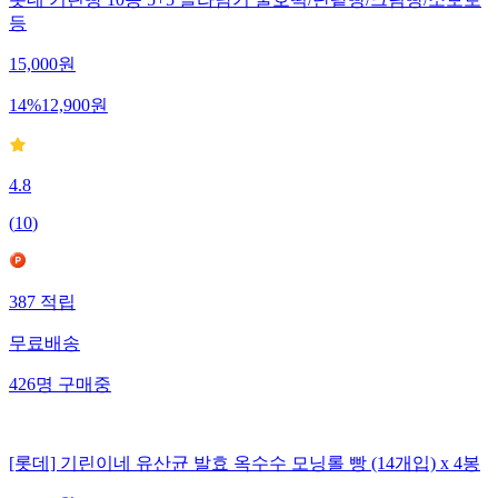
롯데 기린빵 10종 5+5 골라담기 꿀호떡/단팥빵/크림빵/소보로
등
15,000
원
14
%
12,900
원
4.8
(
10
)
387
적립
무료배송
426
명
구매중
[롯데] 기린이네 유산균 발효 옥수수 모닝롤 빵 (14개입) x 4봉