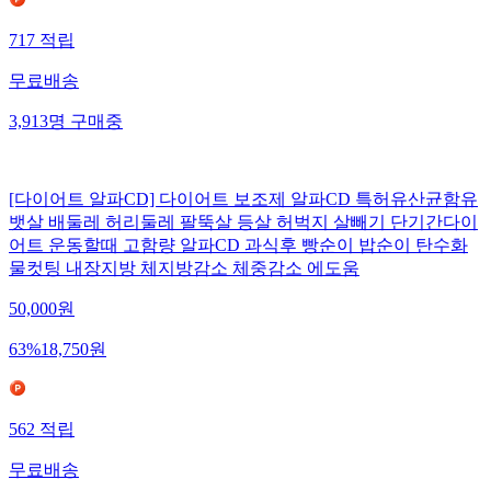
717
적립
무료배송
3,913
명
구매중
[다이어트 알파CD] 다이어트 보조제 알파CD 특허유산균함유
뱃살 배둘레 허리둘레 팔뚝살 등살 허벅지 살빼기 단기간다이
어트 운동할때 고함량 알파CD 과식후 빵순이 밥순이 탄수화
물컷팅 내장지방 체지방감소 체중감소 에도움
50,000
원
63
%
18,750
원
562
적립
무료배송