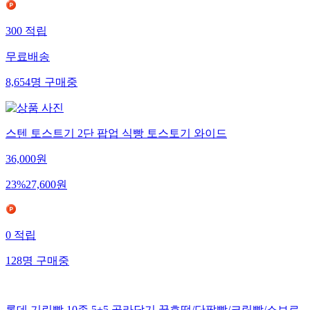
300
적립
무료배송
8,654
명
구매중
스텐 토스트기 2단 팝업 식빵 토스토기 와이드
36,000
원
23
%
27,600
원
0
적립
128
명
구매중