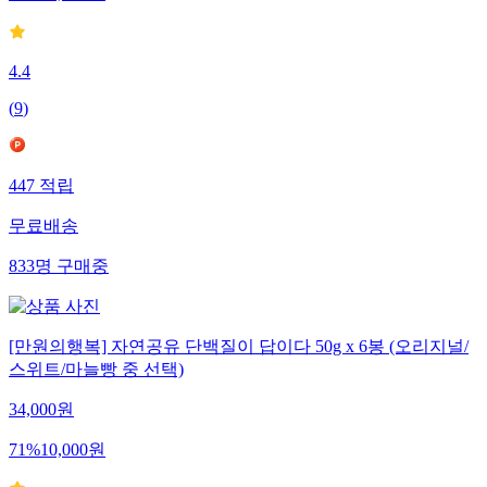
4.4
(
9
)
447
적립
무료배송
833
명
구매중
[만원의행복] 자연공유 단백질이 답이다 50g x 6봉 (오리지널/
스위트/마늘빵 중 선택)
34,000
원
71
%
10,000
원