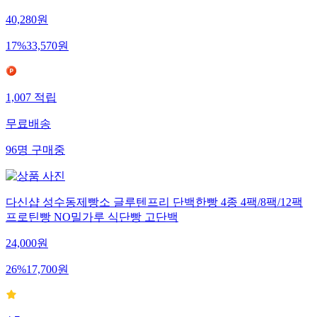
40,280
원
17
%
33,570
원
1,007
적립
무료배송
96
명
구매중
다신샵 성수동제빵소 글루텐프리 단백한빵 4종 4팩/8팩/12팩
프로틴빵 NO밀가루 식단빵 고단백
24,000
원
26
%
17,700
원