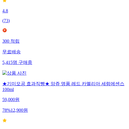
4.8
(
73
)
300
적립
무료배송
5,415
명
구매중
★기미모공 효과직빵★ 앙쥬 명품 레드 카멜리아 세럼에센스
100ml
59,000
원
78
%
12,900
원