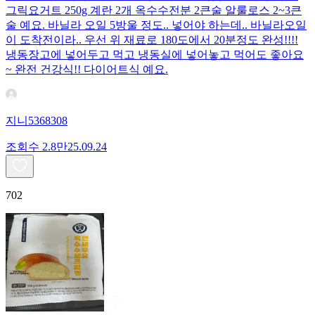
그릭요거트 250g 계란 2개 옥수수전분 2큰술 알룰로스 2~3큰
술 예요. 바닐라 오일 5방울 정도.. 넣어야 하는데.. 바닐라오일
이 도착전이라.. 우선 위 재료로 180도에서 20분정도 완성!!!!
냉동장고에 넣어두고 먹고 냉동실에 넣어놓고 먹어도 좋아요
~ 완전 건강식!! 다이어트식 예요.
지니5368308
조회수
2.8만
25.09.24
702