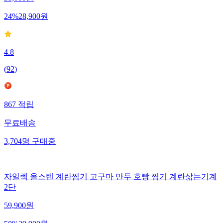
24
%
28,900
원
4.8
(
92
)
867
적립
무료배송
3,704
명
구매중
자일렉 올스텐 계란찜기 고구마 만두 호빵 찜기 계란삶는기계
2단
59,900
원