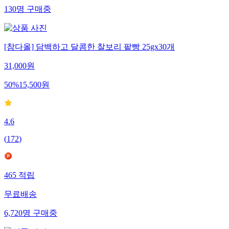
130
명
구매중
[참다올] 담백하고 달콤한 찰보리 팥빵 25gx30개
31,000
원
50
%
15,500
원
4.6
(
172
)
465
적립
무료배송
6,720
명
구매중