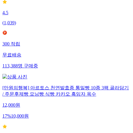
4.5
(
1,039
)
300
적립
무료배송
113,388
명
구매중
[만원의행복] 아르토스 천연발효종 통밀빵 10종 3팩 골라담기
/ 주문후제빵 모닝빵 식빵 카카오 흑임자 옥수
12,000
원
17
%
10,000
원