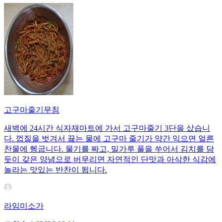
고구마줄기무침
새벽에 24시간 식자재마트에 가서 고구마줄기 3단을 샀습니
다. 껍질을 벗겨서 끓는 물에 고구마 줄기가 약간 익으면 얼른
찬물에 헹굽니다. 물기를 짜고, 밀가루 풀을 쑤어서 김치를 담
듯이 갖은 양념으로 버무리면 자연적인 단맛과 아삭한 식감에
놀라는 맛있는 반찬이 됩니다.
라임미소가