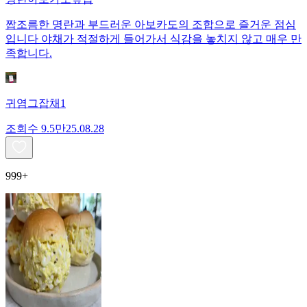
짭조름한 명란과 부드러운 아보카도의 조합으로 즐거운 점심
입니다 야채가 적절하게 들어가서 식감을 놓치지 않고 매우 만
족합니다.
귀염그잡채1
조회수
9.5만
25.08.28
999+