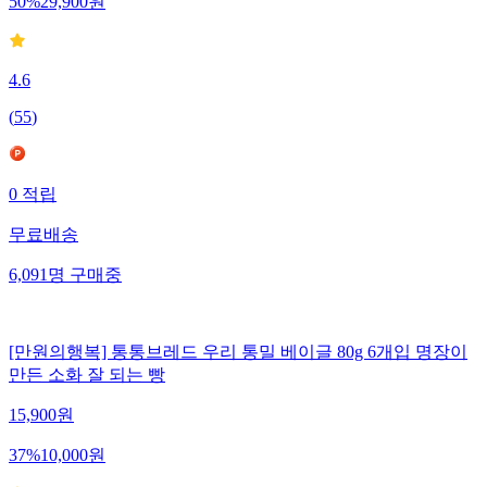
50
%
29,900
원
4.6
(
55
)
0
적립
무료배송
6,091
명
구매중
[만원의행복] 통통브레드 우리 통밀 베이글 80g 6개입 명장이
만든 소화 잘 되는 빵
15,900
원
37
%
10,000
원