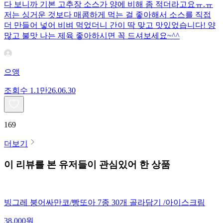
다 보니까 기본 고추장 소스가 양에 비해 좀 적더라고요ㅠ.ㅠ
저는 싱거운 것보다 매콤하게 먹는 걸 좋아해서 소스를 직접
더 만들어 넣어 비벼 먹었더니 간이 딱 맞고 맛있었습니다! 양
많고 불맛 나는 제육 좋아하시면 꼭 드셔보세요~^^
으앵
조회수
1.1만
26.06.30
169
더보기
이 리뷰를 본 유저들이 관심있어 한 상품
빙그레 붕어싸만코/빵또아 7종 30개 골라담기 /아이스크림
38,000
원