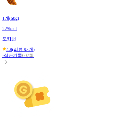
1개(60g)
225kcal
모카번
4.8
(리뷰
93
개)
·
식단기록
607회