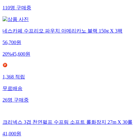
110
명
구매중
네스카페 수프리모 파우치 아메리카노 블랙 150g X 3팩
56,700
원
20
%
45,600
원
1,368
적립
무료배송
26
명
구매중
크리넥스 3겹 천연펄프 수프림 소프트 롤화장지 27m X 30롤
41,000
원