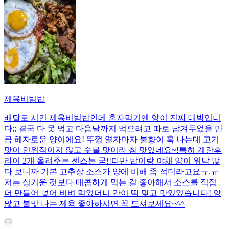
제육비빔밥
배달로 시킨 제육비빔밥인데 혼자먹기엔 양이 진짜 대박입니
다;; 결국 다 못 먹고 다음날까지 먹으려고 따로 남겨두었을 만
큼 혜자로운 양이에요! 뚜껑 열자마자 불향이 훅 나는데 고기
맛이 인위적이지 않고 숯불 맛이라 참 맛있네요~!특히 계란후
라이 2개 올려주는 센스는 굳!! ​다만 밥이랑 야채 양이 워낙 많
다 보니까 기본 고추장 소스가 양에 비해 좀 적더라고요ㅠ.ㅠ
저는 싱거운 것보다 매콤하게 먹는 걸 좋아해서 소스를 직접
더 만들어 넣어 비벼 먹었더니 간이 딱 맞고 맛있었습니다! 양
많고 불맛 나는 제육 좋아하시면 꼭 드셔보세요~^^