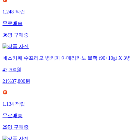
1,248
적립
무료배송
36
명
구매중
네스카페 수프리모 병커피 아메리카노 블랙 (90+10g) X 3병
47,700
원
21
%
37,800
원
1,134
적립
무료배송
29
명
구매중