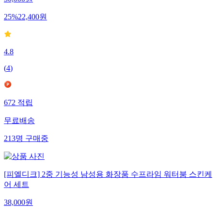
25
%
22,400
원
4.8
(
4
)
672
적립
무료배송
213
명
구매중
[피엘디크] 2중 기능성 남성용 화장품 수프라임 워터붐 스킨케
어 세트
38,000
원