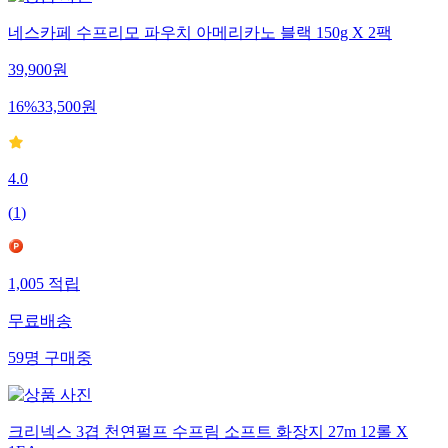
네스카페 수프리모 파우치 아메리카노 블랙 150g X 2팩
39,900
원
16
%
33,500
원
4.0
(
1
)
1,005
적립
무료배송
59
명
구매중
크리넥스 3겹 천연펄프 수프림 소프트 화장지 27m 12롤 X