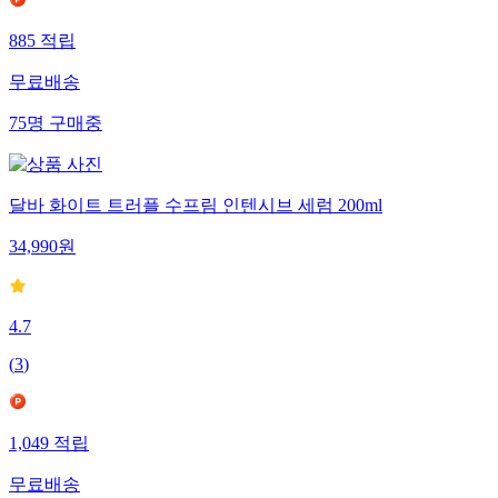
885
적립
무료배송
75
명
구매중
달바 화이트 트러플 수프림 인텐시브 세럼 200ml
34,990
원
4.7
(
3
)
1,049
적립
무료배송