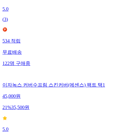
5.0
(
3
)
534
적립
무료배송
122
명
구매중
이자녹스 커버수프림 스킨커버(에센스) 팩트 택1
45,000
원
21
%
35,500
원
5.0