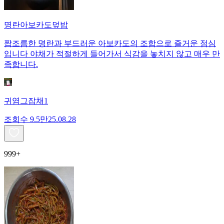
명란아보카도덮밥
짭조름한 명란과 부드러운 아보카도의 조합으로 즐거운 점심
입니다 야채가 적절하게 들어가서 식감을 놓치지 않고 매우 만
족합니다.
귀염그잡채1
조회수
9.5만
25.08.28
999+