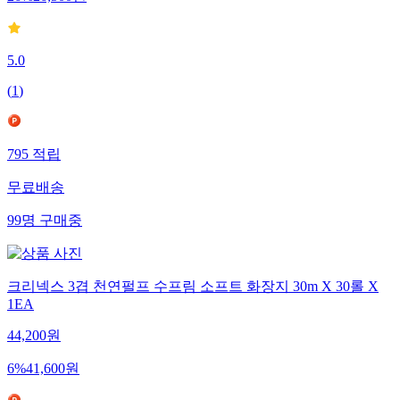
26
%
26,500
원
5.0
(
1
)
795
적립
무료배송
99
명
구매중
크리넥스 3겹 천연펄프 수프림 소프트 화장지 30m X 30롤 X
1EA
44,200
원
6
%
41,600
원