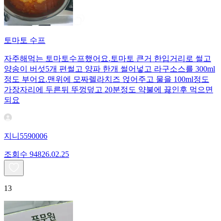
토마토 수프
자주해먹는 토마토수프했어요.토마토 큰거 한입거리로 썰고
양송이 버섯5개 편썰고 양파 한개 썰어넣고 라구소스를 300ml
정도 부어요.맨위에 모짜렐라치즈 얹어주고 물을 100ml정도
가장자리에 두른뒤 뚜껑덮고 20분정도 약불에 끓인후 먹으면
되요
지니5590006
조회수
948
26.02.25
13