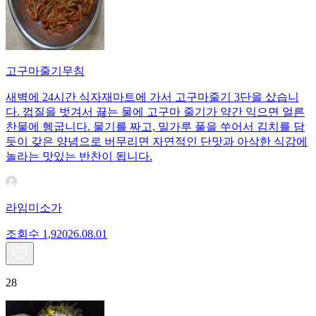
고구마줄기무침
새벽에 24시간 식자재마트에 가서 고구마줄기 3단을 샀습니
다. 껍질을 벗겨서 끓는 물에 고구마 줄기가 약간 익으면 얼른
찬물에 헹굽니다. 물기를 짜고, 밀가루 풀을 쑤어서 김치를 담
듯이 갖은 양념으로 버무리면 자연적인 단맛과 아삭한 식감에
놀라는 맛있는 반찬이 됩니다.
라임미소가
조회수
1,920
26.08.01
28