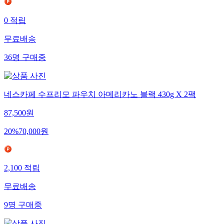
0
적립
무료배송
36
명
구매중
네스카페 수프리모 파우치 아메리카노 블랙 430g X 2팩
87,500
원
20
%
70,000
원
2,100
적립
무료배송
9
명
구매중