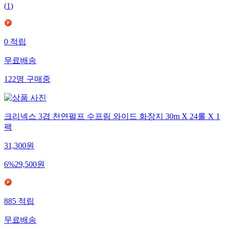
(
1
)
0
적립
무료배송
122
명
구매중
크리넥스 3겹 천연펄프 수프림 와이드 화장지 30m X 24롤 X 1
팩
31,300
원
6
%
29,500
원
885
적립
무료배송