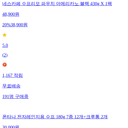
네스카페 수프리모 파우치 아메리카노 블랙 430g X 1팩
48,900
원
20
%
38,900
원
5.0
(
2
)
1,167
적립
무료배송
191
명
구매중
폰타나 전자레인지용 수프 180g 7종 12개+크루통 2개
30,000
원