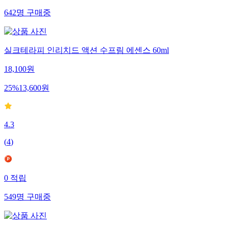
642
명
구매중
실크테라피 인리치드 액션 수프림 에센스 60ml
18,100
원
25
%
13,600
원
4.3
(
4
)
0
적립
549
명
구매중