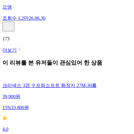
으앵
조회수
1.2만
26.06.30
173
더보기
이 리뷰를 본 유저들이 관심있어 한 상품
크리넥스 3겹 수프림소프트 화장지 27M-30롤
39,900
원
15
%
33,800
원
4.0