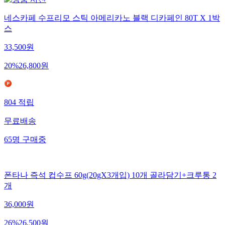
네스카페 수프리모 스틱 아메리카노 블랙 디카페인 80T X 1박
스
33,500
원
20
%
26,800
원
804
적립
무료배송
65
명
구매중
폰타나 즉석 컵수프 60g(20gX3개입) 10개 골라담기+크루통 2
개
36,000
원