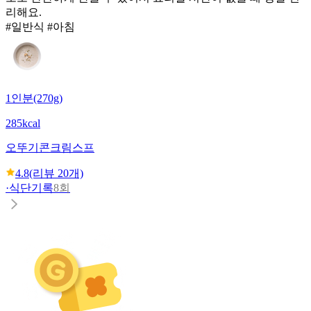
리해요.
#일반식 #아침
1인분(270g)
285kcal
오뚜기
콘크림스프
4.8
(리뷰
20
개)
·
식단기록
8회