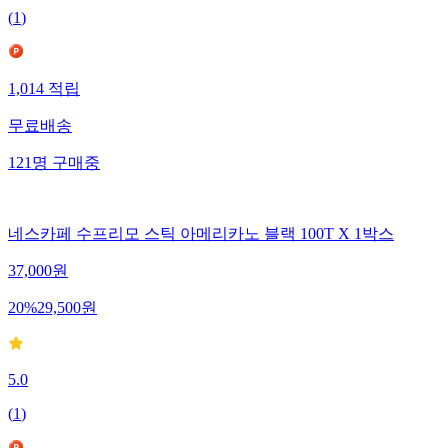
(
1
)
1,014
적립
무료배송
121
명
구매중
네스카페 수프리모 스틱 아메리카노 블랙 100T X 1박스
37,000
원
20
%
29,500
원
5.0
(
1
)