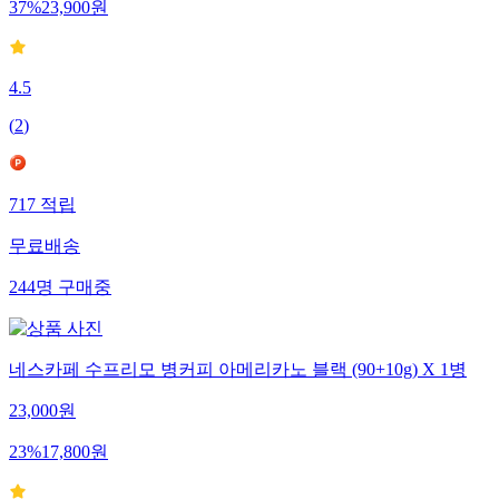
37
%
23,900
원
4.5
(
2
)
717
적립
무료배송
244
명
구매중
네스카페 수프리모 병커피 아메리카노 블랙 (90+10g) X 1병
23,000
원
23
%
17,800
원