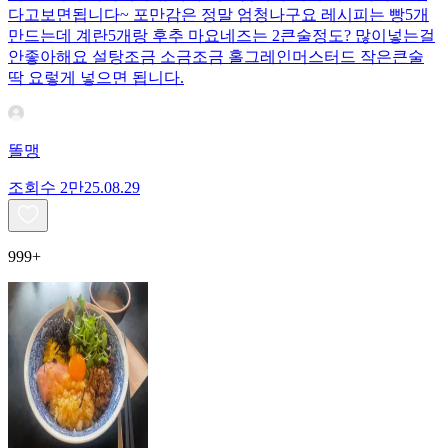
다고보면됩니다~ 포만감은 정말 엄청나구요 레시피는 빵5개
만드는데 계란5개랑 후추 마요네즈는 2큰술정도? 많이넣는걸
안좋아해요 설탕조금 소금조금 홀그레인머스터드 작은큰술
딱 요렇게 넣으면 됩니다.
똘맹
조회수
2만
25.08.29
999+