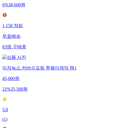
6
%
38,600
원
1,158
적립
무료배송
63
명
구매중
이자녹스 커버수프림 투웨이케익 택1
45,000
원
21
%
35,500
원
5.0
(
1
)