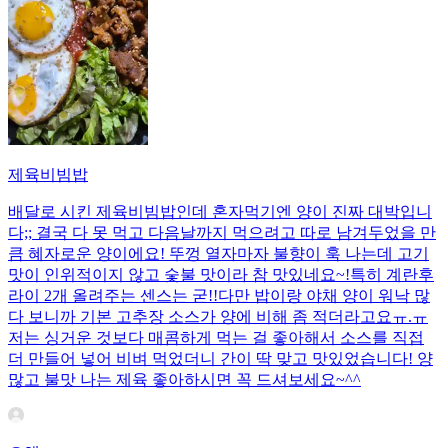
제육비빔밥
배달로 시킨 제육비빔밥인데 혼자먹기엔 양이 진짜 대박입니
다;; 결국 다 못 먹고 다음날까지 먹으려고 따로 남겨두었을 만
큼 혜자로운 양이에요! 뚜껑 열자마자 불향이 훅 나는데 고기
맛이 인위적이지 않고 숯불 맛이라 참 맛있네요~!특히 계란후
라이 2개 올려주는 센스는 굳!! ​다만 밥이랑 야채 양이 워낙 많
다 보니까 기본 고추장 소스가 양에 비해 좀 적더라고요ㅠ.ㅠ
저는 싱거운 것보다 매콤하게 먹는 걸 좋아해서 소스를 직접
더 만들어 넣어 비벼 먹었더니 간이 딱 맞고 맛있었습니다! 양
많고 불맛 나는 제육 좋아하시면 꼭 드셔보세요~^^