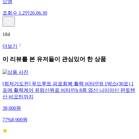
으앵
조회수
1.2만
26.06.30
184
더보기
이 리뷰를 본 유저들이 관심있어 한 상품
[최저가도전] 푸드루트 피로회복 활력 비타민B 1박스(30포) 1
포에 활력케어 유럽산원료 비타민b 8종 엽산 나이아신 판토텐
산 비오틴까지
38,000
원
77
%
8,900
원