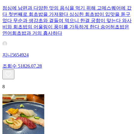
점심에 남편과 다양한 맛의 음식을 먹기 위해 고메스퀘어에 갔
다 첫번째로 회초밥을 가져왔다 싱싱한 회초밥이 입맛을 돋구
었다 무순과 생강초와 곁들여 먹으니 한결 궁합이 맞는다 와사
비와 회초밥의 어울림이 풍미를 가득하게 한다 송어허초밥은
연어회초밥과 거의 흡사하다
지니5654924
조회수
518
26.07.28
8