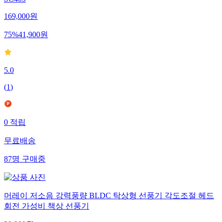
169,000
원
75
%
41,900
원
5.0
(
1
)
0
적립
무료배송
87
명
구매중
머레이 저소음 강력풍량 BLDC 탁상형 선풍기 각도조절 헤드
회전 가성비 책상 선풍기