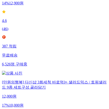
14
%
12,900
원
4.6
(
46
)
387
적립
무료배송
6,526
명
구매중
[만원의행복] 다신샵 3회세척 바로먹는 샐러드믹스 / 토핑샐러
드 9종 세트구성 골라담기
12,000
원
17
%
10,000
원