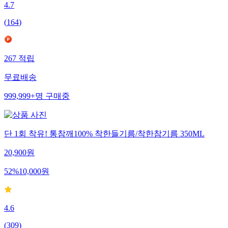
4.7
(
164
)
267
적립
무료배송
999,999+
명
구매중
단 1회 착유! 통참깨100% 착한들기름/착한참기름 350ML
20,900
원
52
%
10,000
원
4.6
(
309
)