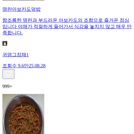
명란아보카도덮밥
짭조름한 명란과 부드러운 아보카도의 조합으로 즐거운 점심
입니다 야채가 적절하게 들어가서 식감을 놓치지 않고 매우 만
족합니다.
귀염그잡채1
조회수
9.6만
25.08.28
999+