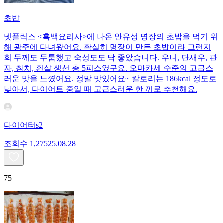
초밥
넷플릭스 <흑백요리사>에 나온 안유성 명장의 초밥을 먹기 위
해 광주에 다녀왔어요. 확실히 명장이 만든 초밥이라 그런지
회 두께도 두툼했고 숙성도도 딱 좋았습니다. 우니, 단새우, 관
자, 참치, 흰살 생선 총 5피스였구요. 오마카세 수준의 고급스
러운 맛을 느꼈어요. 정말 맛있어요~ 칼로리는 186kcal 정도로
낮아서, 다이어트 중일 때 고급스러운 한 끼로 추천해요.
다이어터s2
조회수
1,275
25.08.28
75