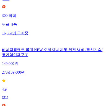
300
적립
무료배송
16,354
명
구매중
바이탈플랜트 롤팬 NEW 오리지널 자동 회전 냄비 /특허기술/
통가열입체구조
149,000
원
27
%
109,000
원
4.9
(
31
)