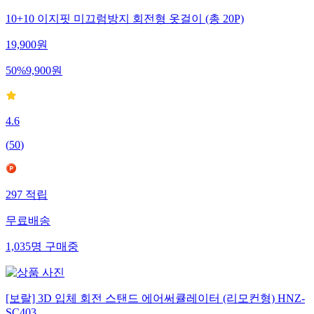
10+10 이지핏 미끄럼방지 회전형 옷걸이 (총 20P)
19,900
원
50
%
9,900
원
4.6
(
50
)
297
적립
무료배송
1,035
명
구매중
[보랄] 3D 입체 회전 스탠드 에어써큘레이터 (리모컨형) HNZ-
SC403