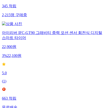
345
적립
2,215
명
구매중
아이리버 IFC-GT90 그래비티 중력 모션 센서 회전식 디지털
스마트 타이머
22,900
원
3
%
22,100
원
5.0
(
1
)
663
적립