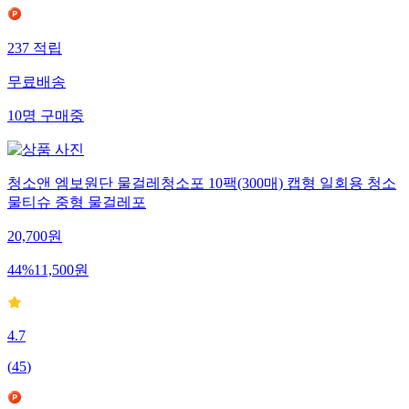
237
적립
무료배송
10
명
구매중
청소앤 엠보원단 물걸레청소포 10팩(300매) 캡형 일회용 청소
물티슈 중형 물걸레포
20,700
원
44
%
11,500
원
4.7
(
45
)