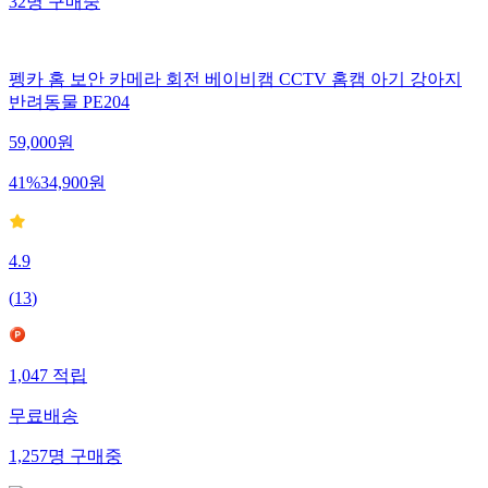
32
명
구매중
펭카 홈 보안 카메라 회전 베이비캠 CCTV 홈캠 아기 강아지
반려동물 PE204
59,000
원
41
%
34,900
원
4.9
(
13
)
1,047
적립
무료배송
1,257
명
구매중