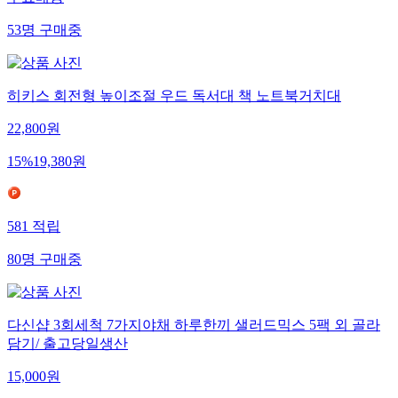
무료배송
53
명
구매중
히키스 회전형 높이조절 우드 독서대 책 노트북거치대
22,800
원
15
%
19,380
원
581
적립
80
명
구매중
다신샵 3회세척 7가지야채 하루한끼 샐러드믹스 5팩 외 골라
담기/ 출고당일생산
15,000
원