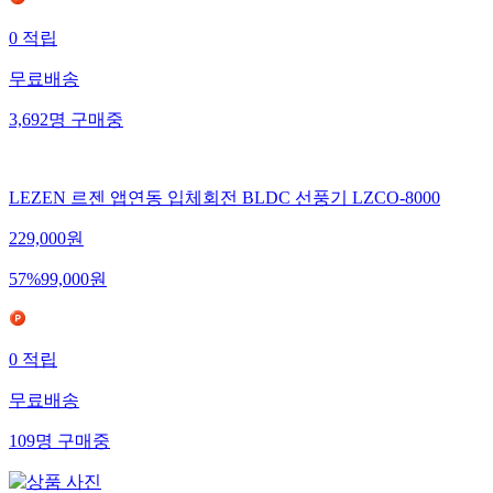
0
적립
무료배송
3,692
명
구매중
LEZEN 르젠 앱연동 입체회전 BLDC 선풍기 LZCO-8000
229,000
원
57
%
99,000
원
0
적립
무료배송
109
명
구매중