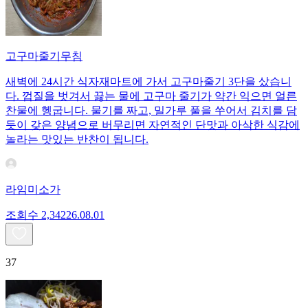
고구마줄기무침
새벽에 24시간 식자재마트에 가서 고구마줄기 3단을 샀습니
다. 껍질을 벗겨서 끓는 물에 고구마 줄기가 약간 익으면 얼른
찬물에 헹굽니다. 물기를 짜고, 밀가루 풀을 쑤어서 김치를 담
듯이 갖은 양념으로 버무리면 자연적인 단맛과 아삭한 식감에
놀라는 맛있는 반찬이 됩니다.
라임미소가
조회수
2,342
26.08.01
37