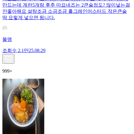
만드는데 계란5개랑 후추 마요네즈는 2큰술정도? 많이넣는걸
안좋아해요 설탕조금 소금조금 홀그레인머스터드 작은큰술
딱 요렇게 넣으면 됩니다.
똘맹
조회수
2.1만
25.08.29
999+