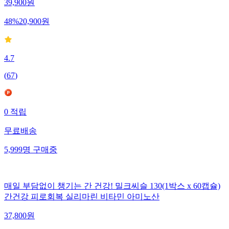
39,900
원
48
%
20,900
원
4.7
(
67
)
0
적립
무료배송
5,999
명
구매중
매일 부담없이 챙기는 간 건강! 밀크씨슬 130(1박스 x 60캡슐)
간건강 피로회복 실리마린 비타민 아미노산
37,800
원