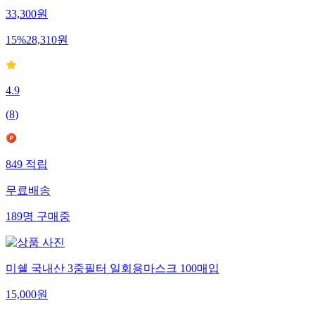
33,300
원
15
%
28,310
원
4.9
(
8
)
849
적립
무료배송
189
명
구매중
미쉘 국내산 3중필터 일회용마스크 100매입
15,000
원