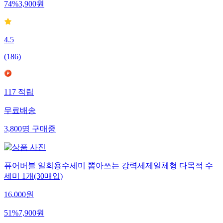
74
%
3,900
원
4.5
(
186
)
117
적립
무료배송
3,800
명
구매중
퓨어버블 일회용수세미 뽑아쓰는 강력세제일체형 다목적 수
세미 1개(30매입)
16,000
원
51
%
7,900
원