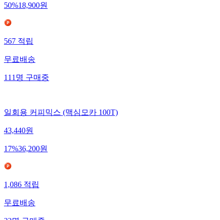
50
%
18,900
원
567
적립
무료배송
111
명
구매중
일회용 커피믹스 (맥심모카 100T)
43,440
원
17
%
36,200
원
1,086
적립
무료배송