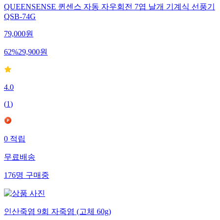
QUEENSENSE 퀸센스 자동 자우회전 7엽 날개 기계식 선풍기
QSB-74G
79,000
원
62
%
29,900
원
4.0
(
1
)
0
적립
무료배송
176
명
구매중
인산죽염 9회 자죽염 (고체 60g)