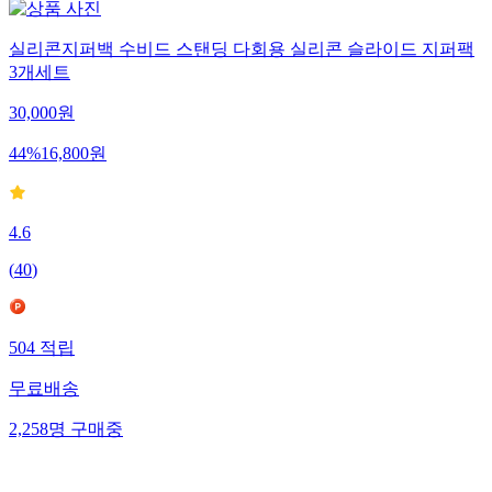
실리콘지퍼백 수비드 스탠딩 다회용 실리콘 슬라이드 지퍼팩
3개세트
30,000
원
44
%
16,800
원
4.6
(
40
)
504
적립
무료배송
2,258
명
구매중