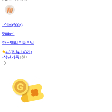
1인분(500g)
590kcal
한스델리
모둠초밥
4.8
(리뷰
143
개)
·
식단기록
1천+