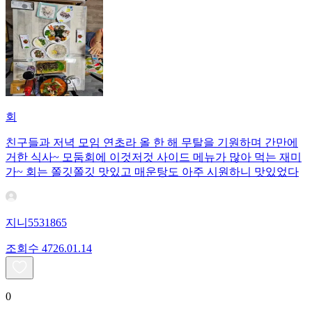
회
친구들과 저녁 모임 연초라 올 한 해 무탈을 기원하며 간만에
거한 식사~ 모둠회에 이것저것 사이드 메뉴가 많아 먹는 재미
가~ 회는 쫄깃쫄깃 맛있고 매운탕도 아주 시원하니 맛있었다
지니5531865
조회수
47
26.01.14
0