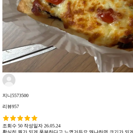
지니5573500
리뷰957
조회수 50
작성일자 26.05.24
확실히 뭔가 되게 풍부하다고 느꼈거든요 왜냐하면 크기가 되게