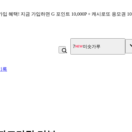
가입 혜택!
지금 가입하면
G 포인트 10,000P + 캐시로또 응모권 1
7
미숫가루
기록