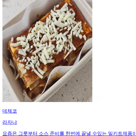
데체코
라자냐
요즘은 그릇부터 소스 준비를 한번에 끝낼 수있는 밀키트제품이 