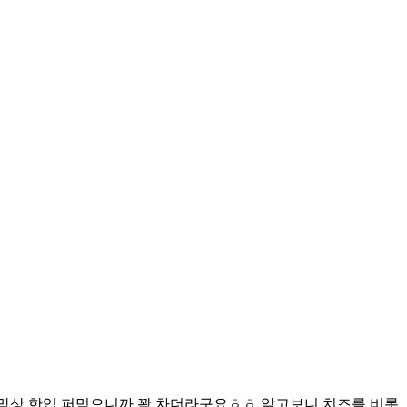
 막상 한입 퍼먹으니까 꽉 차더라구요ㅎㅎ 알고보니 치즈를 비롯