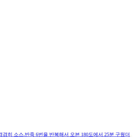
히 소스.반죽 6번을 반복해서 오븐 180도에서 25분 구웠더