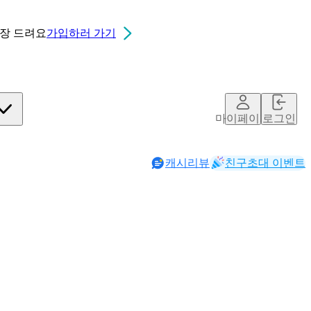
0장
드려요
가입하러 가기
마이페이지
로그인
캐시리뷰
친구초대 이벤트