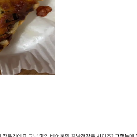
 작은거에요 그냥 몇입 베어물면 끝날것같은 사이즈? 그랬는데