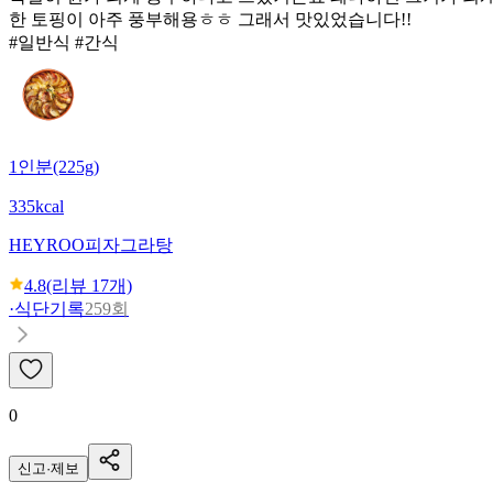
한 토핑이 아주 풍부해용ㅎㅎ 그래서 맛있었습니다!!
#일반식 #간식
1인분(225g)
335kcal
HEYROO
피자그라탕
4.8
(리뷰
17
개)
·
식단기록
259회
0
신고·제보