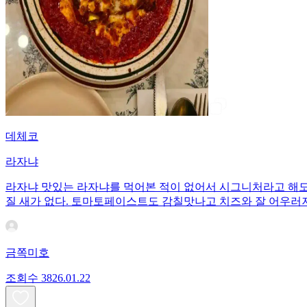
데체코
라자냐
라자냐 맛있는 라자냐를 먹어본 적이 없어서 시그니처라고 해도
질 새가 없다. 토마토페이스트도 감칠맛나고 치즈와 잘 어우러
금쪽미호
조회수
38
26.01.22