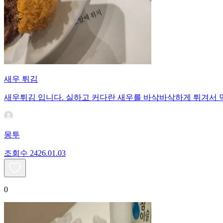
새우 튀김
새우튀김 입니다. 실하고 커다란 새우를 바삭바삭하게 튀겨서 
몽투
조회수
24
26.01.03
0