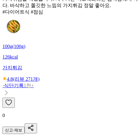
다. 바삭하고 쫄깃한 느낌의 가지튀김 정말 좋아요.
#다이어트식 #점심
100g(100g)
126kcal
가지튀김
4.8
(리뷰
271
개)
·
식단기록
1천+
0
신고·제보