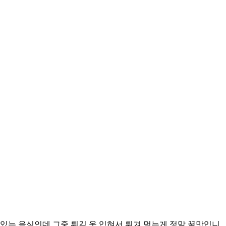
는 음식인데 그중 튀김 옷 입혀서 튀겨 먹는게 정말 꿀맛입니