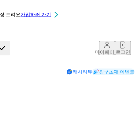
0장
드려요
가입하러 가기
마이페이지
로그인
캐시리뷰
친구초대 이벤트