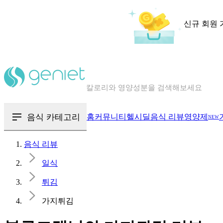
신규 회원 
칼로리와 영양성분을 검색해보세요
혈당 · 다이어트 음식 검색해보세요
음식 카테고리
홈
커뮤니티
헬시딜
음식 리뷰
영양제
NEW
음식 · 영양제 리뷰를 찾아보세요
음식 리뷰
일식
튀김
가지튀김