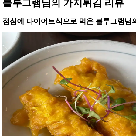
블루그램님의 가지튀김 리뷰
점심에 다이어트식으로 먹은 블루그램님의