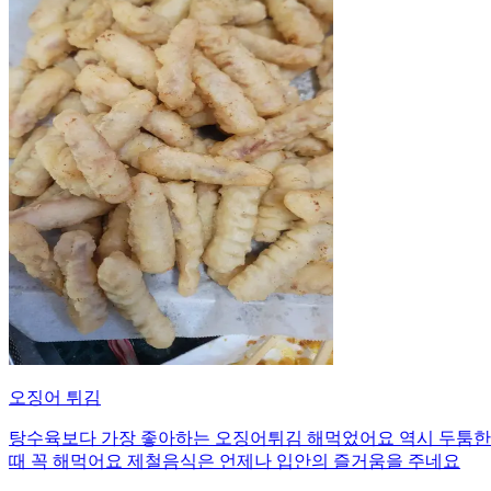
오징어 튀김
탕수육보다 가장 좋아하는 오징어튀김 해먹었어요 역시 두툼한
때 꼭 해먹어요 제철음식은 언제나 입안의 즐거움을 주네요