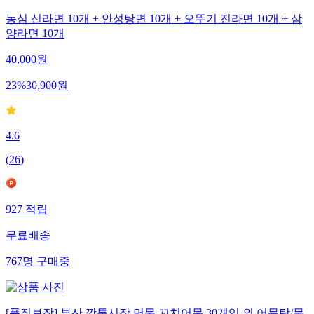
농심 신라면 10개 + 안성탕면 10개 + 오뚜기 진라면 10개 + 삼
양라면 10개
40,000
원
23
%
30,900
원
4.6
(
26
)
927
적립
무료배송
767
명
구매중