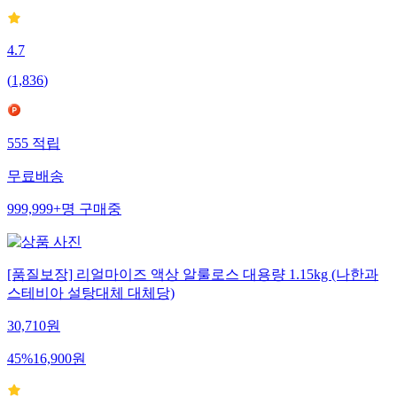
4.7
(
1,836
)
555
적립
무료배송
999,999+
명
구매중
[품질보장] 리얼마이즈 액상 알룰로스 대용량 1.15kg (나한과
스테비아 설탕대체 대체당)
30,710
원
45
%
16,900
원