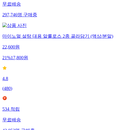
무료배송
297,746
명
구매중
마이노멀 설탕 대용 알룰로스 2종 골라담기 (액상/분말)
22,600
원
21
%
17,800
원
4.8
(
480
)
534
적립
무료배송