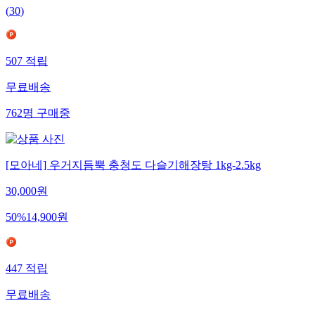
(
30
)
507
적립
무료배송
762
명
구매중
[모아네] 우거지듬뿍 충청도 다슬기해장탕 1kg-2.5kg
30,000
원
50
%
14,900
원
447
적립
무료배송