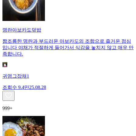
명란아보카도덮밥
짭조름한 명란과 부드러운 아보카도의 조합으로 즐거운 점심
입니다 야채가 적절하게 들어가서 식감을 놓치지 않고 매우 만
족합니다.
귀염그잡채1
조회수
9.4만
25.08.28
999+