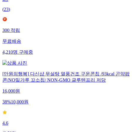
4.9
(
23
)
300
적립
무료배송
4,210
명
구매중
[만원의행복] 다신샵 무설탕 열풍건조 구운콘칩 /93kcal 곤약팝
콘/NO밀가루 꼬소칩/ NON-GMO 글루텐프리 저당
16,000
원
38
%
10,000
원
4.6