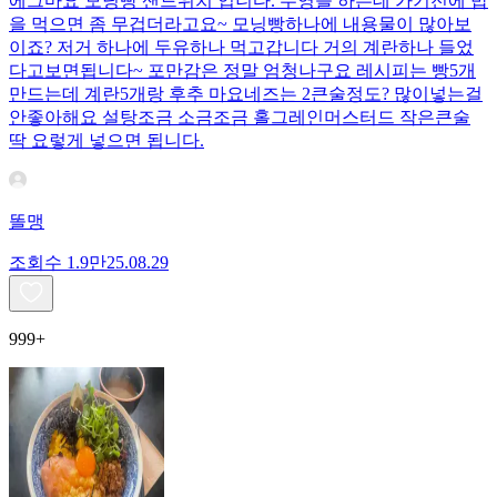
에그마요 모닝빵 샌드위치 입니다. 수영을 하는데 가기전에 밥
을 먹으면 좀 무겁더라고요~ 모닝빵하나에 내용물이 많아보
이죠? 저거 하나에 두유하나 먹고갑니다 거의 계란하나 들었
다고보면됩니다~ 포만감은 정말 엄청나구요 레시피는 빵5개
만드는데 계란5개랑 후추 마요네즈는 2큰술정도? 많이넣는걸
안좋아해요 설탕조금 소금조금 홀그레인머스터드 작은큰술
딱 요렇게 넣으면 됩니다.
똘맹
조회수
1.9만
25.08.29
999+