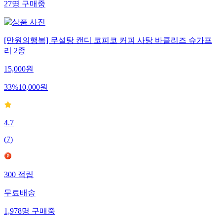
27
명
구매중
[만원의행복] 무설탕 캔디 코피코 커피 사탕 바클리즈 슈가프
리 2종
15,000
원
33
%
10,000
원
4.7
(
7
)
300
적립
무료배송
1,978
명
구매중