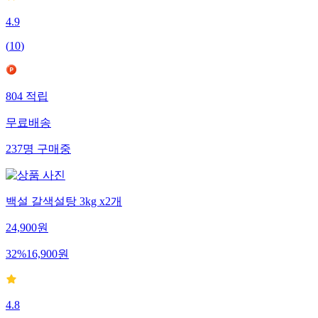
4.9
(
10
)
804
적립
무료배송
237
명
구매중
백설 갈색설탕 3kg x2개
24,900
원
32
%
16,900
원
4.8