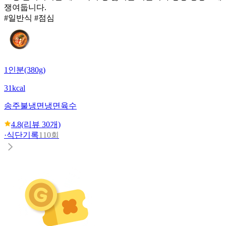
쟁여둡니다.
#일반식 #점심
1인분(380g)
31kcal
송주불냉면
냉면육수
4.8
(리뷰
30
개)
·
식단기록
110회