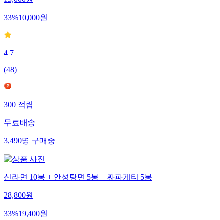
15,000
원
33
%
10,000
원
4.7
(
48
)
300
적립
무료배송
3,490
명
구매중
신라면 10봉 + 안성탕면 5봉 + 짜파게티 5봉
28,800
원
33
%
19,400
원