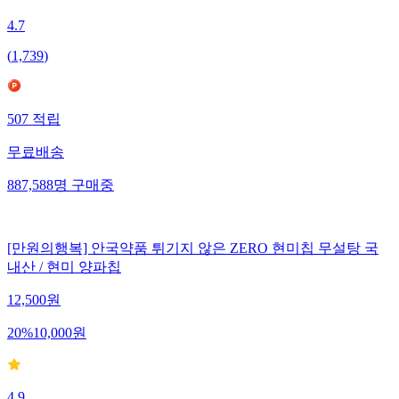
4.7
(
1,739
)
507
적립
무료배송
887,588
명
구매중
[만원의행복] 안국약품 튀기지 않은 ZERO 현미칩 무설탕 국
내산 / 현미 양파칩
12,500
원
20
%
10,000
원