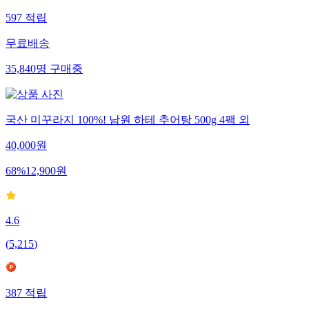
597
적립
무료배송
35,840
명
구매중
국산 미꾸라지 100%! 남원 하테 추어탕 500g 4팩 외
40,000
원
68
%
12,900
원
4.6
(
5,215
)
387
적립