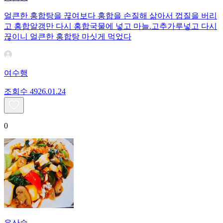
얼큰한 홍합탕을 끊여보다 홍합을 손질해 삶아서 껍질을 버리
고 홍합알갱만 다시 홍합국물에 넣고 마늘.고추가루넣고 다시
끊이니 얼큰한 홍합탕 마싯게 먹었다
여수행
조회수
49
26.01.24
0
유산슬