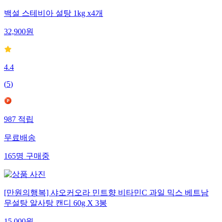
백설 스테비아 설탕 1kg x4개
32,900
원
4.4
(
5
)
987
적립
무료배송
165
명
구매중
[만원의행복] 샤오커오라 민트향 비타민C 과일 믹스 베트남
무설탕 알사탕 캔디 60g X 3봉