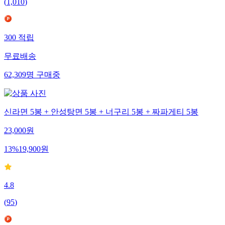
(
1,010
)
300
적립
무료배송
62,309
명
구매중
신라면 5봉 + 안성탕면 5봉 + 너구리 5봉 + 짜파게티 5봉
23,000
원
13
%
19,900
원
4.8
(
95
)