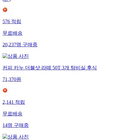
(
87
)
576
적립
무료배송
20,237
명
구매중
커피 카누 더블샷 라떼 50T 3개 탕비실 후식
71,370
원
2,141
적립
무료배송
14
명
구매중