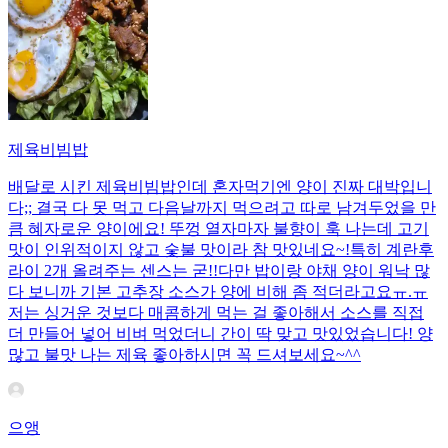
제육비빔밥
배달로 시킨 제육비빔밥인데 혼자먹기엔 양이 진짜 대박입니
다;; 결국 다 못 먹고 다음날까지 먹으려고 따로 남겨두었을 만
큼 혜자로운 양이에요! 뚜껑 열자마자 불향이 훅 나는데 고기
맛이 인위적이지 않고 숯불 맛이라 참 맛있네요~!특히 계란후
라이 2개 올려주는 센스는 굳!! ​다만 밥이랑 야채 양이 워낙 많
다 보니까 기본 고추장 소스가 양에 비해 좀 적더라고요ㅠ.ㅠ
저는 싱거운 것보다 매콤하게 먹는 걸 좋아해서 소스를 직접
더 만들어 넣어 비벼 먹었더니 간이 딱 맞고 맛있었습니다! 양
많고 불맛 나는 제육 좋아하시면 꼭 드셔보세요~^^
으앵