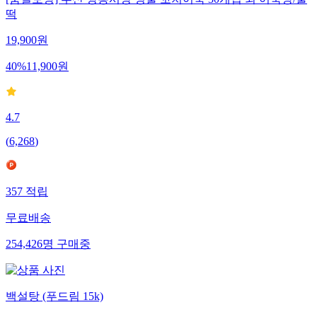
[품질보장] 부산 깡통시장 명물 꼬치어묵 30개입 외 어묵탕/물
떡
19,900
원
40
%
11,900
원
4.7
(
6,268
)
357
적립
무료배송
254,426
명
구매중
백설탕 (푸드림 15k)