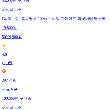
43,053
명
구매중
[품질보장] 볶음땅콩 100% 무설탕 다이어트 피넛버터 땅콩잼
19,800
원
50
%
9,900
원
4.6
(
1,169
)
297
적립
무료배송
100,668
명
구매중