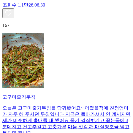
조회수
1.1만
26.06.30
167
고구마줄기무침
오늘은 고구마줄기무침를 담궈봤어요~ 어렸을적에 친정엄마
가 자주 해 주시던 무침입니다 지금은 돌아가셔서 안 계시지만
제가 비슷하게 훙내를 내 봤어요 줄기 껍질벗기고 끓는물에 3
분데치고 건고추갈고 고춧가루,마늘,젓갈,깨,매실청조금.넘고
무치면 됩니다