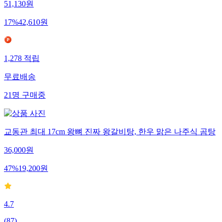
51,130
원
17
%
42,610
원
1,278
적립
무료배송
21
명
구매중
교동관 최대 17cm 왕뼈 진짜 왕갈비탕, 한우 맑은 나주식 곰탕
36,000
원
47
%
19,200
원
4.7