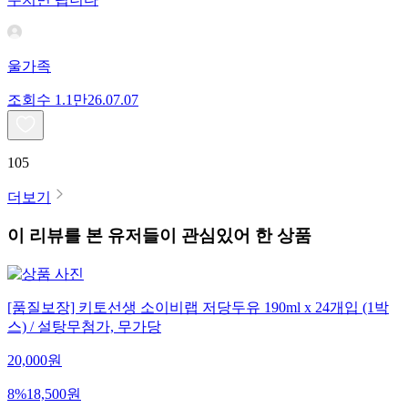
울가족
조회수
1.1만
26.07.07
105
더보기
이 리뷰를 본 유저들이 관심있어 한 상품
[품질보장] 키토선생 소이비랩 저당두유 190ml x 24개입 (1박
스) / 설탕무첨가, 무가당
20,000
원
8
%
18,500
원