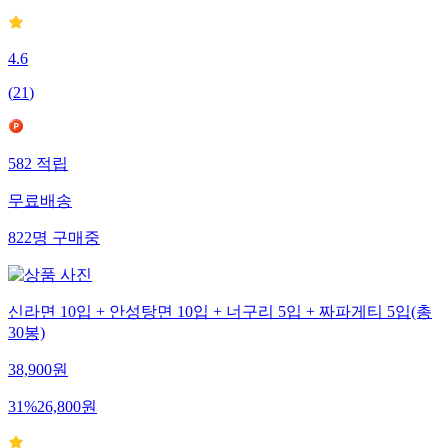
4.6
(
21
)
582
적립
무료배송
822
명
구매중
신라면 10입 + 안성탕면 10입 + 너구리 5입 + 짜파게티 5입(총
30봉)
38,900
원
31
%
26,800
원