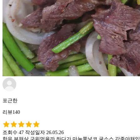
포근한
리뷰140
조회수 47
작성일자 26.05.26
한우 부채살 구워먹을까 하다가 마늘쫑넣코 굴소스 각종야채있