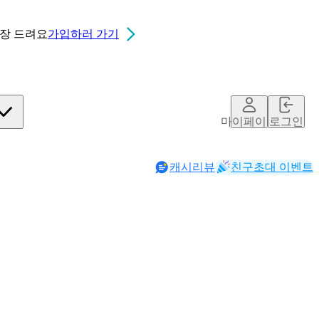
0장
드려요
가입하러 가기
마이페이지
로그인
캐시리뷰
친구초대 이벤트