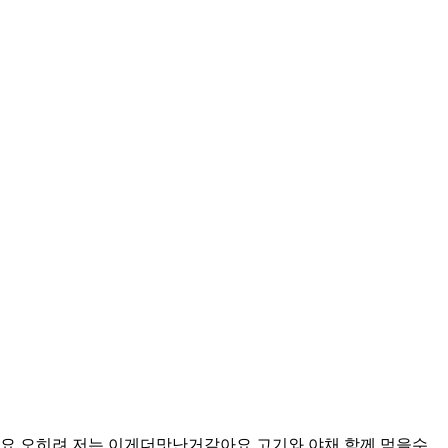
요 오히려 저는 이게더맛난거같아요 고기와 야채 함께 먹을수