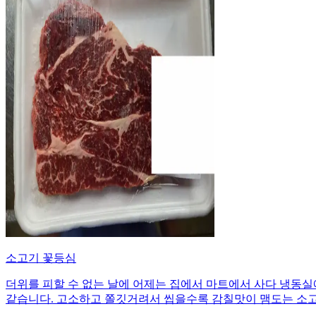
소고기 꽃등심
더위를 피할 수 없는 날에 어제는 집에서 마트에서 사다 냉동실
같습니다. 고소하고 쫄깃거려서 씹을수록 감칠맛이 맴도는 소