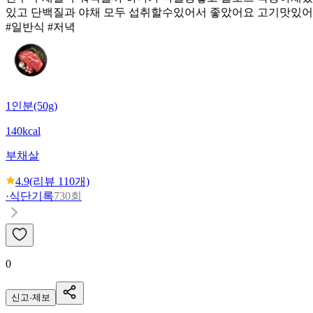
있고 단백질과 야채 모두 섭취할수있어서 좋았어요 고기맛있
#일반식 #저녁
1인분(50g)
140kcal
부채살
4.9
(리뷰
110
개)
·
식단기록
730회
0
신고·제보