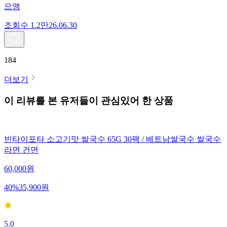
으앵
조회수
1.2만
26.06.30
184
더보기
이 리뷰를 본 유저들이 관심있어 한 상품
빈타이포타 소고기맛 쌀국수 65G 30팩 / 베트남쌀국수 쌀국수
라면 건면
60,000
원
40
%
35,900
원
5.0