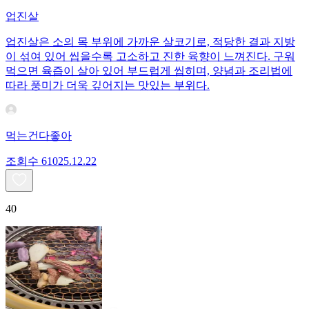
업진살
업진살은 소의 목 부위에 가까운 살코기로, 적당한 결과 지방
이 섞여 있어 씹을수록 고소하고 진한 육향이 느껴진다. 구워
먹으면 육즙이 살아 있어 부드럽게 씹히며, 양념과 조리법에
따라 풍미가 더욱 깊어지는 맛있는 부위다.
먹는건다좋아
조회수
610
25.12.22
40