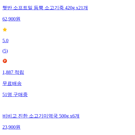
햇반 소프트밀 듬뿍 소고기죽 420g x21개
62,900
원
5.0
(
5
)
1,887
적립
무료배송
51
명
구매중
비비고 진한 소고기미역국 500g x6개
23,900
원