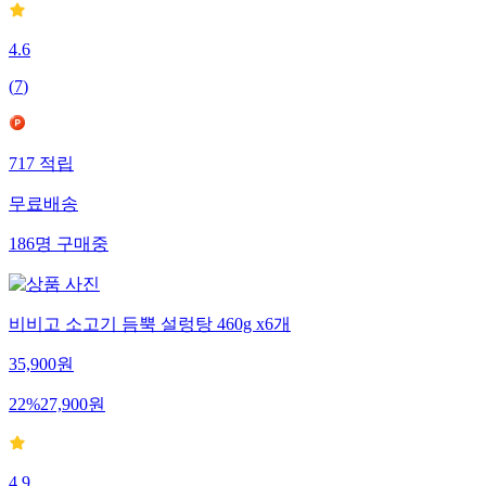
4.6
(
7
)
717
적립
무료배송
186
명
구매중
비비고 소고기 듬뿍 설렁탕 460g x6개
35,900
원
22
%
27,900
원
4.9