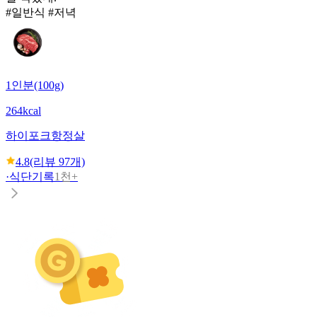
#일반식 #저녁
1인분(100g)
264kcal
하이포크
항정살
4.8
(리뷰
97
개)
·
식단기록
1천+