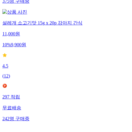
375
명
구매중
설레개 소고기맛 15g x 20p 강아지 간식
11,000
원
10
%
9,900
원
4.5
(
12
)
297
적립
무료배송
242
명
구매중