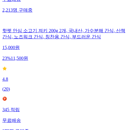
2,213
명
구매중
핫펫 안심 소고기 져키 200g 2개, 국내산, 가수분해 간식, 산책
간식, 노즈워크 간식, 칭찬용 간식, 부드러운 간식
15,000
원
23
%
11,500
원
4.8
(
20
)
345
적립
무료배송