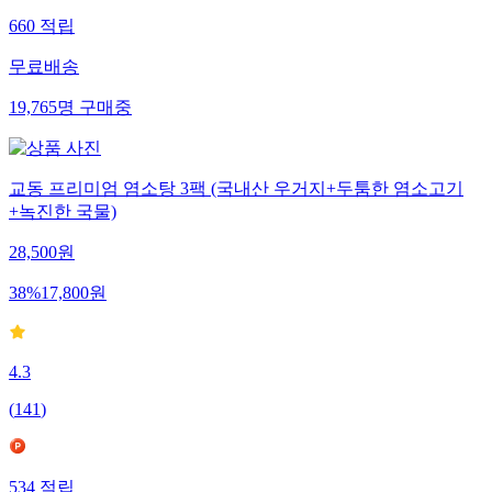
660
적립
무료배송
19,765
명
구매중
교동 프리미엄 염소탕 3팩 (국내산 우거지+두툼한 염소고기
+녹진한 국물)
28,500
원
38
%
17,800
원
4.3
(
141
)
534
적립