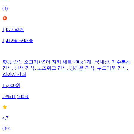
(
3
)
1,077
적립
1,412
명
구매중
핫펫 안심 소고기+연어 져키 세트 200g 2개 , 국내산, 가수분해
간식, 산책 간식, 노즈워크 간식, 칭찬용 간식, 부드러운 간식,
강아지간식
15,000
원
23
%
11,500
원
4.7
(
36
)