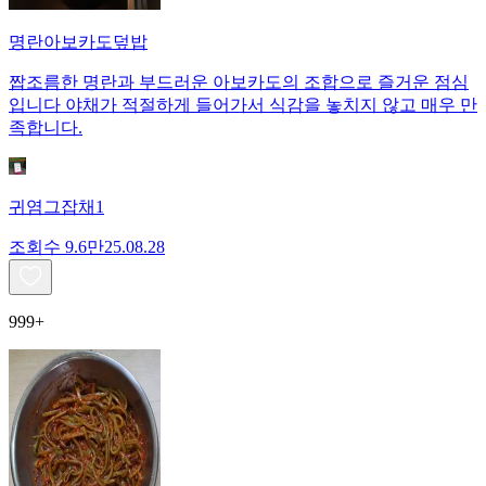
명란아보카도덮밥
짭조름한 명란과 부드러운 아보카도의 조합으로 즐거운 점심
입니다 야채가 적절하게 들어가서 식감을 놓치지 않고 매우 만
족합니다.
귀염그잡채1
조회수
9.6만
25.08.28
999+