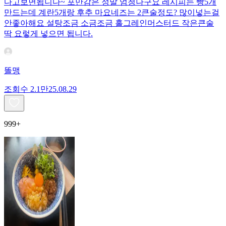
다고보면됩니다~ 포만감은 정말 엄청나구요 레시피는 빵5개
만드는데 계란5개랑 후추 마요네즈는 2큰술정도? 많이넣는걸
안좋아해요 설탕조금 소금조금 홀그레인머스터드 작은큰술
딱 요렇게 넣으면 됩니다.
똘맹
조회수
2.1만
25.08.29
999+