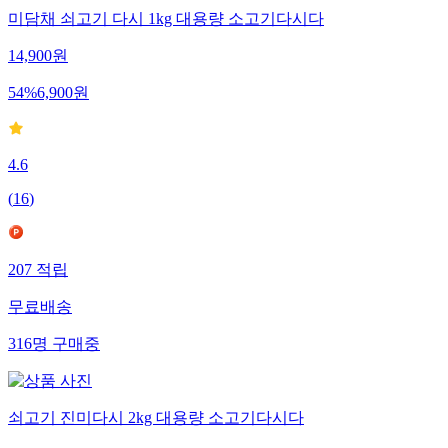
미담채 쇠고기 다시 1kg 대용량 소고기다시다
14,900
원
54
%
6,900
원
4.6
(
16
)
207
적립
무료배송
316
명
구매중
쇠고기 진미다시 2kg 대용량 소고기다시다