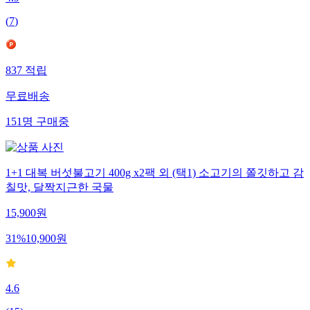
(
7
)
837
적립
무료배송
151
명
구매중
1+1 대복 버섯불고기 400g x2팩 외 (택1) 소고기의 쫄깃하고 감
칠맛, 달짝지근한 국물
15,900
원
31
%
10,900
원
4.6