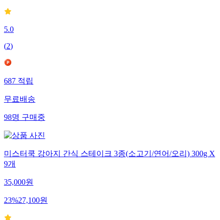
5.0
(
2
)
687
적립
무료배송
98
명
구매중
미스터쿡 강아지 간식 스테이크 3종(소고기/연어/오리) 300g X
9개
35,000
원
23
%
27,100
원