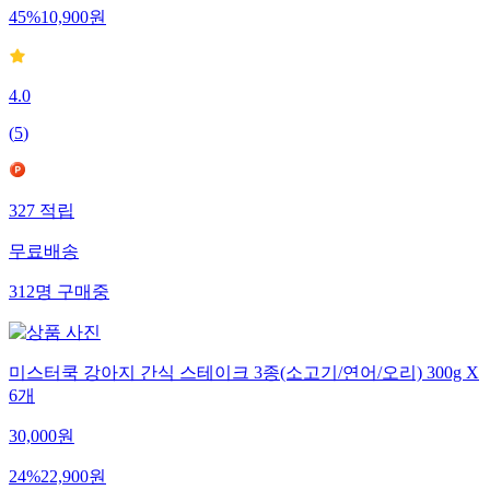
45
%
10,900
원
4.0
(
5
)
327
적립
무료배송
312
명
구매중
미스터쿡 강아지 간식 스테이크 3종(소고기/연어/오리) 300g X
6개
30,000
원
24
%
22,900
원