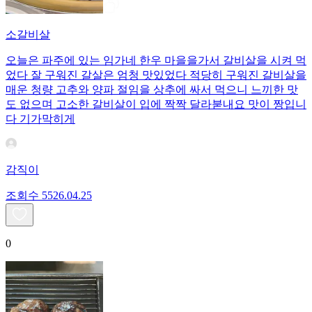
소갈비살
오늘은 파주에 있는 임가네 한우 마을을가서 갈비살을 시켜 먹
었다 잘 구워진 갈살은 엄청 맛있었다 적당히 구워진 갈비살을
매운 청량 고추와 양파 절임을 상추에 싸서 먹으니 느끼한 맛
도 없으며 고소한 갈비살이 입에 짝짝 달라붇내요 맛이 짱입니
다 기가막히게
감직이
조회수
55
26.04.25
0