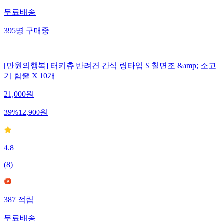
무료배송
395
명
구매중
[만원의행복] 터키츄 반려견 간식 링타입 S 칠면조 &amp; 소고
기 힘줄 X 10개
21,000
원
39
%
12,900
원
4.8
(
8
)
387
적립
무료배송