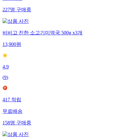
227
명
구매중
비비고 진한 소고기미역국 500g x3개
13,900
원
4.9
(
9
)
417
적립
무료배송
158
명
구매중