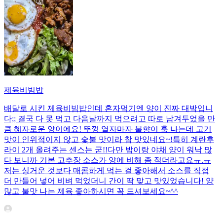
제육비빔밥
배달로 시킨 제육비빔밥인데 혼자먹기엔 양이 진짜 대박입니
다;; 결국 다 못 먹고 다음날까지 먹으려고 따로 남겨두었을 만
큼 혜자로운 양이에요! 뚜껑 열자마자 불향이 훅 나는데 고기
맛이 인위적이지 않고 숯불 맛이라 참 맛있네요~!특히 계란후
라이 2개 올려주는 센스는 굳!! ​다만 밥이랑 야채 양이 워낙 많
다 보니까 기본 고추장 소스가 양에 비해 좀 적더라고요ㅠ.ㅠ
저는 싱거운 것보다 매콤하게 먹는 걸 좋아해서 소스를 직접
더 만들어 넣어 비벼 먹었더니 간이 딱 맞고 맛있었습니다! 양
많고 불맛 나는 제육 좋아하시면 꼭 드셔보세요~^^