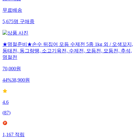
무료배송
5,675
명
구매중
★명절준비★손수 뒤집어 모듬 수제전 5종 1kg 외 / 오색꼬지,
동태전, 동그랑땡, 소고기육전, 수제전, 모듬전, 모둠전, 추석,
명절전
70,000
원
44
%
38,900
원
4.6
(
87
)
1,167
적립