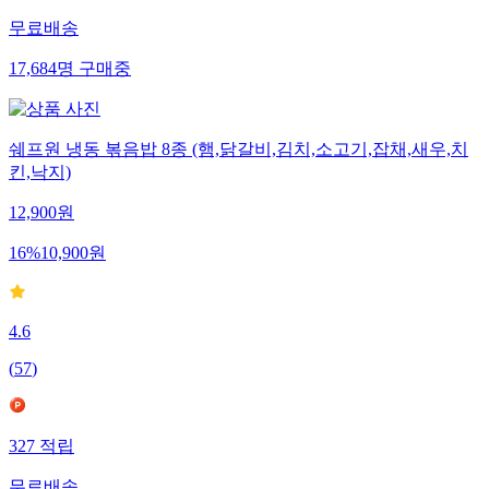
무료배송
17,684
명
구매중
쉐프원 냉동 볶음밥 8종 (햄,닭갈비,김치,소고기,잡채,새우,치
킨,낙지)
12,900
원
16
%
10,900
원
4.6
(
57
)
327
적립
무료배송