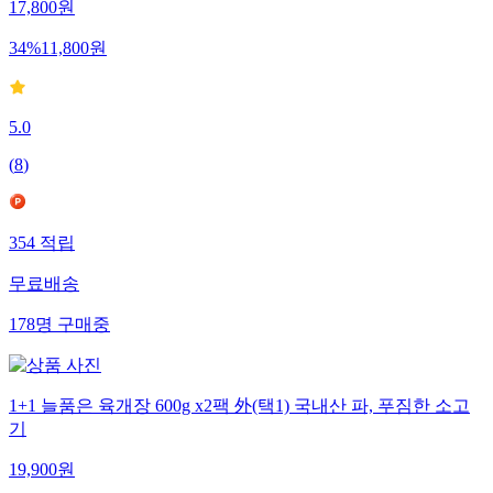
17,800
원
34
%
11,800
원
5.0
(
8
)
354
적립
무료배송
178
명
구매중
1+1 늘품은 육개장 600g x2팩 外(택1) 국내산 파, 푸짐한 소고
기
19,900
원