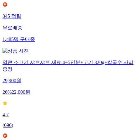
345
적립
무료배송
1,485
명
구매중
얼큰 소고기 샤브샤브 재료 4~5인분+고기 320g+칼국수 사리
증정
29,900
원
26
%
22,000
원
4.7
(
696
)