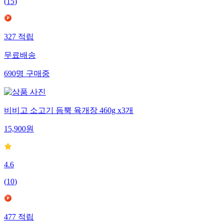
(
15
)
327
적립
무료배송
690
명
구매중
비비고 소고기 듬뿍 육개장 460g x3개
15,900
원
4.6
(
10
)
477
적립