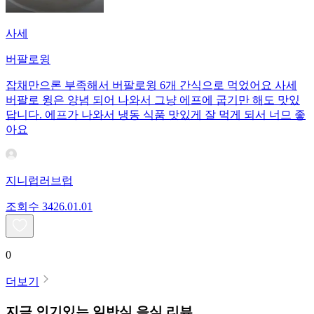
사세
버팔로윙
잡채만으론 부족해서 버팔로윙 6개 간식으로 먹었어요 사세
버팔로 윙은 양념 되어 나와서 그냥 에프에 굽기만 해도 맛있
답니다. 에프가 나와서 냉동 식품 맛있게 잘 먹게 되서 너므 좋
아요
지니럽러브럽
조회수
34
26.01.01
0
더보기
지금 인기있는
일반식
음식 리뷰