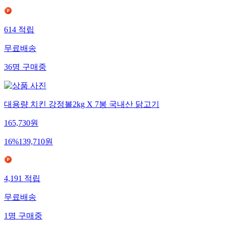
614
적립
무료배송
36
명
구매중
대용량 치킨 강정볼2kg X 7봉 국내산 닭고기
165,730
원
16
%
139,710
원
4,191
적립
무료배송
1
명
구매중