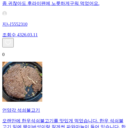
좀 귀찮아도 후라이팬에 노릇하게구워 먹었어요.
지니5552310
조회수
43
26.03.11
0
언양각 석쇠불고기
오랜만에 한우석쇠불고기를 맛있게 먹었습니다. 한우 석쇠불
고기 밑에 팽이버섯이랑 잘게썬 파와마늘이 들어 있습니다. 한