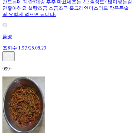
만드는데 계란5개랑 후추 마요네즈는 2큰술정도? 많이넣는걸
안좋아해요 설탕조금 소금조금 홀그레인머스터드 작은큰술
딱 요렇게 넣으면 됩니다.
똘맹
조회수
1.9만
25.08.29
999+