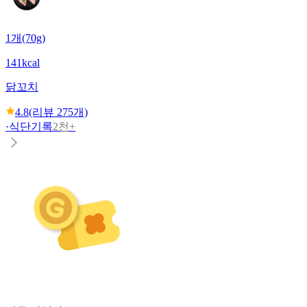
1개(70g)
141kcal
닭꼬치
4.8
(리뷰
275
개)
·
식단기록
2천+