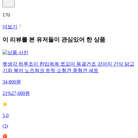
170
더보기
이 리뷰를 본 유저들이 관심있어 한 상품
펫생각 하루조이 한입쏙쏙 쪼꼬미 동결건조 강아지 간식 닭고
기와 북어 노즈워크 트릿 소형견 중형견 세트
34,800
원
21
%
27,600
원
5.0
(
3
)