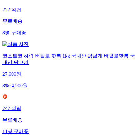
252
적립
무료배송
8
명
구매중
코스트코 하림 버팔로 핫봉 1kg 국내산 닭날개 버팔로핫봉 국
내산 닭고기
27,000
원
8
%
24,900
원
747
적립
무료배송
11
명
구매중