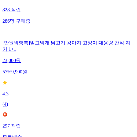
828
적립
286
명
구매중
[만원의행복]믿고먹개 닭고기 강아지 고양이 대용량 간식 져
키 1+1
23,000
원
57
%
9,900
원
4.3
(
4
)
297
적립