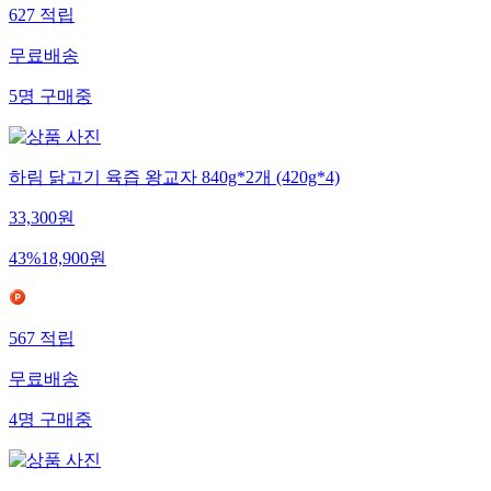
627
적립
무료배송
5
명
구매중
하림 닭고기 육즙 왕교자 840g*2개 (420g*4)
33,300
원
43
%
18,900
원
567
적립
무료배송
4
명
구매중