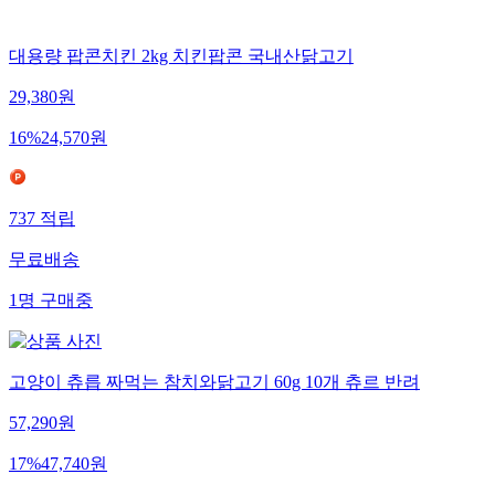
대용량 팝콘치킨 2kg 치킨팝콘 국내산닭고기
29,380
원
16
%
24,570
원
737
적립
무료배송
1
명
구매중
고양이 츄릅 짜먹는 참치와닭고기 60g 10개 츄르 반려
57,290
원
17
%
47,740
원