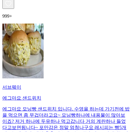
999+
서브웨이
에그마요 샌드위치
에그마요 모닝빵 샌드위치 입니다. 수영을 하는데 가기전에 밥
을 먹으면 좀 무겁더라고요~ 모닝빵하나에 내용물이 많아보
이죠? 저거 하나에 두유하나 먹고갑니다 거의 계란하나 들었
다고보면됩니다~ 포만감은 정말 엄청나구요 레시피는 빵5개