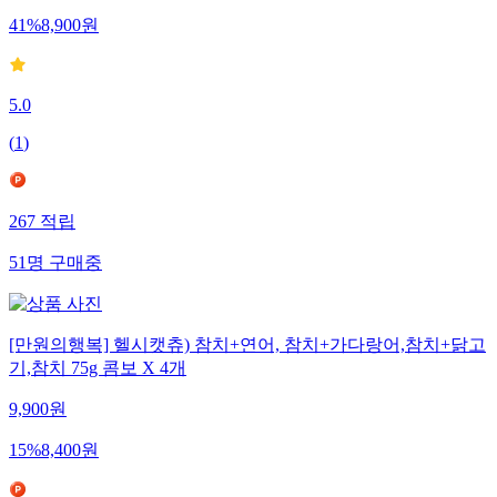
41
%
8,900
원
5.0
(
1
)
267
적립
51
명
구매중
[만원의행복] 헬시캣츄) 참치+연어, 참치+가다랑어,참치+닭고
기,참치 75g 콤보 X 4개
9,900
원
15
%
8,400
원