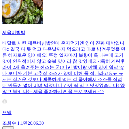
제육비빔밥
배달로 시킨 제육비빔밥인데 혼자먹기엔 양이 진짜 대박입니
다;; 결국 다 못 먹고 다음날까지 먹으려고 따로 남겨두었을 만
큼 혜자로운 양이에요! 뚜껑 열자마자 불향이 훅 나는데 고기
맛이 인위적이지 않고 숯불 맛이라 참 맛있네요~!특히 계란후
라이 2개 올려주는 센스는 굳!! ​다만 밥이랑 야채 양이 워낙 많
다 보니까 기본 고추장 소스가 양에 비해 좀 적더라고요ㅠ.ㅠ
저는 싱거운 것보다 매콤하게 먹는 걸 좋아해서 소스를 직접
더 만들어 넣어 비벼 먹었더니 간이 딱 맞고 맛있었습니다! 양
많고 불맛 나는 제육 좋아하시면 꼭 드셔보세요~^^
으앵
조회수
1.1만
26.06.30