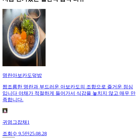
명란아보카도덮밥
짭조름한 명란과 부드러운 아보카도의 조합으로 즐거운 점심
입니다 야채가 적절하게 들어가서 식감을 놓치지 않고 매우 만
족합니다.
귀염그잡채1
조회수
9.5만
25.08.28