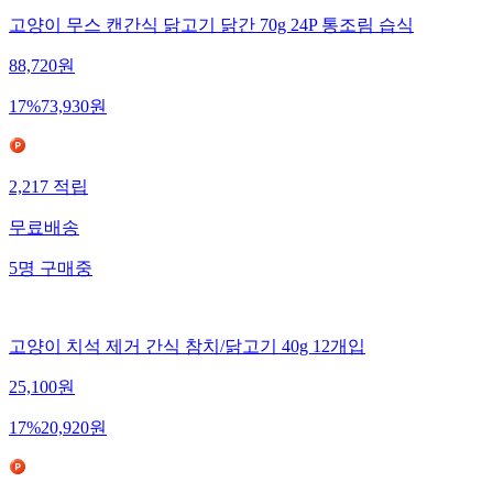
고양이 무스 캔간식 닭고기 닭간 70g 24P 통조림 습식
88,720
원
17
%
73,930
원
2,217
적립
무료배송
5
명
구매중
고양이 치석 제거 간식 참치/닭고기 40g 12개입
25,100
원
17
%
20,920
원