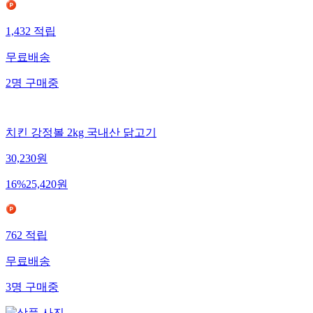
1,432
적립
무료배송
2
명
구매중
치킨 강정볼 2kg 국내산 닭고기
30,230
원
16
%
25,420
원
762
적립
무료배송
3
명
구매중