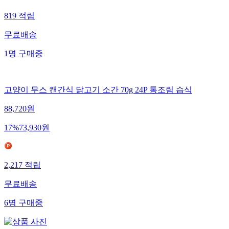
819
적립
무료배송
1
명
구매중
고양이 무스 캔간식 닭고기 소간 70g 24P 통조림 습식
88,720
원
17
%
73,930
원
2,217
적립
무료배송
6
명
구매중