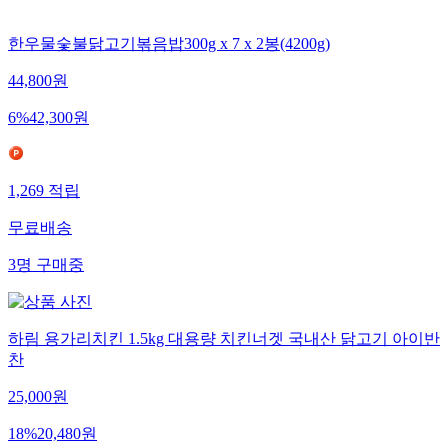
한우물숯불닭고기볶음밥300g x 7 x 2봉(4200g)
44,800
원
6
%
42,300
원
1,269
적립
무료배송
3
명
구매중
하림 용가리치킨 1.5kg 대용량 치킨너겟 국내산 닭고기 아이반
찬
25,000
원
18
%
20,480
원