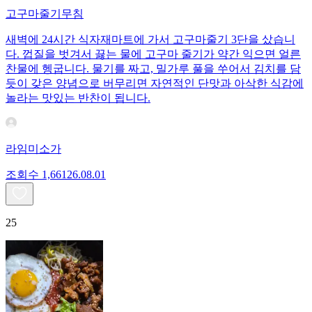
고구마줄기무침
새벽에 24시간 식자재마트에 가서 고구마줄기 3단을 샀습니
다. 껍질을 벗겨서 끓는 물에 고구마 줄기가 약간 익으면 얼른
찬물에 헹굽니다. 물기를 짜고, 밀가루 풀을 쑤어서 김치를 담
듯이 갖은 양념으로 버무리면 자연적인 단맛과 아삭한 식감에
놀라는 맛있는 반찬이 됩니다.
라임미소가
조회수
1,661
26.08.01
25