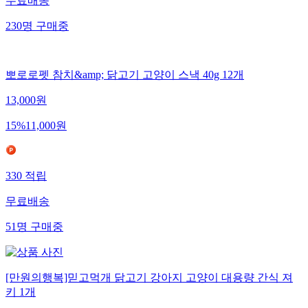
무료배송
230
명
구매중
뽀로로펫 참치&amp; 닭고기 고양이 스낵 40g 12개
13,000
원
15
%
11,000
원
330
적립
무료배송
51
명
구매중
[만원의행복]믿고먹개 닭고기 강아지 고양이 대용량 간식 져
키 1개