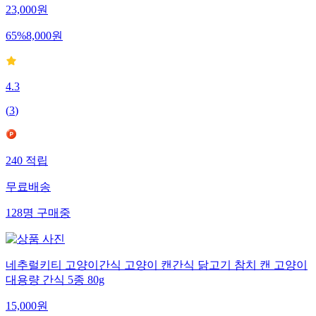
23,000
원
65
%
8,000
원
4.3
(
3
)
240
적립
무료배송
128
명
구매중
네추럴키티 고양이간식 고양이 캔간식 닭고기 참치 캔 고양이
대용량 간식 5종 80g
15,000
원