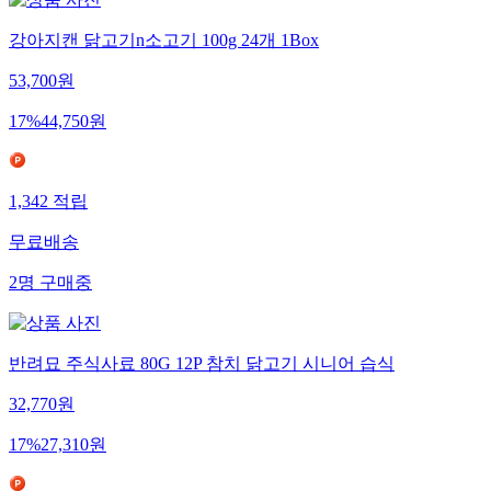
강아지캔 닭고기n소고기 100g 24개 1Box
53,700
원
17
%
44,750
원
1,342
적립
무료배송
2
명
구매중
반려묘 주식사료 80G 12P 참치 닭고기 시니어 습식
32,770
원
17
%
27,310
원