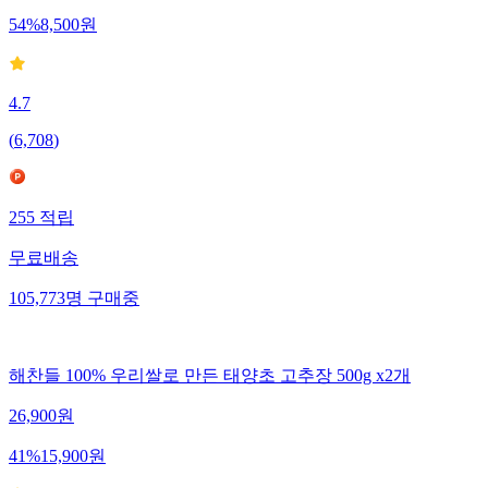
54
%
8,500
원
4.7
(
6,708
)
255
적립
무료배송
105,773
명
구매중
해찬들 100% 우리쌀로 만든 태양초 고추장 500g x2개
26,900
원
41
%
15,900
원