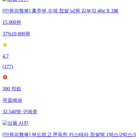
[만원의행복] 홍주부 수제 찹쌀 남원 김부각 40g X 3봉
15,900
원
37
%
10,000
원
4.7
(
177
)
300
적립
무료배송
32,540
명
구매중
[만원의행복] 부드럽고 쫀득한 카스테라 찹쌀떡 1박스/2박스/3