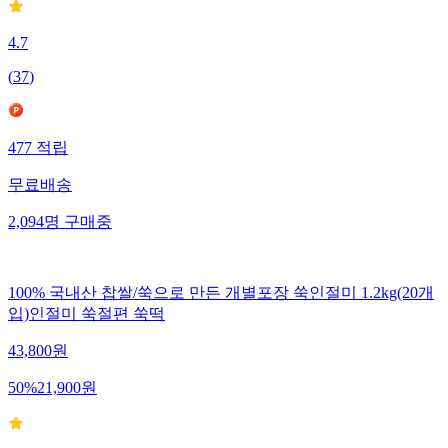
4.7
(
37
)
477
적립
무료배송
2,094
명
구매중
100% 국내산 찹쌀/쑥으로 만든 개별포장 쑥인절미 1.2kg(20개
입)인절미 쑥절편 쑥떡
43,800
원
50
%
21,900
원