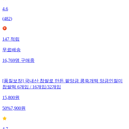
4.6
(
482
)
147
적립
무료배송
16,769
명
구매중
[품질보장] 국내산 찹쌀로 만든 팥앙금 콩쑥개떡 앙금인절미
찹쌀떡 6개입 / 16개입/32개입
15,800
원
50
%
7,900
원