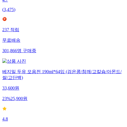
4.7
(
3,475
)
237
적립
무료배송
301,866
명
구매중
베지밀 두유 모음전 190ml*64입 (검은콩/참깨/고칼슘/아몬드/
쌀/고단백)
33,600
원
23
%
25,900
원
4.8