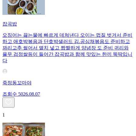
잡곡밥
오징어는 끓는물에 빠르게 데쳐낸다 오이는 껍질 벗겨서 준비
하고 애호박볶음과 단호박샐러드 김.공심채볶음도 준비하고
꽈리고추 썰어서 멸치 넣고 짭짤하게 양념장 도 준비 귀리와
율무 검정쌀등이 들어간 잡곡밥과 함께 맛있는 한끼 뚝딱입니
다
죽정동꼬마야
조회수
50
26.08.07
1