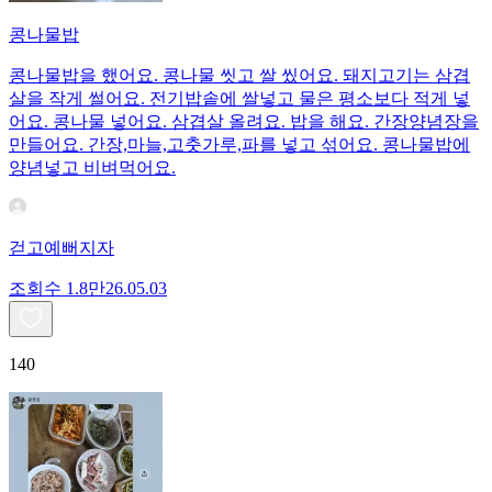
콩나물밥
콩나물밥을 했어요. 콩나물 씻고 쌀 씼어요. 돼지고기는 삼겹
살을 작게 썰어요. 전기밥솥에 쌀넣고 물은 평소보다 적게 넣
어요. 콩나물 넣어요. 삼겹살 올려요. 밥을 해요. 간장양념장을
만들어요. 간장,마늘,고춧가루,파를 넣고 섞어요. 콩나물밥에
양념넣고 비벼먹어요.
걷고예뻐지자
조회수
1.8만
26.05.03
140