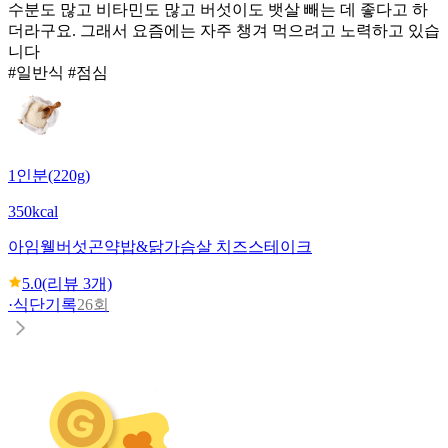
수분도 많고 비타민도 많고 버섯이도 뱃살 빼는 데 좋다고 하
더라구요. 그래서 요즘에는 자주 챙겨 먹으려고 노력하고 있습
니다
#일반식 #점심
1인분(220g)
350kcal
아임웰
버섯곤약밥&닭가슴살 치즈스테이크
5.0
(리뷰
3
개)
·
식단기록
26회