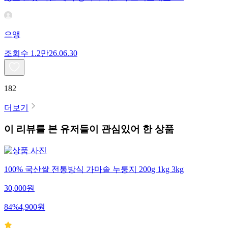
으앵
조회수
1.2만
26.06.30
182
더보기
이 리뷰를 본 유저들이 관심있어 한 상품
100% 국산쌀 전통방식 가마솥 누룽지 200g 1kg 3kg
30,000
원
84
%
4,900
원