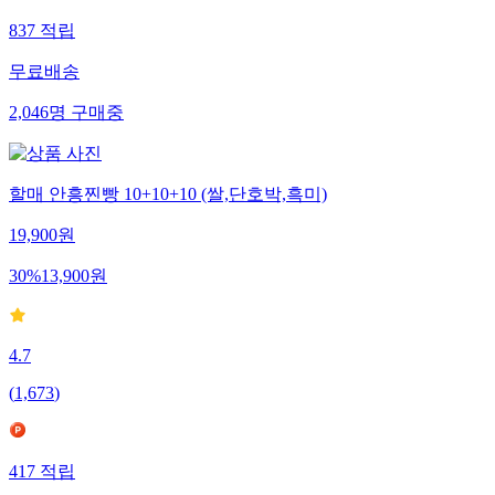
837
적립
무료배송
2,046
명
구매중
할매 안흥찐빵 10+10+10 (쌀,단호박,흑미)
19,900
원
30
%
13,900
원
4.7
(
1,673
)
417
적립