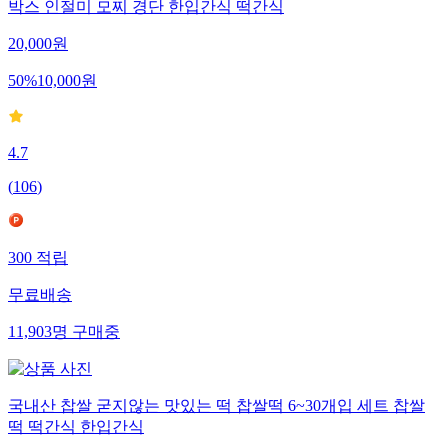
박스 인절미 모찌 경단 한입간식 떡간식
20,000
원
50
%
10,000
원
4.7
(
106
)
300
적립
무료배송
11,903
명
구매중
국내산 찹쌀 굳지않는 맛있는 떡 찹쌀떡 6~30개입 세트 찹쌀
떡 떡간식 한입간식