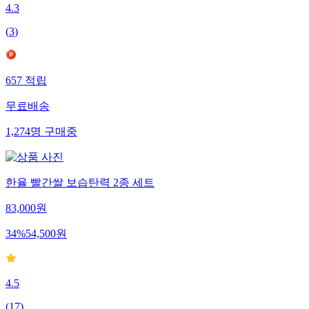
4.3
(
3
)
657
적립
무료배송
1,274
명
구매중
한율 빨간쌀 보습탄력 2종 세트
83,000
원
34
%
54,500
원
4.5