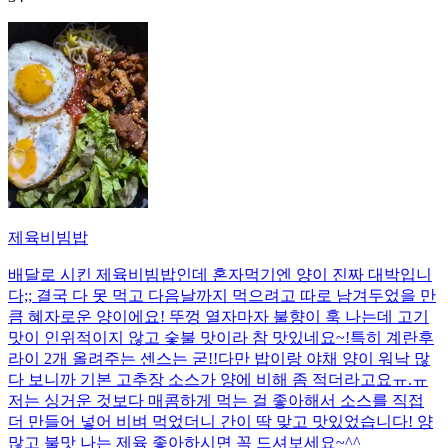
제육비빔밥
배달로 시킨 제육비빔밥인데 혼자먹기엔 양이 진짜 대박입니
다;; 결국 다 못 먹고 다음날까지 먹으려고 따로 남겨두었을 만
큼 혜자로운 양이에요! 뚜껑 열자마자 불향이 훅 나는데 고기
맛이 인위적이지 않고 숯불 맛이라 참 맛있네요~!특히 계란후
라이 2개 올려주는 센스는 굳!! ​다만 밥이랑 야채 양이 워낙 많
다 보니까 기본 고추장 소스가 양에 비해 좀 적더라고요ㅠ.ㅠ
저는 싱거운 것보다 매콤하게 먹는 걸 좋아해서 소스를 직접
더 만들어 넣어 비벼 먹었더니 간이 딱 맞고 맛있었습니다! 양
많고 불맛 나는 제육 좋아하시면 꼭 드셔보세요~^^