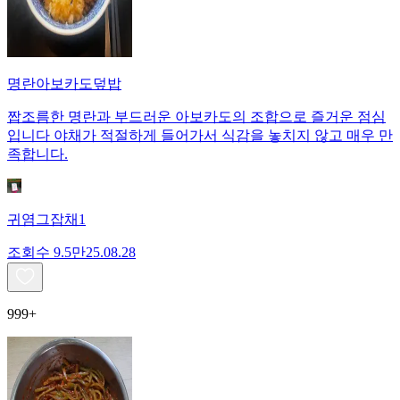
명란아보카도덮밥
짭조름한 명란과 부드러운 아보카도의 조합으로 즐거운 점심
입니다 야채가 적절하게 들어가서 식감을 놓치지 않고 매우 만
족합니다.
귀염그잡채1
조회수
9.5만
25.08.28
999+