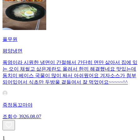
풀무원
평양냉면
폭염이라 시원한 냉면이 간절해서 간단히 면만 삶아서 집에 있
는 오이 채썰고 삶은계란도 올려서 한끼 해결했네요 맛있는데
동치미 베이스 국물이 많이 짜서 아쉬웠어요 겨자소스가 첨부
되어있어서 식초만 두방울 곁들여서 잘 먹었어요~~~~~^^
죽정동꼬마야
조회수
39
26.08.07
1