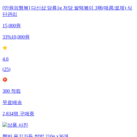
[만원의행복] 다신샵 당류1g 저당 쌀떡볶이 3팩(매콤/로제) 식
단관리
15,000
원
33
%
10,000
원
4.6
(
25
)
300
적립
무료배송
2,834
명
구매중