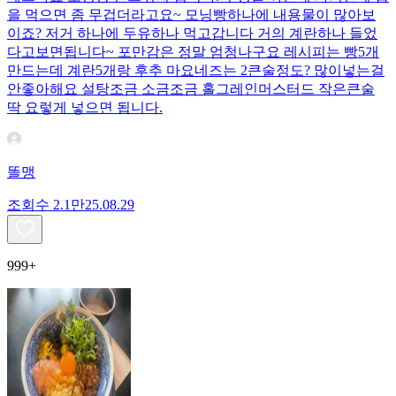
을 먹으면 좀 무겁더라고요~ 모닝빵하나에 내용물이 많아보
이죠? 저거 하나에 두유하나 먹고갑니다 거의 계란하나 들었
다고보면됩니다~ 포만감은 정말 엄청나구요 레시피는 빵5개
만드는데 계란5개랑 후추 마요네즈는 2큰술정도? 많이넣는걸
안좋아해요 설탕조금 소금조금 홀그레인머스터드 작은큰술
딱 요렇게 넣으면 됩니다.
똘맹
조회수
2.1만
25.08.29
999+