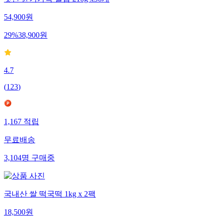
햇반 윤기가득 쌀밥 210g x36개
54,900
원
29
%
38,900
원
4.7
(
123
)
1,167
적립
무료배송
3,104
명
구매중
국내산 쌀 떡국떡 1kg x 2팩
18,500
원