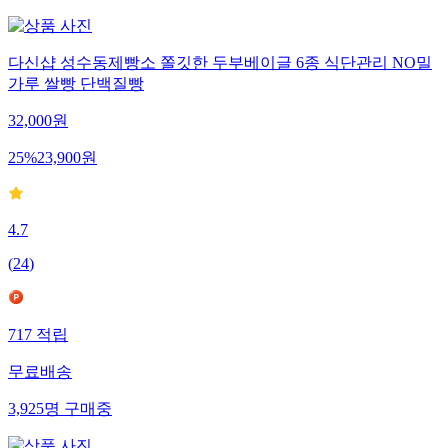
다신샵 성수동제빵소 쫄깃한 두부베이글 6종 식단관리 NO밀
가루 쌀빵 단백질빵
32,000
원
25
%
23,900
원
4.7
(
24
)
717
적립
무료배송
3,925
명
구매중