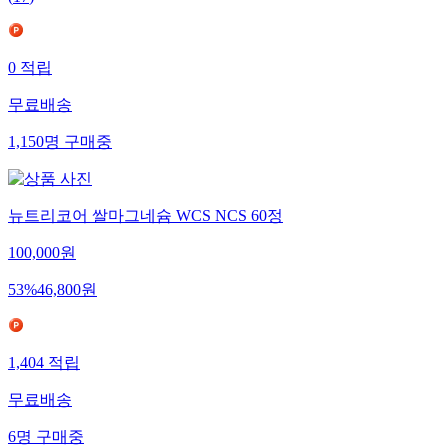
(
17
)
0
적립
무료배송
1,150
명
구매중
뉴트리코어 쌀마그네슘 WCS NCS 60정
100,000
원
53
%
46,800
원
1,404
적립
무료배송
6
명
구매중