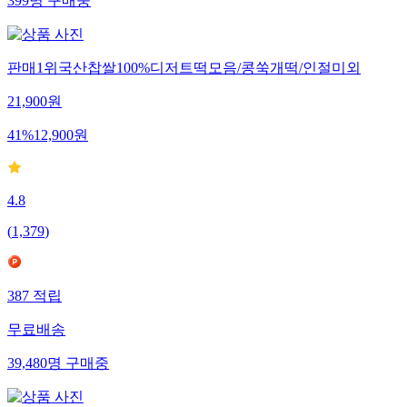
399
명
구매중
판매1위국산찹쌀100%디저트떡모음/콩쑥개떡/인절미외
21,900
원
41
%
12,900
원
4.8
(
1,379
)
387
적립
무료배송
39,480
명
구매중