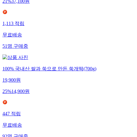
21
%
37,100
원
1,113
적립
무료배송
51
명
구매중
100% 국내산 쌀과 쑥으로 만든 쑥개떡(700g)
19,900
원
25
%
14,900
원
447
적립
무료배송