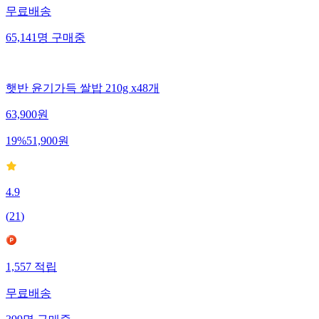
무료배송
65,141
명
구매중
햇반 윤기가득 쌀밥 210g x48개
63,900
원
19
%
51,900
원
4.9
(
21
)
1,557
적립
무료배송