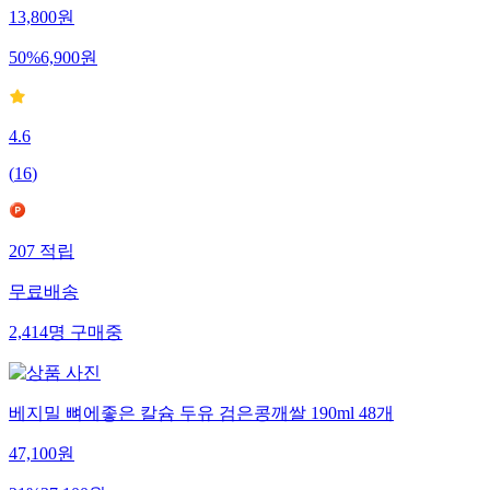
13,800
원
50
%
6,900
원
4.6
(
16
)
207
적립
무료배송
2,414
명
구매중
베지밀 뼈에좋은 칼슘 두유 검은콩깨쌀 190ml 48개
47,100
원