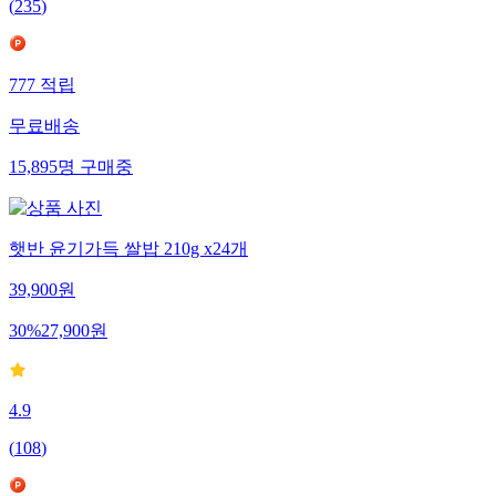
(
235
)
777
적립
무료배송
15,895
명
구매중
햇반 윤기가득 쌀밥 210g x24개
39,900
원
30
%
27,900
원
4.9
(
108
)