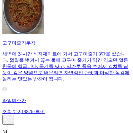
고구마줄기무침
새벽에 24시간 식자재마트에 가서 고구마줄기 3단을 샀습니
다. 껍질을 벗겨서 끓는 물에 고구마 줄기가 약간 익으면 얼른
찬물에 헹굽니다. 물기를 짜고, 밀가루 풀을 쑤어서 김치를 담
듯이 갖은 양념으로 버무리면 자연적인 단맛과 아삭한 식감에
놀라는 맛있는 반찬이 됩니다.
라임미소가
조회수
2,198
26.08.01
34