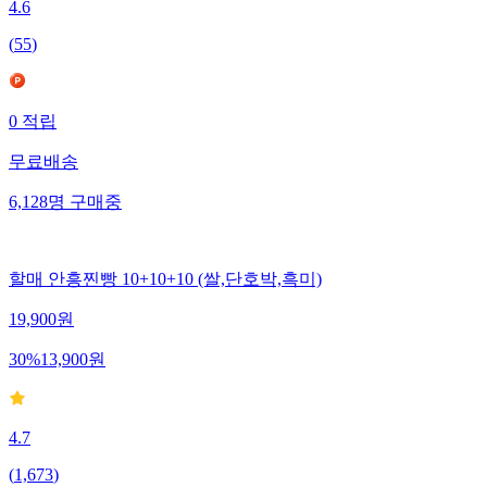
4.6
(
55
)
0
적립
무료배송
6,128
명
구매중
할매 안흥찐빵 10+10+10 (쌀,단호박,흑미)
19,900
원
30
%
13,900
원
4.7
(
1,673
)