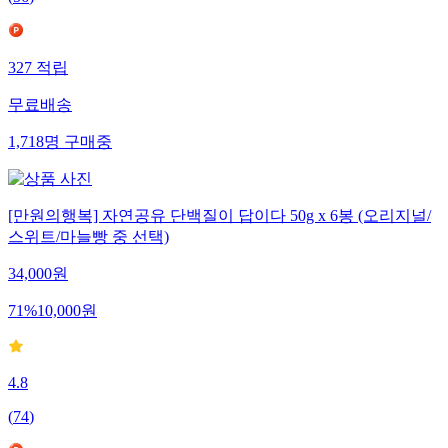
(
56
)
327
적립
무료배송
1,718
명
구매중
[만원의행복] 자연공유 단백질이 답이다 50g x 6봉 (오리지널/
스위트/마늘빵 중 선택)
34,000
원
71
%
10,000
원
4.8
(
74
)