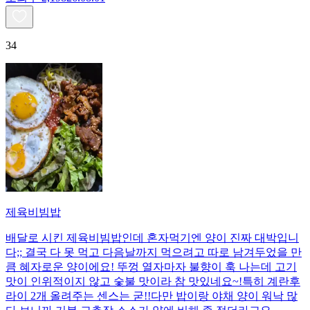
34
제육비빔밥
배달로 시킨 제육비빔밥인데 혼자먹기엔 양이 진짜 대박입니
다;; 결국 다 못 먹고 다음날까지 먹으려고 따로 남겨두었을 만
큼 혜자로운 양이에요! 뚜껑 열자마자 불향이 훅 나는데 고기
맛이 인위적이지 않고 숯불 맛이라 참 맛있네요~!특히 계란후
라이 2개 올려주는 센스는 굳!! ​다만 밥이랑 야채 양이 워낙 많