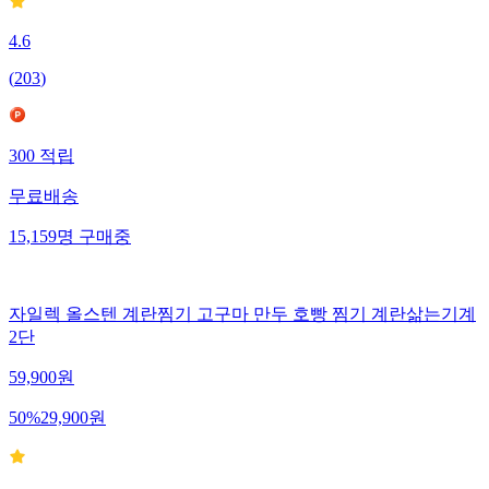
4.6
(
203
)
300
적립
무료배송
15,159
명
구매중
자일렉 올스텐 계란찜기 고구마 만두 호빵 찜기 계란삶는기계
2단
59,900
원
50
%
29,900
원