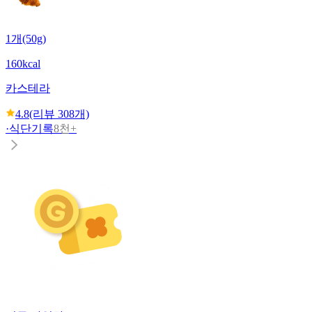
1개(50g)
160kcal
카스테라
4.8
(리뷰
308
개)
·
식단기록
8천+