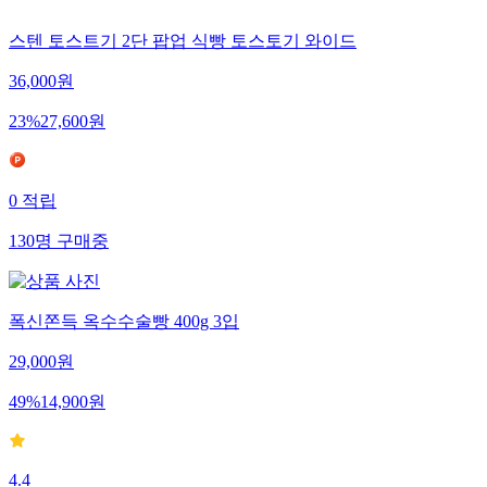
스텐 토스트기 2단 팝업 식빵 토스토기 와이드
36,000
원
23
%
27,600
원
0
적립
130
명
구매중
폭신쫀득 옥수수술빵 400g 3입
29,000
원
49
%
14,900
원