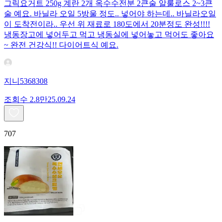
그릭요거트 250g 계란 2개 옥수수전분 2큰술 알룰로스 2~3큰
술 예요. 바닐라 오일 5방울 정도.. 넣어야 하는데.. 바닐라오일
이 도착전이라.. 우선 위 재료로 180도에서 20분정도 완성!!!!
냉동장고에 넣어두고 먹고 냉동실에 넣어놓고 먹어도 좋아요
~ 완전 건강식!! 다이어트식 예요.
지니5368308
조회수
2.8만
25.09.24
707