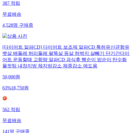
387
적립
무료배송
4,528
명
구매중
[다이어트 알파CD] 다이어트 보조제 알파CD 특허유산균함유
뱃살 배둘레 허리둘레 팔뚝살 등살 허벅지 살빼기 단기간다이
어트 운동할때 고함량 알파CD 과식후 빵순이 밥순이 탄수화
물컷팅 내장지방 체지방감소 체중감소 에도움
50,000
원
63
%
18,750
원
562
적립
무료배송