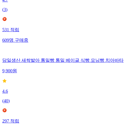
4.7
(
3
)
531
적립
609
명
구매중
당일생산 새싹발아 통밀빵 통밀 베이글 식빵 모닝빵 치아바타
9,900
원
4.6
(
40
)
297
적립