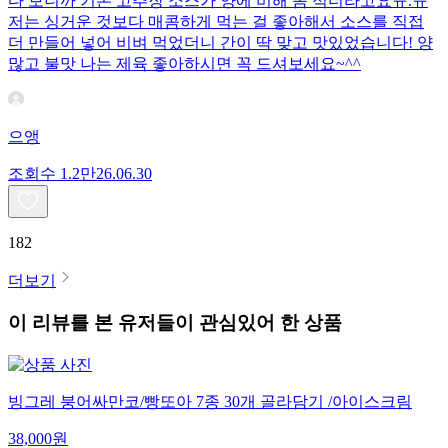
다 보니까 기본 고추장 소스가 양에 비해 좀 적더라고요ㅠ.ㅠ
저는 싱거운 것보다 매콤하게 먹는 걸 좋아해서 소스를 직접
더 만들어 넣어 비벼 먹었더니 간이 딱 맞고 맛있었습니다! 양
많고 불맛 나는 제육 좋아하시면 꼭 드셔보세요~^^
으앵
조회수
1.2만
26.06.30
182
더보기
이 리뷰를 본 유저들이 관심있어 한 상품
빙그레 붕어싸만코/빵또아 7종 30개 골라담기 /아이스크림
38,000
원