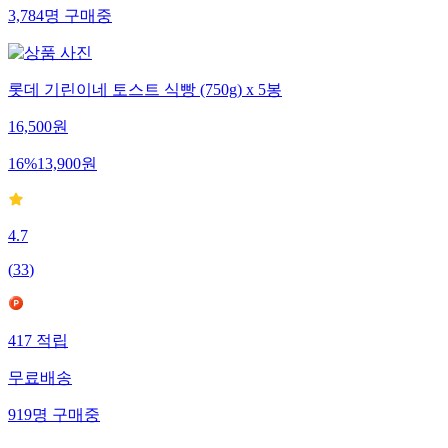
3,784
명
구매중
롯데 기린이네 토스트 식빵 (750g) x 5봉
16,500
원
16
%
13,900
원
4.7
(
33
)
417
적립
무료배송
919
명
구매중