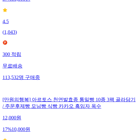
4.5
(
1,043
)
300
적립
무료배송
113,532
명
구매중
[만원의행복] 아르토스 천연발효종 통밀빵 10종 3팩 골라담기
/ 주문후제빵 모닝빵 식빵 카카오 흑임자 옥수
12,000
원
17
%
10,000
원