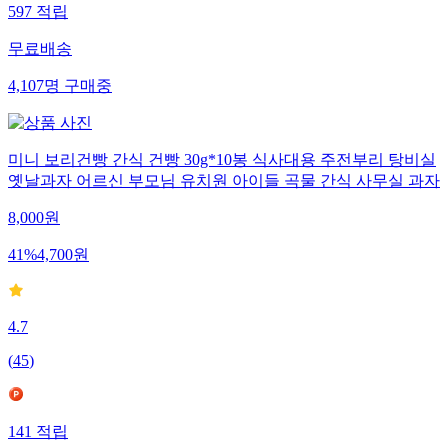
597
적립
무료배송
4,107
명
구매중
미니 보리건빵 간식 건빵 30g*10봉 식사대용 주전부리 탕비실
옛날과자 어르신 부모님 유치원 아이들 곡물 간식 사무실 과자
8,000
원
41
%
4,700
원
4.7
(
45
)