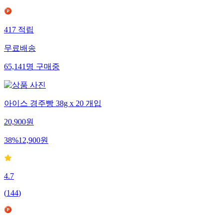
417
적립
무료배송
65,141
명
구매중
아이스 경주빵 38g x 20 개입
20,900
원
38
%
12,900
원
4.7
(
144
)