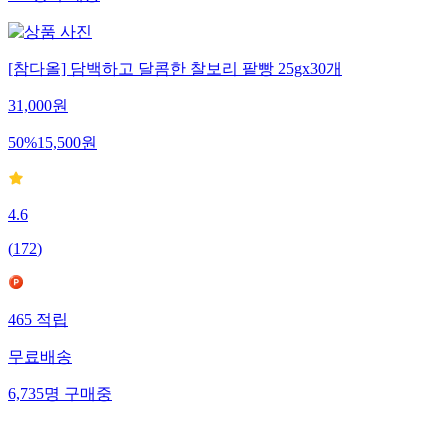
141
명
구매중
[참다올] 담백하고 달콤한 찰보리 팥빵 25gx30개
31,000
원
50
%
15,500
원
4.6
(
172
)
465
적립
무료배송
6,735
명
구매중