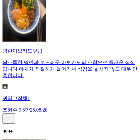
명란아보카도덮밥
짭조름한 명란과 부드러운 아보카도의 조합으로 즐거운 점심
입니다 야채가 적절하게 들어가서 식감을 놓치지 않고 매우 만
족합니다.
귀염그잡채1
조회수
9.5만
25.08.28
999+