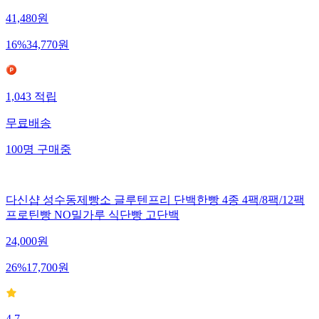
41,480
원
16
%
34,770
원
1,043
적립
무료배송
100
명
구매중
다신샵 성수동제빵소 글루텐프리 단백한빵 4종 4팩/8팩/12팩
프로틴빵 NO밀가루 식단빵 고단백
24,000
원
26
%
17,700
원