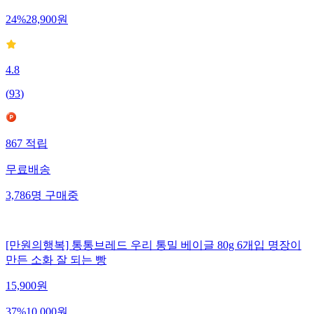
24
%
28,900
원
4.8
(
93
)
867
적립
무료배송
3,786
명
구매중
[만원의행복] 통통브레드 우리 통밀 베이글 80g 6개입 명장이
만든 소화 잘 되는 빵
15,900
원
37
%
10,000
원