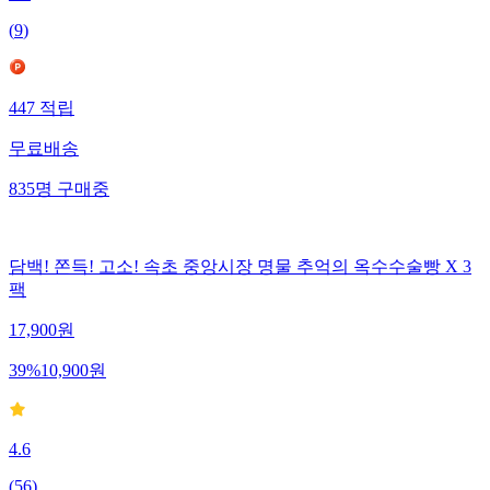
4.4
(
9
)
447
적립
무료배송
835
명
구매중
담백! 쫀득! 고소! 속초 중앙시장 명물 추억의 옥수수술빵 X 3
팩
17,900
원
39
%
10,900
원
4.6