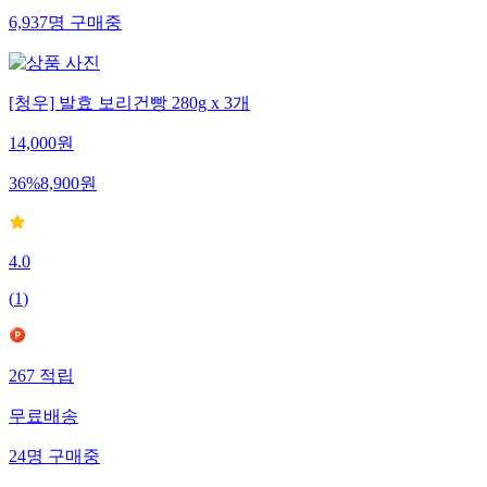
141
적립
6,937
명
구매중
[청우] 발효 보리건빵 280g x 3개
14,000
원
36
%
8,900
원
4.0
(
1
)
267
적립
무료배송
24
명
구매중