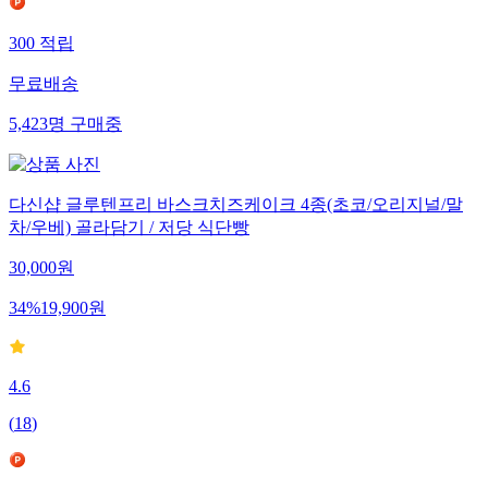
300
적립
무료배송
5,423
명
구매중
다신샵 글루텐프리 바스크치즈케이크 4종(초코/오리지널/말
차/우베) 골라담기 / 저당 식단빵
30,000
원
34
%
19,900
원
4.6
(
18
)