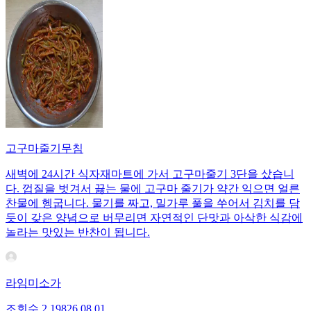
고구마줄기무침
새벽에 24시간 식자재마트에 가서 고구마줄기 3단을 샀습니
다. 껍질을 벗겨서 끓는 물에 고구마 줄기가 약간 익으면 얼른
찬물에 헹굽니다. 물기를 짜고, 밀가루 풀을 쑤어서 김치를 담
듯이 갖은 양념으로 버무리면 자연적인 단맛과 아삭한 식감에
놀라는 맛있는 반찬이 됩니다.
라임미소가
조회수
2,198
26.08.01