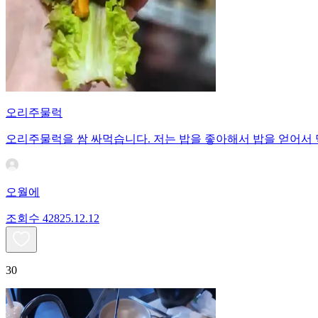
오리주물럭
오리주물럭을 쌈 싸먹습니다. 저는 밥을 좋아해서 밥을 얻어서
오월에
조회수
428
25.12.12
30