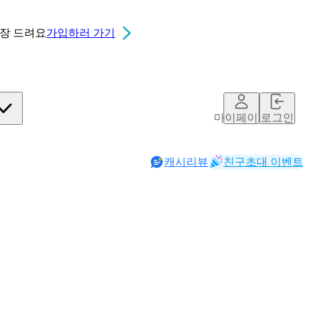
0장
드려요
가입하러 가기
마이페이지
로그인
캐시리뷰
친구초대 이벤트