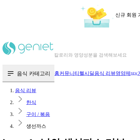
신규 회원 
칼로리와 영양성분을 검색해보세요
혈당 · 다이어트 음식 검색해보세요
음식 · 영양제 리뷰를 찾아보세요
음식 카테고리
홈
커뮤니티
헬시딜
음식 리뷰
영양제
NEW
음식 리뷰
한식
구이 / 볶음
생선까스