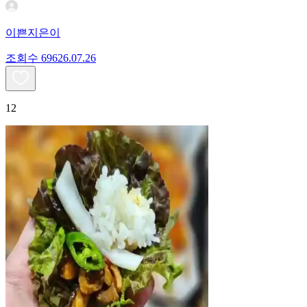
이쁜지은이
조회수
696
26.07.26
12