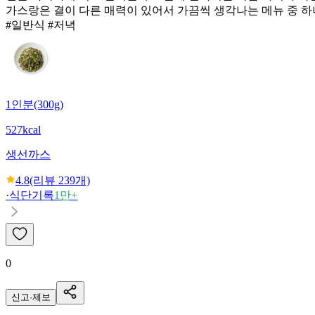
가스랑은 결이 다른 매력이 있어서 가끔씩 생각나는 메뉴 중 하
#일반식 #저녁
1인분(300g)
527kcal
생선까스
4.8
(리뷰
239
개)
·
식단기록
1만+
0
신고·제보