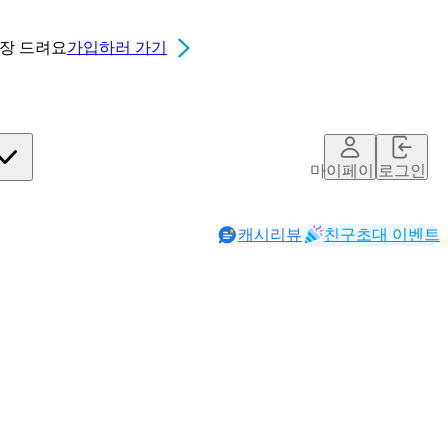
0장
드려요
가입하러 가기
마이페이지
로그인
캐시리뷰
친구초대 이벤트