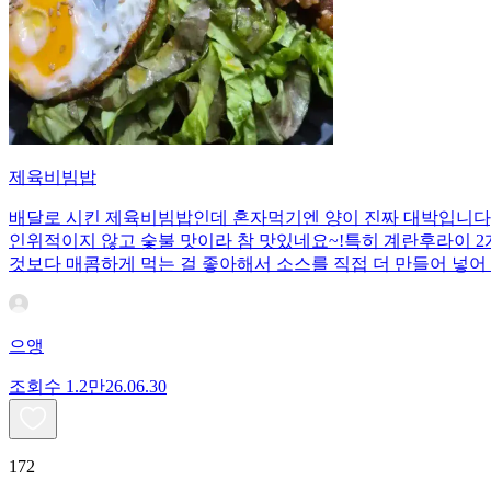
제육비빔밥
배달로 시킨 제육비빔밥인데 혼자먹기엔 양이 진짜 대박입니다;;
인위적이지 않고 숯불 맛이라 참 맛있네요~!특히 계란후라이 2개
것보다 매콤하게 먹는 걸 좋아해서 소스를 직접 더 만들어 넣어 
으앵
조회수
1.2만
26.06.30
172