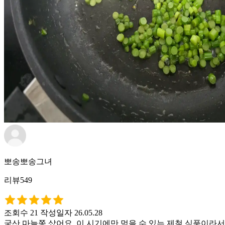
뽀송뽀송그녀
리뷰549
조회수 21
작성일자 26.05.28
국산 마늘쫑 샀어요. 이 시기에만 먹을 수 있는 제철 식품이라서