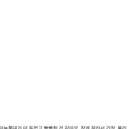
마늘쫑대가 더 두껍고 뻗뻗한 것 같아요. 작게 잘라서 간장, 올리