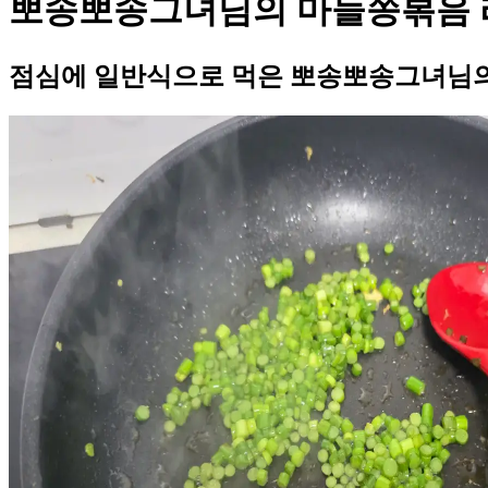
뽀송뽀송그녀님의 마늘쫑볶음 
점심에 일반식으로 먹은 뽀송뽀송그녀님의