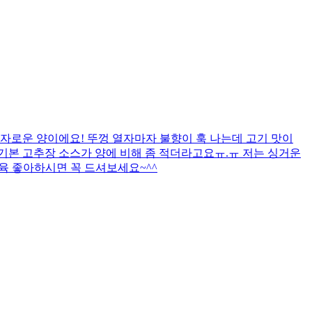
자로운 양이에요! 뚜껑 열자마자 불향이 훅 나는데 고기 맛이
까 기본 고추장 소스가 양에 비해 좀 적더라고요ㅠ.ㅠ 저는 싱거운
제육 좋아하시면 꼭 드셔보세요~^^