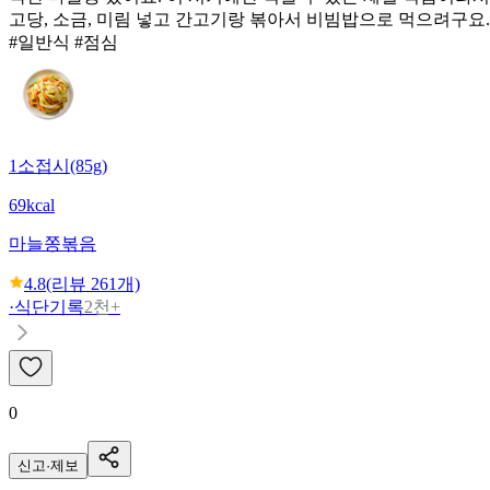
고당, 소금, 미림 넣고 간고기랑 볶아서 비빔밥으로 먹으려구요.
#일반식 #점심
1소접시(85g)
69kcal
마늘쫑볶음
4.8
(리뷰
261
개)
·
식단기록
2천+
0
신고·제보