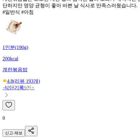
단하지만 영양 균형이 좋아 바쁜 날 식사로 만족스러웠습니다.
#일반식 #아침
1인분(190g)
200kcal
계란볶음밥
4.8
(리뷰
193
개)
·
식단기록
9천+
0
신고·제보