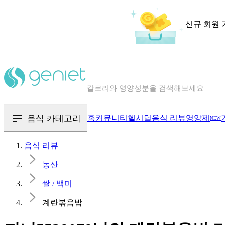
신규 회원 
칼로리와 영양성분을 검색해보세요
혈당 · 다이어트 음식 검색해보세요
음식 · 영양제 리뷰를 찾아보세요
음식 카테고리
홈
커뮤니티
헬시딜
음식 리뷰
영양제
NEW
음식 리뷰
농산
쌀 / 백미
계란볶음밥