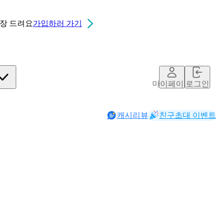
0장
드려요
가입하러 가기
마이페이지
로그인
캐시리뷰
친구초대 이벤트