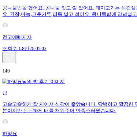
콩나물밥을 했어요. 콩나물 씻고 쌀 씼어요. 돼지고기는 삼겹살을
요. 간장,마늘,고춧가루,파를 넣고 섞어요. 콩나물밥에 양념넣고
걷고예뻐지자
조회수
1.8만
26.05.03
140
밥
고슬고슬하게 잘 지어져 식감이 좋았습니다. 담백하고 깔끔한 맛
본이지만 든든하게 배를 채워주어 만족스러웠습니다.
하잉요