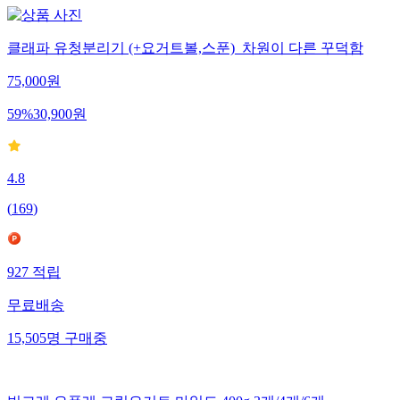
클래파 유청분리기 (+요거트볼,스푼)_차원이 다른 꾸덕함
75,000
원
59
%
30,900
원
4.8
(
169
)
927
적립
무료배송
15,505
명
구매중