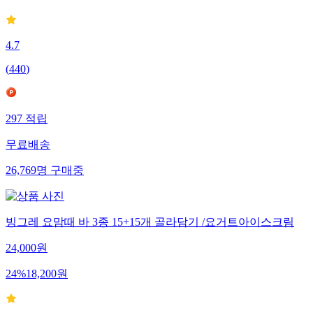
4.7
(
440
)
297
적립
무료배송
26,769
명
구매중
빙그레 요맘때 바 3종 15+15개 골라담기 /요거트아이스크림
24,000
원
24
%
18,200
원