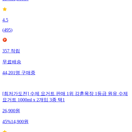
4.5
(
495
)
357
적립
무료배송
44,201
명
구매중
[최저가도전] 수제 요거트 판매 1위 강훈목장 1등급 원유 수제
요거트 1000ml x 2개입 3종 택1
26,900
원
45
%
14,900
원