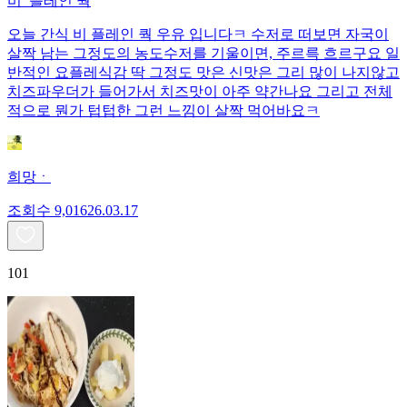
비_플레인 쿽
오늘 간식 비 플레인 쿽 우유 입니다ㅋ 수저로 떠보면 자국이
살짝 남는 그정도의 농도수저를 기울이면, 주르륵 흐르구요 일
반적인 요플레식감 딱 그정도 맛은 신맛은 그리 많이 나지않고
치즈파우더가 들어가서 치즈맛이 아주 약간나요 그리고 전체
적으로 뭔가 텁텁한 그런 느낌이 살짝 먹어바요ㅋ
희망ㆍ
조회수
9,016
26.03.17
101