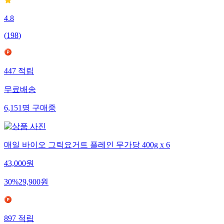
4.8
(
198
)
447
적립
무료배송
6,151
명
구매중
매일 바이오 그릭요거트 플레인 무가당 400g x 6
43,000
원
30
%
29,900
원
897
적립