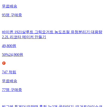
무료배송
95
명
구매중
바이퀸 1921살루트 그릭요거트 농도조절 유청분리기 대용량
2.2L 리코타 메이커 만들기
49,800
원
50
%
24,900
원
747
적립
무료배송
77
명
구매중
빙그레 투게더/요맘때 홈컵 3+2개 골라담기 /요거트아이스크