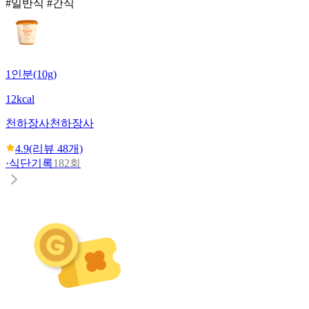
#일반식 #간식
1인분(10g)
12kcal
천하장사
천하장사
4.9
(리뷰
48
개)
·
식단기록
182회