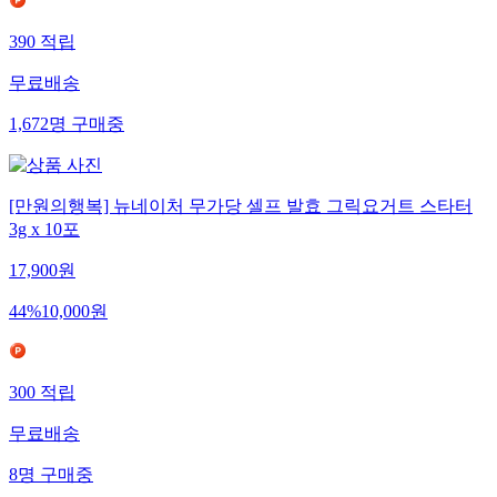
390
적립
무료배송
1,672
명
구매중
[만원의행복] 뉴네이처 무가당 셀프 발효 그릭요거트 스타터
3g x 10포
17,900
원
44
%
10,000
원
300
적립
무료배송
8
명
구매중