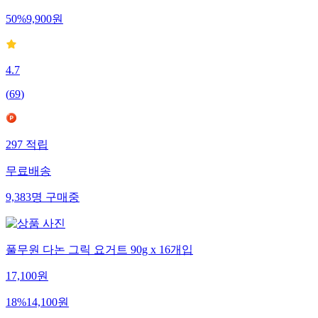
50
%
9,900
원
4.7
(
69
)
297
적립
무료배송
9,383
명
구매중
풀무원 다논 그릭 요거트 90g x 16개입
17,100
원
18
%
14,100
원