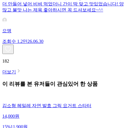
더 만들어 넣어 비벼 먹었더니 간이 딱 맞고 맛있었습니다! 양
많고 불맛 나는 제육 좋아하시면 꼭 드셔보세요~^^
으앵
조회수
1.2만
26.06.30
182
더보기
이 리뷰를 본 유저들이 관심있어 한 상품
김소형 헤밀레 자연 발효 그릭 요거트 스타터
14,000
원
15
%
11,900
원