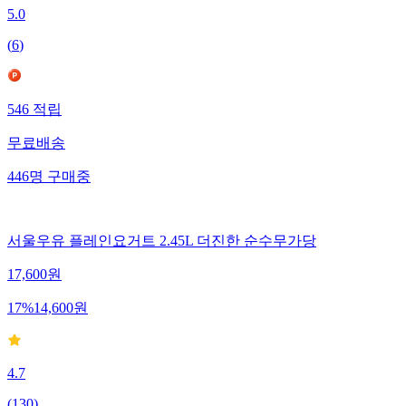
5.0
(
6
)
546
적립
무료배송
446
명
구매중
서울우유 플레인요거트 2.45L 더진한 순수무가당
17,600
원
17
%
14,600
원
4.7