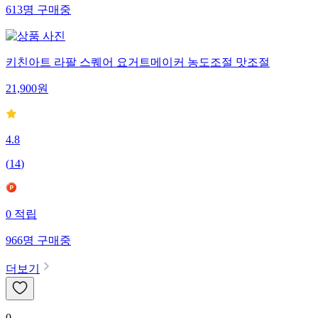
613
명
구매중
키친아트 라팔 스퀘어 요거트메이커 농도조절 맛조절
21,900
원
4.8
(
14
)
0
적립
966
명
구매중
더보기