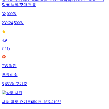
림/바닐라/쿠앤크 등
32,000
원
23
%
24,500
원
4.9
(
111
)
735
적립
무료배송
5,653
명
구매중
셰퍼 욜로 요거트메이커 JSK-21053