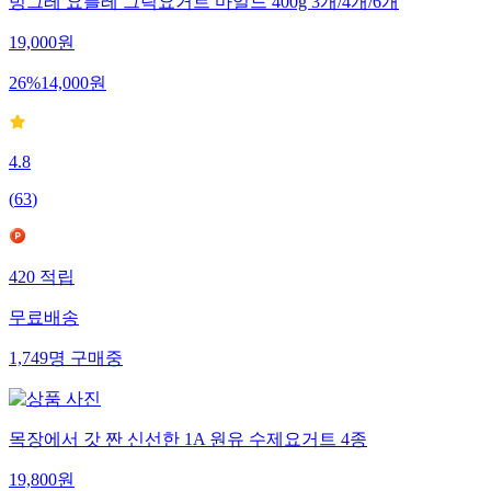
빙그레 요플레 그릭요거트 마일드 400g 3개/4개/6개
19,000
원
26
%
14,000
원
4.8
(
63
)
420
적립
무료배송
1,749
명
구매중
목장에서 갓 짠 신선한 1A 원유 수제요거트 4종
19,800
원