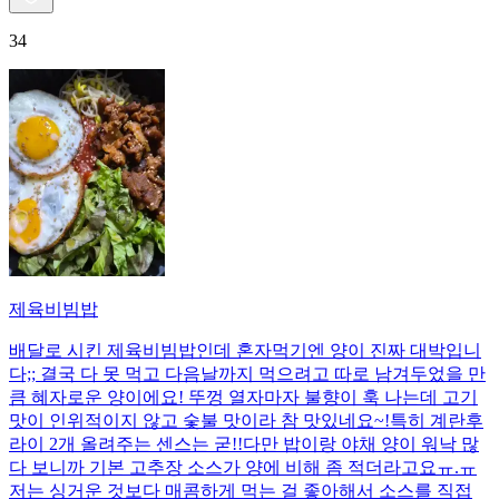
34
제육비빔밥
배달로 시킨 제육비빔밥인데 혼자먹기엔 양이 진짜 대박입니
다;; 결국 다 못 먹고 다음날까지 먹으려고 따로 남겨두었을 만
큼 혜자로운 양이에요! 뚜껑 열자마자 불향이 훅 나는데 고기
맛이 인위적이지 않고 숯불 맛이라 참 맛있네요~!특히 계란후
라이 2개 올려주는 센스는 굳!! ​다만 밥이랑 야채 양이 워낙 많
다 보니까 기본 고추장 소스가 양에 비해 좀 적더라고요ㅠ.ㅠ
저는 싱거운 것보다 매콤하게 먹는 걸 좋아해서 소스를 직접