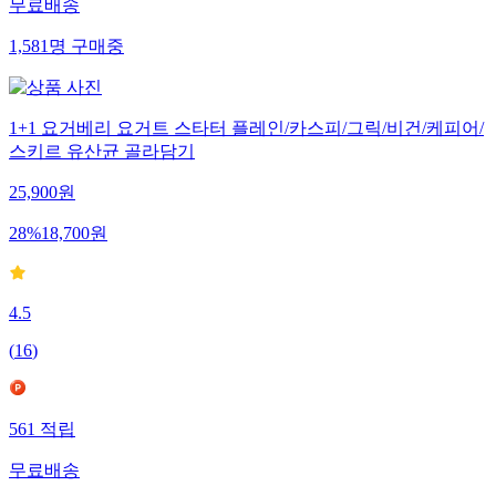
무료배송
1,581
명
구매중
1+1 요거베리 요거트 스타터 플레인/카스피/그릭/비건/케피어/
스키르 유산균 골라담기
25,900
원
28
%
18,700
원
4.5
(
16
)
561
적립
무료배송