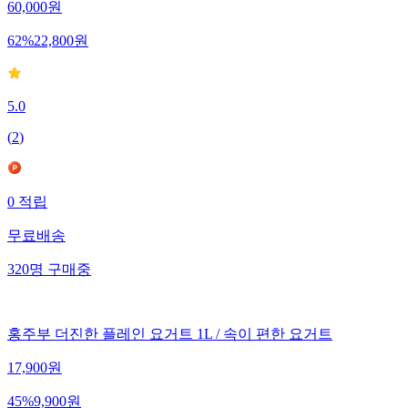
60,000
원
62
%
22,800
원
5.0
(
2
)
0
적립
무료배송
320
명
구매중
홍주부 더진한 플레인 요거트 1L / 속이 편한 요거트
17,900
원
45
%
9,900
원