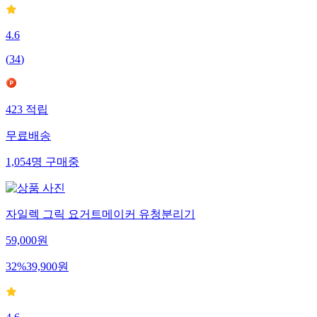
4.6
(
34
)
423
적립
무료배송
1,054
명
구매중
자일렉 그릭 요거트메이커 유청분리기
59,000
원
32
%
39,900
원