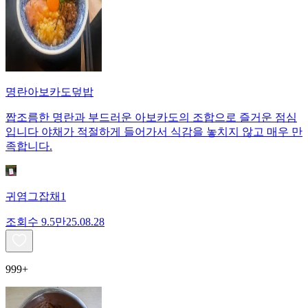
명란아보카도덮밥
짭조름한 명란과 부드러운 아보카도의 조합으로 즐거운 점심
입니다 야채가 적절하게 들어가서 식감을 놓치지 않고 매우 만
족합니다.
귀염그잡채1
조회수
9.5만
25.08.28
999+