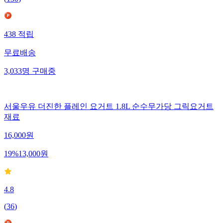
(
130
)
438
적립
무료배송
3,033
명
구매중
서울우유 더진한 플레인 요거트 1.8L 순수무가당 그릭요거트
재료
16,000
원
19
%
13,000
원
4.8
(
36
)