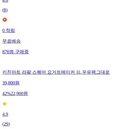
4.6
(
8
)
0
적립
무료배송
876
명
구매중
키친아트 라팔 스퀘어 요거트메이커 1L 우유팩그대로
39,800
원
42
%
22,900
원
4.9
(
29
)