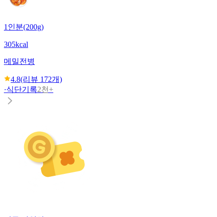
1인분(200g)
305kcal
메밀전병
4.8
(리뷰
172
개)
·
식단기록
2천+