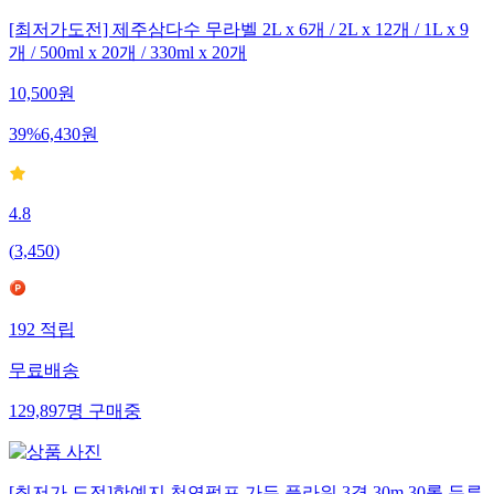
[최저가도전] 제주삼다수 무라벨 2L x 6개 / 2L x 12개 / 1L x 9
개 / 500ml x 20개 / 330ml x 20개
10,500
원
39
%
6,430
원
4.8
(
3,450
)
192
적립
무료배송
129,897
명
구매중
[최저가 도전]한예지 천연펄프 가든 플라워 3겹 30m 30롤 두루