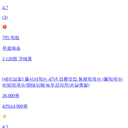
4.7
(
3
)
795
적립
무료배송
2,126
명
구매중
[세이브밀] 줄서서먹는 47년 강릉맛집 동해막국수 (물막국수/
비빔막국수/명태식해/녹두감자전/순살족발)
26,000
원
43
%
14,900
원