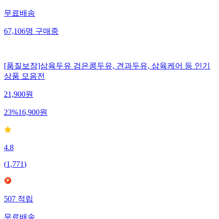
무료배송
67,106
명
구매중
[품질보장]삼육두유 검은콩두유, 견과두유, 삼육케어 등 인기
상품 모음전
21,900
원
23
%
16,900
원
4.8
(
1,771
)
507
적립
무료배송