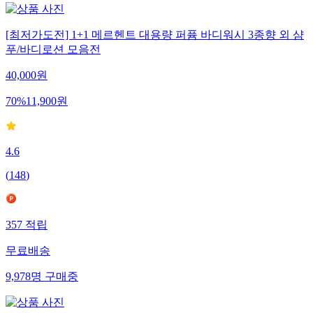
[최저가도전] 1+1 메르헨트 대용량 퍼퓸 바디워시 3종향 외 샴
푸/바디로션 모음전
40,000
원
70
%
11,900
원
4.6
(
148
)
357
적립
무료배송
9,978
명
구매중