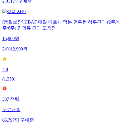
2,011
명
구매중
[품질보장] HBAF 매일 다르게 먹는 먼투썬 하루견과 (2주/4
주/6주) 견과류 견과 모음전
16,900
원
24
%
12,900
원
4.8
(
1,350
)
387
적립
무료배송
66,797
명
구매중