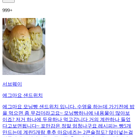
999+
서브웨이
에그마요 샌드위치
에그마요 모닝빵 샌드위치 입니다. 수영을 하는데 가기전에 밥
을 먹으면 좀 무겁더라고요~ 모닝빵하나에 내용물이 많아보
이죠? 저거 하나에 두유하나 먹고갑니다 거의 계란하나 들었
다고보면됩니다~ 포만감은 정말 엄청나구요 레시피는 빵5개
만드는데 계란5개랑 후추 마요네즈는 2큰술정도? 많이넣는걸