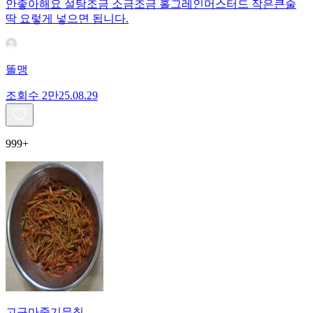
안좋아해요 설탕조금 소금조금 홀그레인머스터드 작은큰술
딱 요렇게 넣으면 됩니다.
똘맹
조회수
2만
25.08.29
999+
고구마줄기무침