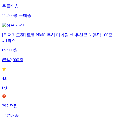
무료배송
11,560
명
구매중
[최저가도전] 로엘 NMC 특허 미네랄 생 유산균 대용량 100포
x 1박스
65,900
원
85
%
9,900
원
4.9
(
7
)
297
적립