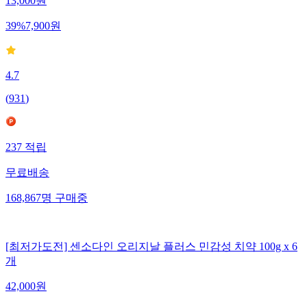
13,000
원
39
%
7,900
원
4.7
(
931
)
237
적립
무료배송
168,867
명
구매중
[최저가도전] 센소다인 오리지날 플러스 민감성 치약 100g x 6
개
42,000
원