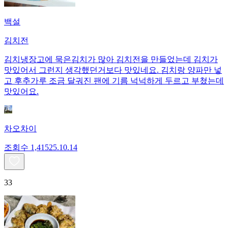
백설
김치전
김치냉장고에 묵은김치가 많아 김치전을 만들었는데 김치가
맛있어서 그런지 생각했던거보다 맛있네요. 김치랑 양파만 넣
고 후추가루 조금 달궈진 팬에 기름 넉넉하게 두르고 부쳤는데
맛있어요.
차오차이
조회수
1,415
25.10.14
33