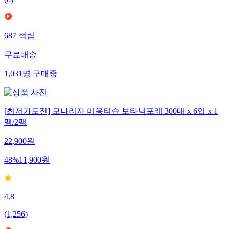
(
8
)
687
적립
무료배송
1,031
명
구매중
[최저가도전] 모나리자 미용티슈 보타닉포레 300매 x 6입 x 1
팩/2팩
22,900
원
48
%
11,900
원
4.8
(
1,256
)