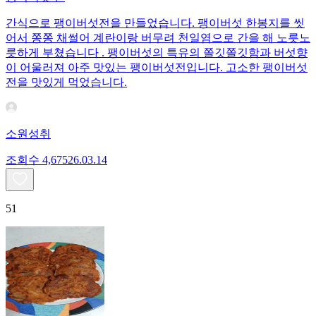
간식으로 팽이버섯전을 만들었습니다. 팽이버섯 한봉지를 씻
어서 쫑쫑 채썰어 계란이랑 버무려 천일염으로 간을 해 노릇노
릇하게 부쳤습니다 . 팽이버섯의 특유의 쫄깃쫄깃함과 버섯향
이 어울러져 아주 맛있는 팽이버섯전입니다. 고소한 팽이버섯
전을 맛있게 먹었습니다.
소원성취
조회수
4,675
26.03.14
51