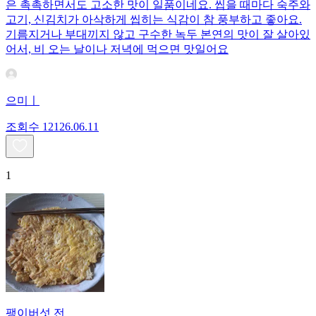
은 촉촉하면서도 고소한 맛이 일품이네요. 씹을 때마다 숙주와
고기, 신김치가 아삭하게 씹히는 식감이 참 풍부하고 좋아요.
기름지거나 부대끼지 않고 구수한 녹두 본연의 맛이 잘 살아있
어서, 비 오는 날이나 저녁에 먹으면 맛일어요
으미ㅣ
조회수
121
26.06.11
1
팽이버섯 전