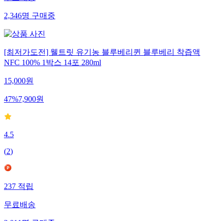
무료배송
2,346
명
구매중
[최저가도전] 웰트릿 유기농 블루베리퀸 블루베리 착즙액
NFC 100% 1박스 14포 280ml
15,000
원
47
%
7,900
원
4.5
(
2
)
237
적립
무료배송