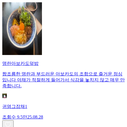
명란아보카도덮밥
짭조름한 명란과 부드러운 아보카도의 조합으로 즐거운 점심
입니다 야채가 적절하게 들어가서 식감을 놓치지 않고 매우 만
족합니다.
귀염그잡채1
조회수
9.5만
25.08.28