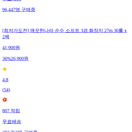
96,447
명
구매중
[최저가도전] 깨끗한나라 순수 소프트 3겹 화장지 27m 30롤 x
2팩
41,900
원
36
%
26,900
원
4.8
(
54
)
807
적립
무료배송