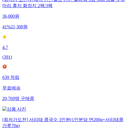
마리 휴지 화장지 2팩/3팩
36,000
원
41
%
21,300
원
4.7
(
391
)
639
적립
무료배송
20,769
명
구매중
[최저가도전] 서리태 콩국수 3인분(1인분당 면200g+서리태콩
가루70g)