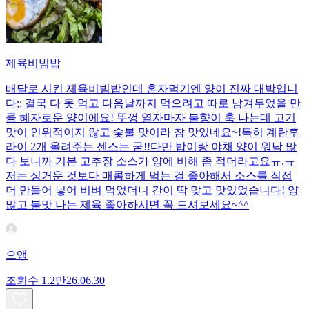
제육비빔밥
배달로 시킨 제육비빔밥인데 혼자먹기엔 양이 진짜 대박입니
다;; 결국 다 못 먹고 다음날까지 먹으려고 따로 남겨두었을 만
큼 혜자로운 양이에요! 뚜껑 열자마자 불향이 훅 나는데 고기
맛이 인위적이지 않고 숯불 맛이라 참 맛있네요~!특히 계란후
라이 2개 올려주는 센스는 굳!! ​다만 밥이랑 야채 양이 워낙 많
다 보니까 기본 고추장 소스가 양에 비해 좀 적더라고요ㅠ.ㅠ
저는 싱거운 것보다 매콤하게 먹는 걸 좋아해서 소스를 직접
더 만들어 넣어 비벼 먹었더니 간이 딱 맞고 맛있었습니다! 양
많고 불맛 나는 제육 좋아하시면 꼭 드셔보세요~^^
으앵
조회수
1.2만
26.06.30