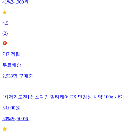
41
%
24,900
원
4.5
(
2
)
747
적립
무료배송
2,933
명
구매중
[최저가도전] 센소다인 멀티케어 EX 민감성 치약 100g x 6개
53,000
원
50
%
26,500
원