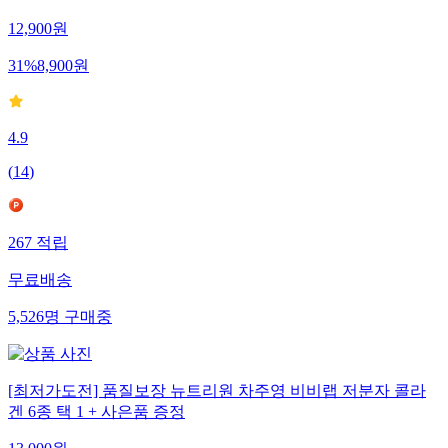
12,900
원
31
%
8,900
원
4.9
(
14
)
267
적립
무료배송
5,526
명
구매중
[최저가도전] 품질보장 뉴트리원 차주영 비비랩 저분자 콜라
겐 6종 택 1 + 사은품 증정