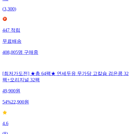
4.5
(
3,300
)
447
적립
무료배송
408,005
명
구매중
[최저가도전] ★총 64팩★ 연세두유 무가당 고칼슘 검은콩 32
팩+오리지널 32팩
49,900
원
54
%
22,900
원
4.6