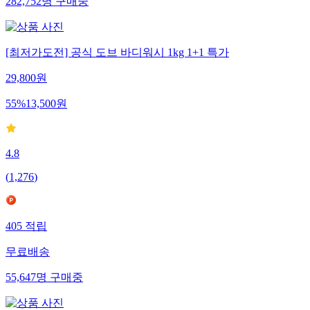
282,752
명
구매중
[최저가도전] 공식 도브 바디워시 1kg 1+1 특가
29,800
원
55
%
13,500
원
4.8
(
1,276
)
405
적립
무료배송
55,647
명
구매중