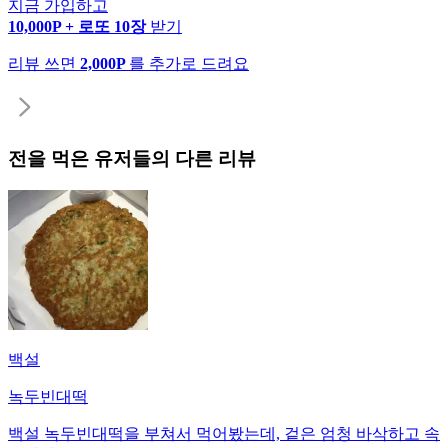
지금 가입하고
10,000P + 로또 10장
받기
리뷰 쓰면
2,000P
를 추가로 드려요
전
을 먹은 유저들의 다른 리뷰
백설
녹두빈대떡
백설 녹두빈대떡을 부쳐서 먹어봤는데, 겉은 엄청 바삭하고 속