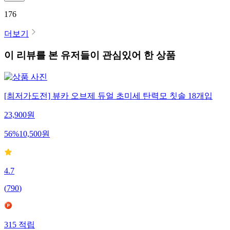
176
더보기
이 리뷰를 본 유저들이 관심있어 한 상품
[최저가도전] 뷰카 오브제 듀얼 초미세 탄력모 칫솔 18개입
23,900
원
56
%
10,500
원
4.7
(
790
)
315
적립