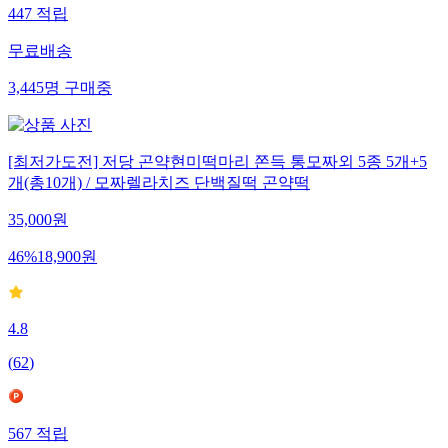
447
적립
무료배송
3,445
명
구매중
[최저가도전] 저당 곤약현미떡마리 쫀득 통모짜외 5종 5개+5
개(총10개) / 모짜렐라치즈 단백질떡 곤약떡
35,000
원
46
%
18,900
원
4.8
(
62
)
567
적립