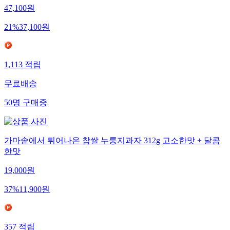
47,100
원
21
%
37,100
원
1,113
적립
무료배송
50
명
구매중
가마솥에서 튀어나온 찹쌀 누룽지과자 312g 고소한맛 + 달콤
한맛
19,000
원
37
%
11,900
원
357
적립