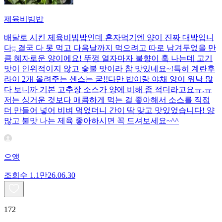
제육비빔밥
배달로 시킨 제육비빔밥인데 혼자먹기엔 양이 진짜 대박입니
다;; 결국 다 못 먹고 다음날까지 먹으려고 따로 남겨두었을 만
큼 혜자로운 양이에요! 뚜껑 열자마자 불향이 훅 나는데 고기
맛이 인위적이지 않고 숯불 맛이라 참 맛있네요~!특히 계란후
라이 2개 올려주는 센스는 굳!! ​다만 밥이랑 야채 양이 워낙 많
다 보니까 기본 고추장 소스가 양에 비해 좀 적더라고요ㅠ.ㅠ
저는 싱거운 것보다 매콤하게 먹는 걸 좋아해서 소스를 직접
더 만들어 넣어 비벼 먹었더니 간이 딱 맞고 맛있었습니다! 양
많고 불맛 나는 제육 좋아하시면 꼭 드셔보세요~^^
으앵
조회수
1.1만
26.06.30
172