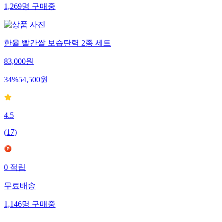
1,269
명
구매중
한율 빨간쌀 보습탄력 2종 세트
83,000
원
34
%
54,500
원
4.5
(
17
)
0
적립
무료배송
1,146
명
구매중