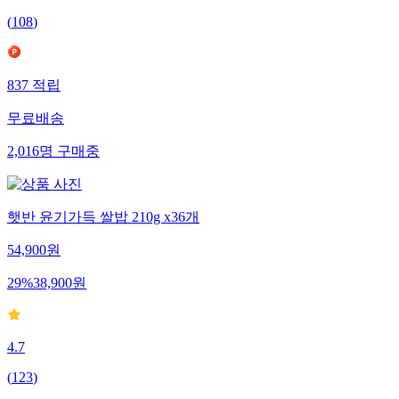
(
108
)
837
적립
무료배송
2,016
명
구매중
햇반 윤기가득 쌀밥 210g x36개
54,900
원
29
%
38,900
원
4.7
(
123
)