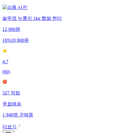
솥뚜껑 누룽지 1kg 햅쌀 현미
12,900
원
16
%
10,900
원
4.7
(
60
)
327
적립
무료배송
1,940
명
구매중
더보기