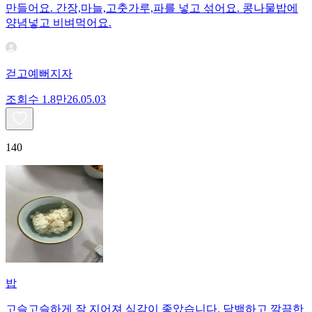
만들어요. 간장,마늘,고춧가루,파를 넣고 섞어요. 콩나물밥에
양념넣고 비벼먹어요.
걷고예뻐지자
조회수
1.8만
26.05.03
140
밥
고슬고슬하게 잘 지어져 식감이 좋았습니다. 담백하고 깔끔한