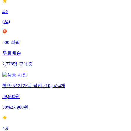
4.6
(
24
)
300
적립
무료배송
2,778
명
구매중
햇반 윤기가득 쌀밥 210g x24개
39,900
원
30
%
27,900
원
4.9