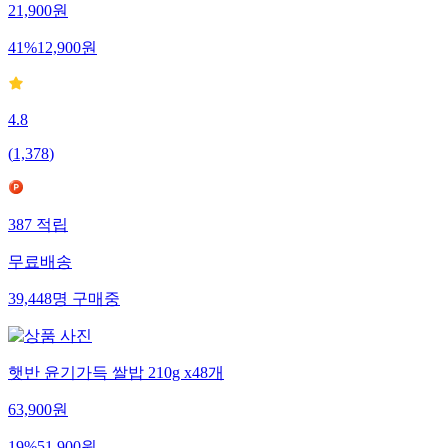
21,900
원
41
%
12,900
원
4.8
(
1,378
)
387
적립
무료배송
39,448
명
구매중
햇반 윤기가득 쌀밥 210g x48개
63,900
원
19
%
51,900
원