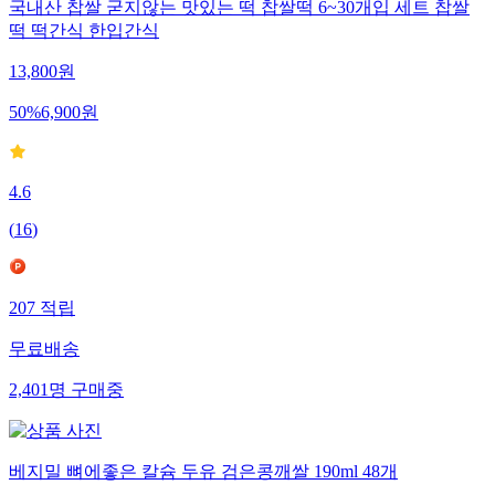
국내산 찹쌀 굳지않는 맛있는 떡 찹쌀떡 6~30개입 세트 찹쌀
떡 떡간식 한입간식
13,800
원
50
%
6,900
원
4.6
(
16
)
207
적립
무료배송
2,401
명
구매중
베지밀 뼈에좋은 칼슘 두유 검은콩깨쌀 190ml 48개