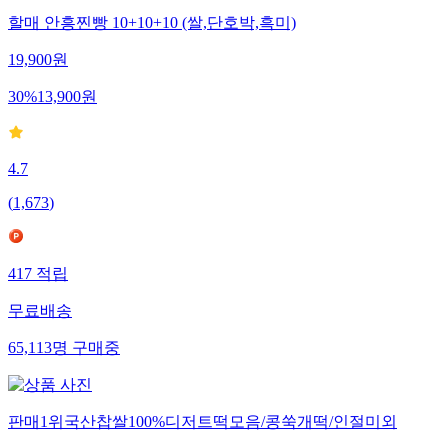
할매 안흥찐빵 10+10+10 (쌀,단호박,흑미)
19,900
원
30
%
13,900
원
4.7
(
1,673
)
417
적립
무료배송
65,113
명
구매중
판매1위국산찹쌀100%디저트떡모음/콩쑥개떡/인절미외