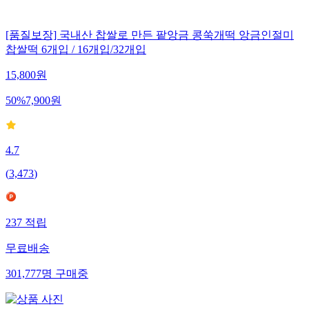
[품질보장] 국내산 찹쌀로 만든 팥앙금 콩쑥개떡 앙금인절미
찹쌀떡 6개입 / 16개입/32개입
15,800
원
50
%
7,900
원
4.7
(
3,473
)
237
적립
무료배송
301,777
명
구매중