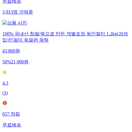
무료배송
3,915
명
구매중
100% 국내산 찹쌀/쑥으로 만든 개별포장 쑥인절미 1.2kg(20개
입)인절미 쑥절편 쑥떡
43,800
원
50
%
21,900
원
4.3
(
3
)
657
적립
무료배송