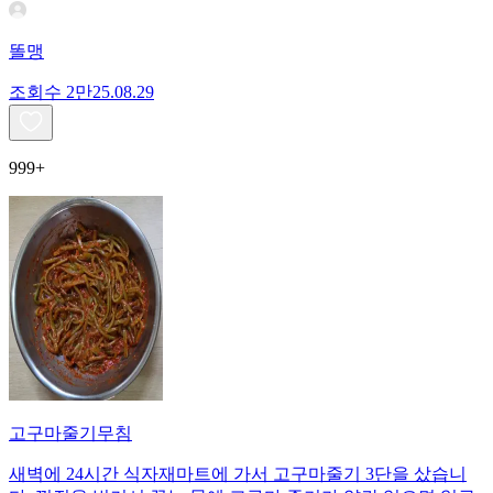
똘맹
조회수
2만
25.08.29
999+
고구마줄기무침
새벽에 24시간 식자재마트에 가서 고구마줄기 3단을 샀습니