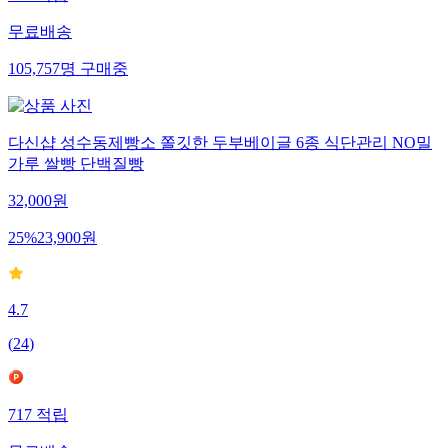
무료배송
105,757
명
구매중
다신샵 성수동제빵소 쫄깃한 두부베이글 6종 식단관리 NO밀
가루 쌀빵 단백질빵
32,000
원
25
%
23,900
원
4.7
(
24
)
717
적립