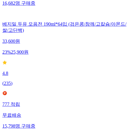
16,682
명
구매중
베지밀 두유 모음전 190ml*64입 (검은콩/참깨/고칼슘/아몬드/
쌀/고단백)
33,600
원
23
%
25,900
원
4.8
(
235
)
777
적립
무료배송
15,798
명
구매중