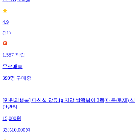
4.9
(
21
)
1,557
적립
무료배송
390
명
구매중
[만원의행복] 다신샵 당류1g 저당 쌀떡볶이 3팩(매콤/로제) 식
단관리
15,000
원
33
%
10,000
원