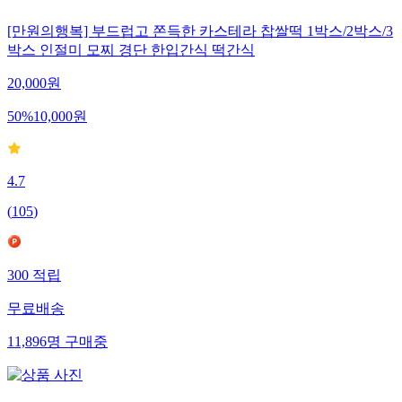
[만원의행복] 부드럽고 쫀득한 카스테라 찹쌀떡 1박스/2박스/3
박스 인절미 모찌 경단 한입간식 떡간식
20,000
원
50
%
10,000
원
4.7
(
105
)
300
적립
무료배송
11,896
명
구매중