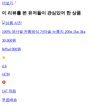
더보기
이 리뷰를 본 유저들이 관심있어 한 상품
100% 국산쌀 전통방식 가마솥 누룽지 200g 1kg 3kg
30,000
원
84
%
4,900
원
4.6
(
478
)
147
적립
무료배송