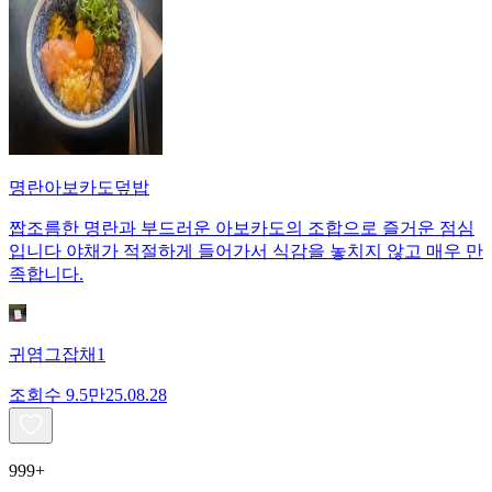
명란아보카도덮밥
짭조름한 명란과 부드러운 아보카도의 조합으로 즐거운 점심
입니다 야채가 적절하게 들어가서 식감을 놓치지 않고 매우 만
족합니다.
귀염그잡채1
조회수
9.5만
25.08.28
999+