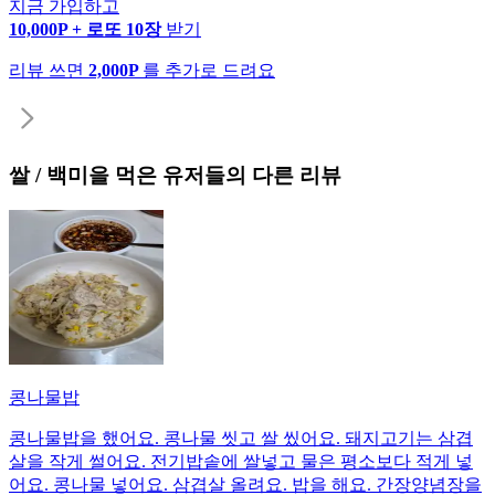
지금 가입하고
10,000P + 로또 10장
받기
리뷰 쓰면
2,000P
를 추가로 드려요
쌀 / 백미
을 먹은 유저들의 다른 리뷰
콩나물밥
콩나물밥을 했어요. 콩나물 씻고 쌀 씼어요. 돼지고기는 삼겹
살을 작게 썰어요. 전기밥솥에 쌀넣고 물은 평소보다 적게 넣
어요. 콩나물 넣어요. 삼겹살 올려요. 밥을 해요. 간장양념장을