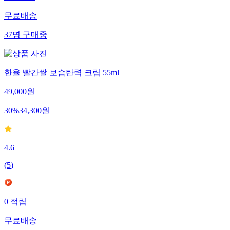
무료배송
37
명
구매중
한율 빨간쌀 보습탄력 크림 55ml
49,000
원
30
%
34,300
원
4.6
(
5
)
0
적립
무료배송