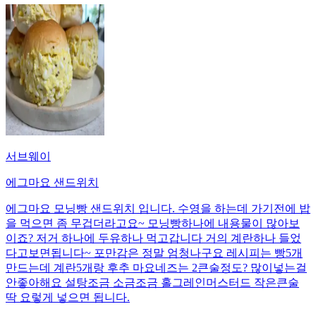
서브웨이
에그마요 샌드위치
에그마요 모닝빵 샌드위치 입니다. 수영을 하는데 가기전에 밥
을 먹으면 좀 무겁더라고요~ 모닝빵하나에 내용물이 많아보
이죠? 저거 하나에 두유하나 먹고갑니다 거의 계란하나 들었
다고보면됩니다~ 포만감은 정말 엄청나구요 레시피는 빵5개
만드는데 계란5개랑 후추 마요네즈는 2큰술정도? 많이넣는걸
안좋아해요 설탕조금 소금조금 홀그레인머스터드 작은큰술
딱 요렇게 넣으면 됩니다.