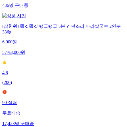
436
명
구매중
[삼천원] 쫄깃쫄깃 탱글탱글 5분 간편조리 마라쌀국수 2인분
336g
6,900
원
57
%
3,000
원
4.8
(
206
)
90
적립
무료배송
17,423
명
구매중