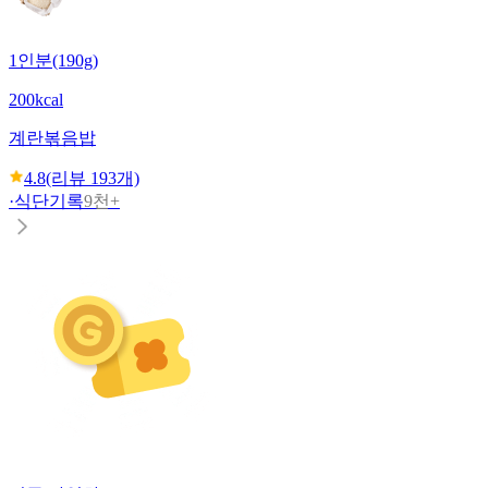
1인분(190g)
200kcal
계란볶음밥
4.8
(리뷰
193
개)
·
식단기록
9천+