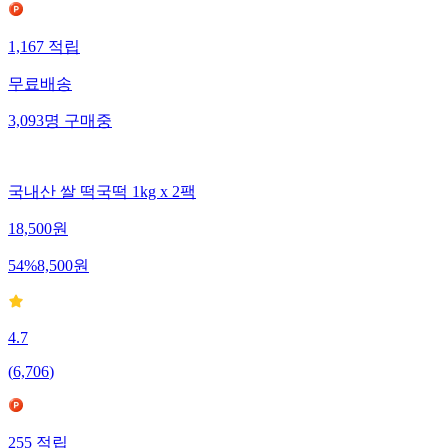
1,167
적립
무료배송
3,093
명
구매중
국내산 쌀 떡국떡 1kg x 2팩
18,500
원
54
%
8,500
원
4.7
(
6,706
)
255
적립