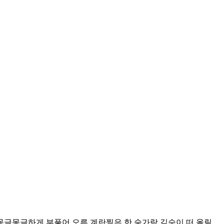
몽글몽글하게 부풀어 오른 계란찜은 한 숟가락 깊숙이 떠 올릴