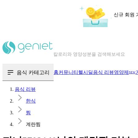
신규 회원 
칼로리와 영양성분을 검색해보세요
혈당 · 다이어트 음식 검색해보세요
음식 · 영양제 리뷰를 찾아보세요
음식 카테고리
홈
커뮤니티
헬시딜
음식 리뷰
영양제
NEW
음식 리뷰
한식
찜
계란찜