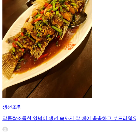
생선조림
달콤짭조름한 양념이 생선 속까지 잘 배어 촉촉하고 부드러워요.