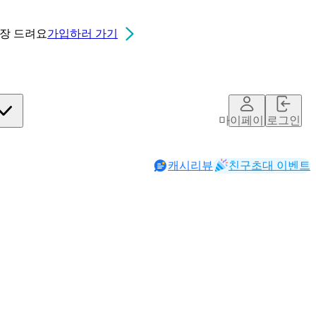
0장
드려요
가입하러 가기
마이페이지
로그인
캐시리뷰
친구초대 이벤트