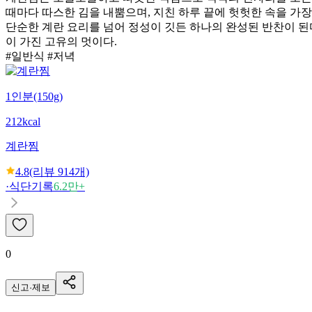
때마다 따스한 김을 내뿜으며, 지친 하루 끝에 헛헛한 속을 가장
단순한 계란 요리를 넘어 정성이 깃든 하나의 완성된 반찬이 된
이 가진 고유의 멋이다.
#일반식 #저녁
1인분(150g)
212kcal
계란찜
4.8
(리뷰
914
개)
·
식단기록
6.2만+
0
신고·제보