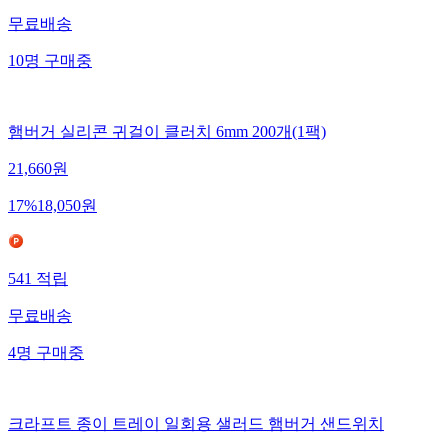
무료배송
10
명
구매중
햄버거 실리콘 귀걸이 클러치 6mm 200개(1팩)
21,660
원
17
%
18,050
원
541
적립
무료배송
4
명
구매중
크라프트 종이 트레이 일회용 샐러드 햄버거 샌드위치