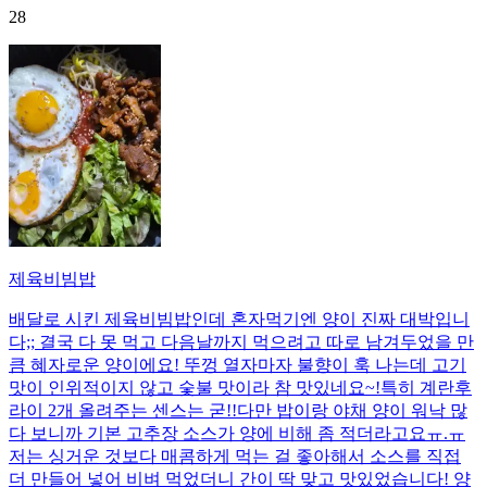
28
제육비빔밥
배달로 시킨 제육비빔밥인데 혼자먹기엔 양이 진짜 대박입니
다;; 결국 다 못 먹고 다음날까지 먹으려고 따로 남겨두었을 만
큼 혜자로운 양이에요! 뚜껑 열자마자 불향이 훅 나는데 고기
맛이 인위적이지 않고 숯불 맛이라 참 맛있네요~!특히 계란후
라이 2개 올려주는 센스는 굳!! ​다만 밥이랑 야채 양이 워낙 많
다 보니까 기본 고추장 소스가 양에 비해 좀 적더라고요ㅠ.ㅠ
저는 싱거운 것보다 매콤하게 먹는 걸 좋아해서 소스를 직접
더 만들어 넣어 비벼 먹었더니 간이 딱 맞고 맛있었습니다! 양