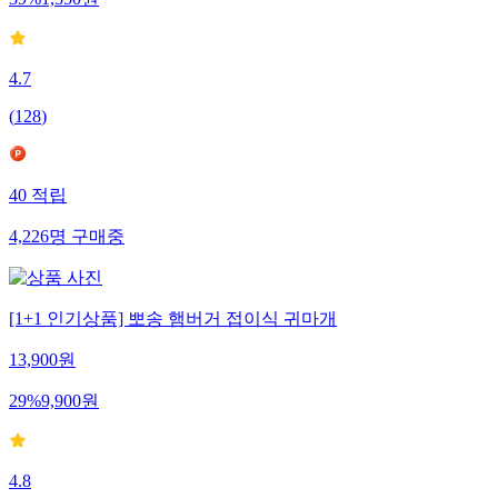
4.7
(
128
)
40
적립
4,226
명
구매중
[1+1 인기상품] 뽀송 햄버거 접이식 귀마개
13,900
원
29
%
9,900
원
4.8