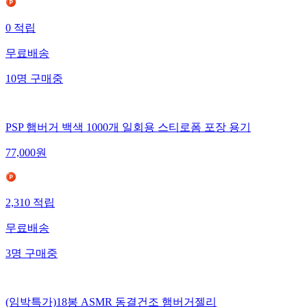
0
적립
무료배송
10
명
구매중
PSP 햄버거 백색 1000개 일회용 스티로폼 포장 용기
77,000
원
2,310
적립
무료배송
3
명
구매중
(임박특가)18봉 ASMR 동결건조 햄버거젤리