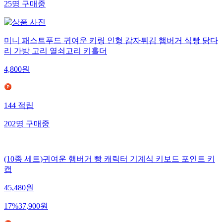
25
명
구매중
미니 패스트푸드 귀여운 키링 인형 감자튀김 햄버거 식빵 닭다
리 가방 고리 열쇠고리 키홀더
4,800
원
144
적립
202
명
구매중
(10종 세트)귀여운 햄버거 빵 캐릭터 기계식 키보드 포인트 키
캡
45,480
원
17
%
37,900
원