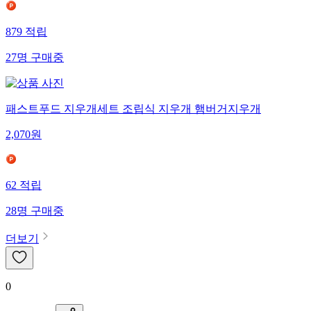
879
적립
27
명
구매중
패스트푸드 지우개세트 조립식 지우개 햄버거지우개
2,070
원
62
적립
28
명
구매중
더보기
0