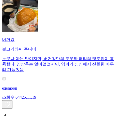
버거킹
불고기와퍼 주니어
누구나 아는 맛이지만, 버거킹만의 도우와 패티의 맛조합이 훌
륭했다. 양상추는 얼마없었지만, 양파가 싱싱해서 산뜻한 마무
리 가능했음
eqemoon
조회수
644
25.11.19
14