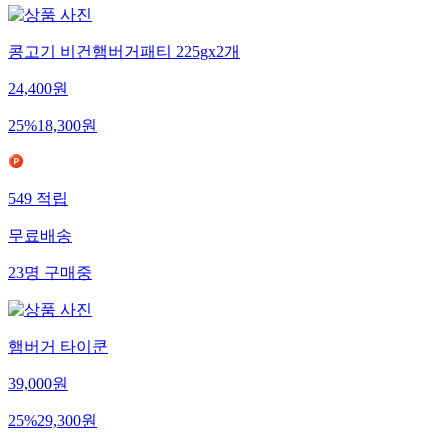
콩고기 비건햄버거패티 225gx2개
24,400
원
25
%
18,300
원
549
적립
무료배송
23
명
구매중
햄버거 타이쿤
39,000
원
25
%
29,300
원