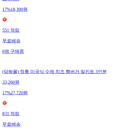
22,070
원
17
%
18,390
원
551
적립
무료배송
6
명
구매중
(담짜몰) 정통 미국식 수제 치즈 햄버거 밀키트 3인분
33,260
원
17
%
27,720
원
831
적립
무료배송