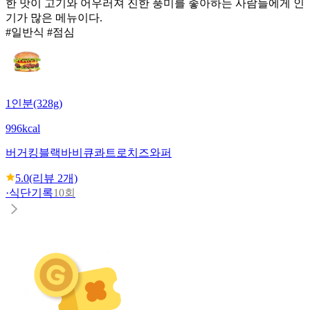
한 맛이 고기와 어우러져 진한 풍미를 좋아하는 사람들에게 인
기가 많은 메뉴이다.
#일반식 #점심
1인분(328g)
996kcal
버거킹
블랙바비큐콰트로치즈와퍼
5.0
(리뷰
2
개)
·
식단기록
10회