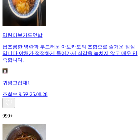
명란아보카도덮밥
짭조름한 명란과 부드러운 아보카도의 조합으로 즐거운 점심
입니다 야채가 적절하게 들어가서 식감을 놓치지 않고 매우 만
족합니다.
귀염그잡채1
조회수
9.5만
25.08.28
999+