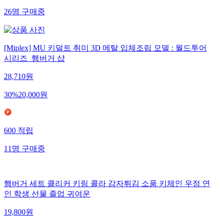
26
명
구매중
[Miplex] MU 키덜트 취미 3D 메탈 입체조립 모델 : 월드투어
시리즈_햄버거 샵
28,710
원
30
%
20,000
원
600
적립
11
명
구매중
햄버거 세트 클리커 키링 콜라 감자튀김 소품 키체인 우정 연
인 학생 선물 졸업 귀여운
19,800
원