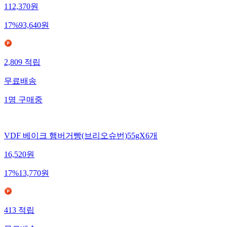
112,370
원
17
%
93,640
원
2,809
적립
무료배송
1
명
구매중
VDF 베이크 햄버거빵(브리오슈번)55gX6개
16,520
원
17
%
13,770
원
413
적립