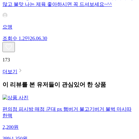
많고 불맛 나는 제육 좋아하시면 꼭 드셔보세요~^^
으앵
조회수
1.2만
26.06.30
173
더보기
이 리뷰를 본 유저들이 관심있어 한 상품
편의점 피시방 매점 군대 px 햄버거 불고기버거 불벅 마시따
한맥
2,200
원
39
%
1,350
원