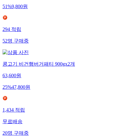
51
%
9,800
원
294
적립
52
명
구매중
콩고기 비건햄버거패티 900gx2개
63,600
원
25
%
47,800
원
1,434
적립
무료배송
20
명
구매중