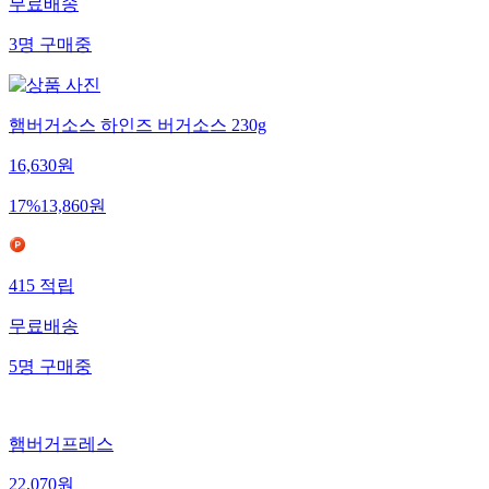
무료배송
3
명
구매중
햄버거소스 하인즈 버거소스 230g
16,630
원
17
%
13,860
원
415
적립
무료배송
5
명
구매중
햄버거프레스