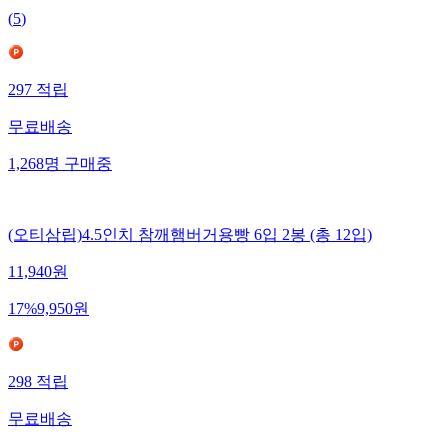
(
5
)
297
적립
무료배송
1,268
명
구매중
(오티삼립)4.5인치 참깨햄버거용빵 6입 2봉 (총 12입)
11,940
원
17
%
9,950
원
298
적립
무료배송