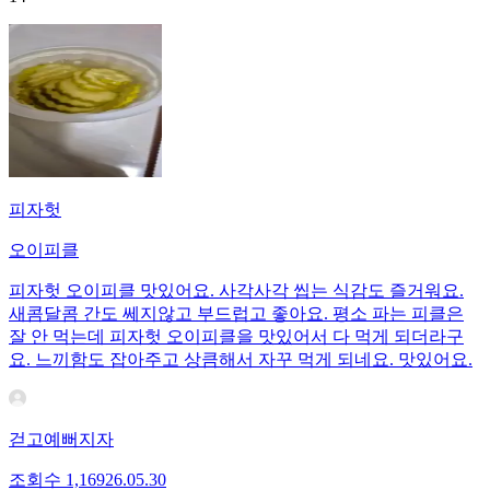
피자헛
오이피클
피자헛 오이피클 맛있어요. 사각사각 씹는 식감도 즐거워요.
새콤달콤 간도 쎄지않고 부드럽고 좋아요. 평소 파는 피클은
잘 안 먹는데 피자헛 오이피클을 맛있어서 다 먹게 되더라구
요. 느끼함도 잡아주고 상큼해서 자꾸 먹게 되네요. 맛있어요.
걷고예뻐지자
조회수
1,169
26.05.30