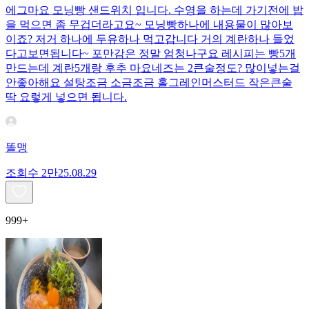
에그마요 모닝빵 샌드위치 입니다. 수영을 하는데 가기전에 밥
을 먹으면 좀 무겁더라고요~ 모닝빵하나에 내용물이 많아보
이죠? 저거 하나에 두유하나 먹고갑니다 거의 계란하나 들었
다고보면됩니다~ 포만감은 정말 엄청나구요 레시피는 빵5개
만드는데 계란5개랑 후추 마요네즈는 2큰술정도? 많이넣는걸
안좋아해요 설탕조금 소금조금 홀그레인머스터드 작은큰술
딱 요렇게 넣으면 됩니다.
똘맹
조회수
2만
25.08.29
999+