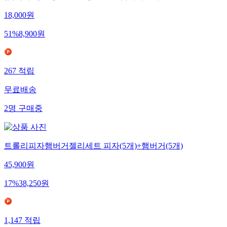
18,000
원
51
%
8,900
원
267
적립
무료배송
2
명
구매중
트롤리피자햄버거젤리세트 피자(5개)+햄버거(5개)
45,900
원
17
%
38,250
원
1,147
적립