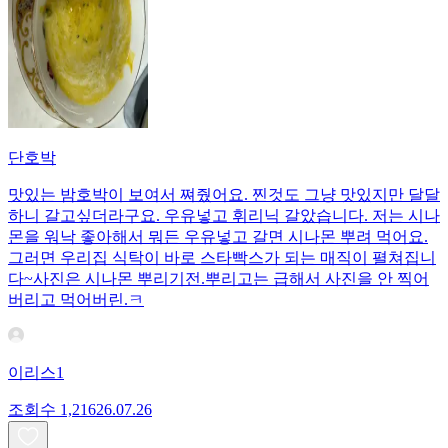
단호박
맛있는 밤호박이 보여서 쪄줬어요. 찐것도 그냥 맛있지만 달달
하니 갈고싶더라구요. 우유넣고 휘리닉 갈았습니다. 저는 시나
몬을 워낙 좋아해서 뭐든 우유넣고 갈면 시나몬 뿌려 먹어요.
그러면 우리집 식탁이 바로 스타빡스가 되는 매직이 펼쳐집니
다~사진은 시나몬 뿌리기전.뿌리고는 급해서 사진을 안 찍어
버리고 먹어버린.ㅋ
이리스1
조회수
1,216
26.07.26