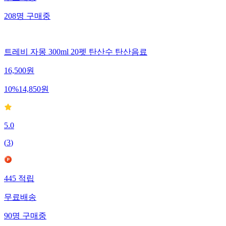
208
명
구매중
트레비 자몽 300ml 20펫 탄산수 탄산음료
16,500
원
10
%
14,850
원
5.0
(
3
)
445
적립
무료배송
90
명
구매중