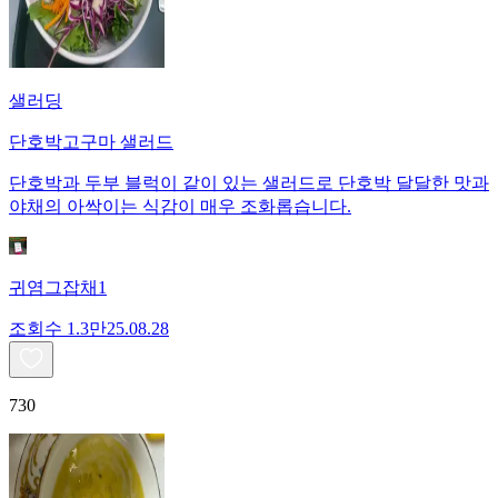
샐러딩
단호박고구마 샐러드
단호박과 두부 블럭이 같이 있는 샐러드로 단호박 달달한 맛과
야채의 아싹이는 식감이 매우 조화롭습니다.
귀염그잡채1
조회수
1.3만
25.08.28
730