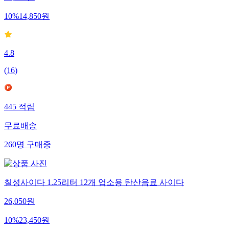
10
%
14,850
원
4.8
(
16
)
445
적립
무료배송
260
명
구매중
칠성사이다 1.25리터 12개 업소용 탄산음료 사이다
26,050
원
10
%
23,450
원