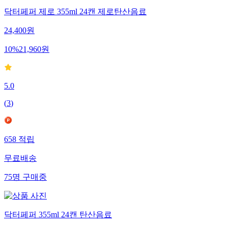
닥터페퍼 제로 355ml 24캔 제로탄산음료
24,400
원
10
%
21,960
원
5.0
(
3
)
658
적립
무료배송
75
명
구매중
닥터페퍼 355ml 24캔 탄산음료