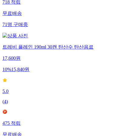
718
적립
무료배송
71
명
구매중
트레비 플레인 190ml 30캔 탄산수 탄산음료
17,600
원
10
%
15,840
원
5.0
(
4
)
475
적립
무료배송