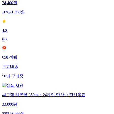
24,400
원
10
%
21,960
원
4.8
(
4
)
658
적립
무료배송
50
명
구매중
씨그램 레몬향 350ml x 24개입 탄산수 탄산음료
33,000
원