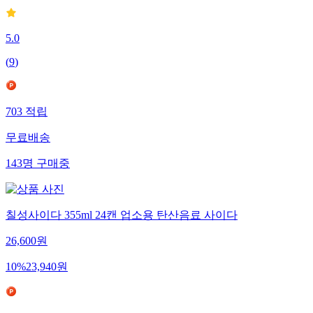
5.0
(
9
)
703
적립
무료배송
143
명
구매중
칠성사이다 355ml 24캔 업소용 탄산음료 사이다
26,600
원
10
%
23,940
원