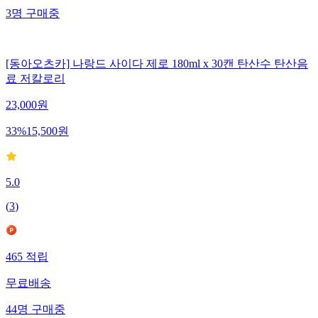
3
명
구매중
[동아오츠카] 나랑드 사이다 제로 180ml x 30캔 탄산수 탄산음
료 저칼로리
23,000
원
33
%
15,500
원
5.0
(
3
)
465
적립
무료배송
44
명
구매중