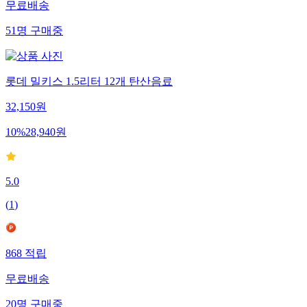
무료배송
51
명
구매중
롯데 밀키스 1.5리터 12개 탄산음료
32,150
원
10
%
28,940
원
5.0
(
1
)
868
적립
무료배송