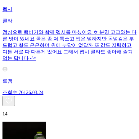
펩시
콜라
점심으로 햄버거와 함께 펩시를 마셨어요 ㅎ 분명 코크와는 다
른 맛이 있네요 콕은 좀 더 톡쏘고 펩은 덜하지만 목넘김은 부
드럽고 향도 은은하며 위에 부담이 없달까 또 값도 저렴하고
여튼 서로 다 다른게 있어요 그래서 펩시 콜라도 좋아해 즐겨
먹는 답니다~^^
로앰
조회수
761
26.03.24
14