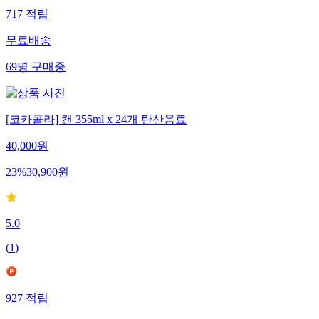
717
적립
무료배송
69
명
구매중
[코카콜라] 캔 355ml x 24개 탄산음료
40,000
원
23
%
30,900
원
5.0
(
1
)
927
적립