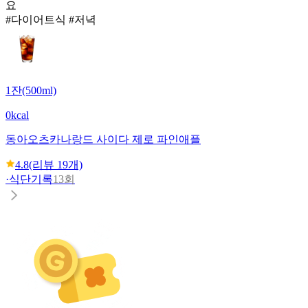
요
#다이어트식 #저녁
1잔(500ml)
0kcal
동아오츠카
나랑드 사이다 제로 파인애플
4.8
(리뷰
19
개)
·
식단기록
13회