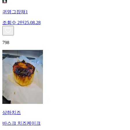
귀염그잡채1
조회수
2만
25.08.28
798
상하치즈
바스크 치즈케이크