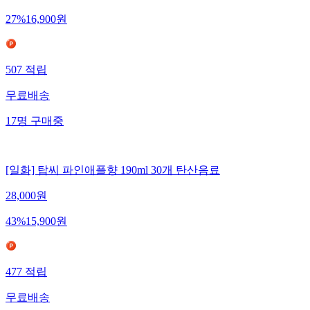
27
%
16,900
원
507
적립
무료배송
17
명
구매중
[일화] 탑씨 파인애플향 190ml 30개 탄산음료
28,000
원
43
%
15,900
원
477
적립
무료배송