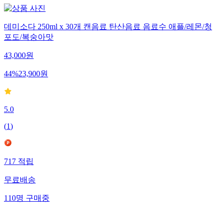
데미소다 250ml x 30개 캔음료 탄산음료 음료수 애플/레몬/청
포도/복숭아맛
43,000
원
44
%
23,900
원
5.0
(
1
)
717
적립
무료배송
110
명
구매중