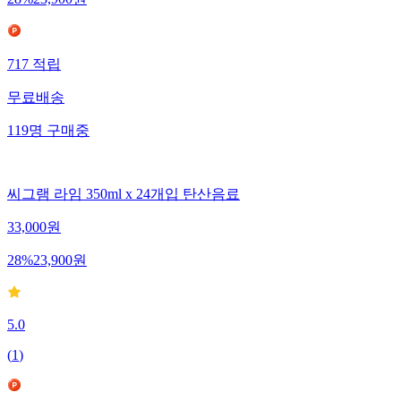
28
%
23,900
원
717
적립
무료배송
119
명
구매중
씨그램 라임 350ml x 24개입 탄산음료
33,000
원
28
%
23,900
원
5.0
(
1
)