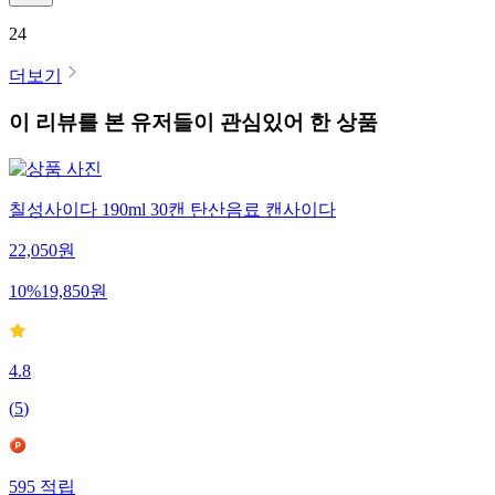
24
더보기
이 리뷰를 본 유저들이 관심있어 한 상품
칠성사이다 190ml 30캔 탄산음료 캔사이다
22,050
원
10
%
19,850
원
4.8
(
5
)
595
적립