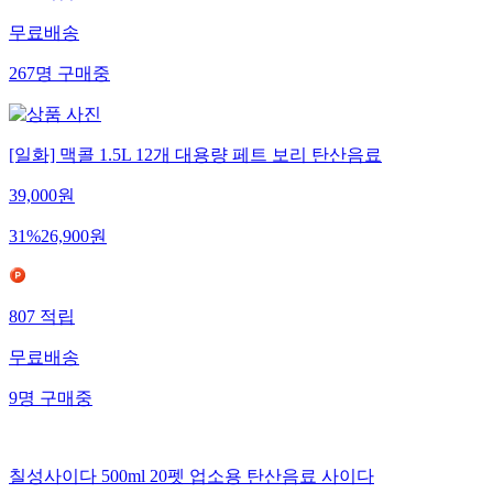
무료배송
267
명
구매중
[일화] 맥콜 1.5L 12개 대용량 페트 보리 탄산음료
39,000
원
31
%
26,900
원
807
적립
무료배송
9
명
구매중
칠성사이다 500ml 20펫 업소용 탄산음료 사이다