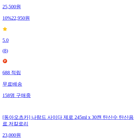
25,500
원
10
%
22,950
원
5.0
(
8
)
688
적립
무료배송
158
명
구매중
[동아오츠카] 나랑드 사이다 제로 245ml x 30캔 탄산수 탄산음
료 저칼로리
23,000
원