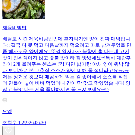
제육비빔밥
배달로 시킨 제육비빔밥인데 혼자먹기엔 양이 진짜 대박입니
다;; 결국 다 못 먹고 다음날까지 먹으려고 따로 남겨두었을 만
큼 혜자로운 양이에요! 뚜껑 열자마자 불향이 훅 나는데 고기
맛이 인위적이지 않고 숯불 맛이라 참 맛있네요~!특히 계란후
라이 2개 올려주는 센스는 굳!! ​다만 밥이랑 야채 양이 워낙 많
다 보니까 기본 고추장 소스가 양에 비해 좀 적더라고요ㅠ.ㅠ
저는 싱거운 것보다 매콤하게 먹는 걸 좋아해서 소스를 직접
더 만들어 넣어 비벼 먹었더니 간이 딱 맞고 맛있었습니다! 양
많고 불맛 나는 제육 좋아하시면 꼭 드셔보세요~^^
으앵
조회수
1.2만
26.06.30