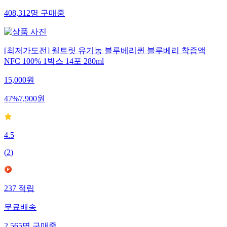
408,312
명
구매중
[최저가도전] 웰트릿 유기농 블루베리퀸 블루베리 착즙액
NFC 100% 1박스 14포 280ml
15,000
원
47
%
7,900
원
4.5
(
2
)
237
적립
무료배송