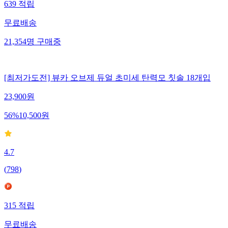
639
적립
무료배송
21,354
명
구매중
[최저가도전] 뷰카 오브제 듀얼 초미세 탄력모 칫솔 18개입
23,900
원
56
%
10,500
원
4.7
(
798
)
315
적립
무료배송