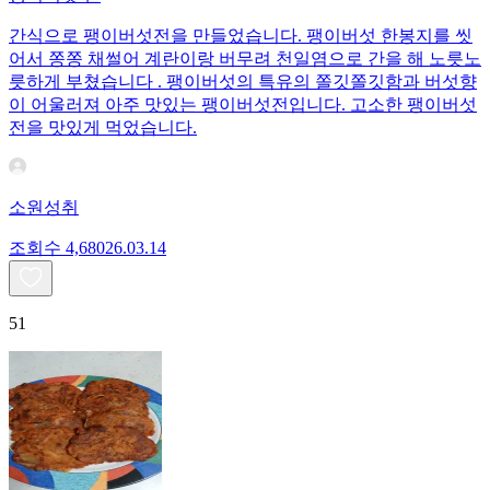
간식으로 팽이버섯전을 만들었습니다. 팽이버섯 한봉지를 씻
어서 쫑쫑 채썰어 계란이랑 버무려 천일염으로 간을 해 노릇노
릇하게 부쳤습니다 . 팽이버섯의 특유의 쫄깃쫄깃함과 버섯향
이 어울러져 아주 맛있는 팽이버섯전입니다. 고소한 팽이버섯
전을 맛있게 먹었습니다.
소원성취
조회수
4,680
26.03.14
51