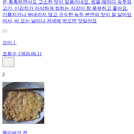
은 촉촉하면서도 고소한 맛이 일품이네요. 씹을 때마다 숙주와
고기, 신김치가 아삭하게 씹히는 식감이 참 풍부하고 좋아요.
기름지거나 부대끼지 않고 구수한 녹두 본연의 맛이 잘 살아있
어서, 비 오는 날이나 저녁에 먹으면 맛일어요
으미ㅣ
조회수
158
26.06.11
2
팽이버섯 전