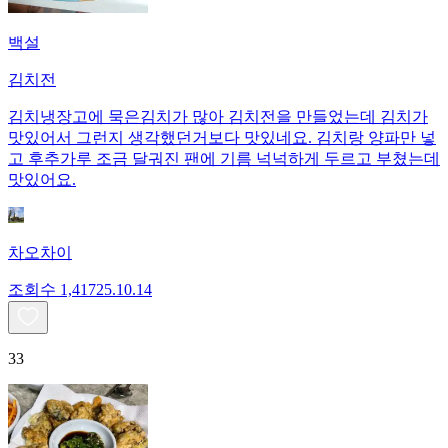
백설
김치전
김치냉장고에 묵은김치가 많아 김치전을 만들었는데 김치가
맛있어서 그런지 생각했던거보다 맛있네요. 김치랑 양파만 넣
고 후추가루 조금 달궈진 팬에 기름 넉넉하게 두르고 부쳤는데
맛있어요.
차오차이
조회수
1,417
25.10.14
33