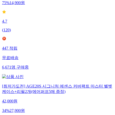
75
%
14,900
원
4.7
(
120
)
447
적립
무료배송
6,671
명
구매중
[최저가도전] AGE20S 시그니처 에센스 커버팩트 마스터 벨벳
케이스+리필2개(에어퍼프5매 증정)
42,000
원
34
%
27,900
원