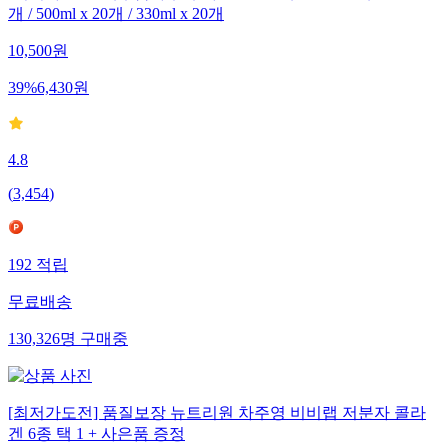
개 / 500ml x 20개 / 330ml x 20개
10,500
원
39
%
6,430
원
4.8
(
3,454
)
192
적립
무료배송
130,326
명
구매중
[최저가도전] 품질보장 뉴트리원 차주영 비비랩 저분자 콜라
겐 6종 택 1 + 사은품 증정