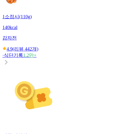
1소접시(110g)
140kcal
감자전
4.9
(리뷰
442
개)
·
식단기록
1.2만+