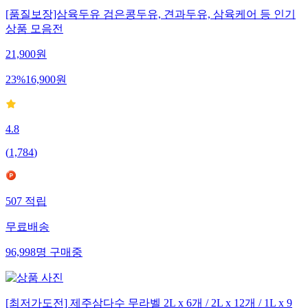
[품질보장]삼육두유 검은콩두유, 견과두유, 삼육케어 등 인기
상품 모음전
21,900
원
23
%
16,900
원
4.8
(
1,784
)
507
적립
무료배송
96,998
명
구매중
[최저가도전] 제주삼다수 무라벨 2L x 6개 / 2L x 12개 / 1L x 9