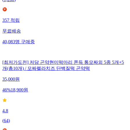
(
1,260
)
357
적립
무료배송
40,083
명
구매중
[최저가도전] 저당 곤약현미떡마리 쫀득 통모짜외 5종 5개+5
개(총10개) / 모짜렐라치즈 단백질떡 곤약떡
35,000
원
46
%
18,900
원
4.8
(
64
)