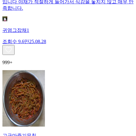
입니다 야채가 적절하게 들어가서 식감을 놓치지 않고 매우 만
족합니다.
귀염그잡채1
조회수
9.6만
25.08.28
999+
고구마줄기무침