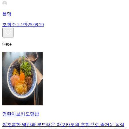
똘맹
조회수
2.1만
25.08.29
999+
명란아보카도덮밥
짭조름한 명란과 부드러운 아보카도의 조합으로 즐거운 점심