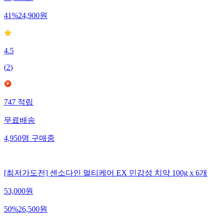
42,000
원
41
%
24,900
원
4.5
(
2
)
747
적립
무료배송
4,950
명
구매중
[최저가도전] 센소다인 멀티케어 EX 민감성 치약 100g x 6개
53,000
원
50
%
26,500
원