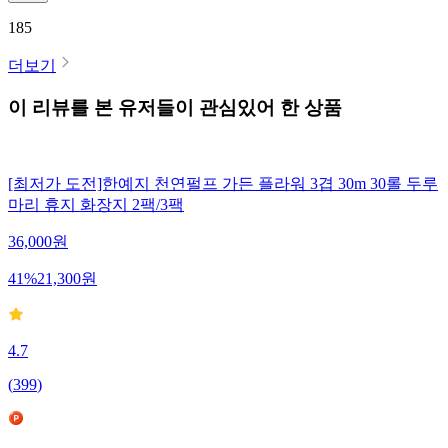
185
더보기
이 리뷰를 본 유저들이 관심있어 한 상품
[최저가 도전]한예지 천연펄프 가든 플라워 3겹 30m 30롤 두루
마리 휴지 화장지 2팩/3팩
36,000
원
41
%
21,300
원
4.7
(
399
)