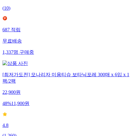
(
10
)
687
적립
무료배송
1,337
명
구매중
[최저가도전] 모나리자 미용티슈 보타닉포레 300매 x 6입 x 1
팩/2팩
22,900
원
48
%
11,900
원
4.8