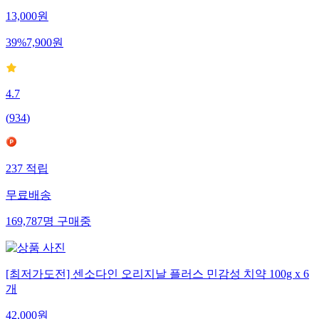
13,000
원
39
%
7,900
원
4.7
(
934
)
237
적립
무료배송
169,787
명
구매중
[최저가도전] 센소다인 오리지날 플러스 민감성 치약 100g x 6
개