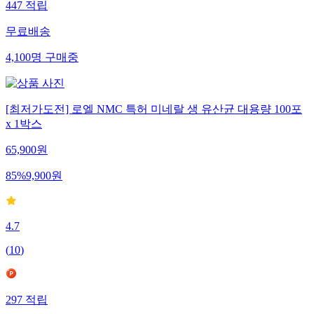
447
적립
무료배송
4,100
명
구매중
[최저가도전] 로엘 NMC 특허 미네랄 생 유산균 대용량 100포
x 1박스
65,900
원
85
%
9,900
원
4.7
(
10
)
297
적립