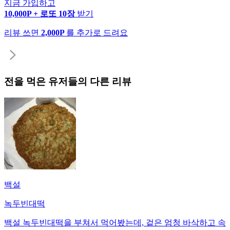
지금 가입하고
10,000P + 로또 10장
받기
리뷰 쓰면
2,000P
를 추가로 드려요
전
을 먹은 유저들의 다른 리뷰
백설
녹두빈대떡
백설 녹두빈대떡을 부쳐서 먹어봤는데, 겉은 엄청 바삭하고 속