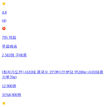
4.8
(
4
)
795
적립
무료배송
2,583
명
구매중
[최저가도전] 서리태 콩국수 3인분(1인분당 면200g+서리태콩
가루70g)
12,900
원
31
%
8,900
원