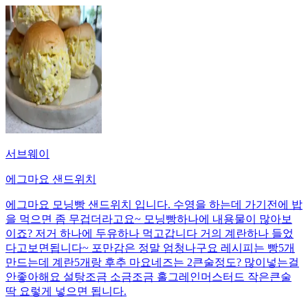
서브웨이
에그마요 샌드위치
에그마요 모닝빵 샌드위치 입니다. 수영을 하는데 가기전에 밥
을 먹으면 좀 무겁더라고요~ 모닝빵하나에 내용물이 많아보
이죠? 저거 하나에 두유하나 먹고갑니다 거의 계란하나 들었
다고보면됩니다~ 포만감은 정말 엄청나구요 레시피는 빵5개
만드는데 계란5개랑 후추 마요네즈는 2큰술정도? 많이넣는걸
안좋아해요 설탕조금 소금조금 홀그레인머스터드 작은큰술
딱 요렇게 넣으면 됩니다.