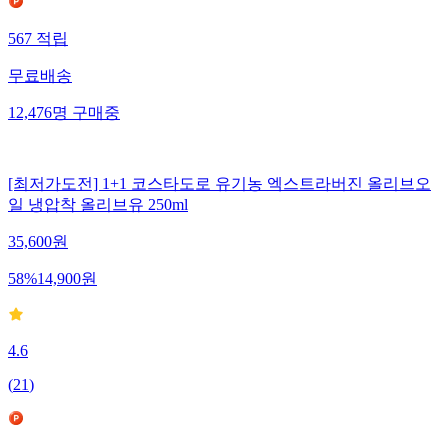
567
적립
무료배송
12,476
명
구매중
[최저가도전] 1+1 코스타도로 유기농 엑스트라버진 올리브오
일 냉압착 올리브유 250ml
35,600
원
58
%
14,900
원
4.6
(
21
)