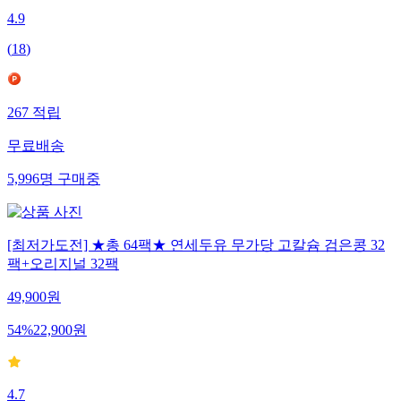
4.9
(
18
)
267
적립
무료배송
5,996
명
구매중
[최저가도전] ★총 64팩★ 연세두유 무가당 고칼슘 검은콩 32
팩+오리지널 32팩
49,900
원
54
%
22,900
원
4.7