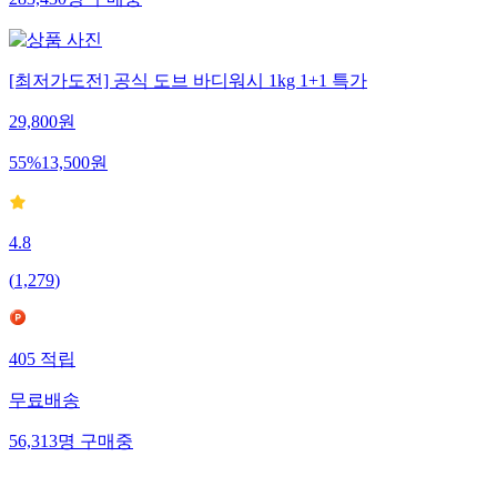
283,430
명
구매중
[최저가도전] 공식 도브 바디워시 1kg 1+1 특가
29,800
원
55
%
13,500
원
4.8
(
1,279
)
405
적립
무료배송
56,313
명
구매중