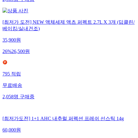
2,565
명
구매중
[최저가 도전] NEW 액체세제 액츠 퍼펙트 2.7L X 3개 (딥클린/
베이킹/실내건조)
35,900
원
26
%
26,500
원
795
적립
무료배송
2,058
명
구매중
[최저가도전] 1+1 AHC 내추럴 퍼펙션 프레쉬 선스틱 14g
60,000
원