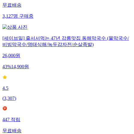
무료배송
3,127
명
구매중
[세이브밀] 줄서서먹는 47년 강릉맛집 동해막국수 (물막국수/
비빔막국수/명태식해/녹두감자전/순살족발)
26,000
원
43
%
14,900
원
4.5
(
3,307
)
447
적립
무료배송