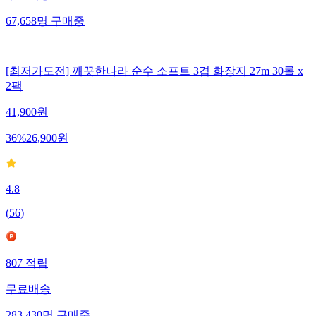
67,658
명
구매중
[최저가도전] 깨끗한나라 순수 소프트 3겹 화장지 27m 30롤 x
2팩
41,900
원
36
%
26,900
원
4.8
(
56
)
807
적립
무료배송