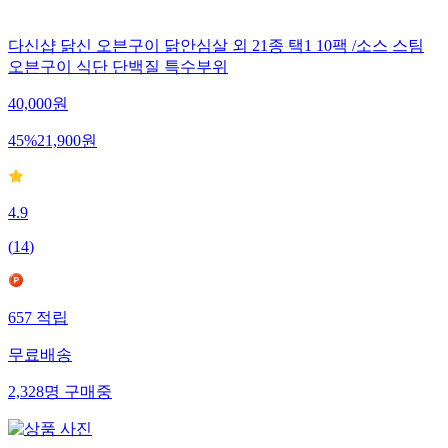
다신샵 닭신 오븐구이 닭안심살 외 21종 택1 10팩 /소스 스팀
오븐구이 식단 단백질 특수부위
40,000
원
45
%
21,900
원
4.9
(
14
)
657
적립
무료배송
2,328
명
구매중