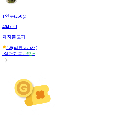
1인분(250g)
464kcal
돼지불고기
4.8
(리뷰
275
개)
·
식단기록
2.3만+