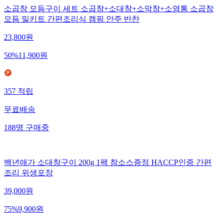
소곱창 모듬구이 세트 소곱창+소대창+소막창+소염통 소곱창
모듬 밀키트 간편조리식 캠핑 안주 반찬
23,800
원
50
%
11,900
원
357
적립
무료배송
188
명
구매중
백년애가 소대창구이 200g 1팩 참소스증정 HACCP인증 간편
조리 위생포장
39,000
원
75
%
9,900
원