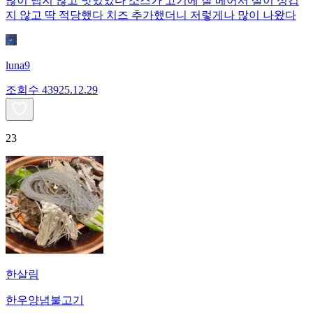
많이 맵지 않고 맛있었다 소스가 고기에 잘 베어서 살이 싱겁
지 않고 딱 적당했다 치즈 추가했더니 저렇게나 많이 나왔다
luna9
조회수
439
25.12.29
23
한살림
한우양념불고기