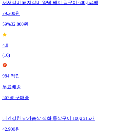
서서갈비 돼지갈비 양념 돼지 왕구이 600g x4팩
79,200
원
59
%
32,800
원
4.8
(
16
)
984
적립
무료배송
567
명
구매중
더건강한 닭가슴살 직화 통살구이 100g x15개
42,900
원