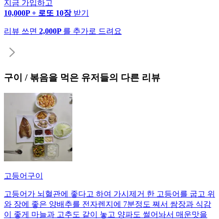
지금 가입하고
10,000P + 로또 10장
받기
리뷰 쓰면
2,000P
를 추가로 드려요
구이 / 볶음
을 먹은 유저들의 다른 리뷰
고등어구이
고등어가 뇌혈관에 좋다고 하여 가시제거 한 고등어를 굽고 위
와 장에 좋은 양배추를 전자렌지에 7분정도 쪄서 쌈장과 식감
이 좋게 마늘과 고추도 같이 놓고 양파도 썰어놔서 매운맛을