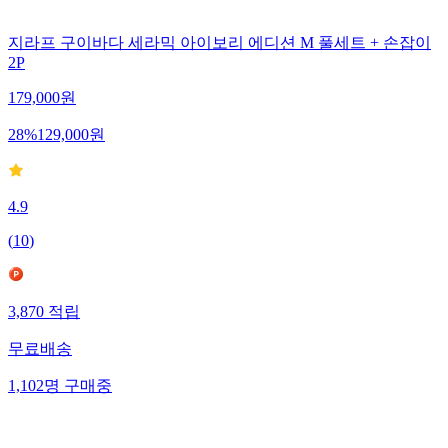
지라프 구이바다 세라믹 아이보리 에디션 M 풀세트 + 손잡이
2P
179,000
원
28
%
129,000
원
4.9
(
10
)
3,870
적립
무료배송
1,102
명
구매중