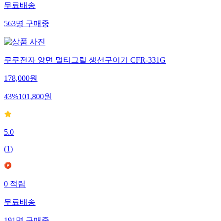
무료배송
563
명
구매중
쿠쿠전자 양면 멀티그릴 생선구이기 CFR-331G
178,000
원
43
%
101,800
원
5.0
(
1
)
0
적립
무료배송