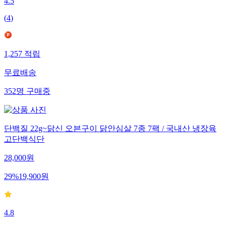
4.5
(
4
)
1,257
적립
무료배송
352
명
구매중
단백질 22g~닭신 오븐구이 닭안심살 7종 7팩 / 국내산 냉장육
고단백식단
28,000
원
29
%
19,900
원
4.8