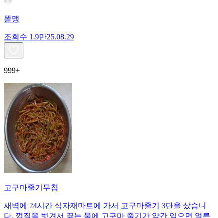
똘맹
조회수
1.9만
25.08.29
999+
고구마줄기무침
새벽에 24시간 식자재마트에 가서 고구마줄기 3단을 샀습니
다. 껍질을 벗겨서 끓는 물에 고구마 줄기가 약간 익으면 얼른