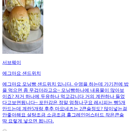
서브웨이
에그마요 샌드위치
에그마요 모닝빵 샌드위치 입니다. 수영을 하는데 가기전에 밥
을 먹으면 좀 무겁더라고요~ 모닝빵하나에 내용물이 많아보
이죠? 저거 하나에 두유하나 먹고갑니다 거의 계란하나 들었
다고보면됩니다~ 포만감은 정말 엄청나구요 레시피는 빵5개
만드는데 계란5개랑 후추 마요네즈는 2큰술정도? 많이넣는걸
안좋아해요 설탕조금 소금조금 홀그레인머스터드 작은큰술
딱 요렇게 넣으면 됩니다.