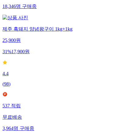
18,346
명
구매중
제주 흑돼지 양념왕구이 1kg+1kg
25,900
원
31
%
17,900
원
4.4
(
98
)
537
적립
무료배송
3,964
명
구매중