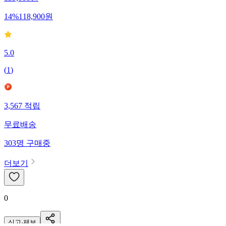
139,000
원
14
%
118,900
원
5.0
(
1
)
3,567
적립
무료배송
303
명
구매중
더보기
0
신고·제보