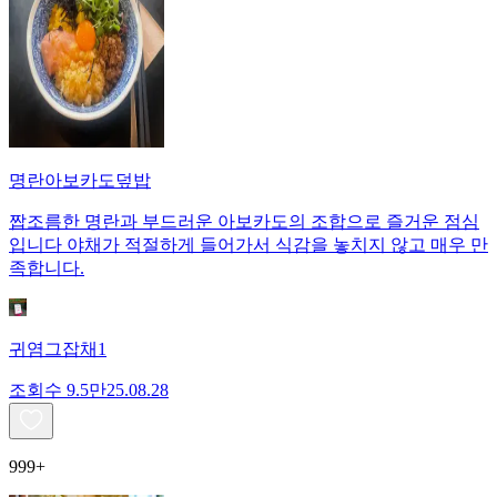
명란아보카도덮밥
짭조름한 명란과 부드러운 아보카도의 조합으로 즐거운 점심
입니다 야채가 적절하게 들어가서 식감을 놓치지 않고 매우 만
족합니다.
귀염그잡채1
조회수
9.5만
25.08.28
999+