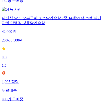
142
명
구매중
다신샵 닭신 오븐구이 소스닭가슴살 7종 14팩/21팩/35팩 식단
관리 단백질 냉동닭가슴살
42,000
원
20
%
33,500
원
4.0
(
1
)
1,005
적립
무료배송
400
명
구매중