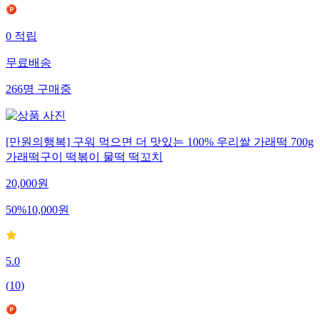
0
적립
무료배송
266
명
구매중
[만원의행복] 구워 먹으면 더 맛있는 100% 우리쌀 가래떡 700g
가래떡구이 떡볶이 물떡 떡꼬치
20,000
원
50
%
10,000
원
5.0
(
10
)