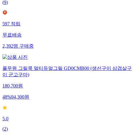
(
9
)
597
적립
무료배송
2,392
명
구매중
풀무원 그릴쿡 멀티듀얼그릴 GD0CMB00 (생선구이 삼겹살구
이 군고구마)
180,700
원
48
%
94,300
원
5.0
(
2
)