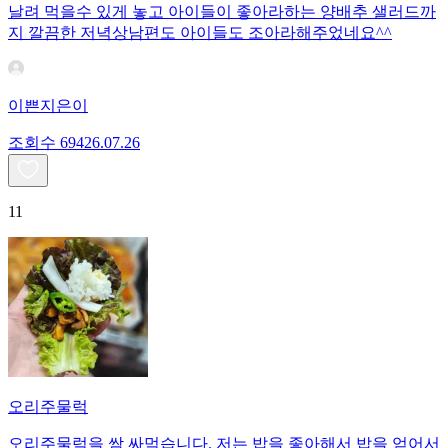
날려 먹을수 있게 놓고 아이들이 좋아라하는 양배추 샐러드까
지 깔끔한 저녁상남편도 아이들도 조아라해주었네요^^
이쁜지은이
조회수
694
26.07.26
11
오리주물럭
오리주물럭을 쌈 싸먹습니다. 저는 밥을 좋아해서 밥을 얻어서