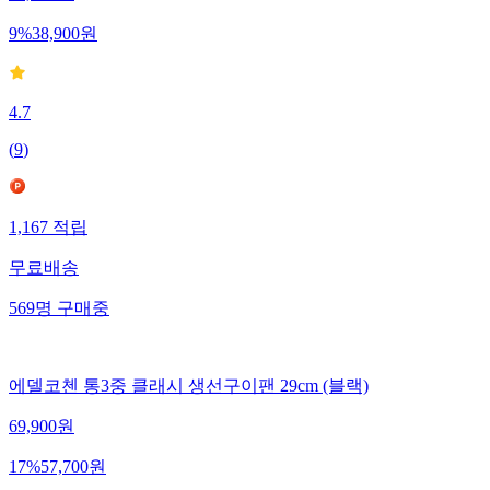
9
%
38,900
원
4.7
(
9
)
1,167
적립
무료배송
569
명
구매중
에델코첸 통3중 클래시 생선구이팬 29cm (블랙)
69,900
원
17
%
57,700
원