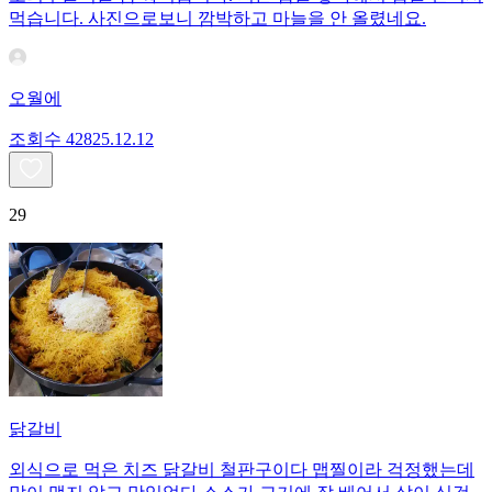
먹습니다. 사진으로보니 깜박하고 마늘을 안 올렸네요.
오월에
조회수
428
25.12.12
29
닭갈비
외식으로 먹은 치즈 닭갈비 철판구이다 맵찔이라 걱정했는데