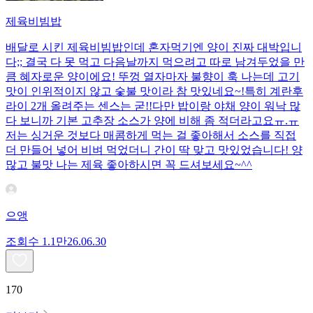
제육비빔밥
배달로 시킨 제육비빔밥인데 혼자먹기엔 양이 진짜 대박입니
다;; 결국 다 못 먹고 다음날까지 먹으려고 따로 남겨두었을 만
큼 혜자로운 양이에요! 뚜껑 열자마자 불향이 훅 나는데 고기
맛이 인위적이지 않고 숯불 맛이라 참 맛있네요~!특히 계란후
라이 2개 올려주는 센스는 굳!! ​다만 밥이랑 야채 양이 워낙 많
다 보니까 기본 고추장 소스가 양에 비해 좀 적더라고요ㅠ.ㅠ
저는 싱거운 것보다 매콤하게 먹는 걸 좋아해서 소스를 직접
더 만들어 넣어 비벼 먹었더니 간이 딱 맞고 맛있었습니다! 양
많고 불맛 나는 제육 좋아하시면 꼭 드셔보세요~^^
으앵
조회수
1.1만
26.06.30
170