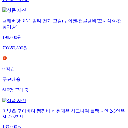
191
명
구매중
클레버팟 3IN1 멀티 전기 그릴(구이팬/전골냄비/꼬치석쇠/전
용가방)
198,000
원
70
%
59,800
원
0
적립
무료배송
610
명
구매중
미닛츠 구이바다 캠핑버너 휴대용 시그니쳐 블랙나인 2-3인용
MI-2022BL