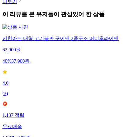
더보기
이 리뷰를 본 유저들이 관심있어 한 상품
키친아트 대형 고기불판 구이팬 2중구조 버너후라이팬
62,900
원
40
%
37,900
원
4.0
(
3
)
1,137
적립
무료배송