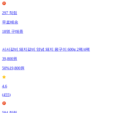
297
적립
무료배송
18
명
구매중
서서갈비 돼지갈비 양념 돼지 왕구이 600g 2팩/4팩
39,800
원
50
%
19,800
원
4.6
(
455
)