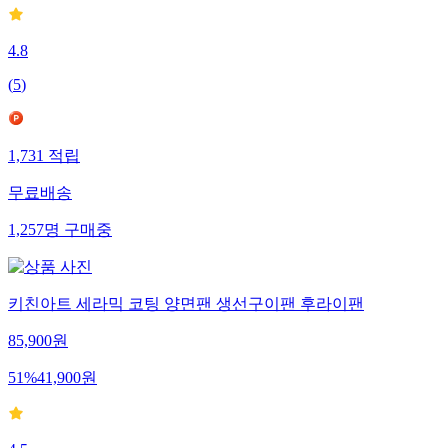
4.8
(
5
)
1,731
적립
무료배송
1,257
명
구매중
키친아트 세라믹 코팅 양면팬 생선구이팬 후라이팬
85,900
원
51
%
41,900
원