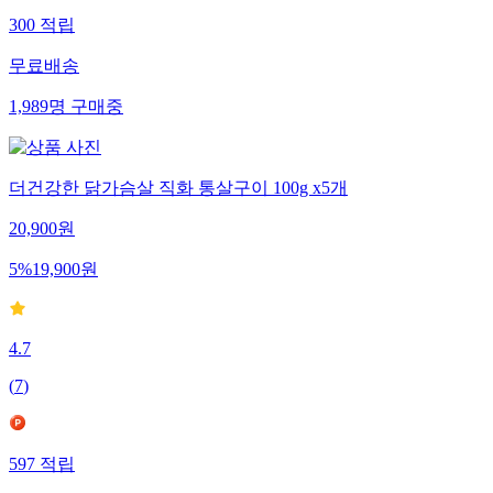
300
적립
무료배송
1,989
명
구매중
더건강한 닭가슴살 직화 통살구이 100g x5개
20,900
원
5
%
19,900
원
4.7
(
7
)
597
적립