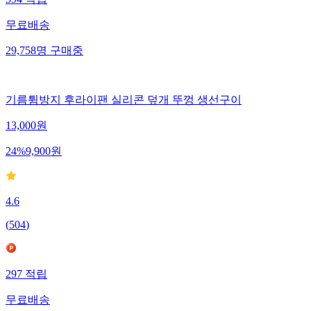
594
적립
무료배송
29,758
명
구매중
기름튐방지 후라이팬 실리콘 덮개 뚜껑 생선구이
13,000
원
24
%
9,900
원
4.6
(
504
)
297
적립
무료배송