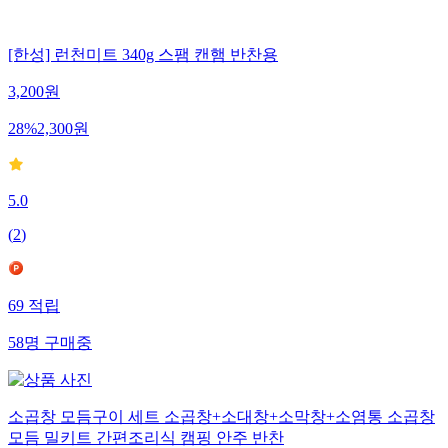
[한성] 런천미트 340g 스팸 캔햄 반찬용
3,200
원
28
%
2,300
원
5.0
(
2
)
69
적립
58
명
구매중
소곱창 모듬구이 세트 소곱창+소대창+소막창+소염통 소곱창
모듬 밀키트 간편조리식 캠핑 안주 반찬