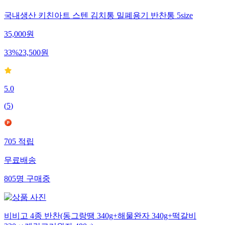
국내생산 키친아트 스텐 김치통 밀폐용기 반찬통 5size
35,000
원
33
%
23,500
원
5.0
(
5
)
705
적립
무료배송
805
명
구매중
비비고 4종 반찬(동그랑땡 340g+해물완자 340g+떡갈비