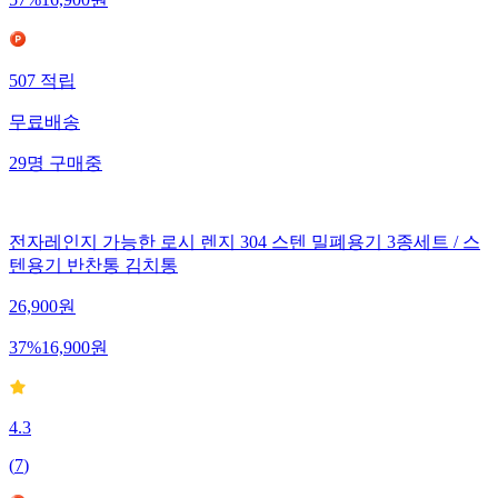
507
적립
무료배송
29
명
구매중
전자레인지 가능한 로시 렌지 304 스텐 밀폐용기 3종세트 / 스
텐용기 반찬통 김치통
26,900
원
37
%
16,900
원
4.3
(
7
)