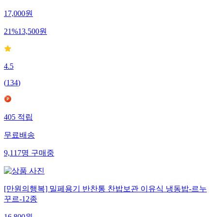
17,000
원
21
%
13,500
원
4.5
(
134
)
405
적립
무료배송
9,117
명
구매중
[만원의행복] 밀페용기 반찬통 찬밥보관 이유식 냉동밥-르누
꾸르-12종