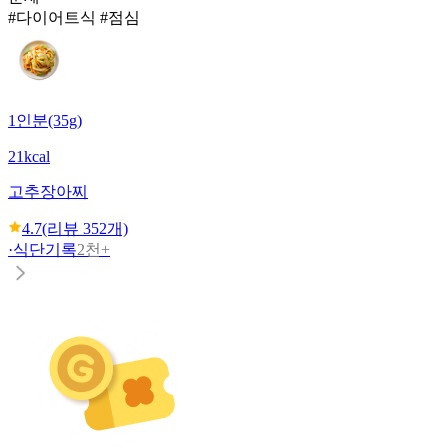
#다이어트식 #점심
1인분(35g)
21kcal
고추장아찌
4.7
(리뷰
352
개)
·
식단기록
2천+