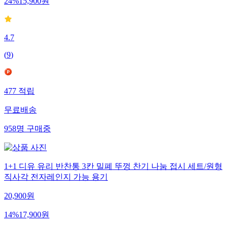
24
%
15,900
원
4.7
(
9
)
477
적립
무료배송
958
명
구매중
1+1 디유 유리 반찬통 3칸 밀폐 뚜껑 찬기 나눔 접시 세트/원형
직사각 전자레인지 가능 용기
20,900
원
14
%
17,900
원