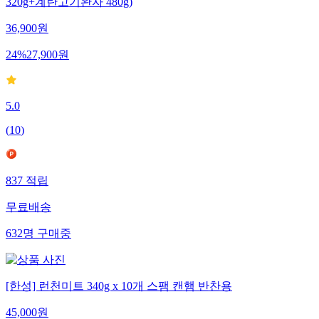
320g+계란고기완자 480g)
36,900
원
24
%
27,900
원
5.0
(
10
)
837
적립
무료배송
632
명
구매중
[한성] 런천미트 340g x 10개 스팸 캔햄 반찬용
45,000
원