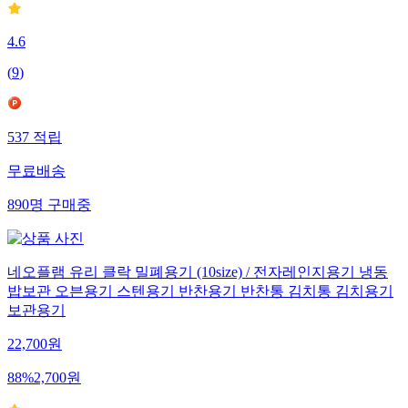
4.6
(
9
)
537
적립
무료배송
890
명
구매중
네오플램 유리 클락 밀폐용기 (10size) / 전자레인지용기 냉동
밥보관 오븐용기 스텐용기 반찬용기 반찬통 김치통 김치용기
보관용기
22,700
원
88
%
2,700
원