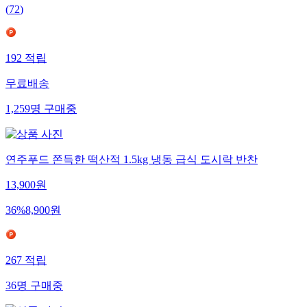
(
72
)
192
적립
무료배송
1,259
명
구매중
연주푸드 쫀득한 떡산적 1.5kg 냉동 급식 도시락 반찬
13,900
원
36
%
8,900
원
267
적립
36
명
구매중