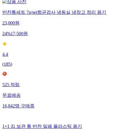
반찬통세트 7p/set항균검사 냉동실 냉장고 정리 용기
23,000
원
24
%
17,500
원
4.4
(
185
)
525
적립
무료배송
16,842
명
구매중
1+1 김 보관 통 반찬 밀폐 플라스틱 용기