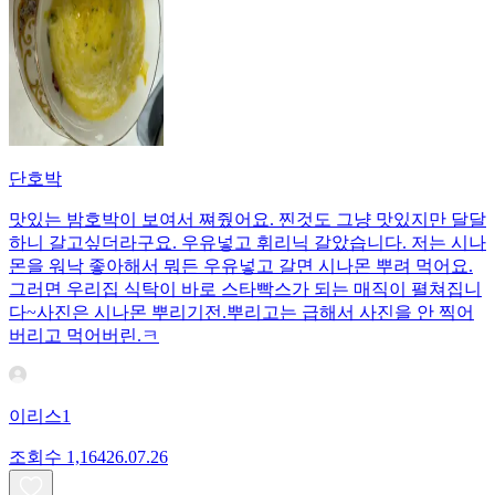
단호박
맛있는 밤호박이 보여서 쪄줬어요. 찐것도 그냥 맛있지만 달달
하니 갈고싶더라구요. 우유넣고 휘리닉 갈았습니다. 저는 시나
몬을 워낙 좋아해서 뭐든 우유넣고 갈면 시나몬 뿌려 먹어요.
그러면 우리집 식탁이 바로 스타빡스가 되는 매직이 펼쳐집니
다~사진은 시나몬 뿌리기전.뿌리고는 급해서 사진을 안 찍어
버리고 먹어버린.ㅋ
이리스1
조회수
1,164
26.07.26