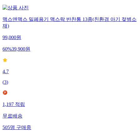
맥스앤맥스 밀폐용기 맥스락 반찬통 13종(친환경 아기 젖병소
재)
99,000
원
60
%
39,900
원
4.7
(
3
)
1,197
적립
무료배송
505
명
구매중