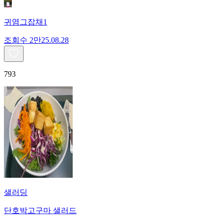
귀염그잡채1
조회수
2만
25.08.28
793
샐러딩
단호박고구마 샐러드