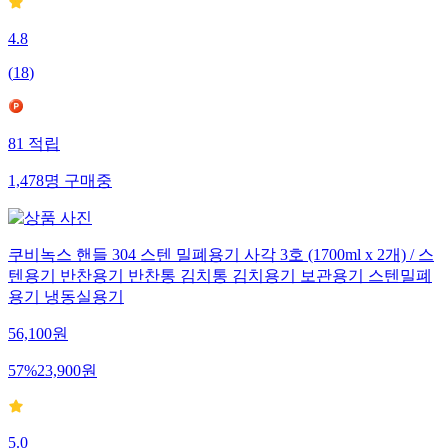
4.8
(
18
)
81
적립
1,478
명
구매중
쿠비녹스 핸들 304 스텐 밀폐용기 사각 3호 (1700ml x 2개) / 스
텐용기 반찬용기 반찬통 김치통 김치용기 보관용기 스텐밀폐
용기 냉동실용기
56,100
원
57
%
23,900
원
5.0