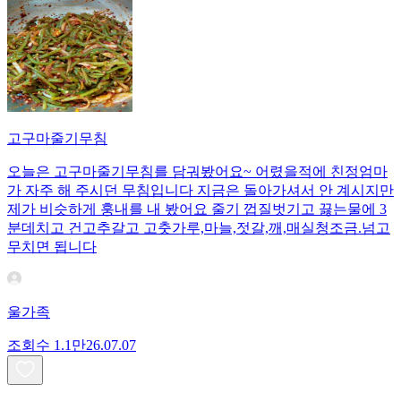
고구마줄기무침
오늘은 고구마줄기무침를 담궈봤어요~ 어렸을적에 친정엄마
가 자주 해 주시던 무침입니다 지금은 돌아가셔서 안 계시지만
제가 비슷하게 훙내를 내 봤어요 줄기 껍질벗기고 끓는물에 3
분데치고 건고추갈고 고춧가루,마늘,젓갈,깨,매실청조금.넘고
무치면 됩니다
울가족
조회수
1.1만
26.07.07