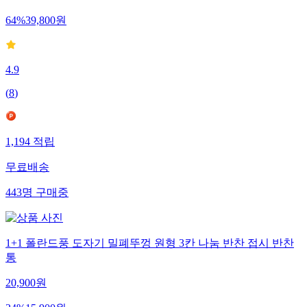
64
%
39,800
원
4.9
(
8
)
1,194
적립
무료배송
443
명
구매중
1+1 폴란드풍 도자기 밀폐뚜껑 원형 3칸 나눔 반찬 접시 반찬
통
20,900
원