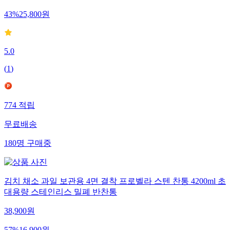
43
%
25,800
원
5.0
(
1
)
774
적립
무료배송
180
명
구매중
김치 채소 과일 보관용 4면 결착 프로벨라 스텐 찬통 4200ml 초
대용량 스테인리스 밀폐 반찬통
38,900
원
57
%
16,900
원