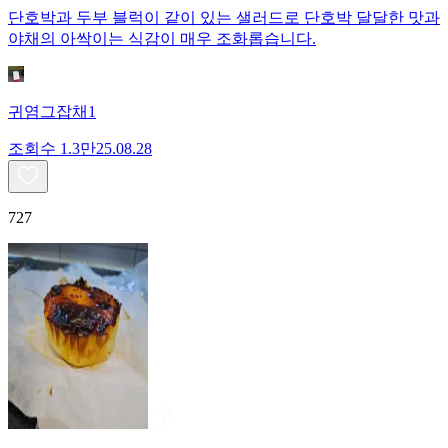
단호박과 두부 블럭이 같이 있는 샐러드로 단호박 달달한 맛과
야채의 아싹이는 식감이 매우 조화롭습니다.
귀염그잡채1
조회수
1.3만
25.08.28
727