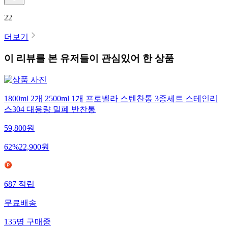
22
더보기
이 리뷰를 본 유저들이 관심있어 한 상품
1800ml 2개 2500ml 1개 프로벨라 스텐찬통 3종세트 스테인리
스304 대용량 밀폐 반찬통
59,800
원
62
%
22,900
원
687
적립
무료배송
135
명
구매중