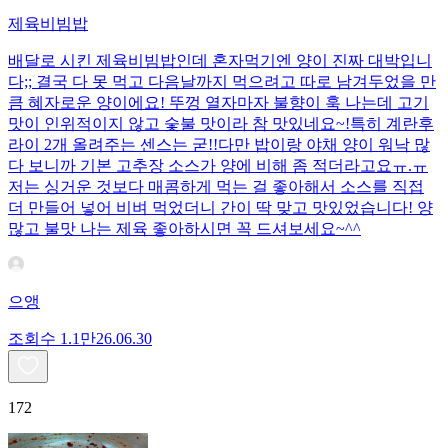
제육비빔밥
배달로 시킨 제육비빔밥인데 혼자먹기엔 양이 진짜 대박입니
다;; 결국 다 못 먹고 다음날까지 먹으려고 따로 남겨두었을 만
큼 혜자로운 양이에요! 뚜껑 열자마자 불향이 훅 나는데 고기
맛이 인위적이지 않고 숯불 맛이라 참 맛있네요~!특히 계란후
라이 2개 올려주는 센스는 굳!! ​다만 밥이랑 야채 양이 워낙 많
다 보니까 기본 고추장 소스가 양에 비해 좀 적더라고요ㅠ.ㅠ
저는 싱거운 것보다 매콤하게 먹는 걸 좋아해서 소스를 직접
더 만들어 넣어 비벼 먹었더니 간이 딱 맞고 맛있었습니다! 양
많고 불맛 나는 제육 좋아하시면 꼭 드셔보세요~^^
으앵
조회수
1.1만
26.06.30
172