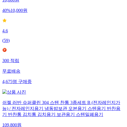
16,800
원
40
%
10,000
원
4.6
(
59
)
300
적립
무료배송
4,675
명
구매중
쉬젤 러반 슈퍼클린 304 스텐 찬통 3종세트 B (전자레인지가
능) / 전자레인지용기 냉동밥보관 오븐용기 스텐용기 반찬용
기 반찬통 김치통 김치용기 보관용기 스텐밀폐용기
109,800
원