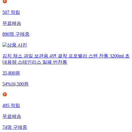
507
적립
무료배송
890
명
구매중
김치 채소 과일 보관용 4면 결착 프로벨라 스텐 찬통 3200ml 초
대용량 스테인리스 밀폐 반찬통
35,800
원
54
%
16,500
원
495
적립
무료배송
74
명
구매중