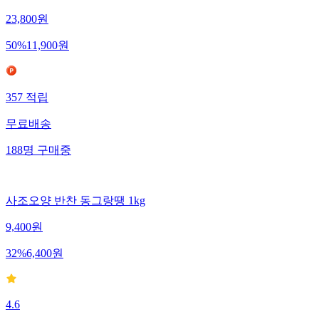
23,800
원
50
%
11,900
원
357
적립
무료배송
188
명
구매중
사조오양 반찬 동그랑땡 1kg
9,400
원
32
%
6,400
원
4.6