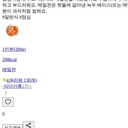
하고 부드러워요. 메밀전은 맷돌에 갈아낸 녹두 베이스(또는 메
분이 과자처럼 씹혀요.
#일반식 #점심
1인분(200g)
288kcal
메밀전
4.9
(리뷰
130
개)
·
식단기록
1천+
0
신고·제보