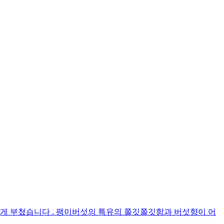
게 부쳤습니다 . 팽이버섯의 특유의 쫄깃쫄깃함과 버섯향이 어