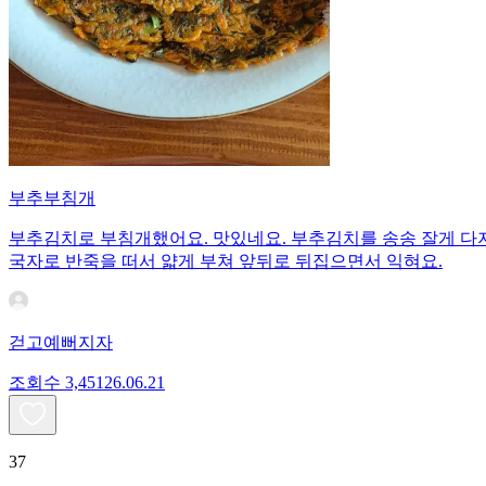
부추부침개
부추김치로 부침개했어요. 맛있네요. 부추김치를 송송 잘게 다지
국자로 반죽을 떠서 얇게 부쳐 앞뒤로 뒤집으면서 익혀요.
걷고예뻐지자
조회수
3,451
26.06.21
37