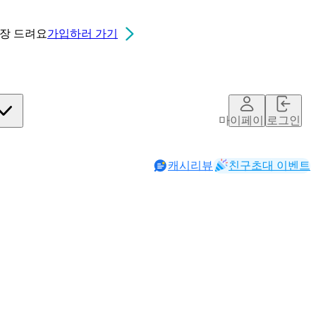
0장
드려요
가입하러 가기
마이페이지
로그인
캐시리뷰
친구초대 이벤트