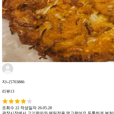
지니5703886
리뷰13
조회수 22
작성일자 26.05.28
광장시장에서 고기완자와 메밀전을 먹고왔어요 두툼하게 부쳐낸 