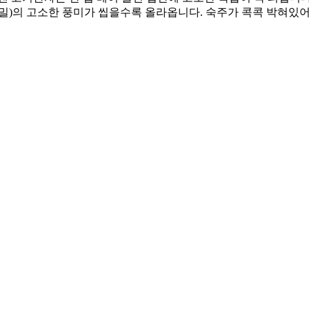
밀)의 고소한 풍미가 씹을수록 올라옵니다. 숙주가 콕콕 박혀있