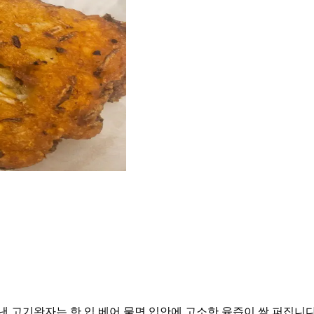
고기완자는 한 입 베어 물면 입안에 고소한 육즙이 싹 퍼집니다.