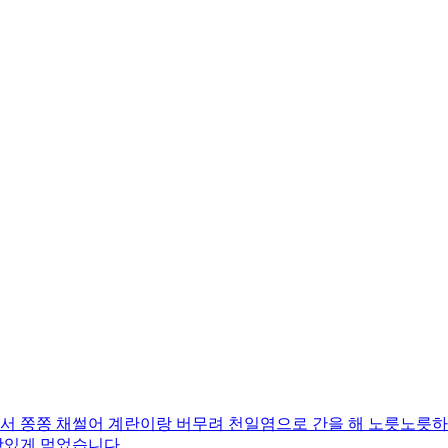
 쫑쫑 채썰어 계란이랑 버무려 천일염으로 간을 해 노릇노릇하
맛있게 먹었습니다.