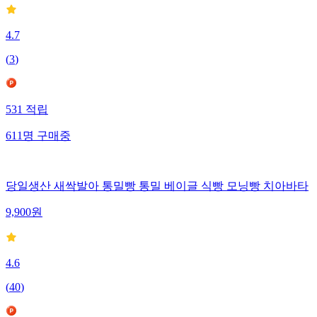
4.7
(
3
)
531
적립
611
명
구매중
당일생산 새싹발아 통밀빵 통밀 베이글 식빵 모닝빵 치아바타
9,900
원
4.6
(
40
)