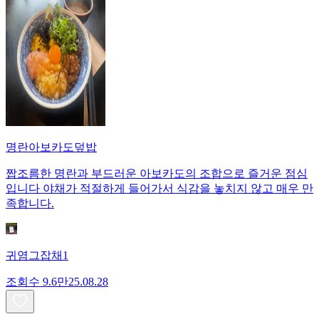
명란아보카도덮밥
짭조름한 명란과 부드러운 아보카도의 조합으로 즐거운 점심
입니다 야채가 적절하게 들어가서 식감을 놓치지 않고 매우 만
족합니다.
귀염그잡채1
조회수
9.6만
25.08.28