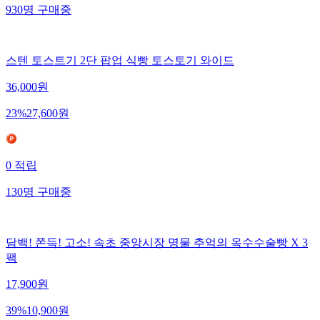
930
명
구매중
스텐 토스트기 2단 팝업 식빵 토스토기 와이드
36,000
원
23
%
27,600
원
0
적립
130
명
구매중
담백! 쫀득! 고소! 속초 중앙시장 명물 추억의 옥수수술빵 X 3
팩
17,900
원
39
%
10,900
원