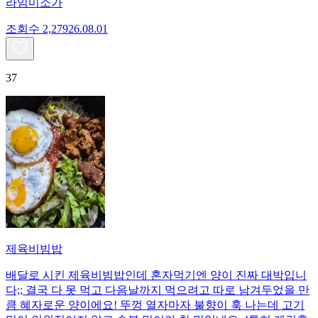
라임미소가
조회수
2,279
26.08.01
37
제육비빔밥
배달로 시킨 제육비빔밥인데 혼자먹기엔 양이 진짜 대박입니
다;; 결국 다 못 먹고 다음날까지 먹으려고 따로 남겨두었을 만
큼 혜자로운 양이에요! 뚜껑 열자마자 불향이 훅 나는데 고기