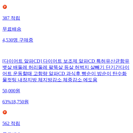
387
적립
무료배송
4,530
명
구매중
[다이어트 알파CD] 다이어트 보조제 알파CD 특허유산균함유
뱃살 배둘레 허리둘레 팔뚝살 등살 허벅지 살빼기 단기간다이
어트 운동할때 고함량 알파CD 과식후 빵순이 밥순이 탄수화
물컷팅 내장지방 체지방감소 체중감소 에도움
50,000
원
63
%
18,750
원
562
적립