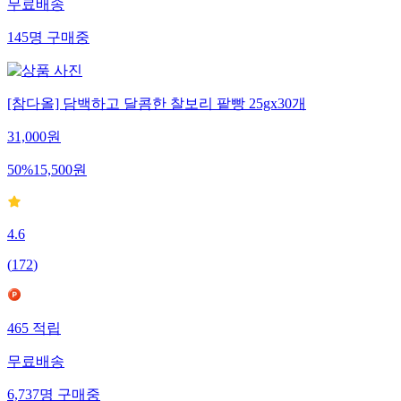
무료배송
145
명
구매중
[참다올] 담백하고 달콤한 찰보리 팥빵 25gx30개
31,000
원
50
%
15,500
원
4.6
(
172
)
465
적립
무료배송
6,737
명
구매중