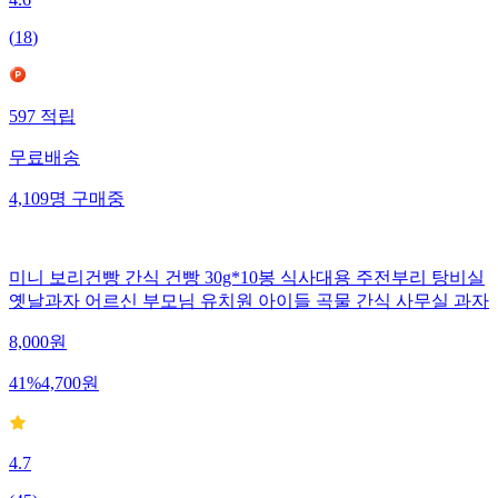
4.6
(
18
)
597
적립
무료배송
4,109
명
구매중
미니 보리건빵 간식 건빵 30g*10봉 식사대용 주전부리 탕비실
옛날과자 어르신 부모님 유치원 아이들 곡물 간식 사무실 과자
8,000
원
41
%
4,700
원
4.7