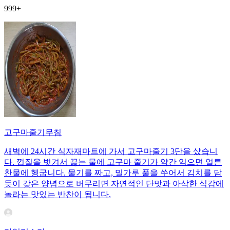
999+
고구마줄기무침
새벽에 24시간 식자재마트에 가서 고구마줄기 3단을 샀습니
다. 껍질을 벗겨서 끓는 물에 고구마 줄기가 약간 익으면 얼른
찬물에 헹굽니다. 물기를 짜고, 밀가루 풀을 쑤어서 김치를 담
듯이 갖은 양념으로 버무리면 자연적인 단맛과 아삭한 식감에
놀라는 맛있는 반찬이 됩니다.