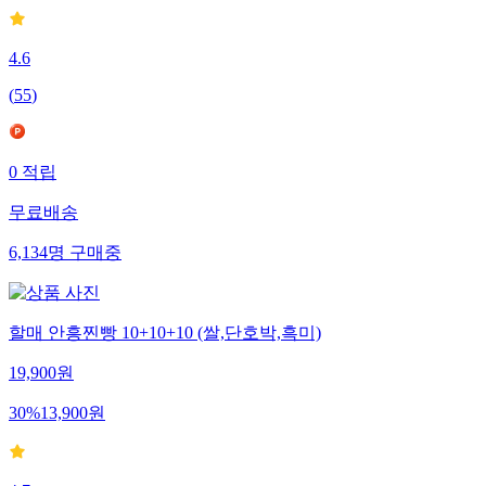
4.6
(
55
)
0
적립
무료배송
6,134
명
구매중
할매 안흥찐빵 10+10+10 (쌀,단호박,흑미)
19,900
원
30
%
13,900
원