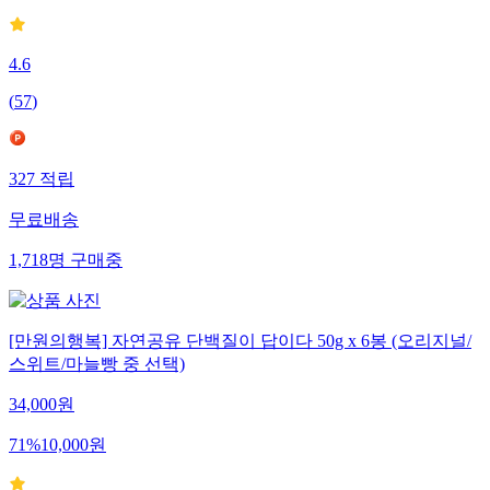
4.6
(
57
)
327
적립
무료배송
1,718
명
구매중
[만원의행복] 자연공유 단백질이 답이다 50g x 6봉 (오리지널/
스위트/마늘빵 중 선택)
34,000
원
71
%
10,000
원