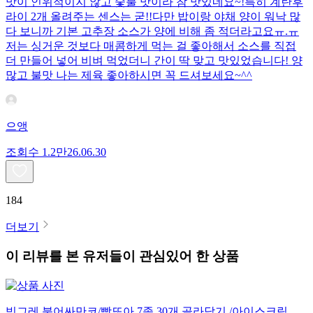
맛이 인위적이지 않고 숯불 맛이라 참 맛있네요~!특히 계란후
라이 2개 올려주는 센스는 굳!! ​다만 밥이랑 야채 양이 워낙 많
다 보니까 기본 고추장 소스가 양에 비해 좀 적더라고요ㅠ.ㅠ
저는 싱거운 것보다 매콤하게 먹는 걸 좋아해서 소스를 직접
더 만들어 넣어 비벼 먹었더니 간이 딱 맞고 맛있었습니다! 양
많고 불맛 나는 제육 좋아하시면 꼭 드셔보세요~^^
으앵
조회수
1.2만
26.06.30
184
더보기
이 리뷰를 본 유저들이 관심있어 한 상품
빙그레 붕어싸만코/빵또아 7종 30개 골라담기 /아이스크림