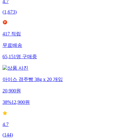
4.7
(
1,673
)
417
적립
무료배송
65,151
명
구매중
아이스 경주빵 38g x 20 개입
20,900
원
38
%
12,900
원
4.7
(
144
)