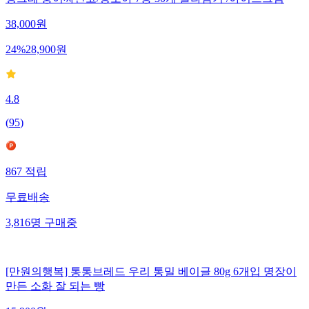
38,000
원
24
%
28,900
원
4.8
(
95
)
867
적립
무료배송
3,816
명
구매중
[만원의행복] 통통브레드 우리 통밀 베이글 80g 6개입 명장이
만든 소화 잘 되는 빵