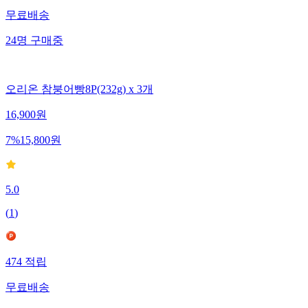
무료배송
24
명
구매중
오리온 참붕어빵8P(232g) x 3개
16,900
원
7
%
15,800
원
5.0
(
1
)
474
적립
무료배송