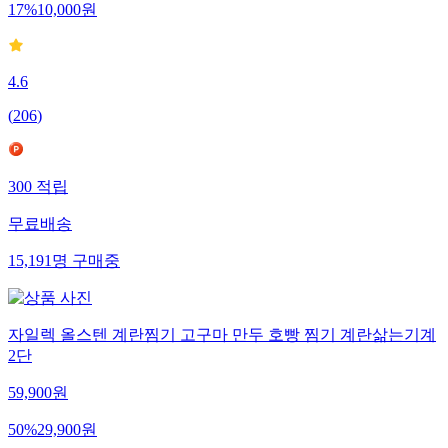
17
%
10,000
원
4.6
(
206
)
300
적립
무료배송
15,191
명
구매중
자일렉 올스텐 계란찜기 고구마 만두 호빵 찜기 계란삶는기계
2단
59,900
원
50
%
29,900
원