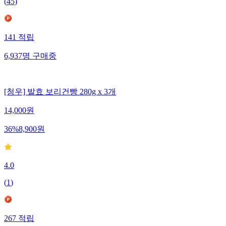
(
45
)
141
적립
6,937
명
구매중
[청우] 발효 보리건빵 280g x 3개
14,000
원
36
%
8,900
원
4.0
(
1
)
267
적립