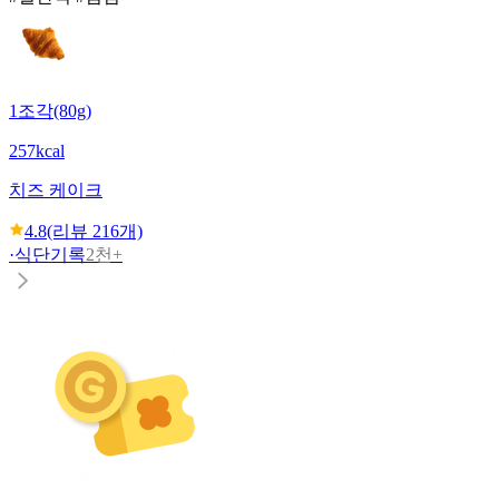
1조각(80g)
257kcal
치즈 케이크
4.8
(리뷰
216
개)
·
식단기록
2천+