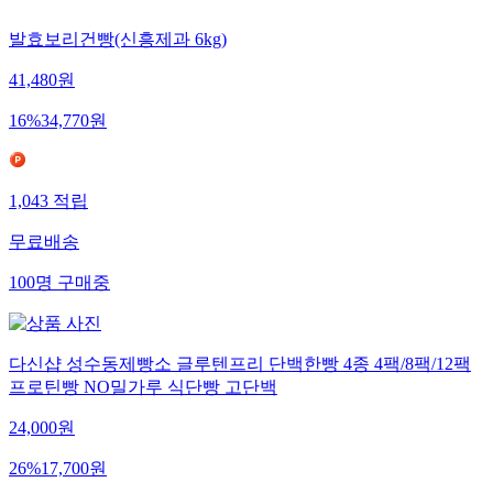
발효보리건빵(신흥제과 6kg)
41,480
원
16
%
34,770
원
1,043
적립
무료배송
100
명
구매중
다신샵 성수동제빵소 글루텐프리 단백한빵 4종 4팩/8팩/12팩
프로틴빵 NO밀가루 식단빵 고단백
24,000
원
26
%
17,700
원