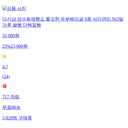
다신샵 성수동제빵소 쫄깃한 두부베이글 6종 식단관리 NO밀
가루 쌀빵 단백질빵
32,000
원
25
%
23,900
원
4.7
(
24
)
717
적립
무료배송
3,928
명
구매중