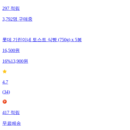
297
적립
3,792
명
구매중
롯데 기린이네 토스트 식빵 (750g) x 5봉
16,500
원
16
%
13,900
원
4.7
(
34
)
417
적립
무료배송