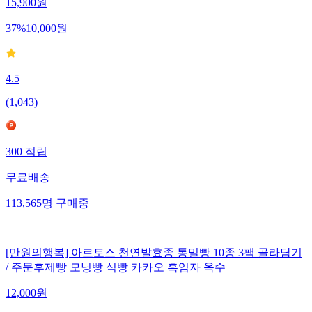
15,900
원
37
%
10,000
원
4.5
(
1,043
)
300
적립
무료배송
113,565
명
구매중
[만원의행복] 아르토스 천연발효종 통밀빵 10종 3팩 골라담기
/ 주문후제빵 모닝빵 식빵 카카오 흑임자 옥수
12,000
원