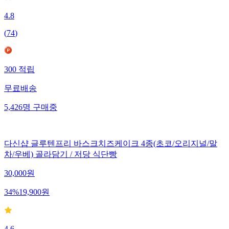
4.8
(
74
)
300
적립
무료배송
5,426
명
구매중
다신샵 글루텐프리 바스크치즈케이크 4종(초코/오리지널/말
차/우베) 골라담기 / 저당 식단빵
30,000
원
34
%
19,900
원