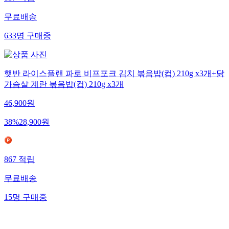
837
적립
무료배송
633
명
구매중
햇반 라이스플랜 파로 비프포크 김치 볶음밥(컵) 210g x3개+닭
가슴살 계란 볶음밥(컵) 210g x3개
46,900
원
38
%
28,900
원
867
적립
무료배송
15
명
구매중