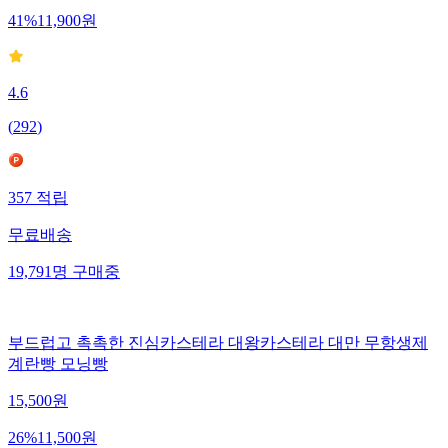
41
%
11,900
원
4.6
(
292
)
357
적립
무료배송
19,791
명
구매중
부드럽고 촉촉한 진심카스테라 대왕카스테라 대만 무항생제
계란빵 모닝빵
15,500
원
26
%
11,500
원