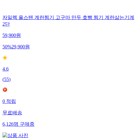
자일렉 올스텐 계란찜기 고구마 만두 호빵 찜기 계란삶는기계
2단
59,900
원
50
%
29,900
원
4.6
(
55
)
0
적립
무료배송
6,126
명
구매중