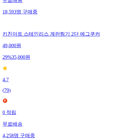
무료배송
18,593
명
구매중
키친아트 스테인리스 계란찜기 2단 에그쿠커
49,000
원
29
%
35,000
원
4.7
(
79
)
0
적립
무료배송
4,258
명
구매중