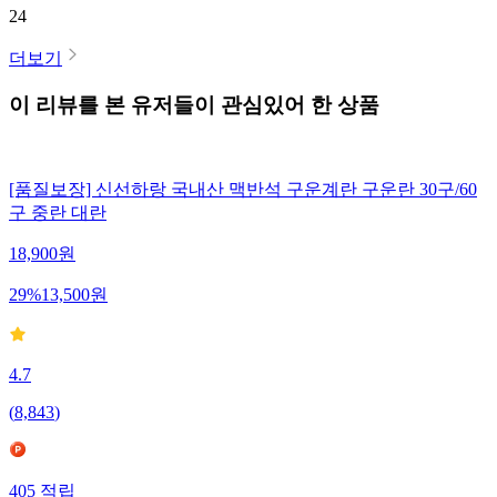
24
더보기
이 리뷰를 본 유저들이 관심있어 한 상품
[품질보장] 신선하랑 국내산 맥반석 구운계란 구운란 30구/60
구 중란 대란
18,900
원
29
%
13,500
원
4.7
(
8,843
)
405
적립