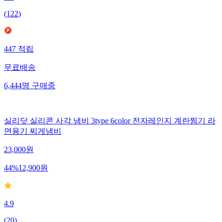
(
122
)
447
적립
무료배송
6,444
명
구매중
실리닷 실리콘 사각 냄비 3type 6color 전자레인지 계란찜기 라
면용기 찌게냄비
23,000
원
44
%
12,900
원
4.9