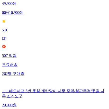
49,900
원
66
%
16,900
원
5.0
(
3
)
507
적립
무료배송
262
명
구매중
1+1 네오셰프 5번 옻칠 계란말이 나무 주걱/철판주걱/옻칠 나
무 조리도구
20,000
원