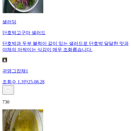
샐러딩
단호박고구마 샐러드
단호박과 두부 블럭이 같이 있는 샐러드로 단호박 달달한 맛과
야채의 아싹이는 식감이 매우 조화롭습니다.
귀염그잡채1
조회수
1.3만
25.08.28
730