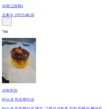
귀염그잡채1
조회수
2만
25.08.28
798
상하치즈
바스크 치즈케이크
바스크 치즈케이크 예요. 그릭요거트로 직접 만들어 봤어요.