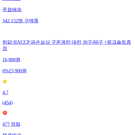
무료배송
342,152
명
구매중
허닭 HACCP 파손보상 구운계란 대란 30구/60구 +핑크솔트증
정
16,900
원
6
%
15,900
원
4.7
(
454
)
477
적립