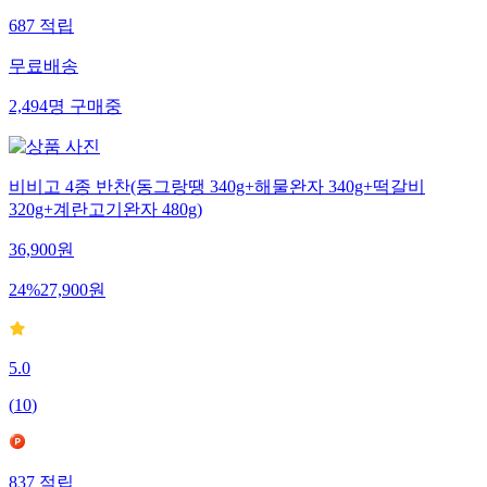
687
적립
무료배송
2,494
명
구매중
비비고 4종 반찬(동그랑땡 340g+해물완자 340g+떡갈비
320g+계란고기완자 480g)
36,900
원
24
%
27,900
원
5.0
(
10
)