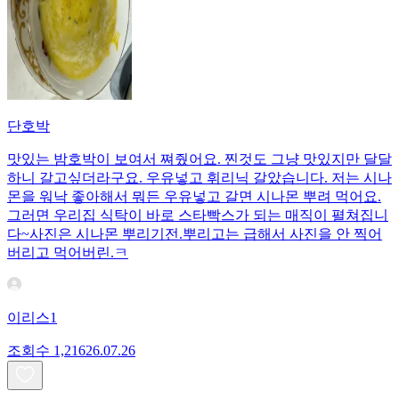
단호박
맛있는 밤호박이 보여서 쪄줬어요. 찐것도 그냥 맛있지만 달달
하니 갈고싶더라구요. 우유넣고 휘리닉 갈았습니다. 저는 시나
몬을 워낙 좋아해서 뭐든 우유넣고 갈면 시나몬 뿌려 먹어요.
그러면 우리집 식탁이 바로 스타빡스가 되는 매직이 펼쳐집니
다~사진은 시나몬 뿌리기전.뿌리고는 급해서 사진을 안 찍어
버리고 먹어버린.ㅋ
이리스1
조회수
1,216
26.07.26