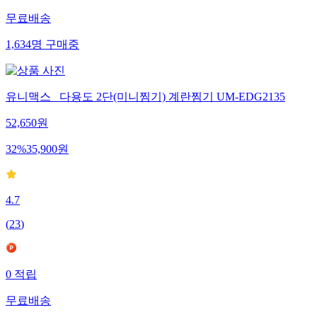
0
적립
무료배송
1,634
명
구매중
유니맥스_ 다용도 2단(미니찜기) 계란찜기 UM-EDG2135
52,650
원
32
%
35,900
원
4.7
(
23
)
0
적립
무료배송