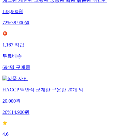
에그팬 계란팬 코팅팬 궁중팬 웍팬 볶음팬 튀김팬
138,900
원
72
%
38,900
원
1,167
적립
무료배송
694
명
구매중
HACCP 맥반석 군계란 구운란 20개 외
20,000
원
26
%
14,900
원
4.6