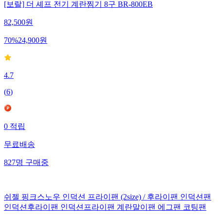
[보랄] 더 셰프 전기 계란찜기 8구 BR-800EB
82,500
원
70
%
24,900
원
4.7
(
6
)
0
적립
무료배송
827
명
구매중
쉬젤 핑크스노우 인덕션 프라이팬 (2size) / 후라이팬 인덕션팬
인덕션후라이팬 인덕션프라이팬 계란말이팬 에그팬 코팅팬