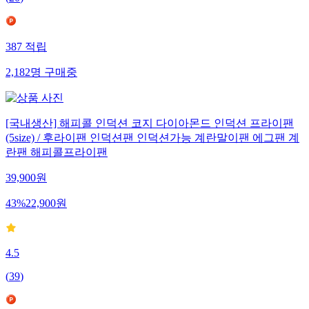
(
20
)
387
적립
2,182
명
구매중
[국내생산] 해피콜 인덕션 코지 다이아몬드 인덕션 프라이팬
(5size) / 후라이팬 인덕션팬 인덕션가능 계란말이팬 에그팬 계
란팬 해피콜프라이팬
39,900
원
43
%
22,900
원
4.5
(
39
)