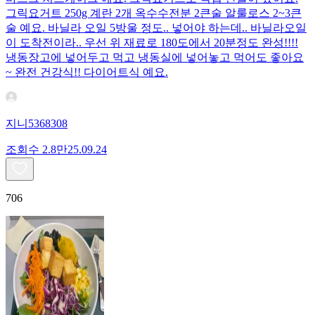
그릭요거트 250g 계란 2개 옥수수전분 2큰술 알룰로스 2~3큰
술 예요. 바닐라 오일 5방울 정도.. 넣어야 하는데.. 바닐라오일
이 도착전이라.. 우선 위 재료로 180도에서 20분정도 완성!!!!
냉동장고에 넣어두고 먹고 냉동실에 넣어놓고 먹어도 좋아요
~ 완전 건강식!! 다이어트식 예요.
지니5368308
조회수
2.8만
25.09.24
706