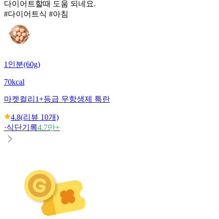
다이어트할때 도움 되네요.
#다이어트식 #아침
1인분(60g)
70kcal
마켓컬리
1+등급 무항생제 특란
4.8
(리뷰
10
개)
·
식단기록
4.7만+