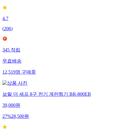
4.7
(
206
)
345
적립
무료배송
12,519
명
구매중
보랄 더 셰프 8구 전기 계란찜기 BR-800EB
39,000
원
27
%
28,500
원