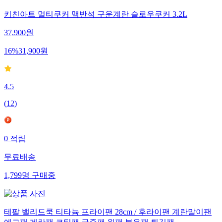
키친아트 멀티쿠커 맥반석 구운계란 슬로우쿠커 3.2L
37,900
원
16
%
31,900
원
4.5
(
12
)
0
적립
무료배송
1,799
명
구매중
테팔 밸리드쿡 티타늄 프라이팬 28cm / 후라이팬 계란말이팬