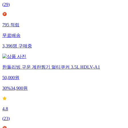
(
29
)
795
적립
무료배송
3,396
명
구매중
한돌리빙 구운 계란찜기 멀티쿠커 3.5L HDLV-A1
50,000
원
30
%
34,900
원
4.8
(
23
)