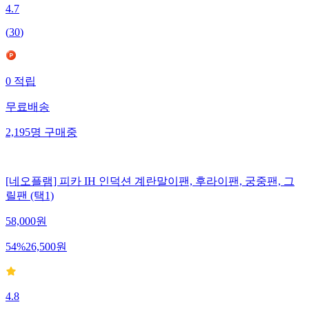
4.7
(
30
)
0
적립
무료배송
2,195
명
구매중
[네오플램] 피카 IH 인덕션 계란말이팬, 후라이팬, 궁중팬, 그
릴팬 (택1)
58,000
원
54
%
26,500
원
4.8