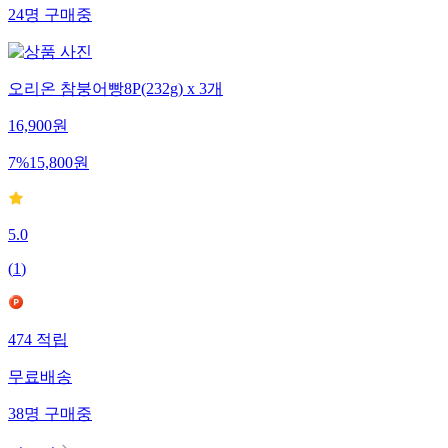
24
명
구매중
오리온 참붕어빵8P(232g) x 3개
16,900
원
7
%
15,800
원
5.0
(
1
)
474
적립
무료배송
38
명
구매중