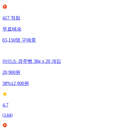
417
적립
무료배송
65,150
명
구매중
아이스 경주빵 38g x 20 개입
20,900
원
38
%
12,900
원
4.7
(
144
)