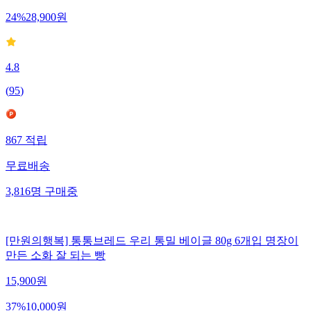
24
%
28,900
원
4.8
(
95
)
867
적립
무료배송
3,816
명
구매중
[만원의행복] 통통브레드 우리 통밀 베이글 80g 6개입 명장이
만든 소화 잘 되는 빵
15,900
원
37
%
10,000
원