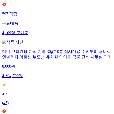
597
적립
무료배송
4,109
명
구매중
미니 보리건빵 간식 건빵 30g*10봉 식사대용 주전부리 탕비실
옛날과자 어르신 부모님 유치원 아이들 곡물 간식 사무실 과자
8,000
원
41
%
4,700
원
4.7
(
45
)