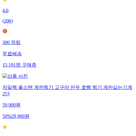
4.6
(
206
)
300
적립
무료배송
15,191
명
구매중
자일렉 올스텐 계란찜기 고구마 만두 호빵 찜기 계란삶는기계
2단
59,900
원
50
%
29,900
원