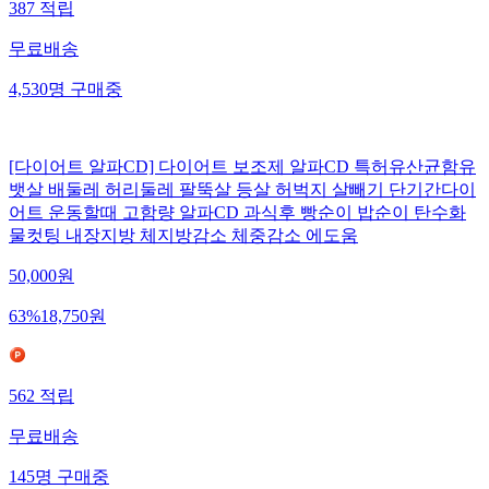
387
적립
무료배송
4,530
명
구매중
[다이어트 알파CD] 다이어트 보조제 알파CD 특허유산균함유
뱃살 배둘레 허리둘레 팔뚝살 등살 허벅지 살빼기 단기간다이
어트 운동할때 고함량 알파CD 과식후 빵순이 밥순이 탄수화
물컷팅 내장지방 체지방감소 체중감소 에도움
50,000
원
63
%
18,750
원
562
적립
무료배송
145
명
구매중