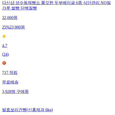
다신샵 성수동제빵소 쫄깃한 두부베이글 6종 식단관리 NO밀
가루 쌀빵 단백질빵
32,000
원
25
%
23,900
원
4.7
(
24
)
717
적립
무료배송
3,928
명
구매중
발효보리건빵(신흥제과 6kg)