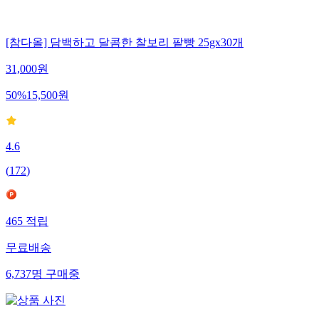
[참다올] 담백하고 달콤한 찰보리 팥빵 25gx30개
31,000
원
50
%
15,500
원
4.6
(
172
)
465
적립
무료배송
6,737
명
구매중