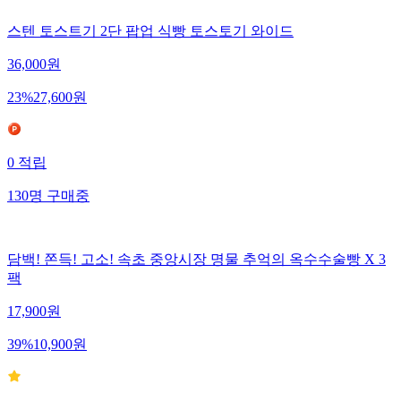
스텐 토스트기 2단 팝업 식빵 토스토기 와이드
36,000
원
23
%
27,600
원
0
적립
130
명
구매중
담백! 쫀득! 고소! 속초 중앙시장 명물 추억의 옥수수술빵 X 3
팩
17,900
원
39
%
10,900
원