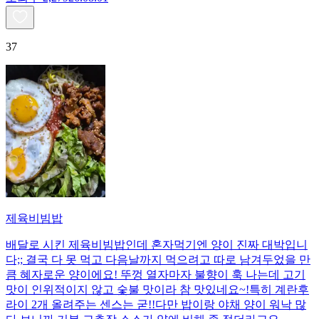
37
제육비빔밥
배달로 시킨 제육비빔밥인데 혼자먹기엔 양이 진짜 대박입니
다;; 결국 다 못 먹고 다음날까지 먹으려고 따로 남겨두었을 만
큼 혜자로운 양이에요! 뚜껑 열자마자 불향이 훅 나는데 고기
맛이 인위적이지 않고 숯불 맛이라 참 맛있네요~!특히 계란후
라이 2개 올려주는 센스는 굳!! ​다만 밥이랑 야채 양이 워낙 많