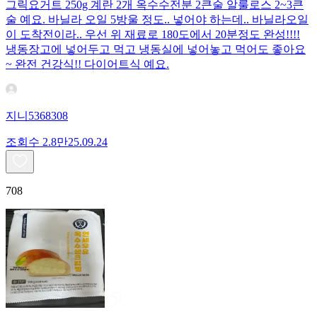
그릭요거트 250g 계란 2개 옥수수전분 2큰술 알룰로스 2~3큰
술 예요. 바닐라 오일 5방울 정도.. 넣어야 하는데.. 바닐라오일
이 도착전이라.. 우선 위 재료로 180도에서 20분정도 완성!!!!
냉동장고에 넣어두고 먹고 냉동실에 넣어놓고 먹어도 좋아요
~ 완전 건강식!! 다이어트식 예요.
지니5368308
조회수
2.8만
25.09.24
708