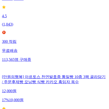
4.5
(
1,043
)
300
적립
무료배송
113,565
명
구매중
[만원의행복] 아르토스 천연발효종 통밀빵 10종 3팩 골라담기
/ 주문후제빵 모닝빵 식빵 카카오 흑임자 옥수
12,000
원
17
%
10,000
원