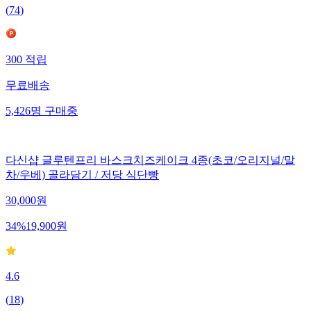
(
74
)
300
적립
무료배송
5,426
명
구매중
다신샵 글루텐프리 바스크치즈케이크 4종(초코/오리지널/말
차/우베) 골라담기 / 저당 식단빵
30,000
원
34
%
19,900
원
4.6
(
18
)