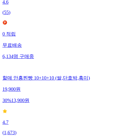
4.6
(
55
)
0
적립
무료배송
6,134
명
구매중
할매 안흥찐빵 10+10+10 (쌀,단호박,흑미)
19,900
원
30
%
13,900
원
4.7
(
1,673
)