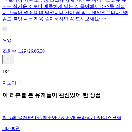
다 보니까 기본 고추장 소스가 양에 비해 좀 적더라고요ㅠ.ㅠ
저는 싱거운 것보다 매콤하게 먹는 걸 좋아해서 소스를 직접
더 만들어 넣어 비벼 먹었더니 간이 딱 맞고 맛있었습니다! 양
많고 불맛 나는 제육 좋아하시면 꼭 드셔보세요~^^
으앵
조회수
1.2만
26.06.30
184
더보기
이 리뷰를 본 유저들이 관심있어 한 상품
빙그레 붕어싸만코/빵또아 7종 30개 골라담기 /아이스크림
38,000
원