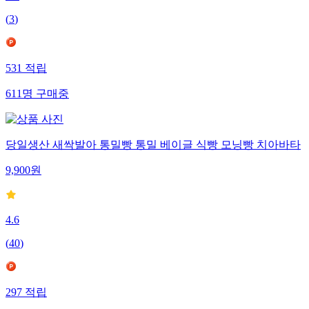
(
3
)
531
적립
611
명
구매중
당일생산 새싹발아 통밀빵 통밀 베이글 식빵 모닝빵 치아바타
9,900
원
4.6
(
40
)
297
적립