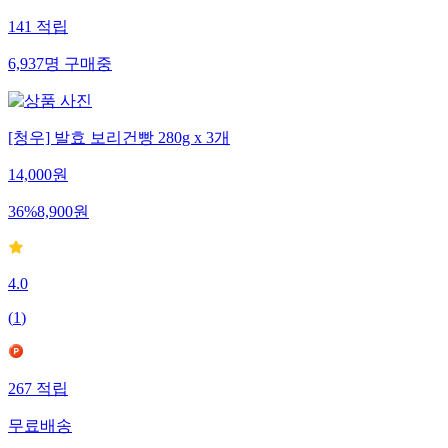
141
적립
6,937
명
구매중
[청우] 발효 보리건빵 280g x 3개
14,000
원
36
%
8,900
원
4.0
(
1
)
267
적립
무료배송