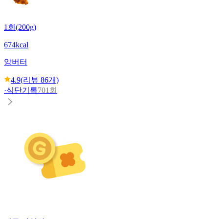
1회(200g)
674kcal
앙버터
4.9
(리뷰
86
개)
·
식단기록
701회