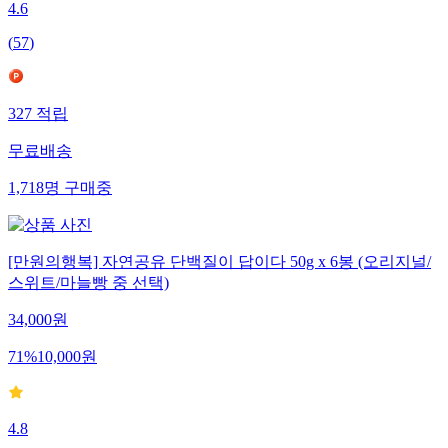
4.6
(
57
)
327
적립
무료배송
1,718
명
구매중
[만원의행복] 자연공유 단백질이 답이다 50g x 6봉 (오리지널/
스위트/마늘빵 중 선택)
34,000
원
71
%
10,000
원
4.8