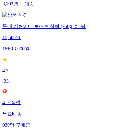
3,792
명
구매중
롯데 기린이네 토스트 식빵 (750g) x 5봉
16,500
원
16
%
13,900
원
4.7
(
33
)
417
적립
무료배송
930
명
구매중