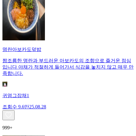
명란아보카도덮밥
짭조름한 명란과 부드러운 아보카도의 조합으로 즐거운 점심
입니다 야채가 적절하게 들어가서 식감을 놓치지 않고 매우 만
족합니다.
귀염그잡채1
조회수
9.6만
25.08.28
999+