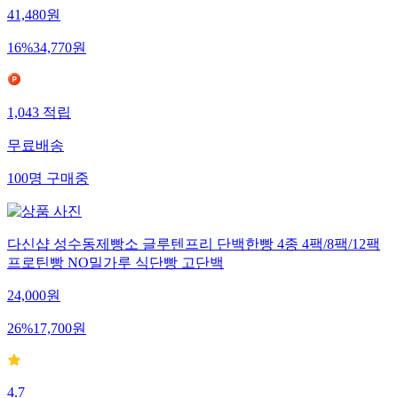
41,480
원
16
%
34,770
원
1,043
적립
무료배송
100
명
구매중
다신샵 성수동제빵소 글루텐프리 단백한빵 4종 4팩/8팩/12팩
프로틴빵 NO밀가루 식단빵 고단백
24,000
원
26
%
17,700
원
4.7