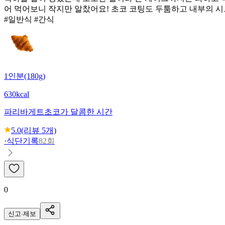
어 먹어보니 작지만 알찼어요! 초코 코팅도 두툼하고 내부의 
#일반식 #간식
1인분(180g)
630kcal
파리바게트
초코가 달콤한 시간
5.0
(리뷰
5
개)
·
식단기록
82회
0
신고·제보