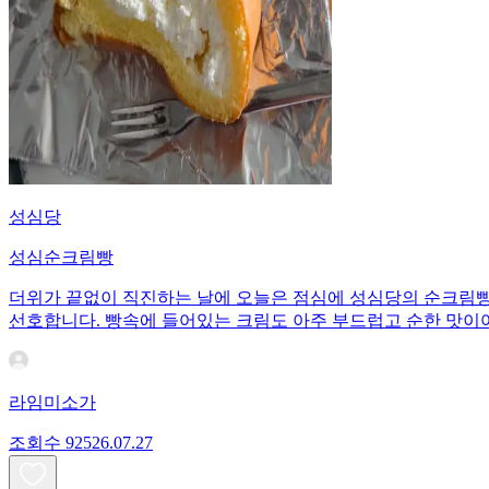
성심당
성심순크림빵
더위가 끝없이 직진하는 날에 오늘은 점심에 성심당의 순크림빵으
선호합니다. 빵속에 들어있는 크림도 아주 부드럽고 순한 맛이
라임미소가
조회수
925
26.07.27