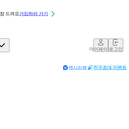
0장
드려요
가입하러 가기
마이페이지
로그인
캐시리뷰
친구초대 이벤트