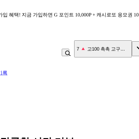
가입 혜택!
지금 가입하면
G 포인트 10,000P + 캐시로또 응모권 1
7
고100 촉촉 고구마 스틱
기록