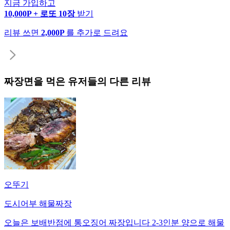
지금 가입하고
10,000P + 로또 10장
받기
리뷰 쓰면
2,000P
를 추가로 드려요
짜장면
을 먹은 유저들의 다른 리뷰
오뚜기
도시어부 해물짜장
오늘은 보배반점에 통오징어 짜장입니다 2-3인분 양으로 해물