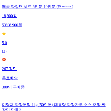
매콤 짜장면 세트 5인분 10인분 (면+소스)
18,900
원
53
%
8,900
원
5.0
(
2
)
267
적립
무료배송
300
명
구매중
미담채 짜장분말 1kg (50인분) 대용량 짜장가루 소스 춘장 짜
장면 만들기