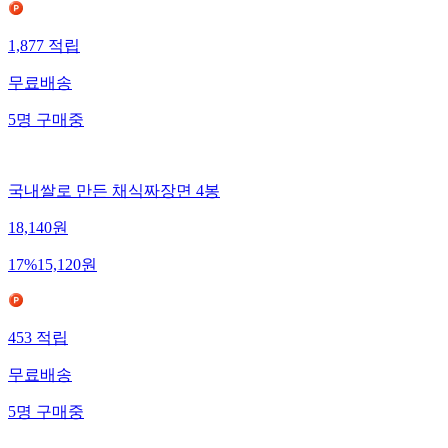
1,877
적립
무료배송
5
명
구매중
국내쌀로 만든 채식짜장면 4봉
18,140
원
17
%
15,120
원
453
적립
무료배송
5
명
구매중