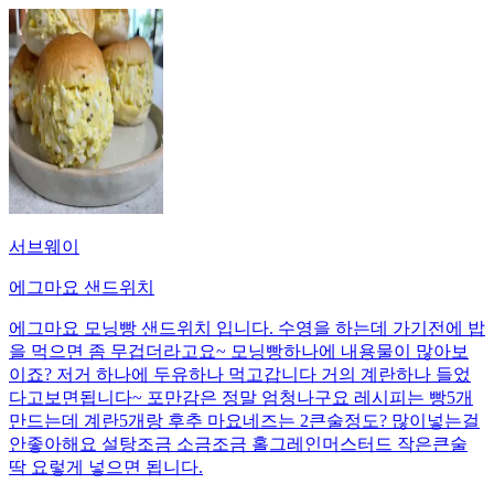
서브웨이
에그마요 샌드위치
에그마요 모닝빵 샌드위치 입니다. 수영을 하는데 가기전에 밥
을 먹으면 좀 무겁더라고요~ 모닝빵하나에 내용물이 많아보
이죠? 저거 하나에 두유하나 먹고갑니다 거의 계란하나 들었
다고보면됩니다~ 포만감은 정말 엄청나구요 레시피는 빵5개
만드는데 계란5개랑 후추 마요네즈는 2큰술정도? 많이넣는걸
안좋아해요 설탕조금 소금조금 홀그레인머스터드 작은큰술
딱 요렇게 넣으면 됩니다.