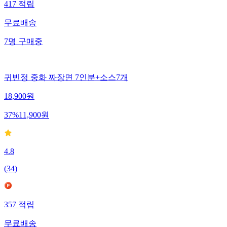
417
적립
무료배송
7
명
구매중
귀빈정 중화 짜장면 7인분+소스7개
18,900
원
37
%
11,900
원
4.8
(
34
)
357
적립
무료배송