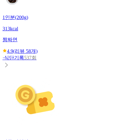
1인분(200g)
313kcal
짬짜면
4.9
(리뷰
58
개)
·
식단기록
537회