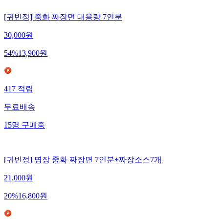
[귀빈정] 중화 짜장면 대용량 7인분
30,000
원
54
%
13,900
원
417
적립
무료배송
15
명
구매중
[귀빈정] 명장 중화 짜장면 7인분+짜장소스7개
21,000
원
20
%
16,800
원