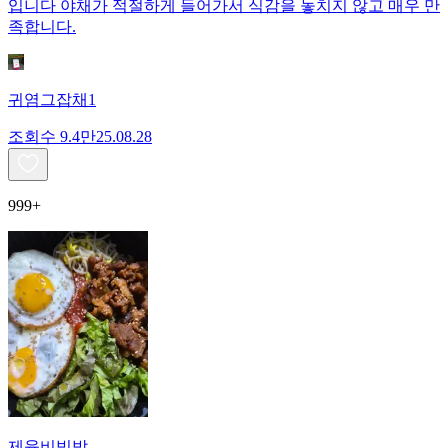
입니다 야채가 적절하게 들어가서 식감을 놓치지 않고 매우 만
족합니다.
귀염그잡채1
조회수
9.4만
25.08.28
999+
제육비빔밥