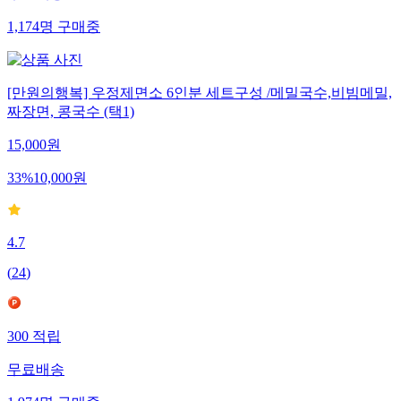
1,174
명
구매중
[만원의행복] 우정제면소 6인분 세트구성 /메밀국수,비빔메밀,
짜장면, 콩국수 (택1)
15,000
원
33
%
10,000
원
4.7
(
24
)
300
적립
무료배송