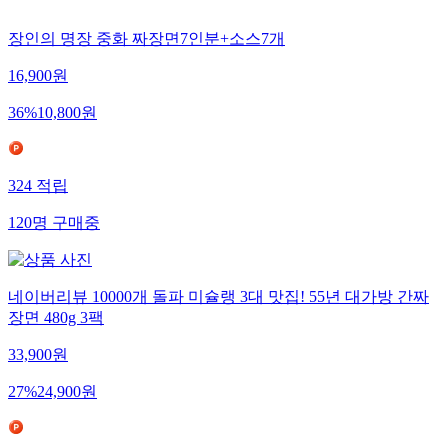
장인의 명장 중화 짜장면7인분+소스7개
16,900
원
36
%
10,800
원
324
적립
120
명
구매중
네이버리뷰 10000개 돌파 미슐랭 3대 맛집! 55년 대가방 간짜
장면 480g 3팩
33,900
원
27
%
24,900
원