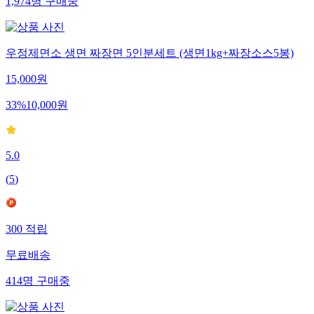
1,974
명
구매중
우정제면소 생면 짜장면 5인분세트 (생면1kg+짜장소스5봉)
15,000
원
33
%
10,000
원
5.0
(
5
)
300
적립
무료배송
414
명
구매중