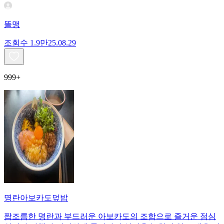
똘맹
조회수
1.9만
25.08.29
999+
명란아보카도덮밥
짭조름한 명란과 부드러운 아보카도의 조합으로 즐거운 점심