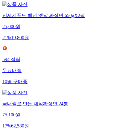
신세계푸드 백년 옛날 짜장면 650gX2팩
25,000
원
21
%
19,800
원
594
적립
무료배송
10
명
구매중
국내쌀로 만든 채식짜장면 24봉
75,100
원
17
%
62,580
원