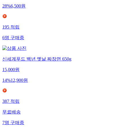
28
%
6,500
원
195
적립
6
명
구매중
신세계푸드 백년 옛날 짜장면 650g
15,000
원
14
%
12,900
원
387
적립
무료배송
7
명
구매중