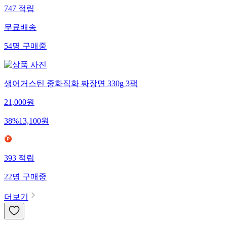
747
적립
무료배송
54
명
구매중
생어거스틴 중화직화 짜장면 330g 3팩
21,000
원
38
%
13,100
원
393
적립
22
명
구매중
더보기