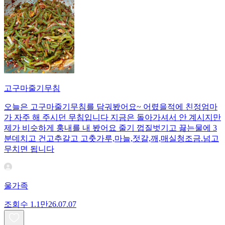
고구마줄기무침
오늘은 고구마줄기무침를 담궈봤어요~ 어렸을적에 친정엄마
가 자주 해 주시던 무침입니다 지금은 돌아가셔서 안 계시지만
제가 비슷하게 훙내를 내 봤어요 줄기 껍질벗기고 끓는물에 3
분데치고 건고추갈고 고춧가루,마늘,젓갈,깨,매실청조금.넘고
무치면 됩니다
울가족
조회수
1.1만
26.07.07