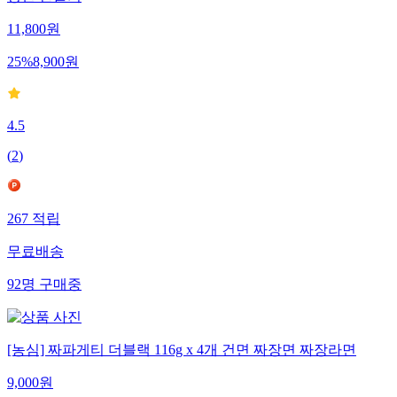
11,800
원
25
%
8,900
원
4.5
(
2
)
267
적립
무료배송
92
명
구매중
[농심] 짜파게티 더블랙 116g x 4개 건면 짜장면 짜장라면
9,000
원