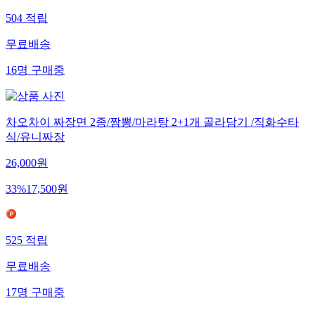
504
적립
무료배송
16
명
구매중
차오차이 짜장면 2종/짬뽕/마라탕 2+1개 골라담기 /직화수타
식/유니짜장
26,000
원
33
%
17,500
원
525
적립
무료배송
17
명
구매중