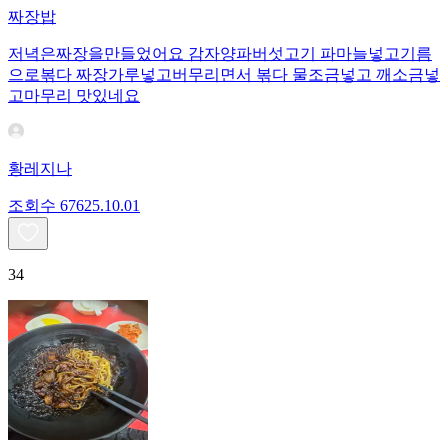
짜장밥
저녁은짜장을만들었어요 감자양파버섯고기 파마늘넣고기름
으로볶다 짜장가루넣고버무리면서 볶다 물조금넣고 깨소금넣
고마무리 맛있네요
황레지나
조회수
676
25.10.01
34