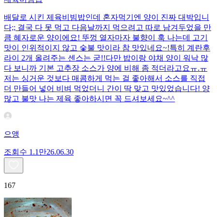
배달로 시킨 제육비빔밥인데 혼자먹기엔 양이 진짜 대박입니
다;; 결국 다 못 먹고 다음날까지 먹으려고 따로 남겨두었을 만
큼 혜자로운 양이에요! 뚜껑 열자마자 불향이 훅 나는데 고기
맛이 인위적이지 않고 숯불 맛이라 참 맛있네요~!특히 계란후
라이 2개 올려주는 센스는 굳!! ​다만 밥이랑 야채 양이 워낙 많
다 보니까 기본 고추장 소스가 양에 비해 좀 적더라고요ㅠ.ㅠ
저는 싱거운 것보다 매콤하게 먹는 걸 좋아해서 소스를 직접
더 만들어 넣어 비벼 먹었더니 간이 딱 맞고 맛있었습니다! 양
많고 불맛 나는 제육 좋아하시면 꼭 드셔보세요~^^
으앵
조회수
1.1만
26.06.30
167