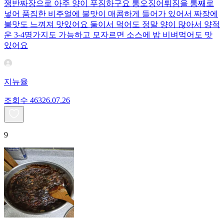
쟁반짜장으로 아주 양이 푸짐하구요 통오징어튀짐을 통째로
넣어 품짐한 비주얼에 불맛이 매콤하게 들어가 있어서 짜장에
불맛도 느껴져 맛있어요 둘이서 먹어도 정말 양이 많아서 양적
운 3-4명가지도 가능하고 모자르면 소스에 밥 비벼먹어도 맛
있어요
지뉴율
조회수
463
26.07.26
9