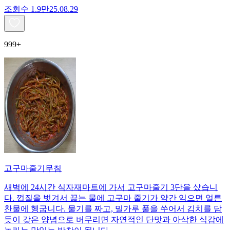
조회수
1.9만
25.08.29
999+
고구마줄기무침
새벽에 24시간 식자재마트에 가서 고구마줄기 3단을 샀습니
다. 껍질을 벗겨서 끓는 물에 고구마 줄기가 약간 익으면 얼른
찬물에 헹굽니다. 물기를 짜고, 밀가루 풀을 쑤어서 김치를 담
듯이 갖은 양념으로 버무리면 자연적인 단맛과 아삭한 식감에