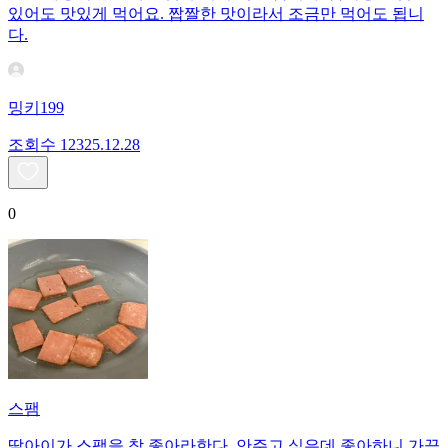
있어도 맛있게 먹어요. 짭짤한 맛이라서 조금만 먹어도 됩니
다.
밍키199
조회수
123
25.12.28
0
스팸
딸아이가 스팸을 참 좋아라한다. 안주고 싶은데 좋아하니 가끔