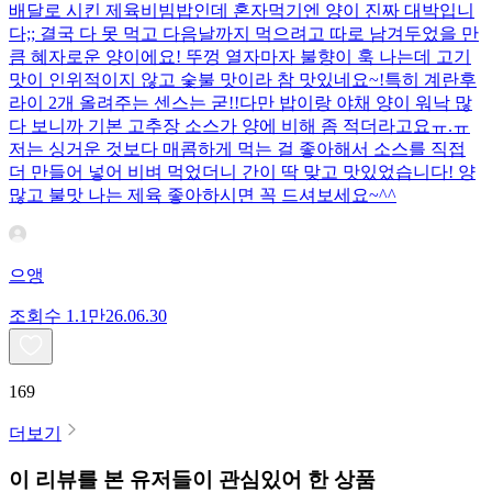
배달로 시킨 제육비빔밥인데 혼자먹기엔 양이 진짜 대박입니
다;; 결국 다 못 먹고 다음날까지 먹으려고 따로 남겨두었을 만
큼 혜자로운 양이에요! 뚜껑 열자마자 불향이 훅 나는데 고기
맛이 인위적이지 않고 숯불 맛이라 참 맛있네요~!특히 계란후
라이 2개 올려주는 센스는 굳!! ​다만 밥이랑 야채 양이 워낙 많
다 보니까 기본 고추장 소스가 양에 비해 좀 적더라고요ㅠ.ㅠ
저는 싱거운 것보다 매콤하게 먹는 걸 좋아해서 소스를 직접
더 만들어 넣어 비벼 먹었더니 간이 딱 맞고 맛있었습니다! 양
많고 불맛 나는 제육 좋아하시면 꼭 드셔보세요~^^
으앵
조회수
1.1만
26.06.30
169
더보기
이 리뷰를 본 유저들이 관심있어 한 상품