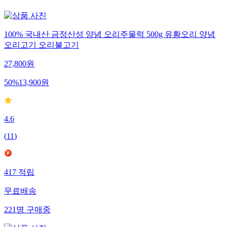
100% 국내산 금정산성 양념 오리주물럭 500g 유황오리 양념
오리고기 오리불고기
27,800
원
50
%
13,900
원
4.6
(
11
)
417
적립
무료배송
221
명
구매중