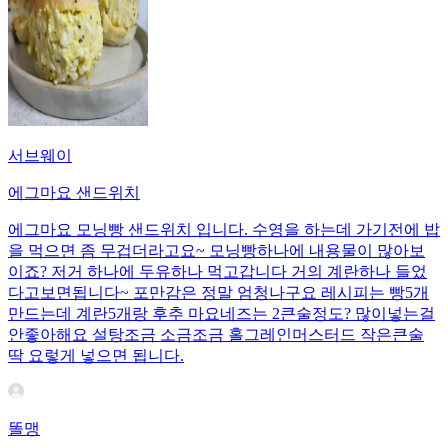
서브웨이
에그마요 샌드위치
에그마요 모닝빵 샌드위치 입니다. 수영을 하는데 가기전에 밥
을 먹으면 좀 무겁더라고요~ 모닝빵하나에 내용물이 많아보
이죠? 저거 하나에 두유하나 먹고갑니다 거의 계란하나 들었
다고보면됩니다~ 포만감은 정말 엄청나구요 레시피는 빵5개
만드는데 계란5개랑 후추 마요네즈는 2큰술정도? 많이넣는걸
안좋아해요 설탕조금 소금조금 홀그레인머스터드 작은큰술
딱 요렇게 넣으면 됩니다.
똘맹