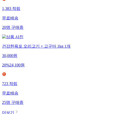
1,383
적립
무료배송
20
명
구매중
건강한육포 오리고기 + 고구마 1kg 1개
30,000
원
20
%
24,100
원
723
적립
무료배송
25
명
구매중
더보기