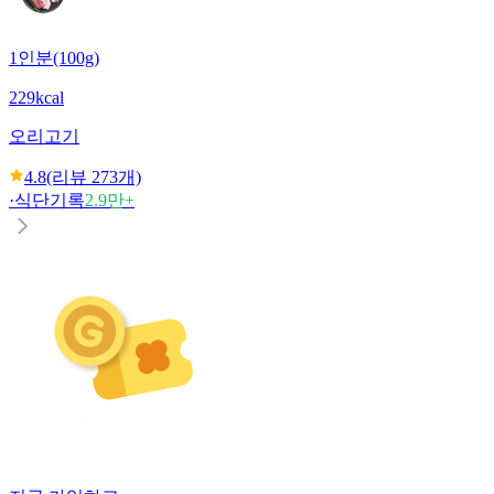
1인분(100g)
229kcal
오리고기
4.8
(리뷰
273
개)
·
식단기록
2.9만+