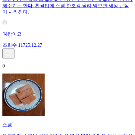
해주기는 한다. 흰쌀밥에 스팸 한조각.올려 먹으면 세상 근심
이 사라진다.
여왕이요
조회수
117
25.12.27
0
스팸