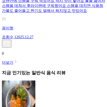
오랜만에 스팸을 구워 먹었어요 역시 맛이 좋아요 물을 끓여서
스팸을 데쳐서 후라이팬에 구워줬어요 스팸을 데치면 식품첨
가물도 줄어들고 짠기도 덜해서 짜지않고 맛있어요
꽁이짱
조회수
120
25.12.27
0
더보기
지금 인기있는
일반식
음식 리뷰