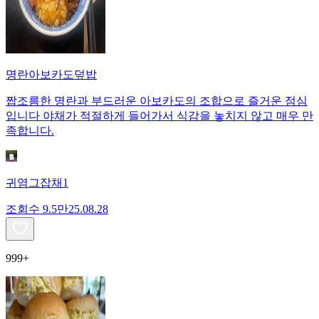
명란아보카도덮밥
짭조름한 명란과 부드러운 아보카도의 조합으로 즐거운 점심
입니다 야채가 적절하게 들어가서 식감을 놓치지 않고 매우 만
족합니다.
귀염그잡채1
조회수
9.5만
25.08.28
999+