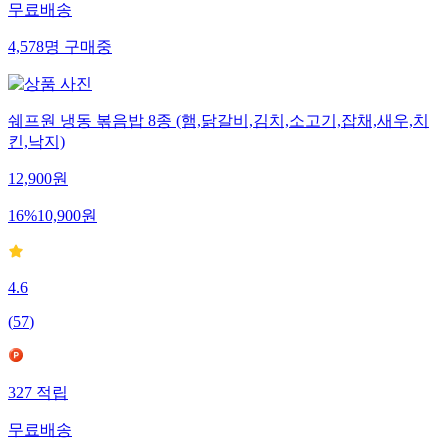
무료배송
4,578
명
구매중
쉐프원 냉동 볶음밥 8종 (햄,닭갈비,김치,소고기,잡채,새우,치
킨,낙지)
12,900
원
16
%
10,900
원
4.6
(
57
)
327
적립
무료배송