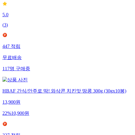
5.0
(
3
)
447
적립
무료배송
117
명
구매중
HBAF 간식/안주로 딱! 와삭콘 치킨맛 땅콩 300g (30gx10봉)
13,900
원
22
%
10,900
원