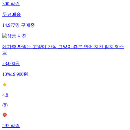
300
적립
무료배송
14,977
명
구매중
메가츄 짜먹는 고양이 간식 고양이 츄르 연어 치킨 참치 90스
틱
23,000
원
13
%
19,900
원
4.8
(
8
)
597
적립