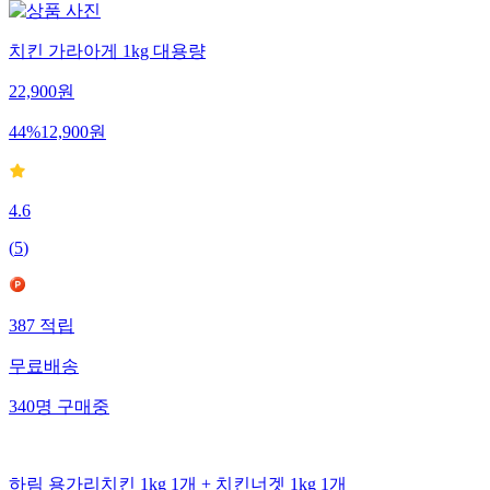
치킨 가라아게 1kg 대용량
22,900
원
44
%
12,900
원
4.6
(
5
)
387
적립
무료배송
340
명
구매중
하림 용가리치킨 1kg 1개 + 치킨너겟 1kg 1개