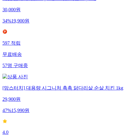
30,000
원
34
%
19,900
원
597
적립
무료배송
57
명
구매중
[맘스터치] 대용량 시그니처 촉촉 닭다리살 순살 치킨 1kg
29,900
원
47
%
15,990
원
4.0