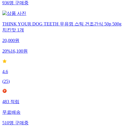
936
명
구매중
THINK YOUR DOG TEETH 우유껌 스틱 건조간식 50p 500g
치킨맛 1개
20,000
원
20
%
16,100
원
4.6
(
25
)
483
적립
무료배송
510
명
구매중