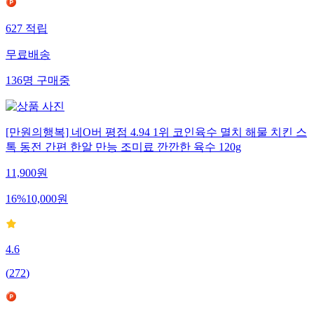
627
적립
무료배송
136
명
구매중
[만원의행복] 네O버 평점 4.94 1위 코인육수 멸치 해물 치킨 스
톡 동전 간편 한알 만능 조미료 깐깐한 육수 120g
11,900
원
16
%
10,000
원
4.6
(
272
)