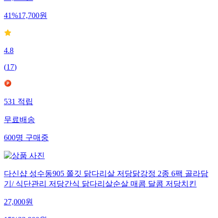
29,900
원
41
%
17,700
원
4.8
(
17
)
531
적립
무료배송
600
명
구매중
다신샵 성수동905 쫄깃 닭다리살 저당닭강정 2종 6팩 골라담
기/ 식단관리 저당간식 닭다리살순살 매콤 달콤 저당치킨
27,000
원