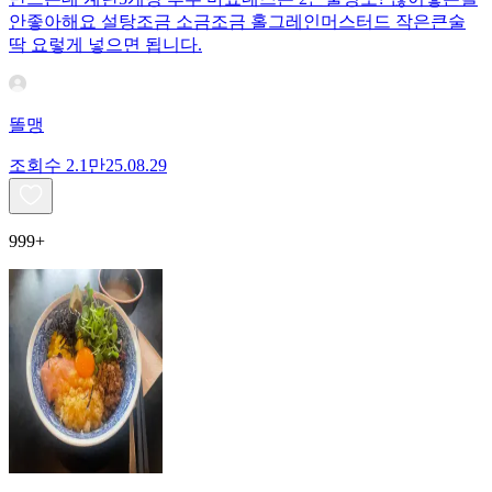
안좋아해요 설탕조금 소금조금 홀그레인머스터드 작은큰술
딱 요렇게 넣으면 됩니다.
똘맹
조회수
2.1만
25.08.29
999+