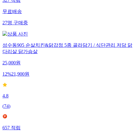
327
적립
무료배송
27
명
구매중
성수동905 순살치킨&닭강정 5종 골라담기 / 식단관리 저당 닭
다리살 닭가슴살
25,000
원
12
%
21,900
원
4.8
(
74
)
657
적립