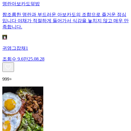
명란아보카도덮밥
짭조름한 명란과 부드러운 아보카도의 조합으로 즐거운 점심
입니다 야채가 적절하게 들어가서 식감을 놓치지 않고 매우 만
족합니다.
귀염그잡채1
조회수
9.6만
25.08.28
999+