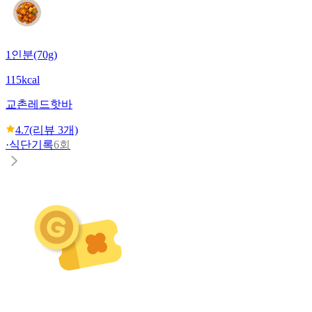
1인분(70g)
115kcal
교촌
레드핫바
4.7
(리뷰
3
개)
·
식단기록
6회