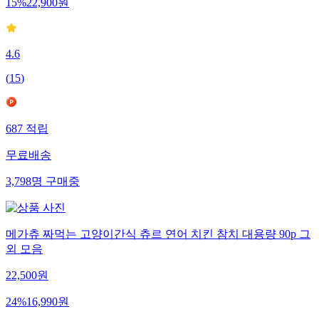
15
%
22,900
원
4.6
(
15
)
687
적립
무료배송
3,798
명
구매중
메가츄 짜먹는 고양이간식 츄르 연어 치킨 참치 대용량 90p 그
외 모음
22,500
원
24
%
16,990
원