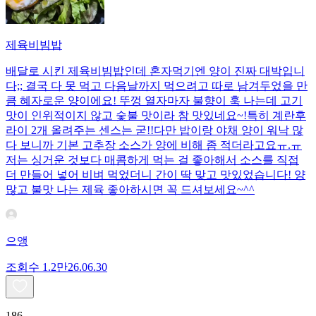
제육비빔밥
배달로 시킨 제육비빔밥인데 혼자먹기엔 양이 진짜 대박입니
다;; 결국 다 못 먹고 다음날까지 먹으려고 따로 남겨두었을 만
큼 혜자로운 양이에요! 뚜껑 열자마자 불향이 훅 나는데 고기
맛이 인위적이지 않고 숯불 맛이라 참 맛있네요~!특히 계란후
라이 2개 올려주는 센스는 굳!! ​다만 밥이랑 야채 양이 워낙 많
다 보니까 기본 고추장 소스가 양에 비해 좀 적더라고요ㅠ.ㅠ
저는 싱거운 것보다 매콤하게 먹는 걸 좋아해서 소스를 직접
더 만들어 넣어 비벼 먹었더니 간이 딱 맞고 맛있었습니다! 양
많고 불맛 나는 제육 좋아하시면 꼭 드셔보세요~^^
으앵
조회수
1.2만
26.06.30
186