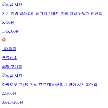
치킨 키링 열쇠고리 닭다리 키홀더 가방 리얼 닭날개 펜던트
5,400
원
1
%
5,350
원
160
적립
무료배송
44
명
구매중
아크로펫 고양이간식 츄르 대용량 참치 연어 치킨 60개입
22,900
원
35
%
14,900
원