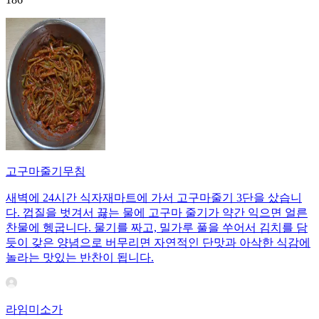
고구마줄기무침
새벽에 24시간 식자재마트에 가서 고구마줄기 3단을 샀습니
다. 껍질을 벗겨서 끓는 물에 고구마 줄기가 약간 익으면 얼른
찬물에 헹굽니다. 물기를 짜고, 밀가루 풀을 쑤어서 김치를 담
듯이 갖은 양념으로 버무리면 자연적인 단맛과 아삭한 식감에
놀라는 맛있는 반찬이 됩니다.
라임미소가