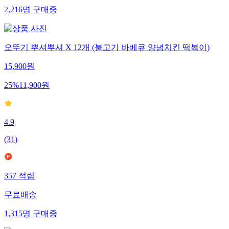
2,216
명
구매중
오뚜기 뿌셔뿌셔 X 12개 (불고기 바베큐 양념치킨 떡볶이)
15,900
원
25
%
11,900
원
4.9
(
31
)
357
적립
무료배송
1,315
명
구매중