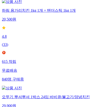
하림 용가리치킨 1kg 1개 + 텐더스틱 1kg 1개
20,500
원
4.8
(
33
)
615
적립
무료배송
840
명
구매중
오뚜기 뿌셔뿌셔 1박스 24입 바비큐/불고기/양념치킨