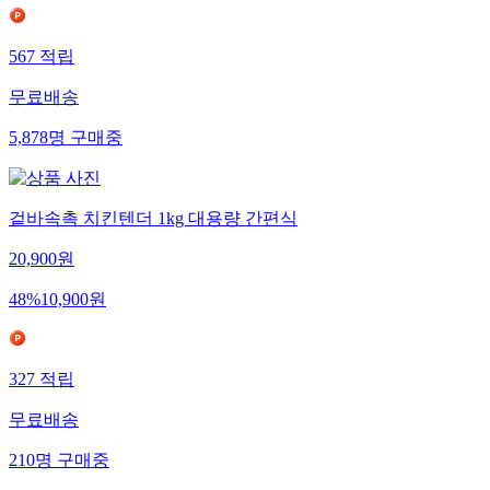
567
적립
무료배송
5,878
명
구매중
겉바속촉 치킨텐더 1kg 대용량 간편식
20,900
원
48
%
10,900
원
327
적립
무료배송
210
명
구매중