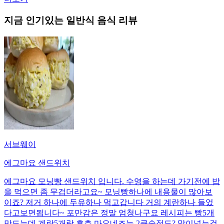
지금 인기있는
일반식
음식 리뷰
서브웨이
에그마요 샌드위치
에그마요 모닝빵 샌드위치 입니다. 수영을 하는데 가기전에 밥
을 먹으면 좀 무겁더라고요~ 모닝빵하나에 내용물이 많아보
이죠? 저거 하나에 두유하나 먹고갑니다 거의 계란하나 들었
다고보면됩니다~ 포만감은 정말 엄청나구요 레시피는 빵5개
만드는데 계란5개랑 후추 마요네즈는 2큰술정도? 많이넣는걸