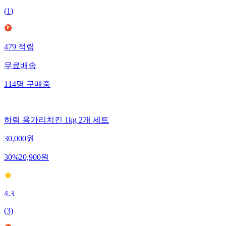
(
1
)
479
적립
무료배송
114
명
구매중
하림 용가리치킨 1kg 2개 세트
30,000
원
30
%
20,900
원
4.3
(
3
)