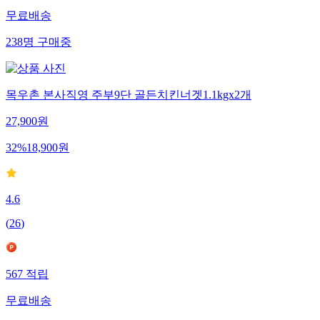
무료배송
238
명
구매중
목우촌 본사직영 주부9단 골든치킨너겟1.1kgx2개
27,900
원
32
%
18,900
원
4.6
(
26
)
567
적립
무료배송