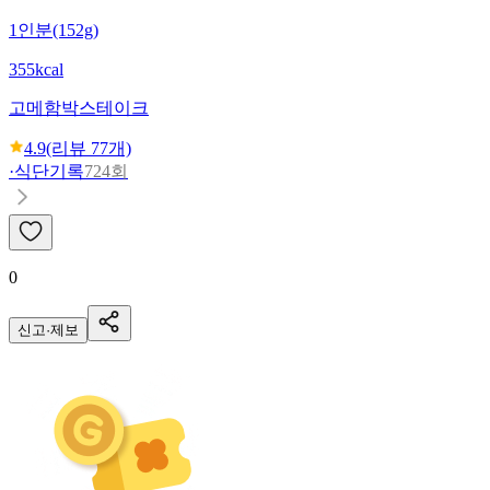
1인분(152g)
355kcal
고메
함박스테이크
4.9
(리뷰
77
개)
·
식단기록
724회
0
신고·제보