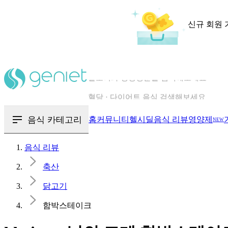
신규 회원 
칼로리와 영양성분을 검색해보세요
혈당 · 다이어트 음식 검색해보세요
음식 · 영양제 리뷰를 찾아보세요
음식 카테고리
홈
커뮤니티
헬시딜
음식 리뷰
영양제
NEW
음식 리뷰
축산
닭고기
함박스테이크