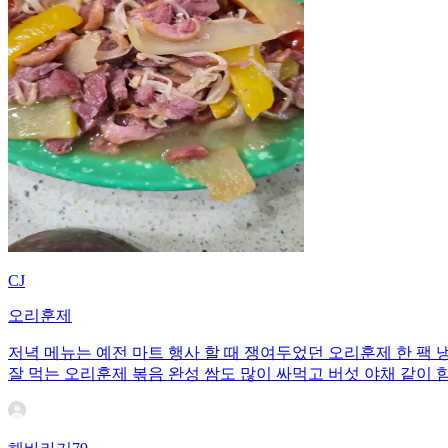
CJ
오리훈제
저녁 메뉴는 예전 마트 행사 할 때 쟁여두었던 오리훈제 한 팩
잘 먹는 오리훈제 볶음 완성 쌈도 많이 싸먹고 버섯 야채 같이 