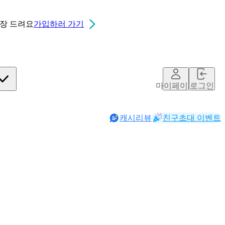
0장
드려요
가입하러 가기
마이페이지
로그인
캐시리뷰
친구초대 이벤트