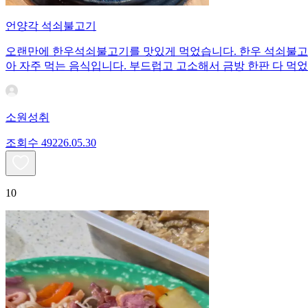
언양각 석쇠불고기
오랜만에 한우석쇠불고기를 맛있게 먹었습니다. 한우 석쇠불고
아 자주 먹는 음식입니다. 부드럽고 고소해서 금방 한판 다 먹
소원성취
조회수
492
26.05.30
10