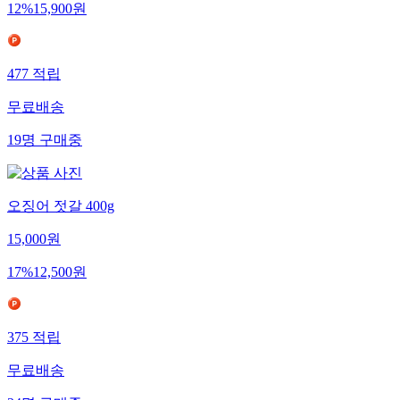
12
%
15,900
원
477
적립
무료배송
19
명
구매중
오징어 젓갈 400g
15,000
원
17
%
12,500
원
375
적립
무료배송