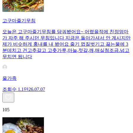
고구마줄기무침
오늘은 고구마줄기무침를 담궈봤어요~ 어렸을적에 친정엄마
가 자주 해 주시던 무침입니다 지금은 돌아가셔서 안 계시지만
제가 비슷하게 훙내를 내 봤어요 줄기 껍질벗기고 끓는물에 3
분데치고 건고추갈고 고춧가루,마늘,젓갈,깨,매실청조금.넘고
무치면 됩니다
울가족
조회수
1.1만
26.07.07
105