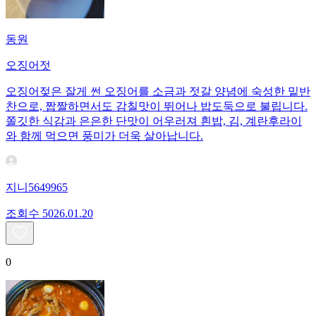
동원
오징어젓
오징어젖은 잘게 썬 오징어를 소금과 젓갈 양념에 숙성한 밑반
찬으로, 짭짤하면서도 감칠맛이 뛰어나 밥도둑으로 불립니다.
쫄깃한 식감과 은은한 단맛이 어우러져 흰밥, 김, 계란후라이
와 함께 먹으면 풍미가 더욱 살아납니다.
지니5649965
조회수
50
26.01.20
0