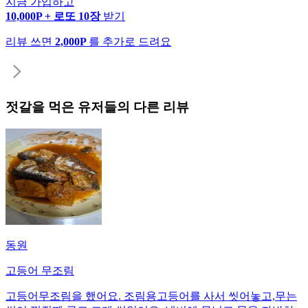
지금 가입하고
10,000P + 로또 10장
받기
리뷰 쓰면
2,000P
를 추가로 드려요
젓갈
을 먹은 유저들의 다른 리뷰
동원
고등어 무조림
고등어무조림을 했어요. 조림용고등어를 사서 씻어놓고,무는