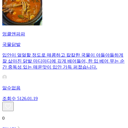
엉클앤파파
국물닭발
입안이 얼얼할 정도로 매콤하고 칼칼한 국물이 야들야들하게
잘 삶아진 닭발 마디마디에 깊게 배어들어, 한 입 베어 무는 순
간 중독성 있는 매운맛이 입안 가득 퍼졌습니다.
알수없음
조회수
51
26.01.19
0