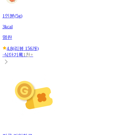
1인분(5g)
3kcal
명란
4.8
(리뷰
156
개)
·
식단기록
1천+