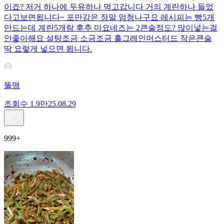
이죠? 저거 하나에 두유하나 먹고갑니다 거의 계란하나 들었
다고보면됩니다~ 포만감은 정말 엄청나구요 레시피는 빵5개
만드는데 계란5개랑 후추 마요네즈는 2큰술정도? 많이넣는걸
안좋아해요 설탕조금 소금조금 홀그레인머스터드 작은큰술
딱 요렇게 넣으면 됩니다.
똘맹
조회수
1.9만
25.08.29
999+