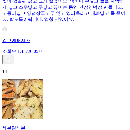
씻어 껍질째 굵고 크게 썰었어요. 냄비에 무넣고 물을 자박하
게 넣고 소주넣고 무넣고 끓이는 동안 간장양념장 만들어요.
고등어넣고 양념장골고루 얹고 양파올리고 대파넣고 푹 졸여
요. 밥도둑이랍니다. 엄청 맛있어요.
걷고예뻐지자
조회수
1,487
26.05.01
14
세븐일레븐