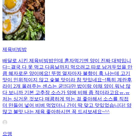
제육비빔밥
배달로 시킨 제육비빔밥인데 혼자먹기엔 양이 진짜 대박입니
다;; 결국 다 못 먹고 다음날까지 먹으려고 따로 남겨두었을 만
큼 혜자로운 양이에요! 뚜껑 열자마자 불향이 훅 나는데 고기
맛이 인위적이지 않고 숯불 맛이라 참 맛있네요~!특히 계란후
라이 2개 올려주는 센스는 굳!! ​다만 밥이랑 야채 양이 워낙 많
다 보니까 기본 고추장 소스가 양에 비해 좀 적더라고요ㅠ.ㅠ
저는 싱거운 것보다 매콤하게 먹는 걸 좋아해서 소스를 직접
더 만들어 넣어 비벼 먹었더니 간이 딱 맞고 맛있었습니다! 양
많고 불맛 나는 제육 좋아하시면 꼭 드셔보세요~^^
으앵