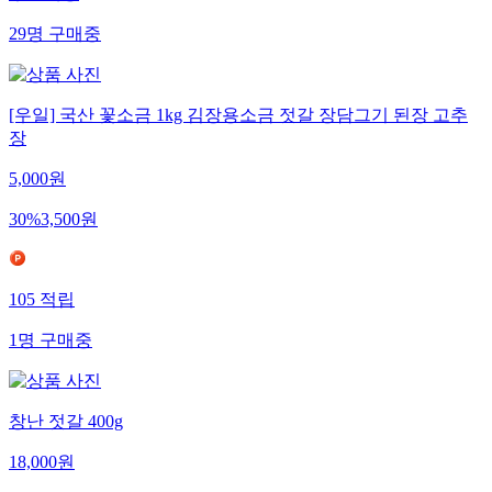
29
명
구매중
[우일] 국산 꽃소금 1kg 김장용소금 젓갈 장담그기 된장 고추
장
5,000
원
30
%
3,500
원
105
적립
1
명
구매중
창난 젓갈 400g
18,000
원