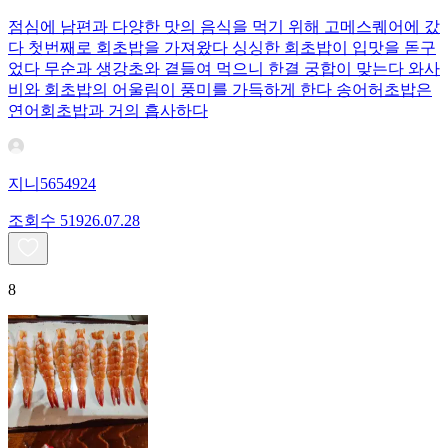
점심에 남편과 다양한 맛의 음식을 먹기 위해 고메스퀘어에 갔
다 첫번째로 회초밥을 가져왔다 싱싱한 회초밥이 입맛을 돋구
었다 무순과 생강초와 곁들여 먹으니 한결 궁합이 맞는다 와사
비와 회초밥의 어울림이 풍미를 가득하게 한다 송어허초밥은
연어회초밥과 거의 흡사하다
지니5654924
조회수
519
26.07.28
8