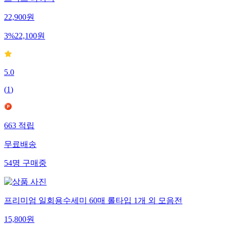
스마트 타이머
22,900
원
3
%
22,100
원
5.0
(
1
)
663
적립
무료배송
54
명
구매중
프리미엄 일회용수세미 60매 롤타입 1개 외 모음전
15,800
원