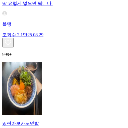
딱 요렇게 넣으면 됩니다.
똘맹
조회수
2.1만
25.08.29
999+
명란아보카도덮밥