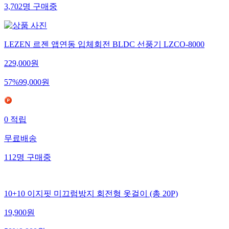
3,702
명
구매중
LEZEN 르젠 앱연동 입체회전 BLDC 선풍기 LZCO-8000
229,000
원
57
%
99,000
원
0
적립
무료배송
112
명
구매중
10+10 이지핏 미끄럼방지 회전형 옷걸이 (총 20P)
19,900
원