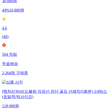
30,000
원
44
%
16,800
원
4.6
(
40
)
504
적립
무료배송
2,264
명
구매중
[땡처리]비비드블랑 자외선 차단 골프 선패치(5회분) 2/4박스
(초밀착/빅사이즈)
118,000
원