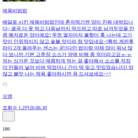
제육비빔밥
배달로 시킨 제육비빔밥인데 혼자먹기엔 양이 진짜 대박입니
다;; 결국 다 못 먹고 다음날까지 먹으려고 따로 남겨두었을 만
큼 혜자로운 양이에요! 뚜껑 열자마자 불향이 훅 나는데 고기
맛이 인위적이지 않고 숯불 맛이라 참 맛있네요~!특히 계란후
라이 2개 올려주는 센스는 굳!! ​다만 밥이랑 야채 양이 워낙 많
다 보니까 기본 고추장 소스가 양에 비해 좀 적더라고요ㅠ.ㅠ
저는 싱거운 것보다 매콤하게 먹는 걸 좋아해서 소스를 직접
더 만들어 넣어 비벼 먹었더니 간이 딱 맞고 맛있었습니다! 양
많고 불맛 나는 제육 좋아하시면 꼭 드셔보세요~^^
으앵
조회수
1.2만
26.06.30
186