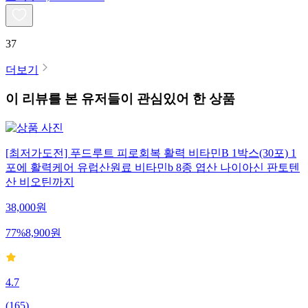
37
더보기
이 리뷰를 본 유저들이 관심있어 한 상품
[최저가도전] 푸드루트 피로회복 활력 비타민B 1박스(30포) 1
포에 활력케어 유럽산원료 비타민b 8종 엽산 나이아신 판토텐
산 비오틴까지
38,000
원
77
%
8,900
원
4.7
(
165
)