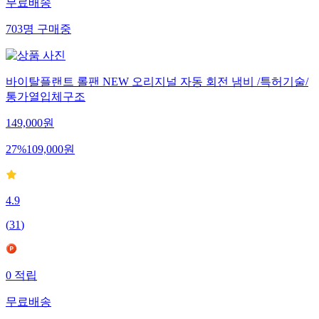
무료배송
703
명
구매중
바이탈플랜트 롤팬 NEW 오리지널 자동 회전 냄비 /특허기술/
통가열입체구조
149,000
원
27
%
109,000
원
4.9
(
31
)
0
적립
무료배송