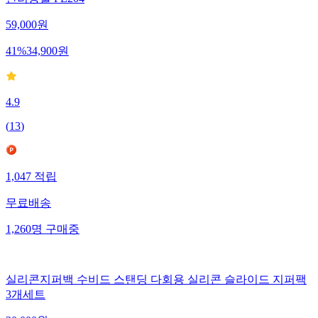
반려동물 PE204
59,000
원
41
%
34,900
원
4.9
(
13
)
1,047
적립
무료배송
1,260
명
구매중
실리콘지퍼백 수비드 스탠딩 다회용 실리콘 슬라이드 지퍼팩
3개세트