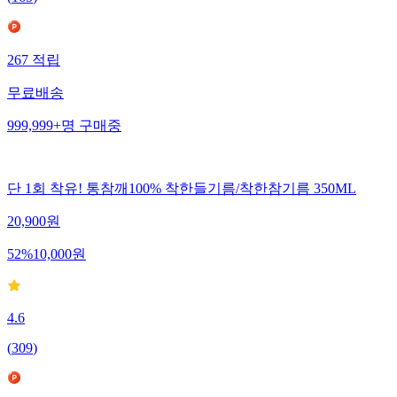
267
적립
무료배송
999,999+
명
구매중
단 1회 착유! 통참깨100% 착한들기름/착한참기름 350ML
20,900
원
52
%
10,000
원
4.6
(
309
)