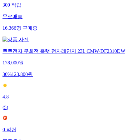
300
적립
무료배송
16,366
명
구매중
쿠쿠전자 무회전 플랫 전자레인지 23L CMW-DF2310DW
178,000
원
30
%
123,800
원
4.8
(
5
)
0
적립