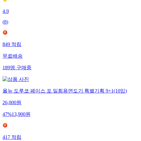
4.9
(
8
)
849
적립
무료배송
189
명
구매중
올뉴 도루코 페이스 포 일회용면도기 특별기획 9+1(10입)
26,000
원
47
%
13,900
원
417
적립