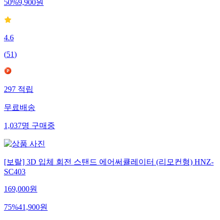
50
%
9,900
원
4.6
(
51
)
297
적립
무료배송
1,037
명
구매중
[보랄] 3D 입체 회전 스탠드 에어써큘레이터 (리모컨형) HNZ-
SC403
169,000
원
75
%
41,900
원