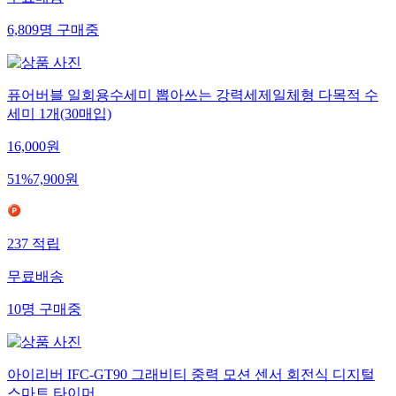
무료배송
6,809
명
구매중
퓨어버블 일회용수세미 뽑아쓰는 강력세제일체형 다목적 수
세미 1개(30매입)
16,000
원
51
%
7,900
원
237
적립
무료배송
10
명
구매중
아이리버 IFC-GT90 그래비티 중력 모션 센서 회전식 디지털