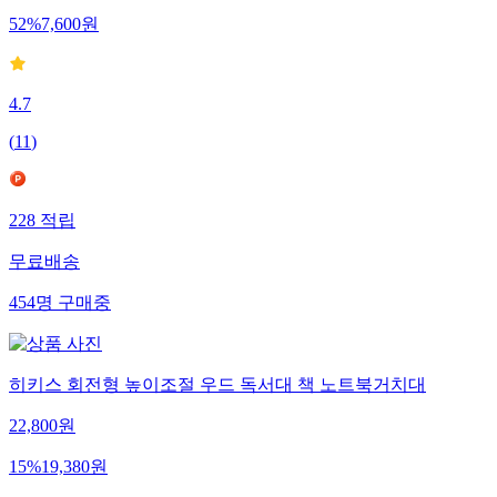
52
%
7,600
원
4.7
(
11
)
228
적립
무료배송
454
명
구매중
히키스 회전형 높이조절 우드 독서대 책 노트북거치대
22,800
원
15
%
19,380
원