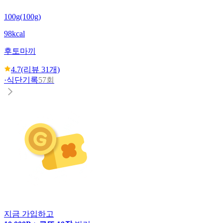
100g(100g)
98kcal
후토마끼
4.7
(리뷰
31
개)
·
식단기록
57회
지금 가입하고