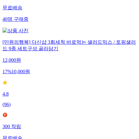
무료배송
40
명
구매중
[만원의행복] 다신샵 3회세척 바로먹는 샐러드믹스 / 토핑샐러
드 9종 세트구성 골라담기
12,000
원
17
%
10,000
원
4.8
(
96
)
300
적립