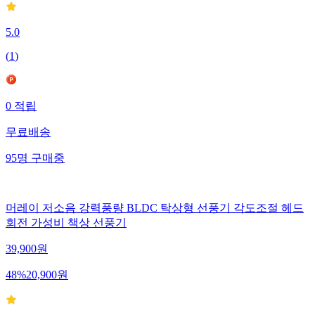
5.0
(
1
)
0
적립
무료배송
95
명
구매중
머레이 저소음 강력풍량 BLDC 탁상형 선풍기 각도조절 헤드
회전 가성비 책상 선풍기
39,900
원
48
%
20,900
원