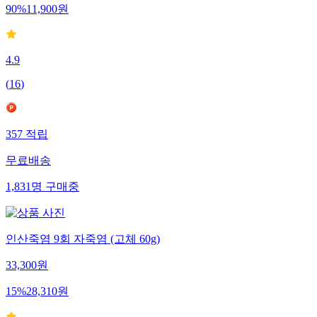
90
%
11,900
원
4.9
(
16
)
357
적립
무료배송
1,831
명
구매중
인산죽염 9회 자죽염 (고체 60g)
33,300
원
15
%
28,310
원