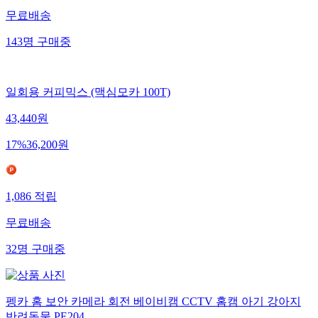
무료배송
143
명
구매중
일회용 커피믹스 (맥심모카 100T)
43,440
원
17
%
36,200
원
1,086
적립
무료배송
32
명
구매중
펭카 홈 보안 카메라 회전 베이비캠 CCTV 홈캠 아기 강아지