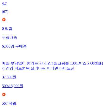
4.7
(
67
)
0
적립
무료배송
6,008
명
구매중
매일 부담없이 챙기는 간 건강! 밀크씨슬 130(1박스 x 60캡슐)
간건강 피로회복 실리마린 비타민 아미노산
37,800
원
50
%
18,900
원
567
적립